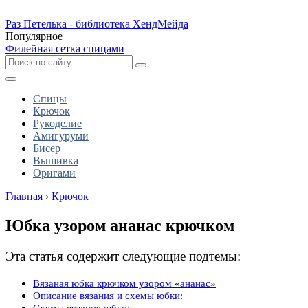
Раз Петелька - библиотека ХендМейда
Популярное
Филейная сетка спицами
Спицы
Крючок
Рукоделие
Амигуруми
Бисер
Вышивка
Оригами
Главная
›
Крючок
Юбка узором ананас крючком
Эта статья содержит следующие подтемы:
Вязаная юбка крючком узором «ананас»
Описание вязания и схемы юбки:
Схемы вязания юбки: