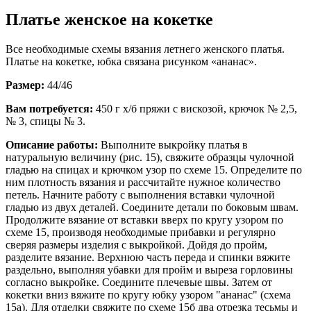
Платье женское на кокетке
Все необходимые схемы вязания летнего женского платья.
Платье на кокетке, юбка связана рисунком «ананас».
Размер:
44/46
Вам потребуется:
450 г х/б пряжи с вискозой, крючок № 2,5,
№ 3, спицы № 3.
Описание работы:
Выполните выкройку платья в
натуральную величину (рис. 15), свяжите образцы чулочной
гладью на спицах и крючком узор по схеме 15. Определите по
ним плотность вязания и рассчитайте нужное количество
петель. Начните работу с выполнения вставки чулочной
гладью из двух деталей. Соедините детали по боковым швам.
Продолжите вязание от вставки вверх по кругу узором по
схеме 15, производя необходимые прибавки и регулярно
сверяя размеры изделия с выкройкой. Дойдя до пройм,
разделите вязание. Верхнюю часть переда и спинки вяжите
раздельно, выполняя убавки для пройм и выреза горловины
согласно выкройке. Соедините плечевые швы. Затем от
кокетки вниз вяжите по кругу юбку узором "ананас" (схема
15а). Для отделки свяжите по схеме 15б два отрезка тесьмы и