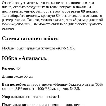
От себя хочу заметить, что схема не очень понятна в том
плане, сколько воздушных петель набирать в начале. Я
посчитала вручную, раппорт в этом узоре равен 89 петлям.
Т.е. набирайте цепочку, кратную 89, в зависимости от вашего
размера талии. Так что, можно сказать, что 46 размер для этой
юбки – условный. Вы можете связать ее для любого нужного
размера.
Схемы вязания юбки:
Модель по материалам журнала «Клуб ОК».
Юбка «Ананасы»
Размер
: 46
Длина
около 55 см
Вам потребуется:
300 г пряжи «Ирина» бежевого цвета (66%
хлопок, 34% вискоза, 100г/334м), крючок № 2,5.
Узор «ананасы»:
вязать по схеме 1.
Платочная вязка:
лиц. и изн. ряды — лиц. петли.