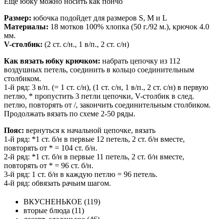
Еще юбку можно носить как пончо
Размер:
юбочка подойдет для размеров S, M и L
Материалы:
18 мотков 100% хлопка (50 г./92 м.), крючок 4.0
мм.
V-столбик:
(2 ст. с/н., 1 в/п., 2 ст. с/н)
Как вязать юбку крючком:
набрать цепочку из 112
воздушных петель, соединить в кольцо соединительным
столбиком.
1-й ряд: 3 в/п. (= 1 ст. с/н), (1 ст. с/н, 1 в/п., 2 ст. с/н) в первую
петлю, * пропустить 3 петли цепочки, V-столбик в след.
петлю, повторять от /, закончить соединительным столбиком.
Продолжать вязать по схеме 2-50 ряды.
Пояс:
вернуться к начальной цепочке, вязать
1-й ряд: *1 ст. б/н в первые 12 петель, 2 ст. б/н вместе,
повторять от * = 104 ст. б/н.
2-й ряд: *1 ст. б/н в первые 11 петель, 2 ст. б/н вместе,
повторять от * = 96 ст. б/н.
3-й ряд: 1 ст. б/н в каждую петлю = 96 петель.
4-й ряд: обвязать рачьим шагом.
ВКУСНЕНЬКОЕ (119)
вторые блюда (11)