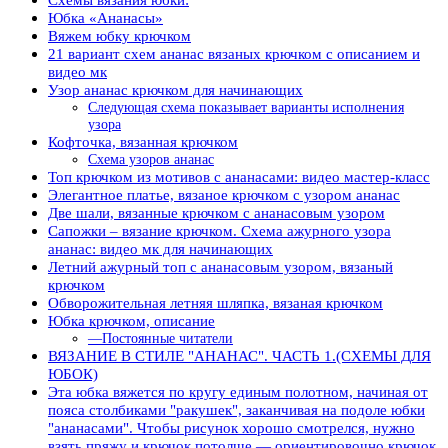
Юбка «Ананасы»
Вяжем юбку крючком
21 вариант схем ананас вязаных крючком с описанием и
видео мк
Узор ананас крючком для начинающих
Следующая схема показывает варианты исполнения
узора
Кофточка, вязанная крючком
Схема узоров ананас
Топ крючком из мотивов с ананасами: видео мастер-класс
Элегантное платье, вязаное крючком с узором ананас
Две шали, вязанные крючком с ананасовым узором
Сапожки – вязание крючком. Схема ажурного узора
ананас: видео мк для начинающих
Летний ажурный топ с ананасовым узором, вязаный
крючком
Обворожительная летняя шляпка, вязаная крючком
Юбка крючком, описание
—Постоянные читатели
ВЯЗАНИЕ В СТИЛЕ "АНАНАС". ЧАСТЬ 1.(СХЕМЫ ДЛЯ
ЮБОК)
Эта юбка вяжется по кругу единым полотном, начиная от
пояса столбиками "ракушек", заканчивая на подоле юбки
"ананасами". Чтобы рисунок хорошо смотрелся, нужно
взять пряжу и крючок потолще — ориентировочно крючок