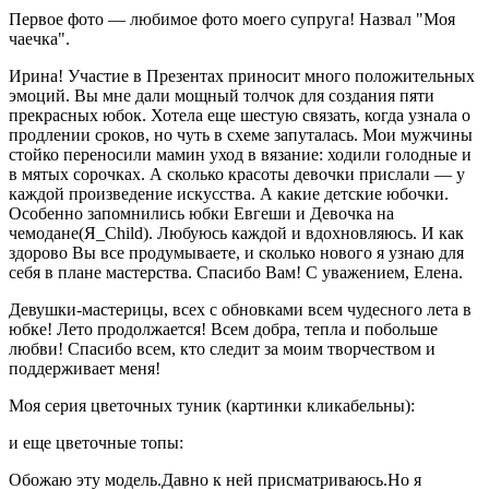
Первое фото — любимое фото моего супруга! Назвал "Моя
чаечка".
Ирина! Участие в Презентах приносит много положительных
эмоций. Вы мне дали мощный толчок для создания пяти
прекрасных юбок. Хотела еще шестую связать, когда узнала о
продлении сроков, но чуть в схеме запуталась. Мои мужчины
стойко переносили мамин уход в вязание: ходили голодные и
в мятых сорочках. А сколько красоты девочки прислали — у
каждой произведение искусства. А какие детские юбочки.
Особенно запомнились юбки Евгеши и Девочка на
чемодане(Я_Child). Любуюсь каждой и вдохновляюсь. И как
здорово Вы все продумываете, и сколько нового я узнаю для
себя в плане мастерства. Спасибо Вам! С уважением, Елена.
Девушки-мастерицы, всех с обновками всем чудесного лета в
юбке! Лето продолжается! Всем добра, тепла и побольше
любви! Спасибо всем, кто следит за моим творчеством и
поддерживает меня!
Моя серия цветочных туник (картинки кликабельны):
и еще цветочные топы:
Обожаю эту модель.Давно к ней присматриваюсь.Но я