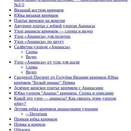
№3-5
Вязаный костюм крючком
Юбка вязаная крючком
Платье женское на кокетке
Ажурное платье с юбкой узором Ананасы
Узор ананасы крючком — схемы и видео
Узор «Ананасы» для полотна
Узор «Ананасы» по кругу
Салфетки узором «Ананасы»
Схемы
Видео
Узор «Ананасы» от угла для шали
Схемы
Видео
Гардероб Презент от Голубки Вязание крючком Юбка
крючком "Белый ананас" Пряжа
Зелёное женское платье крючком с Ананасами
Юбка узором "Ананас" крючком. Схема и описание
Какой это узор — ананасы? Как связать этим узором
юбку?
Летняя юбка крючком ананасными узорами
—Цитатник
Прямая юбка крючком
Пряжа и крючок
Образец