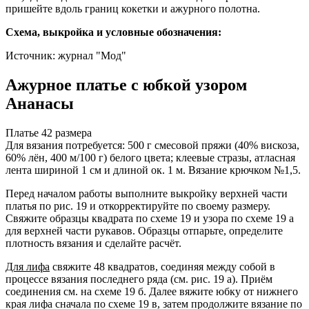
пришейте вдоль границ кокетки и ажурного полотна.
Схема, выкройка и условные обозначения:
Источник: журнал "Мод"
Ажурное платье с юбкой узором
Ананасы
Платье 42 размера
Для вязания потребуется: 500 г смесовой пряжи (40% вискоза,
60% лён, 400 м/100 г) белого цвета; клеевые стразы, атласная
лента шириной 1 см и длиной ок. 1 м. Вязание крючком №1,5.
Перед началом работы выполните выкройку верхней части
платья по рис. 19 и откорректируйте по своему размеру.
Свяжите образцы квадрата по схеме 19 и узора по схеме 19 а
для верхней части рукавов. Образцы отпарьте, определите
плотность вязания и сделайте расчёт.
Для лифа
свяжите 48 квадратов, соединяя между собой в
процессе вязания последнего ряда (см. рис. 19 а). Приём
соединения см. на схеме 19 б. Далее вяжите юбку от нижнего
края лифа сначала по схеме 19 в, затем продолжите вязание по