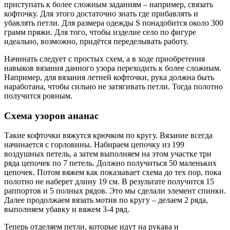
приступать к более сложным заданиям – например, связать
кофточку. Для этого достаточно знать где прибавлять и
убавлять петли. Для размера одежды S понадобится около 300
грамм пряжи. Для того, чтобы изделие село по фигуре
идеально, возможно, придётся переделывать работу.
Начинать следует с простых схем, а в ходе приобретения
навыков вязания данного узора переходить к более сложным.
Например, для вязания летней кофточки, рука должна быть
наработана, чтобы сильно не затягивать петли. Тогда полотно
получится ровным.
Схема узоров ананас
Такие кофточки вяжутся крючком по кругу. Вязание всегда
начинается с горловины. Набираем цепочку из 199
воздушных петель, а затем выполняем на этом участке три
ряда цепочек по 7 петель. Должно получиться 50 маленьких
цепочек. Потом вяжем как показывает схема до тех пор, пока
полотно не наберет длину 19 см. В результате получится 15
раппортов и 5 полных рядов. Это мы сделали элемент спинки.
Далее продолжаем вязать мотив по кругу – делаем 2 ряда,
выполняем убавку и вяжем 3-4 ряд.
Теперь отделяем петли, которые идут на рукава и