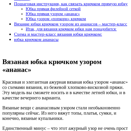
Пошаговая инструкция, как связать крючком прямую юбку
Юбка прямая филейной сеткой
Юбка прямая узором «ананас»
Юбка узором «попкорн» крючком
Вязание юбки крючком узором из ананасов – мастер-класс
Итак, для вязания крючком юбки нам понадобится:
Схема и мастер-класс вязания юбки крючком:
юбка крючком ананасы
Вязаная юбка крючком узором
«ананас»
Красивая и элегантная ажурная вязаная юбка узором «ананас»
со схемами вязания, из бежевой хлопково-вискозной пряжи.
Эту модель вы сможете носить и в качестве летней юбки, и в
качестве вечернего варианта.
Вязаные вещи с ананасовым узором стали необыкновенно
популярны сейчас. Из него вяжут топы, платья, сумки, и
конечно, вязаные купальники.
Единственный минус – что этот ажурный узор не очень прост