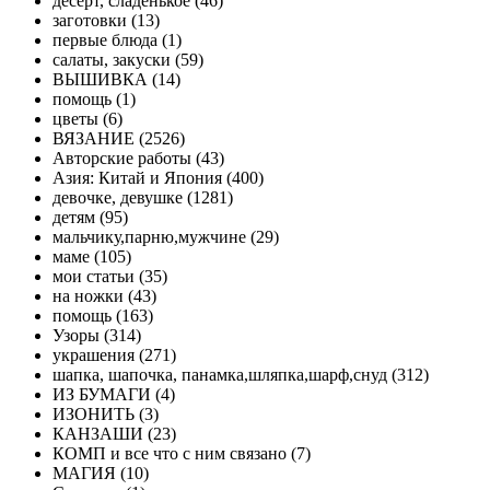
десерт, сладенькое (46)
заготовки (13)
первые блюда (1)
салаты, закуски (59)
ВЫШИВКА (14)
помощь (1)
цветы (6)
ВЯЗАНИЕ (2526)
Авторские работы (43)
Азия: Китай и Япония (400)
девочке, девушке (1281)
детям (95)
мальчику,парню,мужчине (29)
маме (105)
мои статьи (35)
на ножки (43)
помощь (163)
Узоры (314)
украшения (271)
шапка, шапочка, панамка,шляпка,шарф,снуд (312)
ИЗ БУМАГИ (4)
ИЗОНИТЬ (3)
КАНЗАШИ (23)
КОМП и все что с ним связано (7)
МАГИЯ (10)