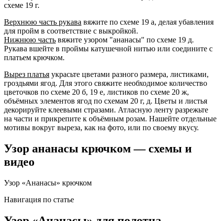
схеме 19 г.
Верхнюю часть рукава
вяжите по схеме 19 а, делая убавления
для пройм в соответствие с выкройкой.
Нижнюю часть
вяжите узором "ананасы" по схеме 19 д.
Рукава вшейте в проймы катушечной нитью или соедините с
платьем крючком.
Вырез платья
украсьте цветами разного размера, листиками,
гроздьями ягод. Для этого свяжите необходимое количество
цветочков по схеме 20 б, 19 е, листиков по схеме 20 ж,
объёмных элементов ягод по схемам 20 г, д. Цветы и листья
декорируйте клеевыми стразами. Атласную ленту разрежьте
на части и прикрепите к объёмным розам. Нашейте отдельные
мотивы вокруг выреза, как на фото, или по своему вкусу.
Узор ананасы крючком — схемы и
видео
Узор «Ананасы» крючком
Навигация по статье
Узор «Ананасы» для полотна