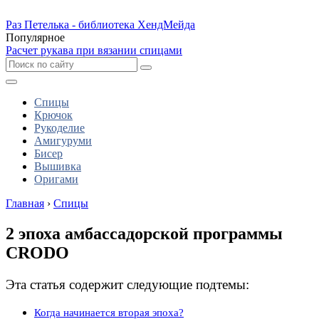
Раз Петелька - библиотека ХендМейда
Популярное
Расчет рукава при вязании спицами
Спицы
Крючок
Рукоделие
Амигуруми
Бисер
Вышивка
Оригами
Главная
›
Спицы
2 эпоха амбассадорской программы
CRODO
Эта статья содержит следующие подтемы:
Когда начинается вторая эпоха?