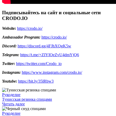
Подписывайтесь на сайт и социальные сети
CRODO.IO
Website:
https://crodo.io/
Ambassador Program:
https://crodo.io/
Discord:
https://discord.gg/4FJhXQgK5w
Telegram:
https://t.me/+ZIYIOeZvU4dmYjQ6
Twitter:
https://twitter.com/Crodo_io
Instagram:
https://www.instagram.com/crodo.io/
Youtube:
https://bit.ly/35lRbw3
Рукоделие
Тунисская резинка спицами
Читать далее
Рукоделие