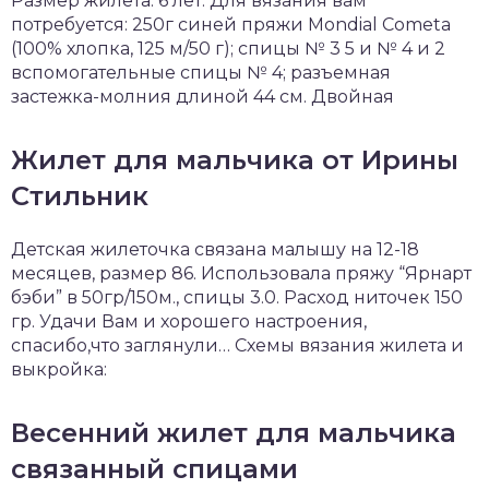
Размер жилета: 6 лет. Для вязания вам
потребуется: 250г синей пряжи Mondial Cometa
(100% хлопка, 125 м/50 г); спицы № 3 5 и № 4 и 2
вспомогательные спицы № 4; разъемная
застежка-молния длиной 44 см. Двойная
Жилет для мальчика от Ирины
Стильник
Детская жилеточка связана малышу на 12-18
месяцев, размер 86. Использовала пряжу “Ярнарт
бэби” в 50гр/150м., спицы 3.0. Расход ниточек 150
гр. Удачи Вам и хорошего настроения,
спасибо,что заглянули… Схемы вязания жилета и
выкройка:
Весенний жилет для мальчика
связанный спицами