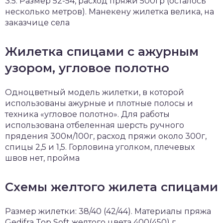
3.5. Размер 52-54, расход пряжи 500гр (осталось
несколько метров). Манекену жилетка велика, на
заказчице села
Жилетка спицами с ажурным
узором, угловое полотно
Одноцветный модель жилетки, в которой
использованы ажурные и плотные полосы и
техника «угловое полотно». Для работы
использована отбеленная шерсть ручного
прядения 300м/100г, расход пряжи около 300г,
спицы 2,5 и 1,5. Горловина уголком, плечевых
швов нет, пройма
Схемы желтого жилета спицами
Размер жилетки: 38/40 (42/44). Материалы пряжа
Gedifra Top Soft желтого цвета 400(450) г,