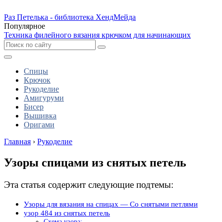
Раз Петелька - библиотека ХендМейда
Популярное
Техника филейного вязания крючком для начинающих
Спицы
Крючок
Рукоделие
Амигуруми
Бисер
Вышивка
Оригами
Главная
›
Рукоделие
Узоры спицами из снятых петель
Эта статья содержит следующие подтемы:
Узоры для вязания на спицах — Со снятыми петлями
узор 484 из снятых петель
Схема узора: