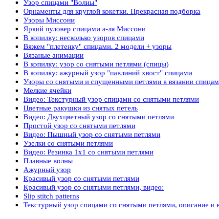
Узор спицами "Волны"
Орнаменты для круглой кокетки. Прекрасная подборка
Узоры Миссони
Яркий пуловер спицами а-ля Миссони
В копилку: несколько узоров спицами
Вяжем "плетенку" спицами. 2 модели + узоры
Вязаные анимации
В копилку: узор со снятыми петлями (спицы)
В копилку: ажурный узор "павлиний хвост" спицами
Узоры со снятыми и спущенными петлями в вязании спица
Мелкие ячейки
Видео: Текстурный узор спицами со снятыми петлями
Цветные ракушки из снятых петель
Видео: Двухцветный узор со снятыми петлями
Простой узор со снятыми петлями
Видео: Пышный узор со снятыми петлями
Узелки со снятыми петлями
Видео: Резинка 1х1 со снятыми петлями
Плавные волны
Ажурный узор
Красивый узор со снятыми петлями
Красивый узор со снятыми петлями, видео:
Slip stitch patterns
Текстурный узор спицами со снятыми петлями, описание и 