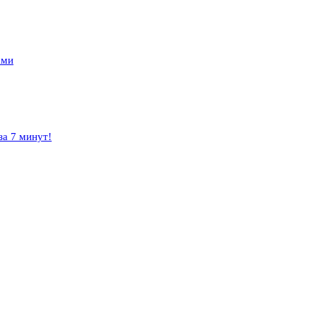
ами
за 7 минут!