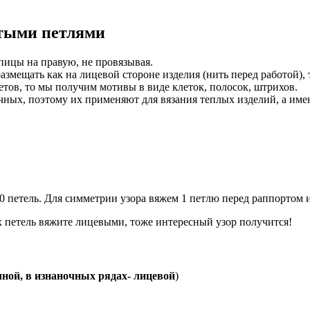
ятыми петлями
пицы на правую, не провязывая.
ещать как на лицевой стороне изделия (нить перед работой), та
тов, то мы получим мотивы в виде клеток, полосок, штрихов.
ых, поэтому их применяют для вязания теплых изделий, а именн
 петель. Для симметрии узора вяжем 1 петлю перед раппортом и 6
х петель вяжите лицевыми, тоже интересный узор получится!
ной, в изнаночных рядах- лицевой
)