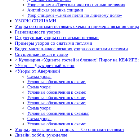
Узор спицами «Треугольники со снятыми петлями»
Английская резинка спицами
Узор спицами «Снятые петли по лицевому полю»
УЗОРЫ СПИЦАМИ
Узоры со снятыми петлями: схемы и примеры вязания спиц
Разновидности узоров
Структурные узоры со снятыми петлями
Примеры узоров со снятыми петлями
Видео мастер-класс вязания узора со снятыми петлями
Спущенные петли в узоре
> Кулинария >Удивите гостей и близких! Пирог на КЕФИРЕ 
>Узор — Двухцветный «лен»
>Узоры от Аверчивой
Схема узора:
Условные обозначения к схеме:
Схема узора:
Условные обозначения к схеме:
Условные обозначения к схеме:
Условные обозначения к схеме:
Схема узора:
Условные обозначения к схемам:
Схема узора:
Условные обозначения к схеме:
Узоры для вязания на спицах — Со снятыми петлями
Дизайн, хобби, рукоделие