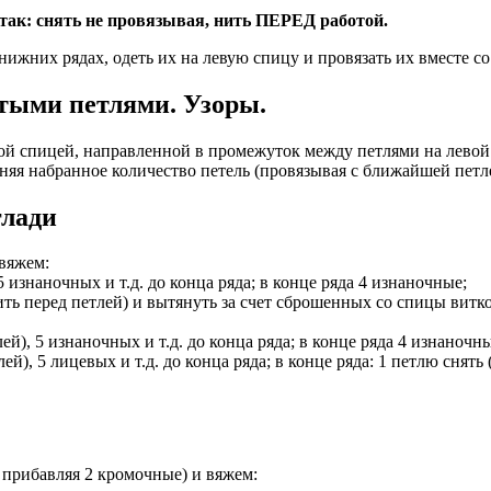
 так: снять не провязывая, нить ПЕРЕД работой.
нижних рядах, одеть их на левую спицу и провязать их вместе с
тыми петлями. Узоры.
й спицей, направленной в промежуток между петлями на левой
няя набранное количество петель (провязывая с ближайшей петл
глади
 вяжем:
5 изнаночных и т.д. до конца ряда; в конце ряда 4 изнаночные;
ить перед петлей) и вытянуть за счет сброшенных со спицы витков
ей), 5 изнаночных и т.д. до конца ряда; в конце ряда 4 изнаночны
ей), 5 лицевых и т.д. до конца ряда; в конце ряда: 1 петлю снять 
, прибавляя 2 кромочные) и вяжем: