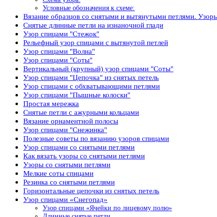
Условные обозначения к схеме:
Вязание образцов со снятыми и вытянутыми петлями. Узоры
Снятые длинные петли на изнаночной глади
Узор спицами "Стежок"
Рельефный узор спицами с вытянутой петлей
Узор спицами "Волна"
Узор спицами "Соты"
Вертикальный (крупный) узор спицами "Соты"
Узор спицами "Цепочка" из снятых петель
Узор спицами с обхватывающими петлями
Узор спицами "Пышные колоски"
Простая мережка
Снятые петли с ажурными кольцами
Вязание орнаментной полосы
Узор спицами "Снежинка"
Полезные советы по вязанию узоров спицами
Узор спицами со снятыми петлями
Как вязать узоры со снятыми петлями
Узоры со снятыми петлями
Мелкие соты спицами
Резинка со снятыми петлями
Горизонтальные цепочки из снятых петель
Узор спицами «Снегопад»
Узор спицами «Ячейки по лицевому полю»
Длинные снятые петли