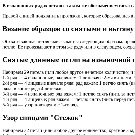
В изнаночных рядах петлю с таким же обозначением вязать
Правой спицей подхватить протяжки , которые образовались в 
Вязание образцов со снятыми и вытяну
Обхватывающая петля вывязывается следующим образом: право
петлю. Ее провязывают в этом же ряду или в следующем, сохра
Снятые длинные петли на изнаночной 
Набираем 29 петель (или любое другое нечетное количество) и
1-й ряд — 4 изнаночные, ряд вяжем: 1 лицевая с 2-мя витками, 
2-й ряд — 4 лицевые вначале ряда; ряд вяжем: 1 петлю снять (н
ряда; в конце ряда 4 лицевые;
3-й ряд — 4 изнаночные; ряд вяжем: 1 петлю снять (нить за петл
4-й ряд — 4 лицевые; ряд вяжем: 1 петлю снять (нить перед петл
5-й ряд — узор повторяем с 1-го ряда.
Узор спицами "Стежок"
Набираем 32 петли (или любое другое количество, кратное 3-м