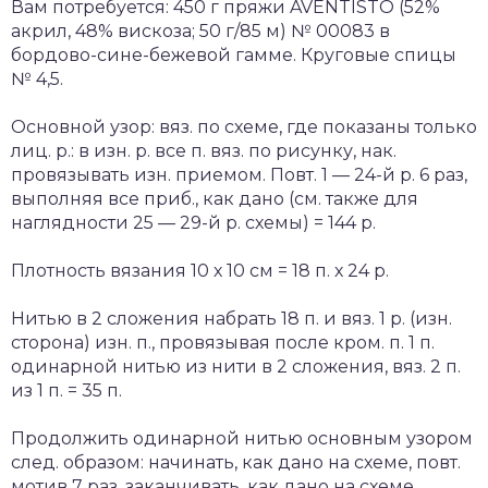
Вам потребуется: 450 г пряжи AVENTISTO (52%
акрил, 48% вискоза; 50 г/85 м) № 00083 в
бордово-сине-бежевой гамме. Круговые спицы
№ 4,5.
Основной узор: вяз. по схеме, где показаны только
лиц. р.: в изн. р. все п. вяз. по рисунку, нак.
провязывать изн. приемом. Повт. 1 — 24-й р. 6 раз,
выполняя все приб., как дано (см. также для
наглядности 25 — 29-й р. схемы) = 144 р.
Плотность вязания 10 х 10 см = 18 п. х 24 р.
Нитью в 2 сложения набрать 18 п. и вяз. 1 р. (изн.
сторона) изн. п., провязывая после кром. п. 1 п.
одинарной нитью из нити в 2 сложения, вяз. 2 п.
из 1 п. = 35 п.
Продолжить одинарной нитью основным узором
след. образом: начинать, как дано на схеме, повт.
мотив 7 раз, заканчивать, как дано на схеме.