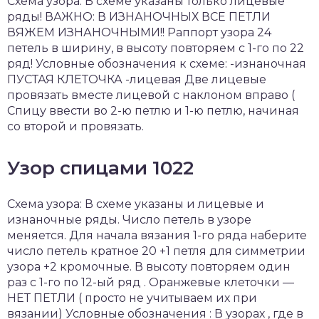
Схема узора: В схеме указаны только лицевые
ряды! ВАЖНО: В ИЗНАНОЧНЫХ ВСЕ ПЕТЛИ
ВЯЖЕМ ИЗНАНОЧНЫМИ!! Раппорт узора 24
петель в ширину, в высоту повторяем с 1-го по 22
ряд! Условные обозначения к схеме: -изнаночная
ПУСТАЯ КЛЕТОЧКА -лицевая Две лицевые
провязать вместе лицевой с наклоном вправо (
Спицу ввести во 2-ю петлю и 1-ю петлю, начиная
со второй и провязать.
Узор спицами 1022
Схема узора: В схеме указаны и лицевые и
изнаночные ряды. Число петель в узоре
меняется. Для начала вязания 1-го ряда наберите
число петель кратное 20 +1 петля для симметрии
узора +2 кромочные. В высоту повторяем один
раз с 1-го по 12-ый ряд . Оранжевые клеточки —
НЕТ ПЕТЛИ ( просто не учитываем их при
вязании) Условные обозначения : В узорах , где в