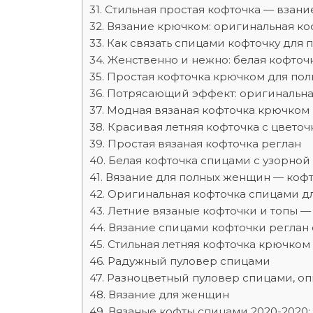
Стильная простая кофточка — взан
Вязание крючком: оригинальная ко
Как связать спицами кофточку для
Женственно и нежно: белая кофточк
Простая кофточка крючком для по
Потрясающий эффект: оригинальна
Модная вязаная кофточка крючком
Красивая летняя кофточка с цвето
Простая вязаная кофточка реглан
Белая кофточка спицами с узорной
Вязание для полных женщин — кофто
Оригинальная кофточка спицами д
Летние вязаные кофточки и топы —
Вязание спицами кофточки реглан 
Стильная летняя кофточка крючком
Радужный пуловер спицами
Разноцветный пуловер спицами, оп
Вязание для женщин
Вязаные кофты спицами 2020-2020: