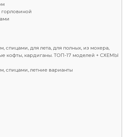
ом
й горловиной
цами
а
 спицами, для лета, для полных, из мохера,
ные кофты, кардиганы. ТОП-17 моделей + СХЕМЫ
м, спицами, летние варианты