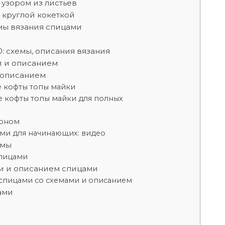
 узором из листьев
 круглой кокеткой
мы вязания спицами
: схемы, описания вязания
и и описанием
 описанием
е кофты топы майки
е кофты топы майки для полных
шоном
ами для начинающих: видео
емы
спицами
ми и описанием спицами
спицами со схемами и описанием
ами