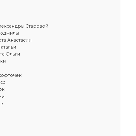
Александры Старовой
 Людмилы
ота Анастасии
Натальи
та Ольги
чки
кофточек
асс
ок
ми
ов