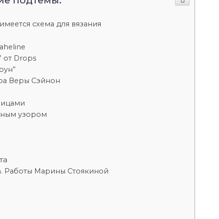
ие подтемы:
 имеется схема для вязания
aheline
 от Drops
рун”
ера Веры Сэйнон
спицами
чным узором
та
а. Работы Марины Стоякиной