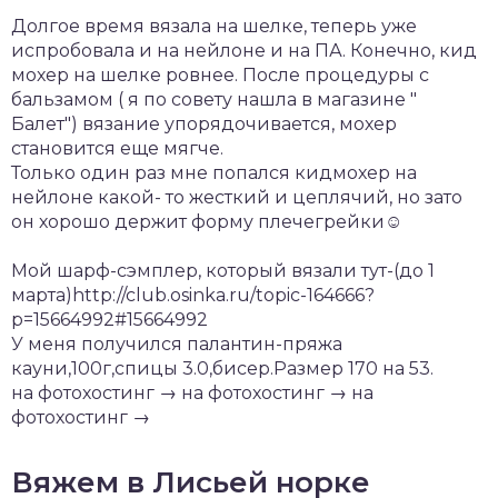
Долгое время вязала на шелке, теперь уже
испробовала и на нейлоне и на ПА. Конечно, кид
мохер на шелке ровнее. После процедуры с
бальзамом ( я по совету нашла в магазине "
Балет") вязание упорядочивается, мохер
становится еще мягче.
Только один раз мне попался кидмохер на
нейлоне какой- то жесткий и цеплячий, но зато
он хорошо держит форму плечегрейки☺
Мой шарф-сэмплер, который вязали тут-(до 1
марта)http://club.osinka.ru/topic-164666?
p=15664992#15664992
У меня получился палантин-пряжа
кауни,100г,спицы 3.0,бисер.Размер 170 на 53.
на фотохостинг → на фотохостинг → на
фотохостинг →
Вяжем в Лисьей норке