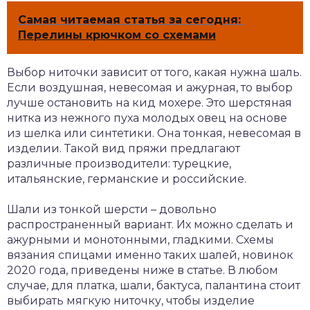
Самая читаемая статья за сегодня:
Перелины крючком со схемами
Выбор ниточки зависит от того, какая нужна шаль.
Если воздушная, невесомая и ажурная, то выбор
лучше остановить на кид мохере. Это шерстяная
нитка из нежного пуха молодых овец на основе
из шелка или синтетики. Она тонкая, невесомая в
изделии. Такой вид пряжи предлагают
различные производители: турецкие,
итальянские, германские и российские.
Шали из тонкой шерсти – довольно
распространенный вариант. Их можно сделать и
ажурными и монотонными, гладкими. Схемы
вязания спицами именно таких шалей, новинок
2020 года, приведены ниже в статье. В любом
случае, для платка, шали, бактуса, палантина стоит
выбирать мягкую ниточку, чтобы изделие