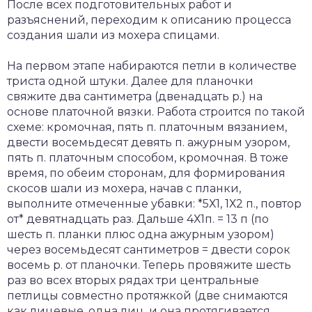
После всех подготовительных работ и
разъяснений, переходим к описанию процесса
создания шали из мохера спицами.
На первом этапе набираются петли в количестве
триста одной штуки. Далее для планочки
свяжите два сантиметра (двенадцать р.) на
основе платочной вязки. Работа строится по такой
схеме: кромочная, пять п. платочным вязанием,
двести восемьдесят девять п. ажурным узором,
пять п. платочным способом, кромочная. В тоже
время, по обеим сторонам, для формирования
скосов шали из мохера, начав с планки,
выполните отмеченные убавки: *5Х1, 1Х2 п., повтор
от* девятнадцать раз. Дальше 4Х1п. = 13 п (по
шесть п. планки плюс одна ажурным узором)
через восемьдесят сантиметров = двести сорок
восемь р. от планочки. Теперь провяжите шесть
раз во всех вторых рядах три центральные
петлицы совместно протяжкой (две снимаются
как лицевые, одна лиц. и она протягивается