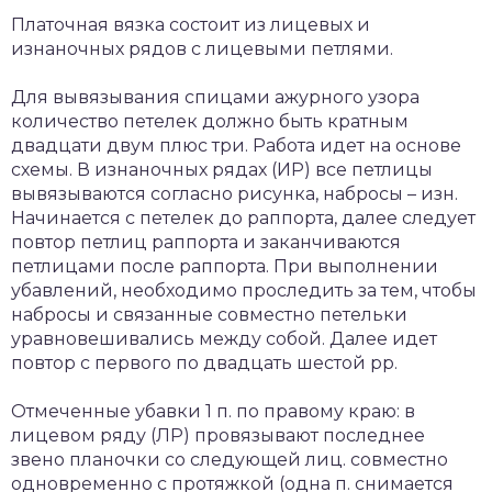
Платочная вязка состоит из лицевых и
изнаночных рядов с лицевыми петлями.
Для вывязывания спицами ажурного узора
количество петелек должно быть кратным
двадцати двум плюс три. Работа идет на основе
схемы. В изнаночных рядах (ИР) все петлицы
вывязываются согласно рисунка, набросы – изн.
Начинается с петелек до раппорта, далее следует
повтор петлиц раппорта и заканчиваются
петлицами после раппорта. При выполнении
убавлений, необходимо проследить за тем, чтобы
набросы и связанные совместно петельки
уравновешивались между собой. Далее идет
повтор с первого по двадцать шестой рр.
Отмеченные убавки 1 п. по правому краю: в
лицевом ряду (ЛР) провязывают последнее
звено планочки со следующей лиц. совместно
одновременно с протяжкой (одна п. снимается