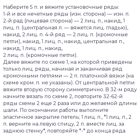
Наберите 5 п. и вяжите установочные ряды:
1-й и все нечетные ряды (изн. сторона) — изн. п.
2-й рад (лицевая сторона) — 2 лиц. п., накид, 1
лиц. п. (центральная л. — вяжется лиц. гладью),
накид, 2 лиц. п. 4-й ряд — 2 лиц. п. (кромочные
петли), накид, 1 лиц. п., накид, центральная п.,
накид, 1 лиц. п., накид,
2 лиц. п. (кромочные петли).
Далее вяжите по схеме 1, на которой приведены
только лиц. ряды, начиная и заканчивая ряд
кромочными петлями — 2 п. платочной вязки (на
схеме кром. п. не указаны). От центральной петли
вяжите вторую сторону симметрично. В 32-м ряду
начните вязать по схеме 2, повторите 32-62-й
ряды схемы 2 еще 2 раза или до желаемой длины
шали. По окончании работы выполните
эластичное закрытие петель; 1 лиц. п., *1 лиц. п., 2
п. верните на левую спицу, 2 п. вместе лиц. за
заднюю стенку*, повторяйте *-* до конца ряда.