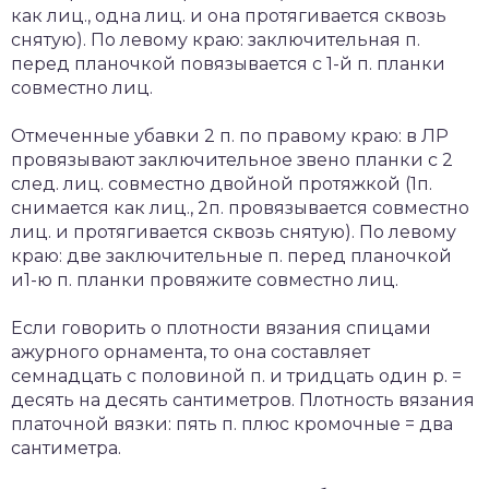
как лиц., одна лиц. и она протягивается сквозь
снятую). По левому краю: заключительная п.
перед планочкой повязывается с 1-й п. планки
совместно лиц.
Отмеченные убавки 2 п. по правому краю: в ЛР
провязывают заключительное звено планки с 2
след. лиц. совместно двойной протяжкой (1п.
снимается как лиц., 2п. провязывается совместно
лиц. и протягивается сквозь снятую). По левому
краю: две заключительные п. перед планочкой
и1-ю п. планки провяжите совместно лиц.
Если говорить о плотности вязания спицами
ажурного орнамента, то она составляет
семнадцать с половиной п. и тридцать один р. =
десять на десять сантиметров. Плотность вязания
платочной вязки: пять п. плюс кромочные = два
сантиметра.