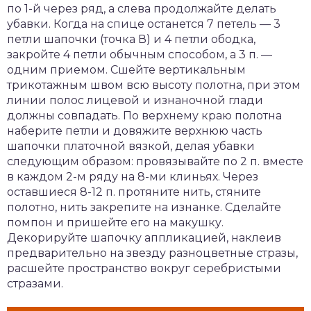
по 1-й через ряд, а слева продолжайте делать
убавки. Когда на спице останется 7 петель — 3
петли шапочки (точка В) и 4 петли ободка,
закройте 4 петли обычным способом, а 3 п. —
одним приемом. Сшейте вертикальным
трикотажным швом всю высоту полотна, при этом
линии полос лицевой и изнаночной глади
должны совпадать. По верхнему краю полотна
наберите петли и довяжите верхнюю часть
шапочки платочной вязкой, делая убавки
следующим образом: провязывайте по 2 п. вместе
в каждом 2-м ряду на 8-ми клиньях. Через
оставшиеся 8-12 п. протяните нить, стяните
полотно, нить закрепите на изнанке. Сделайте
помпон и пришейте его на макушку.
Декорируйте шапочку аппликацией, наклеив
предварительно на звезду разноцветные стразы,
расшейте пространство вокруг серебристыми
стразами.