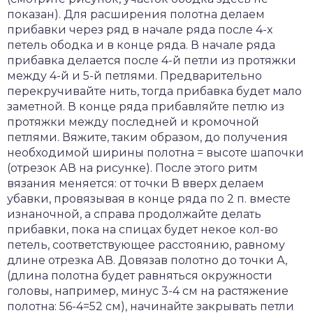
показан). Для расширения полотна делаем
прибавки через ряд в начале ряда после 4-х
петель ободка и в конце ряда. В начале ряда
прибавка делается после 4-й петли из протяжки
между 4-й и 5-й петлями. Предварительно
перекручивайте нить, тогда прибавка будет мало
заметной. В конце ряда прибавляйте петлю из
протяжки между последней и кромочной
петлями. Вяжите, таким образом, до получения
необходимой ширины полотна = высоте шапочки
(отрезок АВ на рисунке). После этого ритм
вязания меняется: от точки В вверх делаем
убавки, провязывая в конце ряда по 2 п. вместе
изнаночной, а справа продолжайте делать
прибавки, пока на спицах будет некое кол-во
петель, соответствующее расстоянию, равному
длине отрезка АВ. Довязав полотно до точки А,
(длина полотна будет равняться окружности
головы, например, минус 3-4 см на растяжение
полотна: 56-4=52 см), начинайте закрывать петли