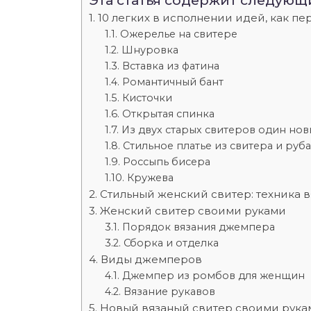
Эта статья содержит следующ
10 легких в исполнении идей, как п
Ожерелье на свитере
Шнуровка
Вставка из фатина
Романтичный бант
Кисточки
Открытая спинка
Из двух старых свитеров один но
Стильное платье из свитера и руб
Россыпь бисера
Кружева
Стильный женский свитер: техника в
Женский свитер своими руками
Порядок вязания джемпера
Сборка и отделка
Виды джемперов
Джемпер из ромбов для женщин
Вязание рукавов
Новый вязаный свитер своими рукам