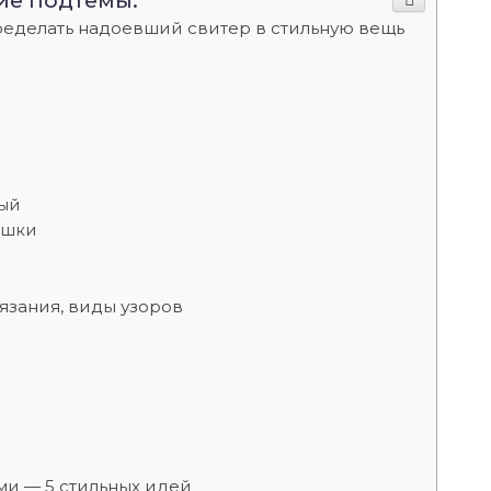
ие подтемы:
еределать надоевший свитер в стильную вещь
вый
ашки
язания, виды узоров
и — 5 стильных идей