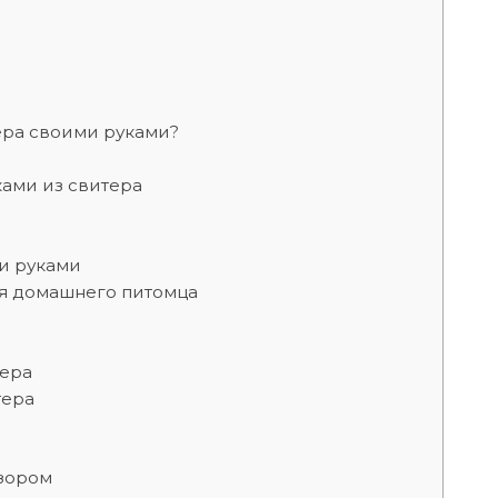
тера своими руками?
ами из свитера
и руками
ля домашнего питомца
тера
тера
зором