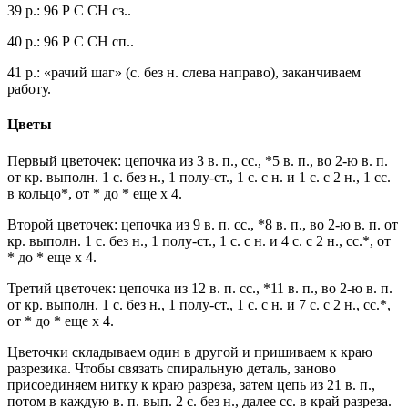
39 р.: 96 Р С СН сз..
40 р.: 96 Р С СН сп..
41 р.: «рачий шаг» (с. без н. слева направо), заканчиваем
работу.
Цветы
Первый цветочек: цепочка из 3 в. п., сс., *5 в. п., во 2-ю в. п.
от кр. выполн. 1 с. без н., 1 полу-ст., 1 с. с н. и 1 с. с 2 н., 1 сс.
в кольцо*, от * до * еще х 4.
Второй цветочек: цепочка из 9 в. п. сс., *8 в. п., во 2-ю в. п. от
кр. выполн. 1 с. без н., 1 полу-ст., 1 с. с н. и 4 с. с 2 н., сс.*, от
* до * еще х 4.
Третий цветочек: цепочка из 12 в. п. сс., *11 в. п., во 2-ю в. п.
от кр. выполн. 1 с. без н., 1 полу-ст., 1 с. с н. и 7 с. с 2 н., сс.*,
от * до * еще х 4.
Цветочки складываем один в другой и пришиваем к краю
разрезика. Чтобы связать спиральную деталь, заново
присоединяем нитку к краю разреза, затем цепь из 21 в. п.,
потом в каждую в. п. вып. 2 с. без н., далее сс. в край разреза.