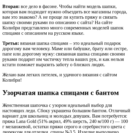
Вторая:
все дело в фасоне. Чтобы найти модель шапки,
которая вам подходит нужно объездить все магазины города,
вам это знакомо? А не проще ли купить пряжу и связать
шапку своими руками по описанию с сайта? На сайте
Колибри представлено много современных моделей шапок
спицами с описанием на русском языке.
Третья:
вязаная шапка спицами – это идеальный подарок
дорогому вам человеку. Маме или бабушке, брату или сестре,
папе или дорогому мужу: связанная шапка спицами своими
руками подарит им частичку тепла ваших рук, и как нельзя
кстати поможет выразить заботу о близких людях.
Желаю вам легких петелек, и удачного вязания с сайтом
Колибри!
Узорчатая шапка спицами с бантом
Женственная шапочка с узором идеальный выбор для
настоящих леди. Сбоку украшена большим бантом. Отличный
вариант для школьниц и молодых девушек. Вам потребуется:
пряжа Lana Gold (51% акрил, 49% шерсть, 240 м/100 г) — 100
г меланжевой, остатки пряжи серого и серебристого цвета с
люрексом для отделки, спицы №3,5. Изделие выполнено …