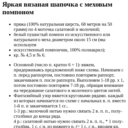
Яркая вязаная шапочка с меховым
помпоном
пряжа (100% натуральная шерсть, 68 метров на 50
грамм) по 4 моточка салатовой и молочной;
белый пушистый помпон из искусственного или
натурального меха диаметром около 15 см (мы
используем
искусственный помпончик, 100% полиакрил);
кр. № 4,5 и № 6.
Основной (число п. кратно 6 + 1): вяжем,
придерживаясь предложенной ниже схемы. Начинаем с
п. перед раппортом, постоянно повторяем раппорт,
заканчиваем п. после раппорта. Выполняем 1-18 рр. х 1,
потом постоянно повторяем 7-18 рр, обращая внимание
на чередование салатового и молочного цветов нитей.
Фантазийный узор вяжется круговыми рядами. каждый
из которых начинается по схеме с начальных в. п. вместо
1-й п. и заканчивается 1 сс..
1-3 рр.: молочной нитью нужно связать 2 в. п. п., полу-
столбики до конца ряда.
4 р.: салатовой нитью нужно связать 2 в. п. п., * 1 полу-
столбик, 1 с. с н. из нижнего р. (= 1 с. с н., вводим кр.