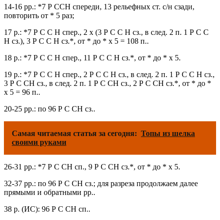
14-16 рр.: *7 Р ССН спереди, 13 рельефных ст. с/н сзади,
повторить от * 5 раз;
17 р.: *7 Р С С Н спер., 2 х (3 Р С С Н сз., в след. 2 п. 1 Р С С
Н сз.), 3 Р С С Н сз.*, от * до * х 5 = 108 п..
18 р.: *7 Р С С Н спер., 11 Р С С Н сз.*, от * до * х 5.
19 р.: *7 Р С С Н спер., 2 Р С С Н сз., в след. 2 п. 1 Р С С Н сз.,
3 Р С СН сз., в след. 2 п. 1 Р С СН сз., 2 Р С СН сз.*, от * до *
х 5 = 96 п..
20-25 рр.: по 96 Р С СН сз..
Самая читаемая статья за сегодня:
Топы из шелка
своими руками
26-31 рр.: *7 Р С СН сп., 9 Р С СН сз.*, от * до * х 5.
32-37 рр.: по 96 Р С СН сз.; для разреза продолжаем далее
прямыми и обратными рр..
38 р. (ИС): 96 Р С СН сп..