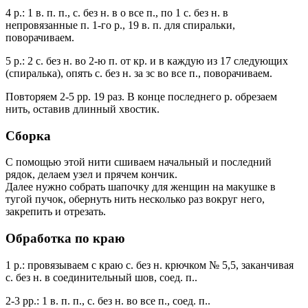
4 р.: 1 в. п. п., с. без н. в о все п., по 1 с. без н. в
непровязанные п. 1-го р., 19 в. п. для спиральки,
поворачиваем.
5 р.: 2 с. без н. во 2-ю п. от кр. и в каждую из 17 следующих
(спиралька), опять с. без н. за зс во все п., поворачиваем.
Повторяем 2-5 рр. 19 раз. В конце последнего р. обрезаем
нить, оставив длинный хвостик.
Сборка
С помощью этой нити сшиваем начальный и последний
рядок, делаем узел и прячем кончик.
Далее нужно собрать шапочку для женщин на макушке в
тугой пучок, обернуть нить несколько раз вокруг него,
закрепить и отрезать.
Обработка по краю
1 р.: провязываем с краю с. без н. крючком № 5,5, заканчивая
с. без н. в соединительный шов, соед. п..
2-3 рр.: 1 в. п. п., с. без н. во все п., соед. п..