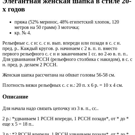
Элегантная женская шапка в стиле 20-
х годов
пряжа (52% меринос, 48% египетский хлопок, 120
метров на 50 грамм) 3 моточка;
кр. № 4.
Рельефные с. с н: с. с н. вып. впереди или позади в с. с н.
пред. р.. Каждый кругов. р. начинаем с 2 в. п. п. вместо
первого рельефного с. с н и заканчиваем 1 сс. во 2-ю в. п. п..
Для удваивания РССН (рельефного столбика с накидом), в с. с
н. пред. р. делаем 2 РССН.
Женская шапка рассчитана на обхват головы 56-58 см.
Плотность вязки рельефных с. с н.: 20 п. х 6 р. = 10 х 4 см.
Описание
Для начала надо связать цепочку из 3 в. п., сс..
2 р.: *удваиваем 1 РССН впереди, 1 РССН позади*, от * до *
еще х 5 = 18 п..
3 р.: *2 РССН впереди, 1 РССН удваиваем позади*, от * до *