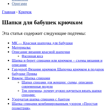
Оригами
Главная
›
Крючок
Шапки для бабушек крючком
Эта статья содержит следующие подтемы:
МК — Красная шапочка для бабушки
Материалы:
Описание вязания красной шапочки
Фасонная коса
Шапка и берет спицами или крючком – схемы вязания и
описание
Гардероб Вязание крючком Шапочка крючком в подарок
бабушке Пряжа
Вяжем: Шапка спицами
Шапки спицами для женщин: схемы, описания,
современные модели
Три причины, почему нужно научиться вязать шапки
спицами:
Узорчатая шапка спицами с бантом
Шапка спицами комбинированным узором «Простая
геометрия»