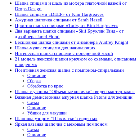
Шапка спицами и шаль из мохера платочной вязкой от
Drops Design
Шапка спицами «DEEP» от Kim Hargreaves
Ажурная шапочка спицами от Sarah Hazell
Простая шапка спицами «Tod», от Kim Hargreaves
Два варианта шапки спицами «Skif Бруклин Твид» от
дизайнера Jared Flood
Бесшовная шапка спицами от дизайнера Audrey Knight
Шапка-чулок спицами для начинающих
Интересная шапка спицами с поперечной косой
21 модель женской шапки крючком со схемами, описанием
и видео мк
Позитивная женская шапка с помпоном-спиральками
Описание
Сборка
Обработка по краю
Шапка с узором “Объемные косички”: видео мастер-класс
Вязаная демисезонная ажурная шапка Patons для женщин
Схема
Описание
Убавки для макушки
Шапочка узором “Шахматки”: видео мк
Яркая вязаная шапочка с меховым помпоном
Схема
Описание