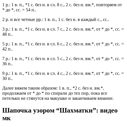
1 р.: 1 в. п., *1 с. без н. в сл. 8 с., 2 с. без н. вм.*, повторяем от
* до *, сс. = 54 п..
2 р. и все четные рр.: 1 в. п., 1 с. без н. в каждый с., сс..
3 р.: 1 в. п., *1 с. без н. в сл. 7 с., 2 с. без н. вм.*, от * до *, сс. =
48 п..
5 р.: 1 в. п., *1 с. без н. в сл. 6 с., 2 с. без н. вм.*, от * до *, сс. =
42 п..
7 р.: 1 в. п., *1 с. без н. в сл. 5 с., 2 с. без н. вм.*, от * до *, сс. =
36 п..
9 р.: 1 в. п., *1 с. без н. в сл. 4 с., 2 с. без н. вм.*, от * до *, сс. =
30 п..
Далее вяжем таким образом: 1 в. п., *2 с. без н. вм.*,
продолжаем от * до * по спирали до тех пор, пока все
петельки не стянутся на макушке и заканчиваем вязание.
Шапочка узором “Шахматки”: видео
мк