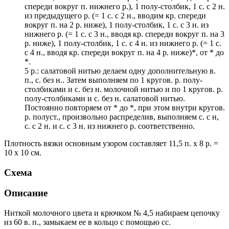
спереди вокруг п. нижнего р.), 1 полу-столбик, 1 с. с 2 н.
из предыдущего р. (= 1 с. с 2 н., вводим кр. спереди
вокруг п. на 2 р. ниже), 1 полу-столбик, 1 с. с 3 н. из
нижнего р. (= 1 с. с 3 н., вводя кр. спереди вокруг п. на 3
р. ниже), 1 полу-столбик, 1 с. с 4 н. из нижнего р. (= 1 с.
с 4 н., вводя кр. спереди вокруг п. на 4 р. ниже)*, от * до
*.
5 р.: салатовой нитью делаем одну дополнительную в.
п., с. без н.. Затем выполняем по 1 кругов. р. полу-
столбиками и с. без н. молочной нитью и по 1 кругов. р.
полу-столбиками и с. без н. салатовой нитью.
Постоянно повторяем от * до *, при этом внутри кругов.
р. полуст., произвольно распределив, выполняем с. с н,
с. с 2 н. и с. с 3 н. из нижнего р. соответственно.
Плотность вязки основным узором составляет 11,5 п. х 8 р. =
10 х 10 см.
Схема
Описание
Ниткой молочного цвета и крючком № 4,5 набираем цепочку
из 60 в. п., замыкаем ее в кольцо с помощью сс.