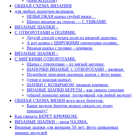
(крой КОЛПАК)
ОБЩАЯ СХЕМА ВЯЗАНИЯ
для любых шапочек-колпаков.
НЕВЫСОКАЯ шапка грубой вязки…
Шапки вязаные на спицах — С УШКАМИ.
ВЯЗАНЫЕ ШАПКИ –
С ОТВОРОТАМИ и ПОЛЯМИ.
Другой способ сделать поля на вязаной шапочке.
А вот шляпа с ШИРОКИМИ отворотами-полями .
Вязаная шапка с полями – крючком.
ВЯЗАНЫЕ ШАПКИ –
С МЯГКИМИ ОТВОРОТАМИ.
Шапка с отворотами – из мягкой ангорки.
ШАПОЧКИ ВЯЗАНЫЕ С ОТВОРОТАМИ – вяляные.
Подробное описания сваленых шапок с фото выше.
(серая и красная шапка).
ШАПКИ С КОЗЫРЬКОМ, вязаные крючком.
ВЯЗАНЫЕ ШАПКИ-БЕРЕТЫ – как связать спицами
(общий принцип вязки, подходящий для любой модели)
ОБЩАЯ СХЕМА ВЯЗКИ всех-всех беретов.
Какие модели беретов можно связать по этому
принципу?
Как связать БЕРЕТ КРЮЧКОМ.
ВЯЗАНЫЕ ШАПКИ – кроя ЧАЛМА.
Вязаные шапки для женщин 50 лет: фото шикарных
зимних моделей