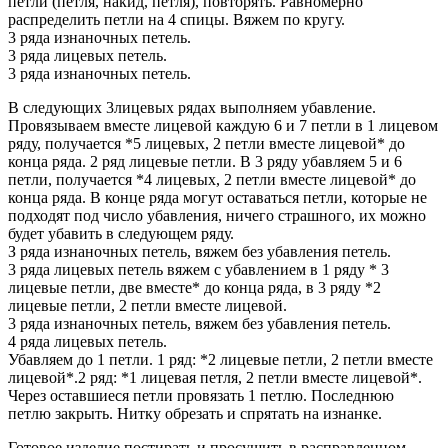
петли (петля, накид, петля), повторять. Равномерно
распределить петли на 4 спицы. Вяжем по кругу.
3 ряда изнаночных петель.
3 ряда лицевых петель.
3 ряда изнаночных петель.
В следующих 3лицевых рядах выполняем убавление.
Провязываем вместе лицевой каждую 6 и 7 петли в 1 лицевом
ряду, получается *5 лицевых, 2 петли вместе лицевой* до
конца ряда. 2 ряд лицевые петли. В 3 ряду убавляем 5 и 6
петли, получается *4 лицевых, 2 петли вместе лицевой* до
конца ряда. В конце ряда могут оставаться петли, которые не
подходят под число убавления, ничего страшного, их можно
будет убавить в следующем ряду.
З ряда изнаночных петель, вяжем без убавления петель.
3 ряда лицевых петель вяжем с убавлением в 1 ряду * 3
лицевые петли, две вместе* до конца ряда, в 3 ряду *2
лицевые петли, 2 петли вместе лицевой.
3 ряда изнаночных петель, вяжем без убавления петель.
4 ряда лицевых петель.
Убавляем до 1 петли. 1 ряд: *2 лицевые петли, 2 петли вместе
лицевой*.2 ряд: *1 лицевая петля, 2 петли вместе лицевой*.
Через оставшиеся петли провязать 1 петлю. Последнюю
петлю закрыть. Нитку обрезать и спрятать на изнанке.
Готовое изделие постирать и просушить в расправленном