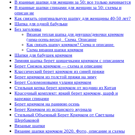
В язанные шапки для женщин за 50: все только начинается
В язанные шапки спицами для женщин за 50: схемы и
описан ие
Как связать оригинальную шапку для женщины 40-50 лет?
Шапка для одной бабульки
Без заголовка
Вязаная теплая шапка для девушки/девочки крючком
(зима-осень-весна) . Схема. Описание
Как связать шапку крючком? Схема и описание.
Схема вязания шапки крючком
Шапки для бабушек крючком
Зимняя шапка берет шишечками крючком с описанием
Берет Снежок крючком — схема и описание
Классический берет крючком из синей пряжи
Берет крючком из толстой пряжи на зиму
Берет Соломоновыми узлами крючком
Стильная кепка берет крючком от модниц из Китая
Красочный комплект: яркий берет крючком, шарф и
варежки спицами
Берет крючком на раннюю осень
Берет Крючком из испанского журнала
Стильный Объемный Берет Крючком от Светланы
Щербаковой
Вязаные шапки
Вязание шапки крючком 2020. Фото, описание и схемы