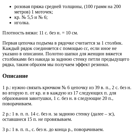
розовая пряжа средней толщины, (100 грамм на 200
метров) 1 моточек;
кр. № 5,5 и № 6;
иголка.
Плотность вязки: 11 с. без н. = 10 см.
Первая цепочка подъема в рядочке считается за 1 столбик.
Каждый рядок соединяется с помощью сс, если иное не
указано в описании. Полотно шапки для женщин вяжется
столбиками без накида за заднюю стенку петли предыдущего
рядка, таким образом мы получаем эффект резинки.
Описание
1 р.: нужно связать крючком № 6 цепочку из 39 в. п., 2 с. без н.
во вторую п. от кр. и в каждую из 17 следующих п. для
образования завитушки, 1 с. без н. в следующие 20 п.,
поворачиваем.
2 р.: 1 в. п. п. 14 с. без н. за заднюю стенку (далее – зс),
оставшиеся 15 п. не провязываем.
3 р.: 1 в. п. п., с. без н. до конца р., поворачиваем.