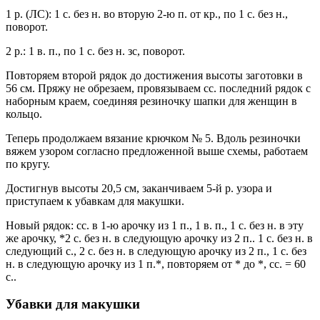
1 р. (ЛС): 1 с. без н. во вторую 2-ю п. от кр., по 1 с. без н.,
поворот.
2 р.: 1 в. п., по 1 с. без н. зс, поворот.
Повторяем второй рядок до достижения высоты заготовки в
56 см. Пряжу не обрезаем, провязываем сс. последний рядок с
наборным краем, соединяя резиночку шапки для женщин в
кольцо.
Теперь продолжаем вязание крючком № 5. Вдоль резиночки
вяжем узором согласно предложенной выше схемы, работаем
по кругу.
Достигнув высоты 20,5 см, заканчиваем 5-й р. узора и
приступаем к убавкам для макушки.
Новый рядок: сс. в 1-ю арочку из 1 п., 1 в. п., 1 с. без н. в эту
же арочку, *2 с. без н. в следующую арочку из 2 п.. 1 с. без н. в
следующий с., 2 с. без н. в следующую арочку из 2 п., 1 с. без
н. в следующую арочку из 1 п.*, повторяем от * до *, сс. = 60
с..
Убавки для макушки