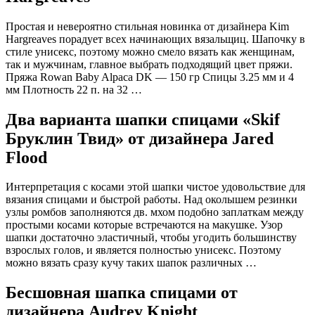
Простая и невероятно стильная новинка от дизайнера Kim
Hargreaves порадует всех начинающих вязальщиц. Шапочку в
стиле унисекс, поэтому можно смело вязать как женщинам,
так и мужчинам, главное выбрать подходящий цвет пряжи.
Пряжа Rowan Baby Alpaca DK — 150 гр Спицы 3.25 мм и 4
мм Плотность 22 п. на 32 …
Два варианта шапки спицами «Skif
Бруклин Твид» от дизайнера Jared
Flood
Интерпретация с косами этой шапки чистое удовольствие для
вязания спицами и быстрой работы. Над околышем резинки
узлы ромбов заполняются дв. мхом подобно заплаткам между
простыми косами которые встречаются на макушке. Узор
шапки достаточно эластичный, чтобы угодить большинству
взрослых голов, и является полностью унисекс. Поэтому
можно вязать сразу кучу таких шапок различных …
Бесшовная шапка спицами от
дизайнера Audrey Knight