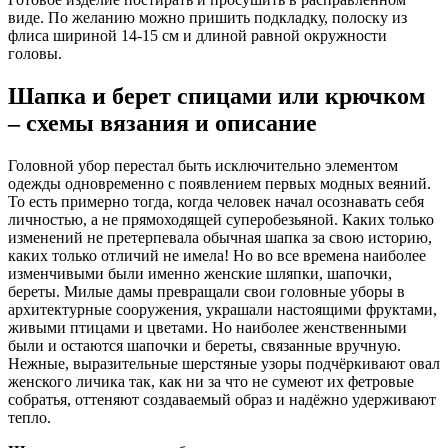
виде. По желанию можно пришить подкладку, полоску из
флиса шириной 14-15 см и длиной равной окружности
головы.
Шапка и берет спицами или крючком
– схемы вязания и описание
Головной убор перестал быть исключительно элементом
одежды одновременно с появлением первых модных веяний.
То есть примерно тогда, когда человек начал осознавать себя
личностью, а не прямоходящей суперобезьяной. Каких только
изменений не претерпевала обычная шапка за свою историю,
каких только отличий не имела! Но во все времена наиболее
изменчивыми были именно женские шляпки, шапочки,
береты. Милые дамы превращали свои головные уборы в
архитектурные сооружения, украшали настоящими фруктами,
живыми птицами и цветами. Но наиболее женственными
были и остаются шапочки и береты, связанные вручную.
Нежные, выразительные шерстяные узоры подчёркивают овал
женского личика так, как ни за что не сумеют их фетровые
собратья, оттеняют создаваемый образ и надёжно удерживают
тепло.