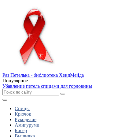
Раз Петелька - библиотека ХендМейда
Популярное
Убавление петель спицами для горловины
Спицы
Крючок
Рукоделие
Амигуруми
Бисер
Вышивка