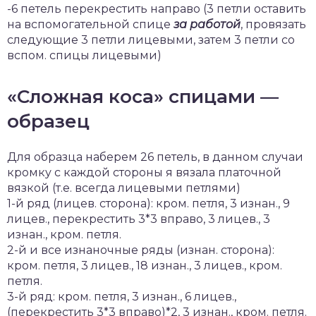
-6 петель перекрестить направо (3 петли оставить
на вспомогательной спице
за работой
, провязать
следующие 3 петли лицевыми, затем 3 петли со
вспом. спицы лицевыми)
«Сложная коса» спицами —
образец
Для образца наберем 26 петель, в данном случаи
кромку с каждой стороны я вязала платочной
вязкой (т.е. всегда лицевыми петлями)
1-й ряд (лицев. сторона): кром. петля, 3 изнан., 9
лицев., перекрестить 3*3 вправо, 3 лицев., 3
изнан., кром. петля.
2-й и все изнаночные ряды (изнан. сторона):
кром. петля, 3 лицев., 18 изнан., 3 лицев., кром.
петля.
3-й ряд: кром. петля, 3 изнан., 6 лицев.,
(перекрестить 3*3 вправо)*2, 3 изнан., кром. петля.