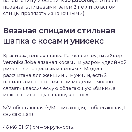
вспом. спицу и оставить
за работой
, 2-е петли
провязать лицевыми, затем 2 петли со вспом.
спицы провязать изнаночными)
Вязаная спицами стильная
шапка с косами унисекс
Красивая, теплая шапка Father cables дизайнер
Veronika Jobe вязаная косами и узором «двойной
рис» со скрещенными петлями. Модель
рассчитана для женщин и мужчин, есть 2
варианта исполнения этой модели – можно
связать классическую облегающую «бини», а
можно свисающую шапку «носок».
S/M облегающая (S/M свисающая; L облегающая, L
свисающая)
46 (46; 51, 51) см – окружность.