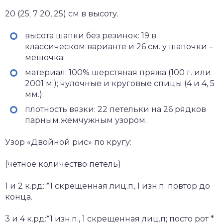
20 (25; 7 20, 25) см в высоту.
высота шапки без резинок: 19 в
классическом варианте и 26 см. у шапочки –
мешочка;
материал: 100% шерстяная пряжа (100 г. или
2001 м.); чулочные и круговые спицы (4 и 4, 5
мм.);
плотность вязки: 22 петельки на 26 рядков
парным жемчужным узором.
Узор «Двойной рис» по кругу:
(четное количество петель)
1 и 2 к.рд: *1 скрещенная лиц.п, 1 изн.п; повтор до
конца.
3 и 4 к.рд:*1 изн.п., 1 скрещенная лиц.п; посто рот *