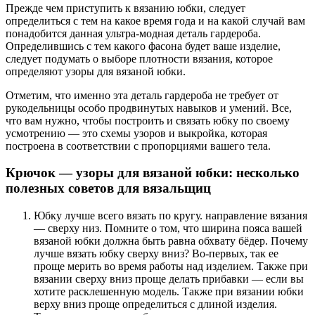
Прежде чем приступить к вязанию юбки, следует
определиться с тем на какое время года и на какой случай вам
понадобится данная ультра-модная деталь гардероба.
Определившись с тем какого фасона будет ваше изделие,
следует подумать о выборе плотности вязания, которое
определяют узоры для вязаной юбки.
Отметим, что именно эта деталь гардероба не требует от
рукодельницы особо продвинутых навыков и умений. Все,
что вам нужно, чтобы построить и связать юбку по своему
усмотрению — это схемы узоров и выкройка, которая
построена в соответствии с пропорциями вашего тела.
Крючок — узоры для вязаной юбки: несколько
полезных советов для вязальщиц
Юбку лучше всего вязать по кругу. направление вязания
— сверху низ. Помните о том, что ширина пояса вашей
вязаной юбки должна быть равна обхвату бёдер. Почему
лучше вязать юбку сверху вниз? Во-первых, так ее
проще мерить во время работы над изделием. Также при
вязании сверху вниз проще делать прибавки — если вы
хотите расклешенную модель. Также при вязании юбки
верху вниз проще определиться с длиной изделия.