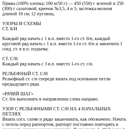
Пряжа (100% хлопка; 100 м/50 г) — 450 (550) г зеленой и 250
(300) г салатовой; крючок №3,5, 4 и 5; застежка-молния
длиной 10 см; 12 пуговиц.
УЗОРЫ И СХЕМЫ
СТ. Б/Н
Каждый ряд начать с 1 в.п. вместо 1-го ст. б/н, каждый
круговой ряд начать с 1 в.п. вместо 1-го ст. б/н и закончить 1
соед. ст. в в.п. подъема.
СТ. С/Н
Каждый ряд начать с 3 в.п. вместо 1-го ст. с/н.
РЕЛЬЕФНЫЙ СТ. С/Н
Рельефный ст. с/н спереди вязать под основание петли
предыдущего ряда.
«РАЧИЙ ШАГ»
Ст. б/н выполнять в направлении слева направо.
УЗОР С РЕЛЬЕФНЫМИ СТ. С/Н НА 4 НАЧАЛЬНЫХ
ПЕТЛЯХ
Вязать согл. схеме и ряды заканчивать, как обозначено. Начать
с петель перед раппортом, раппорт постоянно повторять и