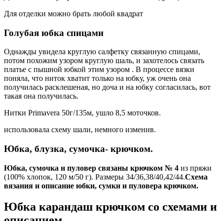
Для отделки можно брать любой квадрат
Голубая юбка спицами
Однажды увидела круглую салфетку связанную спицами,
потом похожим узором круглую шаль, и захотелось связать
платье с пышной юбкой этим узором . В процессе вязки
поняла, что ниток хватит только на юбку, уж очень она
получилась расклешеная, но доча и на юбку согласилась, вот
такая она получилась.
Нитки Primavera 50г/135м, ушло 8,5 моточков.
использовала схему шали, немного изменив.
Юбка, блузка, сумочка- крючком.
Юбка, сумочка и пуловер связаны крючком № 4
из пряжи
(100% хлопок, 120 м/50 г). Размеры 34/36,38/40,42/44.
Схема
вязания и описание юбки, сумки и пуловера крючком.
Юбка карандаш крючком со схемами и
описанием