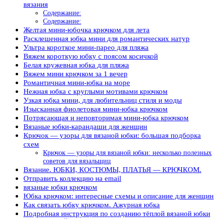
вязания
Содержание:
Содержание:
Желтая мини-юбочка крючком для лета
Расклешенная юбка мини для романтических натур
Ультра короткое мини-парео для пляжа
Вяжем короткую юбку с поясом косичкой
Белая кружевная юбка для пляжа
Вяжем мини крючком за 1 вечер
Романтичная мини-юбка на море
Нежная юбка с круглыми мотивами крючком
Узкая юбка мини, для любительниц стиля и моды
Изысканная фиолетовая мини-юбка крючком
Потрясающая и неповторимая мини-юбка крючком
Вязаные юбки-карандаши для женщин
Крючок — узоры для вязаной юбки: большая подборка
схем
Крючок — узоры для вязаной юбки: несколько полезных
советов для вязальщиц
Вязание. ЮБКИ, КОСТЮМЫ, ПЛАТЬЯ — КРЮЧКОМ.
Отправить коллекцию на email
вязаные юбки крючком
Юбка крючком: интересные схемы и описание для женщин
Как связать юбку крючком. Ажурная юбка
Подробная инструкция по созданию тёплой вязаной юбки