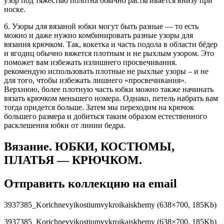
узор под тяжестью полотна обычно растягивается внизу при
носке.
6. Узоры для вязаной юбки могут быть разные — то есть
можно и даже нужно комбинировать разные узоры для
вязания крючком. Так, кокетка и часть подола в области бёдер
и ягодиц обычно вяжется плотным и не рыхлым узором. Это
поможет вам избежать излишнего просвечивания.
рекомендую использовать плотные не рыхлые узоры – и не
для того, чтобы избежать лишнего «просвечивания».
Верхнюю, более плотную часть юбки можно также начинать
вязать крючком меньшего номера. Однако, петель набрать вам
тогда придется больше. Затем мы переходим на крючок
большего размера и добиться таким образом естественного
расклешения юбки от линии бедра.
Вязание. ЮБКИ, КОСТЮМЫ,
ПЛАТЬЯ — КРЮЧКОМ.
Отправить коллекцию на email
3937385_Korichnevyikostiumvykroikaiskhemy (638×700, 185Kb)
3937385_Korichnevyikostiumvykroikaiskhemy (638×700, 185Kb)