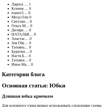
Лариса … 1
Ксения … 0
ivanov5… 0
Мила Оли 0
Светлан… 0
Ольга М… 0
Диляра … 0
НАТАЛЬЯ… 0
Анастас… 0
Зоя Обу… 0
Татьяна… 0
Буратин… 0
Настя Б… 0
Татьяна… 0
Инна Ма… 0
Категории блога
Основная статья: Юбки
Длинная юбка крючком
Для основного узора можно использовать следующие схемы