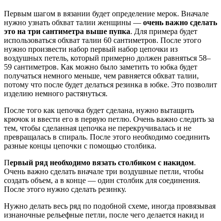
Первым шагом в вязании будет определение мерок. Вначале
нужно узнать обхват талии женщины —
очень важно сделать
это на три сантиметра выше пупка
. Для примера будет
использоваться обхват талии 60 сантиметров. После этого
нужно произвести набор первый набор цепочки из
воздушных петель, который примерно должен равняться 58–
59 сантиметров. Как можно было заметить то юбка будет
получаться немного меньше, чем равняется обхват талии,
потому что после будет делаться резинка в юбке. Это позволит
изделию немного растянуться.
После того как цепочка будет сделана, нужно вытащить
крючок и ввести его в первую петлю. Очень важно следить за
тем, чтобы сделанная цепочка не перекручивалась и не
превращалась в спираль. После этого необходимо соединить
разные концы цепочки с помощью столбика.
П
ервый ряд необходимо вязать столбиком с накидом
.
Очень важно сделать вначале три воздушные петли, чтобы
создать объем, а в конце — один столбик для соединения.
После этого нужно сделать резинку.
Нужно делать весь ряд по подобной схеме, иногда провязывая
изнаночные рельефные петли, после чего делается накид и