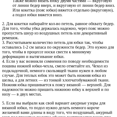
Также можно вязать юбку двумя частями — вкруговую
от линии бедер вверх, и вкруговую от линии бедер вниз.
Или кокетка (пояс юбки) вяжется отдельно (вкруговую),
а подол юбки вяжется вниз.
2. Для кокетки набирайте кол-во петель, равное обхвату бедер.
Для того, чтобы убка держалась надежно, через пояс можно
пропустить шнур из воздушных петель или декоративный
ремешок.
3. Рассчитываем количество петель для юбки так, чтобы
оставались 1-2 см запаса по окружности бедер. Это нужно для
того, чтобы в процессе носки свести к минимуму
деформацию и вытягивание юбки.
4. Если у вас возникли сомнения по поводу необходимости
пошива нижней юбки-чехла, смело отметайте их. Чехол из
подкладочной, немного скользящей ткани нужен в любом
случае. Для теплых юбок это может быть нижняя юбка из
шелка, а для летних — из тонкой хлопчатобумажной ткани.
Нижняя юбка пришивается к поясу вязаной — верхней. Для
надежности можно пришить нижнюю юбку к верхней и по
низу — в двух местах.
5. Если вы выбрали как свой вариант ажурные узоры для
вязаной юбки, то подол нужно делать немного короче
желаемой вами длины в виду того, что воздушный, ажурный