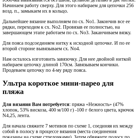
Начинаем работу сверху. Для этого набираем для цепочки 256
возд. п., замыкаем их в кольцо.
Дальнейшее вязание выполняем по сх. No1. Закончив все ее
рядки, переходим к сх. No2. Провязав ее полностью, на
завершающем этапе работаем по сх. No3. Заканчиваем вязку.
Для пояса подсоединяем нитку к исходной цепочке. И по ее
второй стороне вывязываем сх. No4.
Нам осталось изготовить завязочку. Для нее двойной ниткой
набираем цепочку длиной 170см. Завязываем кончики.
Продеваем цепочку по 4-му ряду пояса.
Ультра короткое мини-парео для
пляжа
Для вязания Вам потребуется
: пряжа «Нежность» (47%
хлопок, 53% вискоза, 400 м/100 г) -100 г белого цвета, крючок
N4,25, лента.
Для начала свяжите 7 мотивов по схеме 1, соединяя их между
собой в полосу в процессе вязания (места соединения
показаны на схеме стрелочками). Затем обвяжите полосу по