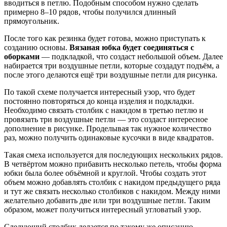
вводиться в петлю. Подобным способом нужно сделать
примерно 8–10 рядов, чтобы получился длинный
прямоугольник.
После того как резинка будет готова, можно приступать к
созданию основы.
Вязаная юбка будет соединяться с
оборками
— подкладкой, что создаст небольшой объем. Далее
набирается три воздушные петли, которые создадут подъём, а
после этого делаются ещё три воздушные петли для рисунка.
По такой схеме получается интересный узор, что будет
постоянно повторяться до конца изделия и подкладки.
Необходимо связать столбик с накидом в третью петлю и
провязать три воздушные петли — это создаст интересное
дополнение в рисунке. Проделывая так нужное количество
раз, можно получить одинаковые кусочки в виде квадратов.
Такая смеха используется для последующих нескольких рядов.
В четвёртом можно прибавить несколько петель, чтобы форма
юбки была более объёмной и круглой. Чтобы создать этот
объем можно добавлять столбик с накидом предыдущего ряда
и тут же связать несколько столбиков с накидом. Между ними
желательно добавить две или три воздушные петли. Таким
образом, может получиться интересный угловатый узор.
Следующий столбик делается по такому же описанию.