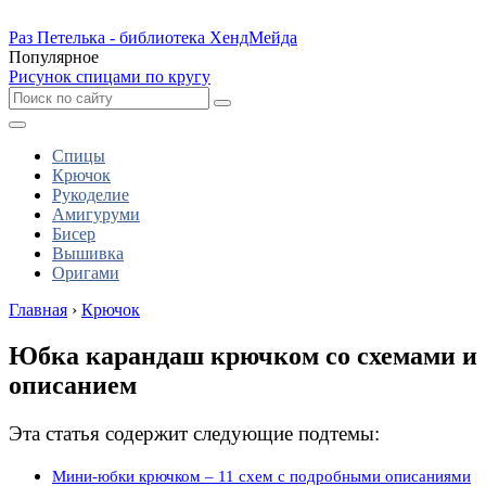
Раз Петелька - библиотека ХендМейда
Популярное
Рисунок спицами по кругу
Спицы
Крючок
Рукоделие
Амигуруми
Бисер
Вышивка
Оригами
Главная
›
Крючок
Юбка карандаш крючком со схемами и
описанием
Эта статья содержит следующие подтемы:
Мини-юбки крючком – 11 схем с подробными описаниями