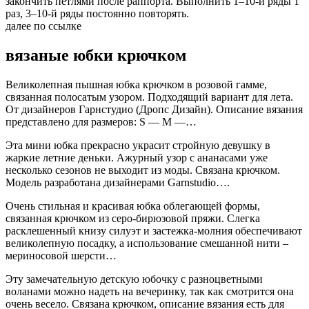
закончить петлями после раппорта. Выполнить 1–10-й ряды 1
раз, 3–10-й ряды постоянно повторять.
далее по ссылке
вязаные юбки крючком
Великолепная пышная юбка крючком в розовой гамме,
связанная полосатым узором. Подходящий вариант для лета.
От дизайнеров Гарнстудио (Дропс Дизайн). Описание вязания
представлено для размеров: S — M —…
Эта мини юбка прекрасно украсит стройную девушку в
жаркие летние деньки. Ажурный узор с ананасами уже
несколько сезонов не выходит из моды. Связана крючком.
Модель разработана дизайнерами Garnstudio….
Очень стильная и красивая юбка облегающей формы,
связанная крючком из серо-бирюзовой пряжи. Слегка
расклешенный книзу силуэт и застежка-молния обеспечивают
великолепную посадку, а использование смешанной нити –
мериносовой шерсти…
Эту замечательную детскую юбочку с разноцветными
воланами можно надеть на вечеринку, так как смотрится она
очень весело. Связана крючком, описание вязания есть для