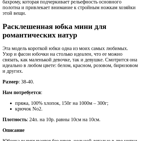
бахрому, которая подчеркивает рельефность основного
полотна и привлекает внимание к стройным ножкам хозяйки
этой вещи.
Расклешенная юбка мини для
романтических натур
Эта модель короткой юбки одна из моих самых любимых.
Узор и фасон юбочки на столько идеален, что ее можно
связать, как маленькой девочке, так и девушке. Смотрится она
идеально в любом цвете: белом, красном, розовом, бирюзовом
и других.
Размер
: 38-40.
Нам потребуется
:
пряжа, 100% хлопок, 150г на 1000м – 300г;
крючок No2.
Плотность
: 24п. на 10р. равны 10см на 10см.
Описание
Юбочка вывязывается без швов, цельной деталью в две нитки.