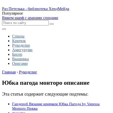
Раз Петелька - библиотека ХендМейда
Популярное
Вяжем шарф с аранами спицами
Спицы
Крючок
Рукоделие
Амигуруми
Бисер
Вышивка
Оригами
Главная
›
Рукоделие
Юбка пагода монторо описание
Эта статья содержит следующие подтемы:
Гардероб Вязание крючком Юбка Пагода by Vanessa
Montoro Пряжа
maxama