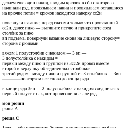
делаем еще один накид, вводим крючок в сбн с которого
начинали ряд, провязываем накид и провязываем оставшиеся
на крючке петли = крючок находится наверху сс2н
повернули вязание, перед глазами только что провязанный
сс2н, далее пико — вытяните петлю и прикрепите соед
столбик за пико
вп подъема, повернули вязание снова на лицевую сторону=
сторона с рюшами
вяжем 1 полустолбик с накидом — 3 вп —
3 полустолбика с накидом =
первый между пико и группой из 3сс2н провяз вместе —
второй в верхушку объединенных столбиков —
третий рядом= между пико и группой из 3 столбиков — 3вп
————повторяем все снова до конца ряда
в конце ряда 3вп — 2 полустолбика с накидом соед петля в
первый полуст с нак, кот провязали вначале ряда
мои рюши
рюша А
рюша С
1ряд — сбн пропустить 2петли, в третью ракушка из 6ссн