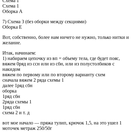
Схема 1
Схема 1
Оборка А
7) Схема 3 (без оборки между секциями)
Оборка Е
Вот, собственно, более нам ничего не нужно, только нитки и
желание.
Итак, начинаем:
1) набираем цепочку из вп = объему тела, где будет пояс,
вяжем 0ряд из ссн или из сбн, или из полустолбиков с
накидом
вяжем по первому или по второму варианту схем
сначала вяжем 2 ряда схемы 1
далее 1ряд сбн
оборка
1ряд сбн
2ряда схемы 1
1ряд сбн
схема 2 и т. д
вот мое начало — пряжа тулип, крючок 1,5, на это ушел 1
моточек метраж 250/50г