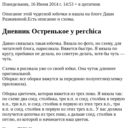
Понедельник, 16 Июня 2014 г. 14:53 + в цитатник
Описание этой чудесной юбочки я нашла на блоге Даши
Разживиной.Есть описание и схемы.
Дневник Остренькое у perchica
Давно связалась такая юбочка. Вязала по фото, но схему, для
читателей блога, нарисовала. Вяжется быстро. Я вязала по
кругу, прибавки не делала, но советую делать, хотя бы чуть —
чуть.
Схемы я рисовала уже со своей юбки. Она чуток длиннее
оригинальной.
Оборки: все оборки вяжутся за переднюю полупетлю(схемку
приложила).
Оборка цветочек, которая вяжется из трех пико. Я вязала так:
по схеме два соед. столбика, три в.п. и соед. столбик в первую
в.п., три в.п. и соед. столбик в первую из этих трех в.п., три
в.п. и соед. столбик в первую из этих трех в.п.. У вас должна
получится цепочка из трех пико, а дальше соед. столбик в
петлю, из которой и начинается наш цветок.