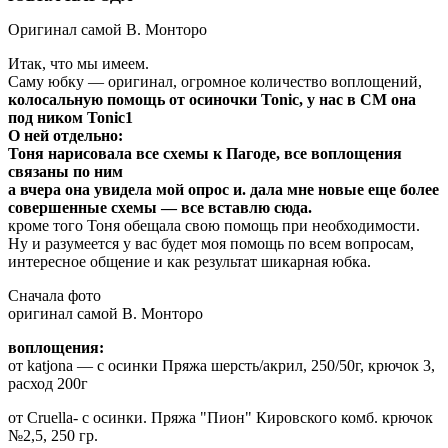
Оригинал самой В. Монторо
Итак, что мы имеем.
Саму юбку — оригинал, огромное количество воплощений,
колосальную помощь от осиночки Tonic, у нас в СМ она
под ником Tonic1
О ней отдельно:
Тоня нарисовала все схемы к Пагоде, все воплощения
связаны по ним
а вчера она увидела мой опрос и. дала мне новые еще более
совершенные схемы — все вставлю сюда.
кроме того Тоня обещала свою помощь при необходимости.
Ну и разумеется у вас будет моя помощь по всем вопросам,
интересное общение и как результат шикарная юбка.
Сначала фото
оригинал самой В. Монторо
воплощения:
от katjona — с осинки Пряжа шерсть/акрил, 250/50г, крючок 3,
расход 200г
от Cruella- с осинки. Пряжа "Пион" Кировского комб. крючок
№2,5, 250 гр.