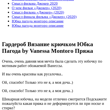
Смысл фильма Джокер 2020
О чем фильм «Джокер» (2020)
Смысл фильма «Джокер» (2020)
Смысл финала фильма «Джокер» (2020)
Юбка пагода монторо описание
Юбка пагода монторо описание
Гардероб Вязание крючком Юбка
Пагода by Vanessa Montoro Пряжа
Очень, очень давняя моя мечта была сделать эту юбочку по
мотивам работ обожаемой Ванессы.
И вы очень красивы как русалочка..
Ой, спасибо! Только это не я, а моя доча..)
Ой, спасибо! Только это не я, а моя доча..)
Шикарная юбочка, на модели отлично смотрится Подскажите
пожалуйста какая пряжа и не деформируется ли при носке и
стирке?