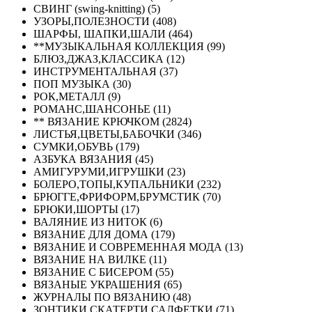
СВИНГ (swing-knitting) (5)
УЗОРЫ,ПОЛЕЗНОСТИ (408)
ШАРФЫ, ШАПКИ,ШАЛИ (464)
**МУЗЫКАЛЬНАЯ КОЛЛЕКЦИЯ (99)
БЛЮЗ,ДЖАЗ,КЛАССИКА (12)
ИНСТРУМЕНТАЛЬНАЯ (37)
ПОП МУЗЫКА (30)
РОК,МЕТАЛЛ (9)
РОМАНС,ШАНСОНЬЕ (11)
** ВЯЗАНИЕ КРЮЧКОМ (2824)
ЛИСТЬЯ,ЦВЕТЫ,БАБОЧКИ (346)
СУМКИ,ОБУВЬ (179)
АЗБУКА ВЯЗАНИЯ (45)
АМИГУРУМИ,ИГРУШКИ (23)
БОЛЕРО,ТОПЫ,КУПАЛЬНИКИ (232)
БРЮГГЕ,ФРИФОРМ,БРУМСТИК (70)
БРЮКИ,ШОРТЫ (17)
ВАЛЯНИЕ ИЗ НИТОК (6)
ВЯЗАНИЕ ДЛЯ ДОМА (179)
ВЯЗАНИЕ И СОВРЕМЕННАЯ МОДА (13)
ВЯЗАНИЕ НА ВИЛКЕ (11)
ВЯЗАНИЕ С БИСЕРОМ (55)
ВЯЗАНЫЕ УКРАШЕНИЯ (65)
ЖУРНАЛЫ ПО ВЯЗАНИЮ (48)
ЗОНТИКИ,СКАТЕРТИ,САЛФЕТКИ (71)