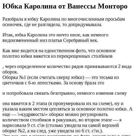
Юбка Каролина от Ванессы Монторо
Разобрала я юбку Каролина по многочисленным просьбам
осиночек, где не разглядела, то допридумывала.
Итак, юбка Каролина это ничто иное, как немного
видоизмененный низ платья Серебряный век.
Как мне видится на единственном фото, что основное
полотно юбки вяжется из перекрещенных столбиков
, через определенное количество рядов привязываются 2 вида
оборок.
Оборка №1 (если считать сверху юбки) — это тесьма из
цветочков с 6-ю лепестками. За основу брала это
и попробовала связать безотрывно, немного изменив схему
она вяжется в 2 этапа (я пронумеровала их на схеме), ну и
указала каким местом цепляться за основное полотно юбки. А
еще — \»кудрявость\» оборки можно регулировать
количеством столбиков в ракушках, во втором этапе — я
нарисовала 9 ст. с\\н (столько увидела на самой верхней
оборке №2, а на след. уже увидела по 6 ст. с\\н.).