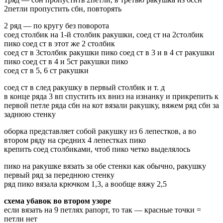
2петли пропустить сбн, повторять
2 ряд — по кругу без поворота
соед столбик на 1-й столбик ракушки, соед ст на 2столбик
пико соед ст в этот же 2 столбик
соед ст в 3столбик ракушки пико соед ст в 3 и в 4 ст ракушки
пико соед ст в 4 и 5ст ракушки пико
соед ст в 5, 6 ст ракушки
соед ст в след ракушку в первый столбик и т. д
в конце ряда 3 вп спустить их вниз на изнанку и прикрепить к
первой петле ряда сбн на кот вязали ракушку, вяжем ряд сбн за
заднюю стенку
оборка представляет собой ракушку из 6 лепестков, а во
втором ряду на средних 4 лепестках пико
крепить соед столбиками, чтоб пико четко выделялось
пико на ракушке вязать за обе стенки как обычно, ракушку
первый ряд за переднюю стенку
ряд пико вязала крючком 1,3, а вообще вяжу 2,5
схема убавок во втором узоре
если вязать на 9 петлях рапорт, то так — красные точки =
петли нет