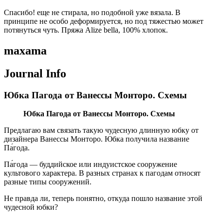
Спасибо! еще не стирала, но подобной уже вязала. В
принципе не особо деформируется, но под тяжестью может
потянуться чуть. Пряжа Alize bella, 100% хлопок.
maxama
Journal Info
Юбка Пагода от Ванессы Монторо. Схемы
Юбка Пагода от Ванессы Монторо. Схемы
Предлагаю вам связать такую чудесную длинную юбку от
дизайнера Ванессы Монторо. Юбка получила название
Па́года.
Па́года — буддийское или индуистское сооружение
культового характера. В разных странах к пагодам относят
разные типы сооружений.
Не правда ли, теперь понятно, откуда пошло название этой
чудесной юбки?