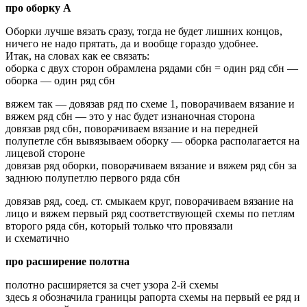
про оборку А
Оборки лучше вязать сразу, тогда не будет лишних концов,
ничего не надо прятать, да и вообще гораздо удобнее.
Итак, на словах как ее связать:
оборка с двух сторон обрамлена рядами сбн = один ряд сбн —
оборка — один ряд сбн
вяжем так — довязав ряд по схеме 1, поворачиваем вязание и
вяжем ряд сбн — это у нас будет изнаночная сторона
довязав ряд сбн, поворачиваем вязание и на передней
полупетле сбн вывязываем оборку — оборка располагается на
лицевой стороне
довязав ряд оборки, поворачиваем вязание и вяжем ряд сбн за
заднюю полупетлю первого ряда сбн
довязав ряд, соед. ст. смыкаем круг, поворачиваем вязание на
лицо и вяжем первый ряд соответствующей схемы по петлям
второго ряда сбн, который только что провязали
и схематично
про расширение полотна
полотно расширяется за счет узора 2-й схемы
здесь я обозначила границы рапорта схемы на первый ее ряд и