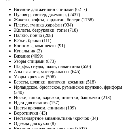
Вязание для женщин спицами (6217)
Пуловер, свитер, джемпер, (2437)
Жакеты, кофты, кардиган, болеро (1758)
Платье, туника ,сарафан (934)
Жилеты, безрукавки, топы (718)
Пальто, пончо (208)
Юбки, брюки (111)
Костюмы, комплекты (91)
Купальник (2)
Вязание (4099)
Узоры спицами (873)
Шарфы, снуды, шали, палантины (650)
Азы вязания, мастер-классы (645)
Узоры крючком (596)
Береты, шляпки, шапочки, косынки (518)
Ирландское, брюггское, румынское кружево, фриформ
(340)
Носки, тапки, варежки, пинетки, башмачки (218)
Идеи для вязания (157)
Цветы крючком, спицами (109)
Воротнички (43)
Нестандартное вязание,ткань+крючок (34)
Одежда для кукол (8)
Вязание для женщин крючком (3527)