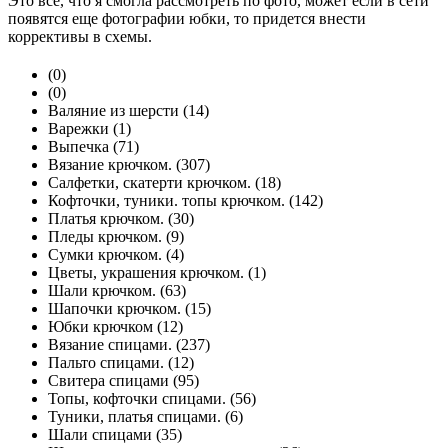
Это все, что я смогла рассмотреть по фото, может если в сети
появятся еще фотографии юбки, то придется внести
коррективы в схемы.
(0)
(0)
Валяние из шерсти (14)
Варежки (1)
Выпечка (71)
Вязание крючком. (307)
Cалфетки, скатерти крючком. (18)
Кофточки, туники. топы крючком. (142)
Платья крючком. (30)
Пледы крючком. (9)
Сумки крючком. (4)
Цветы, украшения крючком. (1)
Шали крючком. (63)
Шапочки крючком. (15)
Юбки крючком (12)
Вязание спицами. (237)
Пальто спицами. (12)
Свитера спицами (95)
Топы, кофточки спицами. (56)
Туники, платья спицами. (6)
Шали спицами (35)