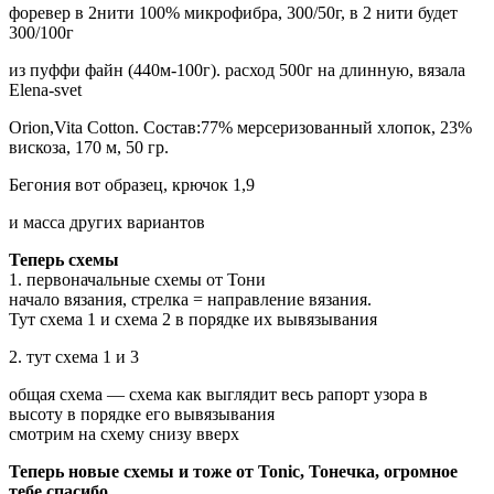
форевер в 2нити 100% микрофибра, 300/50г, в 2 нити будет
300/100г
из пуффи файн (440м-100г). расход 500г на длинную, вязала
Elena-svet
Orion,Vita Cotton. Состав:77% мерсеризованный хлопок, 23%
вискоза, 170 м, 50 гр.
Бегония вот образец, крючок 1,9
и масса других вариантов
Теперь схемы
1. первоначальные схемы от Тони
начало вязания, стрелка = направление вязания.
Тут схема 1 и схема 2 в порядке их вывязывания
2. тут схема 1 и 3
общая схема — схема как выглядит весь рапорт узора в
высоту в порядке его вывязывания
смотрим на схему снизу вверх
Теперь новые схемы и тоже от Tonic, Тонечка, огромное
тебе спасибо.