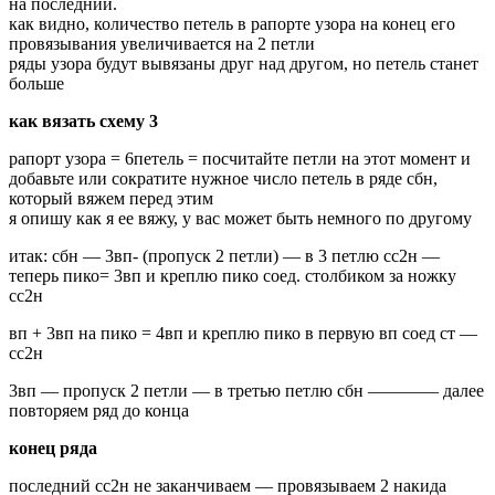
на последний.
как видно, количество петель в рапорте узора на конец его
провязывания увеличивается на 2 петли
ряды узора будут вывязаны друг над другом, но петель станет
больше
как вязать схему 3
рапорт узора = 6петель = посчитайте петли на этот момент и
добавьте или сократите нужное число петель в ряде сбн,
который вяжем перед этим
я опишу как я ее вяжу, у вас может быть немного по другому
итак: сбн — 3вп- (пропуск 2 петли) — в 3 петлю сс2н —
теперь пико= 3вп и креплю пико соед. столбиком за ножку
сс2н
вп + 3вп на пико = 4вп и креплю пико в первую вп соед ст —
сс2н
3вп — пропуск 2 петли — в третью петлю сбн ———— далее
повторяем ряд до конца
конец ряда
последний сс2н не заканчиваем — провязываем 2 накида