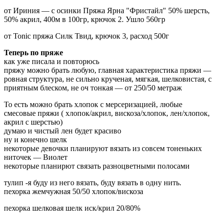
от Ириния — с осинки Пряжа Ярна "Фристайл" 50% шерсть,
50% акрил, 400м в 100гр, крючок 2. Ушло 560гр
от Tonic пряжа Силк Твид, крючок 3, расход 500г
Теперь по пряже
как уже писала и повторюсь
пряжу можно брать любую, главная характеристика пряжи —
ровная структура, не сильно крученая, мягкая, шелковистая, с
приятным блеском, не оч тонкая — от 250/50 метраж
То есть можно брать хлопок с мерсеризацией, любые
смесовые пряжи ( хлопок/акрил, вискоза/хлопок, лен/хлопок,
акрил с шерстью)
думаю и чистый лен будет красиво
ну и конечно шелк
некоторые девочки планируют вязать из совсем тоненьких
ниточек — Виолет
некоторые планирют связать разноцветными полосами
тулип -я буду из него вязать, буду вязать в одну нить.
пехорка жемчужная 50/50 хлопок/вискоза
пехорка шелковая шелк иск/крил 20/80%