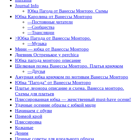
Journal Info
Юбка Пагода от Ванессы Монторо. Схемы
Юбка Каролина от Ванессы Монторо
—Постоянные читатели
—Сообщества
—Трансляции
>Юбка Пагода от Ванессы Монторо.
—Музыка
Мини — юбка от Ванессы Монторо
Дневник Остренькое у perchica
Юбка пагода монторо описание
Шелковая поэма Ванессы Монторо. Платья крючком
—Друзья
Ажурная юбка крючком по мотивам Ванессы Монторо
Юбка "Пагода" от Ванессы Монторо
Платье леонора описание и схема. Ванесса монторо.
Схемы для платьев
Плиссированная юбка — женственный must-have осени!
Удачные осенние образы с юбкой миди
Начинаем с обуви
Прямой крой
Плиссировка
Кожаные
Деним
Ценные советы для идеального образа