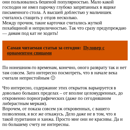
они пользовались бешеной популярностью. Мало какой
господин не имел парочку глубоко запрятанных в ящике
письменного стола. А высшей доблестью у мальчишек
считалось стащить у отцов несколько.
Между прочим, такие карточки считались жуткой
похабщиной и неприличностью. Так что сразу предупреждаю
— дамам под кат не ходить!
Самая читаемая статья за сегодня:
Пуловер с
орнаментом спицами
По нонешним-то временам, конечно, оного разврату так и нет
там совсем. Зато интересно посмотреть, что в начале века
считали непристойным 🙂
Что интересно, содержание этих открыток варьируется в
довольно больших пределах – от вполне целомудренных, до
откровенно порнографических (даже по сегодняшним
либерастным меркам).
Впрочем, от показа совсем уж откровенных, с вашего
позволения, я все же откажусь. Дело даже не в том, что я
такой пуританин и ханжа. Просто мне они не красивы. Да и
по большему счету не интересны.