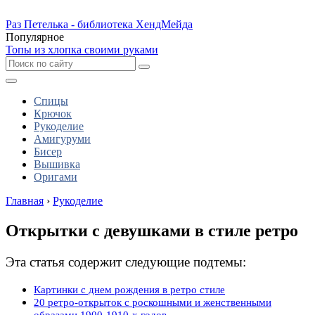
Раз Петелька - библиотека ХендМейда
Популярное
Топы из хлопка своими руками
Спицы
Крючок
Рукоделие
Амигуруми
Бисер
Вышивка
Оригами
Главная
›
Рукоделие
Открытки с девушками в стиле ретро
Эта статья содержит следующие подтемы:
Картинки с днем рождения в ретро стиле
20 ретро-открыток с роскошными и женственными
образами 1900-1910-х годов