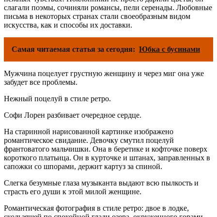
слагали поэмы, сочиняли романсы, пели серенады. Любовные
письма в некоторых странах стали своеобразным видом
искусства, как и способы их доставки.
Самая читаемая статья за сегодня:
Юбка с бусинами
Мужчина поцелует грустную женщину и через миг она уже
забудет все проблемы.
Нежный поцелуй в стиле ретро.
Софи Лорен разбивает очередное сердце.
На старинной нарисованной картинке изображено
романтическое свидание. Девочку смутил поцелуй
франтоватого мальчишки. Она в беретике и кофточке поверх
короткого платьица. Он в курточке и штанах, заправленных в
сапожки со шпорами, держит картуз за спиной.
Слегка безумные глаза музыканта выдают всю пылкость и
страсть его души к этой милой женщине.
Романтическая фотография в стиле ретро: двое в лодке,
скользящей по спокойной глади озера, окруженного горами.