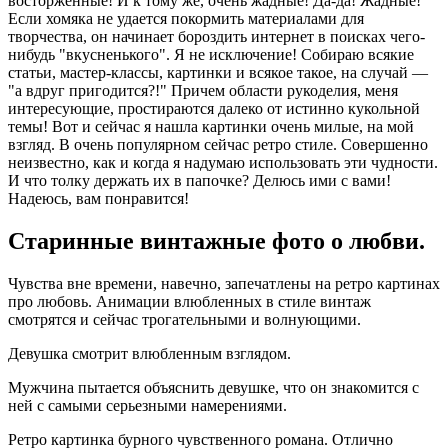
восторженные! И к тому же, очень жадные! Да-да! Жадные!
Если хомяка не удается покормить материалами для
творчества, он начинает бороздить интернет в поисках чего-
нибудь "вкусненького". Я не исключение! Собираю всякие
статьи, мастер-классы, картинки и всякое такое, на случай —
"а вдруг пригодится?!" Причем области рукоделия, меня
интересующие, простираются далеко от истинно кукольной
темы! Вот и сейчас я нашла картинки очень милые, на мой
взгляд. В очень популярном сейчас ретро стиле. Совершенно
неизвестно, как и когда я надумаю использовать эти чудности.
И что толку держать их в папочке? Делюсь ими с вами!
Надеюсь, вам понравится!
Старинные винтажные фото о любви.
Чувства вне времени, навечно, запечатлены на ретро картинах
про любовь. Анимации влюбленных в стиле винтаж
смотрятся и сейчас трогательными и волнующими.
Девушка смотрит влюбленным взглядом.
Мужчина пытается объяснить девушке, что он знакомится с
ней с самыми серьезными намерениями.
Ретро картинка бурного чувственного романа. Отлично