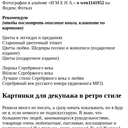
Фотографии в альбоме «И М Е Н А.»
o wen1141952
на
Яндекс.Фотках
Рекомендую
(чтобы посмотреть описание книги, кликните по
картинке)
Цветы в легендах и преданиях
Старинный цветочный этикет
Цветы любви. Шедевры поэзии и живописи (подарочное
издание)
Цветы (подарочное издание)
Лирика Серебряного века
Вблизи Серебряного века
Лучшие стихи Серебряного века о любви
Серебряный век русского юмора (аудиокнига MP3)
Картинки для декупажа в ретро стиле
Решила много не писать, а сразу начать показывать, но я буду
не я, если немного не подискуссирую. Я знаю, что
большинство людей, занимающихся рукодельностями,
товарищи очень любопытные, пытливые, восхищенные и