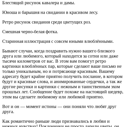
Блестящий рисунок кавалера и дамы.
Юноша и барышня на свидании в красивом лесу.
Ретро рисунок свидания среди цветущих роз.
Смешная черно-белая фотка.
Старинная иллюстрация с совсем юными влюблёнными.
Бывают случаи, когда поздравить нужно вашего близкого
друга или любимого, который находится за сотни или даже
тысячи километров от вас. В этом вам помогут ретро
картинки влюблённых пар, которые сделают ваше письмо не
только уникальным, но и потрясающе красивым. Вашему
адресату будет крайне приятно получить послание, в котором
будут и красивые слова, и анимированные сердечки, а так же
другие рисунки и картинки с нежным и таинственным эхом
прошлых лет. Сообщение будет похоже на настоящий шедевр,
этим вы сделаете любимому или любимой приятно.
Вот и он — момент истины — они поняли что любят друг
друга.
Как романтично раньше люди признавались в любви и
нежных чувствах! Поклонники не просто дарили цветы, он