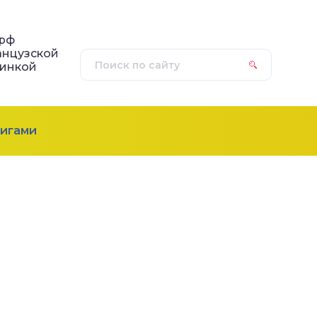
рф
анцузской
зинкой
игами