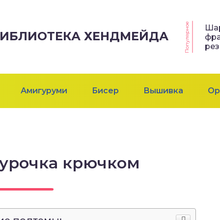
Популярное
Ша
 БИБЛИОТЕКА ХЕНДМЕЙДА
фр
ре
Амигуруми
Бисер
Вышивка
Ор
курочка крючком