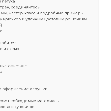
 петуха
тран, соединяйтесь
емы, мастер-класс и подробные примеры.
ру крючков и удачным цветовым решениям.
)
о.
добится:
е и схема
шка: описание
ка
 и оформление игрушки
чком: необходимые материалы
олова и туловище