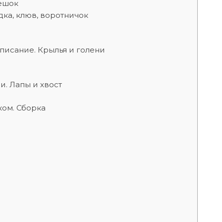
бешок
дка, клюв, воротничок
писание. Крылья и голени
. Лапы и хвост
ком. Сборка