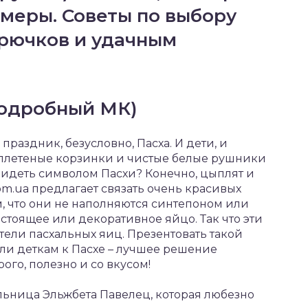
меры. Советы по выбору
крючков и удачным
подробный МК)
аздник, безусловно, Пасха. И дети, и
 плетеные корзинки и чистые белые рушники
видеть символом Пасхи? Конечно, цыплят и
om.ua предлагает связать очень красивых
м, что они не наполняются синтепоном или
стоящее или декоративное яйцо. Так что эти
тели пасхальных яиц. Презентовать такой
ли деткам к Пасхе – лучшее решение
го, полезно и со вкусом!
ельница Эльжбета Павелец, которая любезно