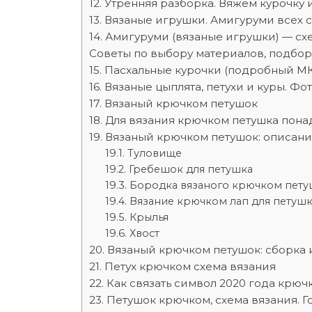
Утренняя разборка. Вяжем курочку и
Вязаные игрушки. Амигуруми всех с
Амигуруми (вязаные игрушки) — сх
Советы по выбору материалов, подбо
Пасхальные курочки (подробный МК
Вязаные цыплята, петухи и куры. Фот
Вязаный крючком петушок
Для вязания крючком петушка пона
Вязаный крючком петушок: описани
Туловище
Гребешок для петушка
Бородка вязаного крючком пету
Вязание крючком лап для петуш
Крылья
Хвост
Вязаный крючком петушок: сборка
Петух крючком схема вязания
Как связать символ 2020 года крю
Петушок крючком, схема вязания. Г