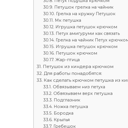
Петух подушка крючком
Петушок грелка на чайник
Грелка на кружку Петушок
Мк петушка
Игрушка петушок крючком
Петух амигуруми как связать
Грелка на чайник Петух крючко
Игрушка петушок крючком
Петушок крючком
Жар-птица
Петушок из киндера крючком
Для работы понадобятся:
Как сделать крючком петушка из ки
Обвязываем низ петуха
Обвязываем верх петушка
Подглазник
Ножка петушка
Бородка
Крылья
Гребешок