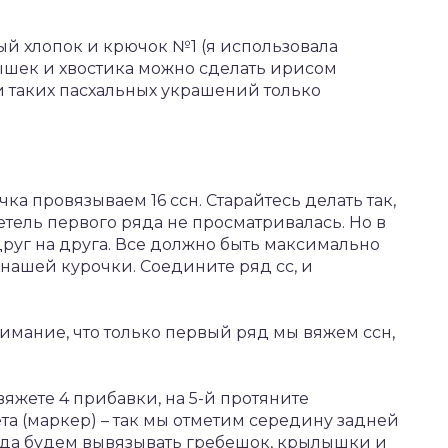
ый хлопок и крючок №1 (я использовала
лышек и хвостика можно сделать ирисом
и таких пасхальных украшений только
ючка провязываем 16 ссн. Старайтесь делать так,
тель первого ряда не просматривалась. Но в
друг на друга. Все должно быть максимально
 нашей курочки. Соедините ряд сс, и
 внимание, что только первый ряд мы вяжем ссн,
ровяжете 4 прибавки, на 5-й протяните
та (маркер) – так мы отметим середину задней
огда будем вывязывать гребешок, крылышки и