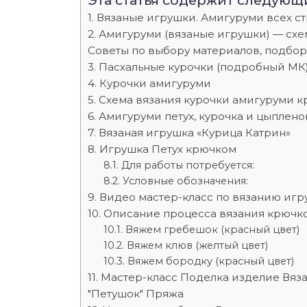
Эта статья содержит следующ
Вязаные игрушки. Амигуруми всех ст
Амигуруми (вязаные игрушки) — схе
Советы по выбору материалов, подбо
Пасхальные курочки (подробный МК
Курочки амигуруми
Схема вязания курочки амигуруми к
Амигуруми петух, курочка и цыплено
Вязаная игрушка «Курица Катрин»
Игрушка Петух крючком
Для работы потребуется:
Условные обозначения:
Видео мастер-класс по вязанию игр
Описание процесса вязания крючко
Вяжем гребешок (красный цвет)
Вяжем клюв (желтый цвет)
Вяжем бородку (красный цвет)
Мастер-класс Поделка изделие Вяза
"Петушок" Пряжа