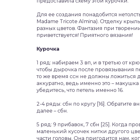
предоставила схему этой курочки.
Для ее создания понадобится нетолст
Madame Tricote Almina). Отделку кры
разных цветов. Фантазия при творени
приветствуется! Приятного вязания!
Курочка
1 ряд: набираем 3 вп, и в третью от кр
чтобы дырочка после провязывания пе
то же время ссн не должны ложиться 
аккуратно, ведь именно это – макушка
убедитесь, что петель именно 16.
2-4 ряды: сбн по кругу [16]. Обратите
далее – сбн.
5 ряд: 9 прибавок, 7 сбн [25]. Когда п
маленький кусочек нитки другого цве
части головы. Она пригодится нам, к