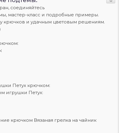
ие подтемы:
ран, соединяйтесь
мы, мастер-класс и подробные примеры.
ру крючков и удачным цветовым решениям.
)
рючком:
к
ушки Петух крючком:
м игрушки Петух:
ние крючком Вязаная грелка на чайник