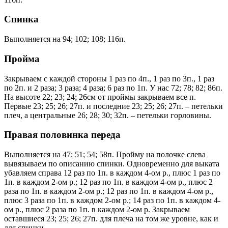
Cпинка
Выполняется на 94; 102; 108; 116п.
Пройма
Закрываем с каждой стороны 1 раз по 4п., 1 раз по 3п., 1 раз
по 2п. и 2 раза; 3 раза; 4 раза; 6 раз по 1п. У нас 72; 78; 82; 86п.
На высоте 22; 23; 24; 26см от проймы закрываем все п.
Первые 23; 25; 26; 27п. и последние 23; 25; 26; 27п. – петельки
плеч, а центральные 26; 28; 30; 32п. – петельки горловины.
Правая половинка переда
Выполняется на 47; 51; 54; 58п. Пройму на полочке слева
вывязываем по описанию спинки. Одновременно для выката
убавляем справа 12 раз по 1п. в каждом 4-ом р., плюс 1 раз по
1п. в каждом 2-ом р.; 12 раз по 1п. в каждом 4-ом р., плюс 2
раза по 1п. в каждом 2-ом р.; 12 раз по 1п. в каждом 4-ом р.,
плюс 3 раза по 1п. в каждом 2-ом р.; 14 раз по 1п. в каждом 4-
ом р., плюс 2 раза по 1п. в каждом 2-ом р. Закрываем
оставшиеся 23; 25; 26; 27п. для плеча на том же уровне, как и
для спинки.