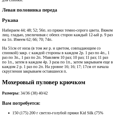
Левая половинка переда
Рукава
Набираем 44; 48; 52; 56п. из пряжи темно-серого цвета. Вяжем
лиц. гладью, увеличивая с обеих сторон каждый 12-ый р. 9 раз
на 1п. Имеем 62; 66; 70; 74п.
На 51см от низа (в том же р. и цветом, совпадающим со
спинкой) закр. с каждой стороны в каждом 2р. 1 раз по 4п., 1
раз по 3п., 1 раз по 2п. Убавляем 10 раз; 10 раз; 11 раз; 11 раз
по 1п., затем в каждом 4р. 3 раза по 1п., затем закрываем еще в
каждом 2 р. 1 раз по 2п. На уровне 16; 16; 17; 17см от начала
скругления закрываем оставшиеся п.
Мохеровый пуловер крючком
Размеры
: 34/36 (38) 40/42
Вам потребуется:
150 (175) 200 г светло-голубой пряжи Kid Silk (75%