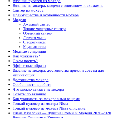
Вязаный пуловер из мохера
Вязание из мохера, модели с описанием и схемами.
Свитер из мохера
Преимущества и особенности мохера
Модели
Ажурный свитер
Тонкие мохеровые свитера
Объемный свитер
Летучая мышь
С воротником
Крупная вязка
Модные тенденции
Как ухаживать?
С чем носить?
Эффектные образы
Вязание из мохера: достоинства пряжи и советы для
начинающих
Достоинства мохера
Особенности в работе
Что можно связать из мохера
Советы по вязанию
Как ухаживать за мохеровыми вещами
Тонкий пуловер из мохера Nissa
Тонкий пуловер из мохера Nissa описание:
Елена Вязалочка — Лучшие Схемы и Модели 2020-2020
Вязание Спицами и Крючком