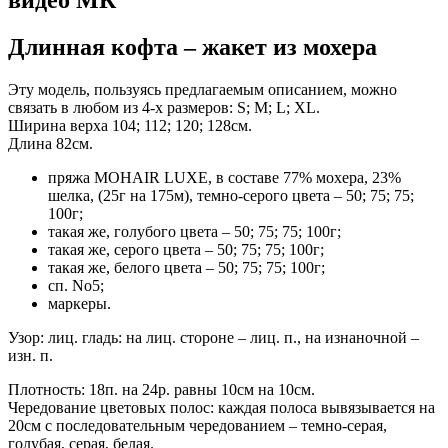
видео МК
Длинная кофта – жакет из мохера
Эту модель, пользуясь предлагаемым описанием, можно
связать в любом из 4-х размеров: S; M; L; XL.
Ширина верха 104; 112; 120; 128см.
Длина 82см.
пряжа MOHAIR LUXE, в составе 77% мохера, 23%
шелка, (25г на 175м), темно-серого цвета – 50; 75; 75;
100г;
такая же, голубого цвета – 50; 75; 75; 100г;
такая же, серого цвета – 50; 75; 75; 100г;
такая же, белого цвета – 50; 75; 75; 100г;
сп. No5;
маркеры.
Узор: лиц. гладь: на лиц. стороне – лиц. п., на изнаночной –
изн. п.
Плотность: 18п. на 24р. равны 10см на 10см.
Чередование цветовых полос: каждая полоса вывязывается на
20см с последовательным чередованием – темно-серая,
голубая, серая, белая.