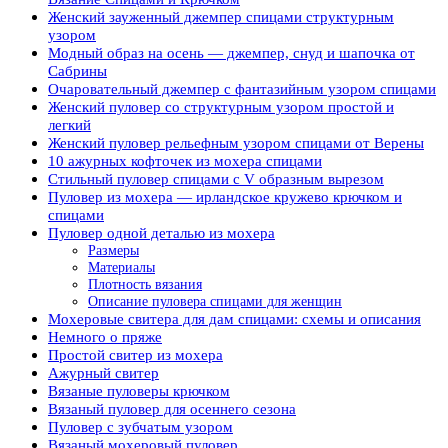
Женский зауженный джемпер спицами структурным
узором
Модный образ на осень — джемпер, снуд и шапочка от
Сабрины
Очаровательный джемпер с фантазийным узором спицами
Женский пуловер со структурным узором простой и
легкий
Женский пуловер рельефным узором спицами от Верены
10 ажурных кофточек из мохера спицами
Стильный пуловер спицами с V образным вырезом
Пуловер из мохера — ирландское кружево крючком и
спицами
Пуловер одной деталью из мохера
Размеры
Материалы
Плотность вязания
Описание пуловера спицами для женщин
Мохеровые свитера для дам спицами: схемы и описания
Немного о пряже
Простой свитер из мохера
Ажурный свитер
Вязаные пуловеры крючком
Вязаный пуловер для осеннего сезона
Пуловер с зубчатым узором
Вязаный мохеровый пуловер