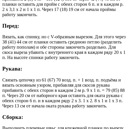
планки оставить для пройм с обеих сторон 6 п. и в каждом р.
2 х 3,1 х 2 и 1 х 1 п. Через 17 (18) 19 см от начала проймы
работу закончить.
Перед:
Вязать, как спинку, но с V-образным вырезом. Для этого через
38 (41) 44 см от планки оставить среднюю петлю (разделить
работу пополам) и обе стороны закончить раздельно. Для
скоса выреза убавить с внутреннего края в каждом ряду 20 х 1
п. На высоте спинки работу закончить.
Рукава:
Связать цепочку из 61 (67) 70 возд. п. + 1 возд. п. подъёма и
вязать основным узором, прибавляя для скосов рукава
прибавить с обеих сторон в каждом 2-м р. 9 х 1 п. = 79 (85) 88
п. Через 20 см от наборного края оставить для оката рукава с
обеих сторон 6 п. и в каждом ряду 2 х 3. 1 х 2. 8 х 1 и 1 х 3 п.
Через 13 см от начала оката рукава работу закончить.
Сборка:
Выполнить плечевые швы; для кружевной планки по вырезу