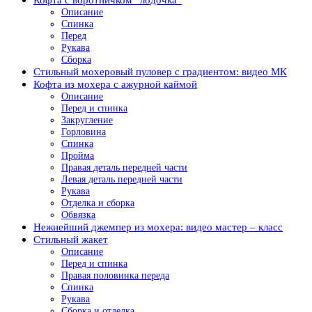
Описание
Спинка
Перед
Рукава
Сборка
Стильный мохеровый пуловер с градиентом: видео МК
Кофта из мохера с ажурной каймой
Описание
Перед и спинка
Закругление
Горловина
Спинка
Пройма
Правая деталь передней части
Левая деталь передней части
Рукава
Отделка и сборка
Обвязка
Нежнейший джемпер из мохера: видео мастер – класс
Стильный жакет
Описание
Перед и спинка
Правая половинка переда
Спинка
Рукава
Сборка и отделка