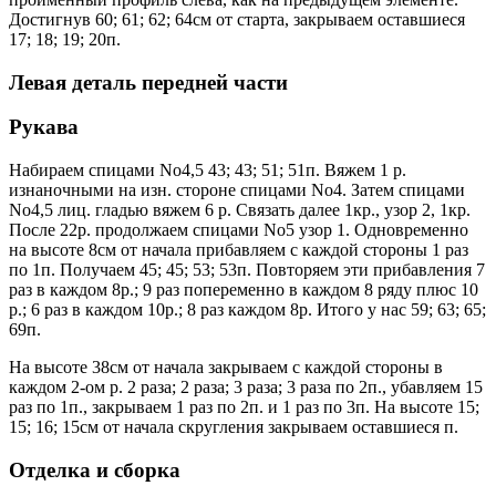
Достигнув 60; 61; 62; 64см от старта, закрываем оставшиеся
17; 18; 19; 20п.
Левая деталь передней части
Рукава
Набираем спицами No4,5 43; 43; 51; 51п. Вяжем 1 р.
изнаночными на изн. стороне спицами No4. Затем спицами
No4,5 лиц. гладью вяжем 6 р. Связать далее 1кр., узор 2, 1кр.
После 22р. продолжаем спицами No5 узор 1. Одновременно
на высоте 8см от начала прибавляем с каждой стороны 1 раз
по 1п. Получаем 45; 45; 53; 53п. Повторяем эти прибавления 7
раз в каждом 8р.; 9 раз попеременно в каждом 8 ряду плюс 10
р.; 6 раз в каждом 10р.; 8 раз каждом 8р. Итого у нас 59; 63; 65;
69п.
На высоте 38см от начала закрываем с каждой стороны в
каждом 2-ом р. 2 раза; 2 раза; 3 раза; 3 раза по 2п., убавляем 15
раз по 1п., закрываем 1 раз по 2п. и 1 раз по 3п. На высоте 15;
15; 16; 15см от начала скругления закрываем оставшиеся п.
Отделка и сборка