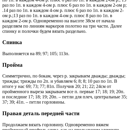
раз по 1п. в каждом 4-ом р. плюс 6 раз по 1п. в каждом 2-ом р;
.14 раз по 1п. в каждом 4-ом р. плюс 6 раз по 1п. в каждом 2-
ом р.;13 раз по 1п. в каждом 4-ом р. плюс 8 раз по 1п. в
каждом 2-ом р. Одновременно на высоте 38см от начала
разделяем по линиям маркеров полотно на три части. Далее
спинку и полочки будем вязать раздельно.
Спинка
Выполняется на 89; 97; 105; 113п.
Пройма
Симметрично, по бокам, через р. закрываем дважды; дважды;
трижды; трижды по 2п. и убавляем 6; 8; 8; 10 раз по 1п. В
итоге у нас 69; 73; 77; 81п. Получив 20; 21; 22; 24см от
пройменного выреза закрываем все п. первые 17; 18; 19; 20п.
и последние 17; 18; 19; 20п. – петли для плеч, центральные 35;
37; 39; 41п. – петли горловины.
Правая деталь передней части
Продолжаем вязать горловину. Одновременно вяжем
пройменный профиль слева, как на предыдущем элементе.