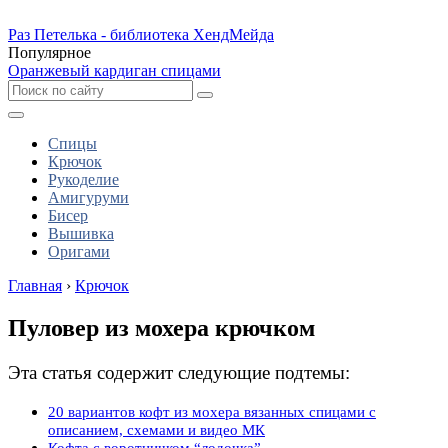
Раз Петелька - библиотека ХендМейда
Популярное
Оранжевый кардиган спицами
Спицы
Крючок
Рукоделие
Амигуруми
Бисер
Вышивка
Оригами
Главная
›
Крючок
Пуловер из мохера крючком
Эта статья содержит следующие подтемы:
20 вариантов кофт из мохера вязанных спицами с
описанием, схемами и видео МК
Кофта с воротничком “лодочка”