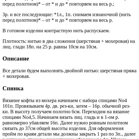
перед полотном)* – от * и до * повторяем на весь р.;
3р. и все последующие: *1л., 1п. снимаем изнаночной (нить
перед полотном)* – от * и до * повторяем на весь р.
В готовом изделии контрастную нить распускаем.
Плотность: нитью в два сложения (шерстяная + мохеровая) на
лиц. глади 18п. на 25 р. равны 10см на 10см.
Описание
Все детали будем выполнять двойной нитью: шерстяная пряжа
+ мохеровая.
Спинка
Вязание кофты из мохера начинаем с набора спицами No4
101п. Провязываем 4р. дв. рез-ки, затем – 16р. обычной рез-
ки. В высоту получаем полотно 6см. Переходим на вязание
спицами No4,5. Начинаем вязать лиц. гладь и в 1-ом р.
равномерно убавляем 16п. Далее нужно ровным полотном
связать до 37см общей высоты изделия. Для оформления
пройм по краям детали мы должны закрыть 1 раз по 3п., далее