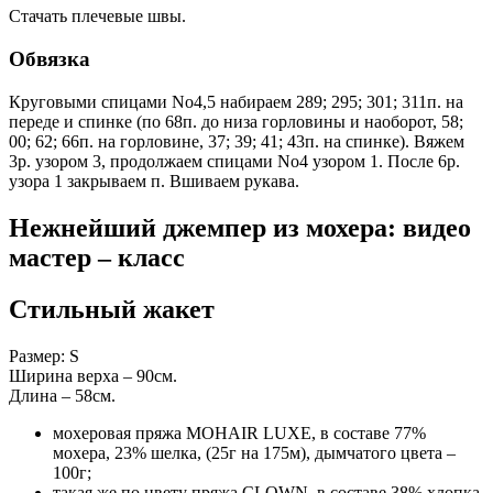
Стачать плечевые швы.
Обвязка
Круговыми спицами No4,5 набираем 289; 295; 301; 311п. на
переде и спинке (по 68п. до низа горловины и наоборот, 58;
00; 62; 66п. на горловине, 37; 39; 41; 43п. на спинке). Вяжем
3р. узором 3, продолжаем спицами No4 узором 1. После 6р.
узора 1 закрываем п. Вшиваем рукава.
Нежнейший джемпер из мохера: видео
мастер – класс
Стильный жакет
Размер: S
Ширина верха – 90см.
Длина – 58см.
мохеровая пряжа MOHAIR LUXE, в составе 77%
мохера, 23% шелка, (25г на 175м), дымчатого цвета –
100г;
такая же по цвету пряжа CLOWN, в составе 38% хлопка,