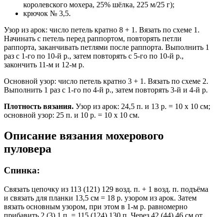
королевского мохера, 25% шёлка, 225 м/25 г);
крючок № 3,5.
Узор из арок: число петель кратно 8 + 1. Вязать по схеме 1.
Начинать с петель перед раппортом, повторять петли
раппорта, заканчивать петлями после раппорта. Выполнить 1
раз с 1-го по 10-й р., затем повторять с 5-го по 10-й р.,
закончить 11-м и 12-м р.
Основной узор: число петель кратно 3 + 1. Вязать по схеме 2.
Выполнить 1 раз с 1-го по 4-й р., затем повторять 3-й и 4-й р.
Плотность вязания.
Узор из арок: 24,5 п. и 13 р. = 10 х 10 см;
основной узор: 25 п. и 10 р. = 10 х 10 см.
Описание вязания мохерового
пуловера
Спинка:
Связать цепочку из 113 (121) 129 возд. п. + 1 возд. п. подъёма
и связать для планки 13,5 см = 18 р. узором из арок. Затем
вязать основным узором, при этом в 1-м р. равномерно
прибавить 2 (3) 1 п. = 115 (124) 130 п. Через 42 (44) 46 см от