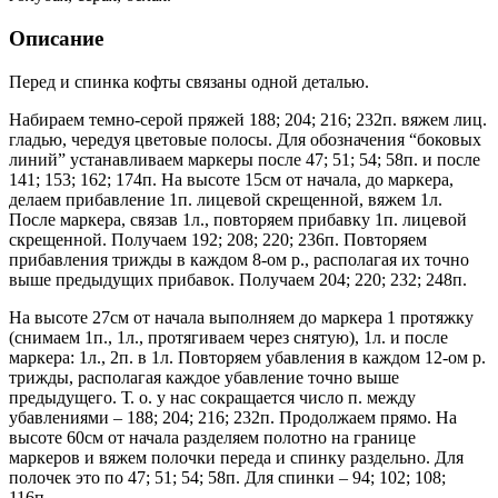
Описание
Перед и спинка кофты связаны одной деталью.
Набираем темно-серой пряжей 188; 204; 216; 232п. вяжем лиц.
гладью, чередуя цветовые полосы. Для обозначения “боковых
линий” устанавливаем маркеры после 47; 51; 54; 58п. и после
141; 153; 162; 174п. На высоте 15см от начала, до маркера,
делаем прибавление 1п. лицевой скрещенной, вяжем 1л.
После маркера, связав 1л., повторяем прибавку 1п. лицевой
скрещенной. Получаем 192; 208; 220; 236п. Повторяем
прибавления трижды в каждом 8-ом р., располагая их точно
выше предыдущих прибавок. Получаем 204; 220; 232; 248п.
На высоте 27см от начала выполняем до маркера 1 протяжку
(снимаем 1п., 1л., протягиваем через снятую), 1л. и после
маркера: 1л., 2п. в 1л. Повторяем убавления в каждом 12-ом р.
трижды, располагая каждое убавление точно выше
предыдущего. Т. о. у нас сокращается число п. между
убавлениями – 188; 204; 216; 232п. Продолжаем прямо. На
высоте 60см от начала разделяем полотно на границе
маркеров и вяжем полочки переда и спинку раздельно. Для
полочек это по 47; 51; 54; 58п. Для спинки – 94; 102; 108;
116п.