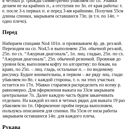
в четных р. трижды симметрично убавляем по 1п. Убавки
делаем не на крайних п., а отступив по 3п. от края работы: т.
е. после 3-х первых п. и перед 3-мя крайними. Получив 55см
длины спинки, закрываем оставшиеся 73п. (в т.ч. по 14п. =
одно плечо).
Перед
Набираем спицами No4 101п. и провязываем 4р. дв. рез-кой.
Переходим на сп. No4,5 и выполняем: 25п. обычной рез-кой,
25п. по сх. “Ажурная диагональ”, 1п. лиц. гладью, 25п. по сх.
“Ажурная диагональ”, 25п. обычной резинкой. Провязав до
уровня 6см, выполняем кофту по алгоритму: по бокам, на
краях, по 25п. – лиц. гладь, остальные п. – по видимому
рисунку. Будьте внимательны, в первом – же ряду лиц. глади
убавляем по 8п. с каждой стороны, т. о. на этих участках
остается по 17п. Убавки стараемся распределить по всему р.
равномерно. Для оформления выката на 33см закрываем
центральные 7п. Далее каждую часть будем заканчивать
отдельно. На каждой из них в четных рядах для выката 19 раз
убавляем по 1п. Оформление пройм переда выполняем,
пользуясь описанием для спинки. На 55см от низа работы
закрываем оставшиеся 14п. для каждого плеча.
Рукава