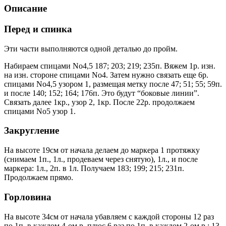
Описание
Перед и спинка
Эти части выполняются одной деталью до пройм.
Набираем спицами No4,5 187; 203; 219; 235п. Вяжем 1р. изн.
на изн. стороне спицами No4. Затем нужно связать еще 6р.
спицами No4,5 узором 1, размещая метку после 47; 51; 55; 59п.
и после 140; 152; 164; 176п. Это будут “боковые линии”.
Связать далее 1кр., узор 2, 1кр. После 22р. продолжаем
спицами No5 узор 1.
Закругление
На высоте 19см от начала делаем до маркера 1 протяжку
(снимаем 1п., 1л., продеваем через снятую), 1л., и после
маркера: 1л., 2п. в 1л. Получаем 183; 199; 215; 231п.
Продолжаем прямо.
Горловина
На высоте 34см от начала убавляем с каждой стороны 12 раз
по 1п. в каждом 4-ом р. плюс 6 раз по 1п. в каждом 2-ом р.; 13