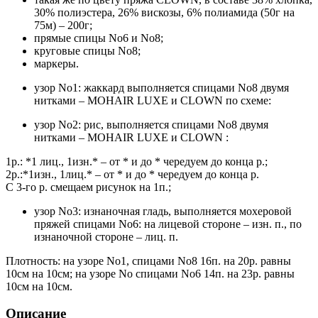
30% полиэстера, 26% вискозы, 6% полиамида (50г на
75м) – 200г;
прямые спицы No6 и No8;
круговые спицы No8;
маркеры.
узор No1: жаккард выполняется спицами No8 двумя
нитками – MOHAIR LUXE и CLOWN по схеме:
узор No2: рис, выполняется спицами No8 двумя
нитками – MOHAIR LUXE и CLOWN :
1р.: *1 лиц., 1изн.* – от * и до * чередуем до конца р.;
2р.:*1изн., 1лиц.* – от * и до * чередуем до конца р.
С 3-го р. смещаем рисунок на 1п.;
узор No3: изнаночная гладь, выполняется мохеровой
пряжей спицами No6: на лицевой стороне – изн. п., по
изнаночной стороне – лиц. п.
Плотность: на узоре No1, спицами No8 16п. на 20р. равны
10см на 10см; на узоре No спицами No6 14п. на 23р. равны
10см на 10см.
Описание