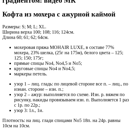
градиентом: видео МК
Кофта из мохера с ажурной каймой
Размеры: S; M; L; XL.
Ширина верха 100; 108; 116; 124см.
Длина 60; 61; 62; 64см.
мохеровая пряжа MOHAIR LUXE, в составе 77%
мохера, 23% шелка, (25г на 175м), белого цвета – 125;
125; 150; 175г;
прямые спицы No4, No4,5 и No5;
круговые спицы No4 и No4,5;
маркеры петель.
узор 1 – лиц. гладь: по лицевой стороне все п. – лиц., по
изнан. стороне – изн. п.;
узор 2 – ажур: выполняется по схеме. Изн. р. вяжем по
рисунку, накиды провязываем изн. п. Выполняется 1 раз
с 1р. по 22р.;
узор 3: 1л., 1и.
Плотность: на лиц. глади спицами No5 18п. на 24р. равны
10см на 10см.