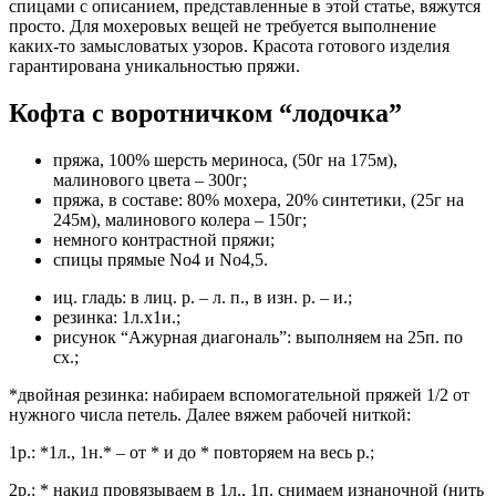
спицами с описанием, представленные в этой статье, вяжутся
просто. Для мохеровых вещей не требуется выполнение
каких-то замысловатых узоров. Красота готового изделия
гарантирована уникальностью пряжи.
Кофта с воротничком “лодочка”
пряжа, 100% шерсть мериноса, (50г на 175м),
малинового цвета – 300г;
пряжа, в составе: 80% мохера, 20% синтетики, (25г на
245м), малинового колера – 150г;
немного контрастной пряжи;
спицы прямые No4 и No4,5.
иц. гладь: в лиц. р. – л. п., в изн. р. – и.;
резинка: 1л.х1и.;
рисунок “Ажурная диагональ”: выполняем на 25п. по
сх.;
*двойная резинка: набираем вспомогательной пряжей 1/2 от
нужного числа петель. Далее вяжем рабочей ниткой:
1р.: *1л., 1н.* – от * и до * повторяем на весь р.;
2р.: * накид провязываем в 1л., 1п. снимаем изнаночной (нить