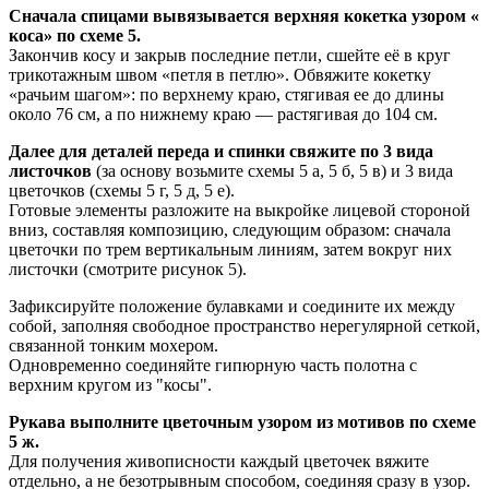
Сначала спицами вывязывается верхняя кокетка узором «
коса» по схеме 5.
Закончив косу и закрыв последние петли, сшейте её в круг
трикотажным швом «петля в петлю». Обвяжите кокетку
«рачьим шагом»: по верхнему краю, стягивая ее до длины
около 76 см, а по нижнему краю — растягивая до 104 см.
Далее для деталей переда и спинки свяжите по 3 вида
листочков
(за основу возьмите схемы 5 а, 5 б, 5 в) и 3 вида
цветочков (схемы 5 г, 5 д, 5 е).
Готовые элементы разложите на выкройке лицевой стороной
вниз, составляя композицию, следующим образом: сначала
цветочки по трем вертикальным линиям, затем вокруг них
листочки (смотрите рисунок 5).
Зафиксируйте положение булавками и соедините их между
собой, заполняя свободное пространство нерегулярной сеткой,
связанной тонким мохером.
Одновременно соединяйте гипюрную часть полотна с
верхним кругом из "косы".
Рукава выполните цветочным узором из мотивов по схеме
5 ж.
Для получения живописности каждый цветочек вяжите
отдельно, а не безотрывным способом, соединяя сразу в узор.