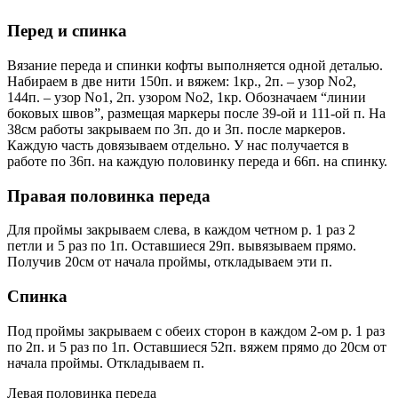
Перед и спинка
Вязание переда и спинки кофты выполняется одной деталью.
Набираем в две нити 150п. и вяжем: 1кр., 2п. – узор No2,
144п. – узор No1, 2п. узором No2, 1кр. Обозначаем “линии
боковых швов”, размещая маркеры после 39-ой и 111-ой п. На
38см работы закрываем по 3п. до и 3п. после маркеров.
Каждую часть довязываем отдельно. У нас получается в
работе по 36п. на каждую половинку переда и 66п. на спинку.
Правая половинка переда
Для проймы закрываем слева, в каждом четном р. 1 раз 2
петли и 5 раз по 1п. Оставшиеся 29п. вывязываем прямо.
Получив 20см от начала проймы, откладываем эти п.
Спинка
Под проймы закрываем с обеих сторон в каждом 2-ом р. 1 раз
по 2п. и 5 раз по 1п. Оставшиеся 52п. вяжем прямо до 20см от
начала проймы. Откладываем п.
Левая половинка переда