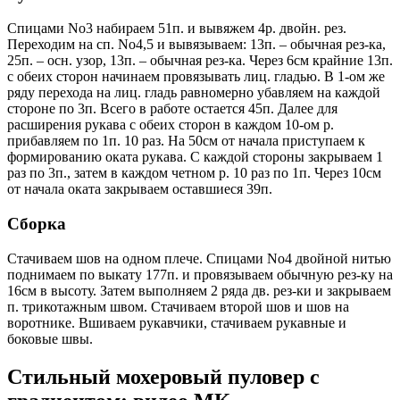
Спицами No3 набираем 51п. и вывяжем 4р. двойн. рез.
Переходим на сп. No4,5 и вывязываем: 13п. – обычная рез-ка,
25п. – осн. узор, 13п. – обычная рез-ка. Через 6см крайние 13п.
с обеих сторон начинаем провязывать лиц. гладью. В 1-ом же
ряду перехода на лиц. гладь равномерно убавляем на каждой
стороне по 3п. Всего в работе остается 45п. Далее для
расширения рукава с обеих сторон в каждом 10-ом р.
прибавляем по 1п. 10 раз. На 50см от начала приступаем к
формированию оката рукава. С каждой стороны закрываем 1
раз по 3п., затем в каждом четном р. 10 раз по 1п. Через 10см
от начала оката закрываем оставшиеся 39п.
Сборка
Стачиваем шов на одном плече. Спицами No4 двойной нитью
поднимаем по выкату 177п. и провязываем обычную рез-ку на
16см в высоту. Затем выполняем 2 ряда дв. рез-ки и закрываем
п. трикотажным швом. Стачиваем второй шов и шов на
воротнике. Вшиваем рукавчики, стачиваем рукавные и
боковые швы.
Стильный мохеровый пуловер с