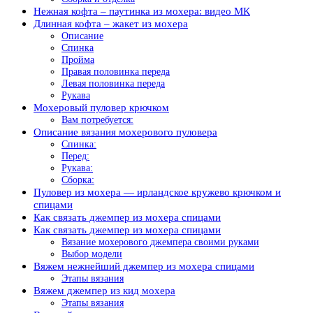
Нежная кофта – паутинка из мохера: видео МК
Длинная кофта – жакет из мохера
Описание
Cпинка
Пройма
Правая половинка переда
Левая половинка переда
Рукава
Мохеровый пуловер крючком
Вам потребуется:
Описание вязания мохерового пуловера
Спинка:
Перед:
Рукава:
Сборка:
Пуловер из мохера — ирландское кружево крючком и
спицами
Как связать джемпер из мохера спицами
Как связать джемпер из мохера спицами
Вязание мохерового джемпера своими руками
Выбор модели
Вяжем нежнейший джемпер из мохера спицами
Этапы вязания
Вяжем джемпер из кид мохера
Этапы вязания