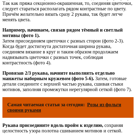
Так как пряжа секционно-окрашенная, то, соединяя цветочки,
следует стараться располагать рядом контрастные по цвету.
Причём желательно вязать сразу 2 рукава, так будет легче
менять цвета.
Например, начинаем, связав рядом тёмный и светлый
мотивы (фото 1).
Затем присоединяем цветочки с разных сторон (фото 2-3).
Когда будет достигнута достаточная ширина рукава,
соединяем вязание в круг и таким образом продолжаем
надвязывать цветочки с разных точек, соблюдая
контрастность (фото 4).
Провязав 2/3 рукава, начните выполнять отдельно
манжеты наборным кружевом (фото 5-6).
Затем, готовые
детали соедините с верхней частью рукава, сшивая стыки
мотивов, заполняя промежутки нерегулярной сеткой (фото 7).
Самая читаемая статья за сегодня:
Розы из фольги
своими руками
Рукава присоедините вдоль пройм к изделию,
сохраняя
целостность узора полотна сшиванием мотивов и сеткой.