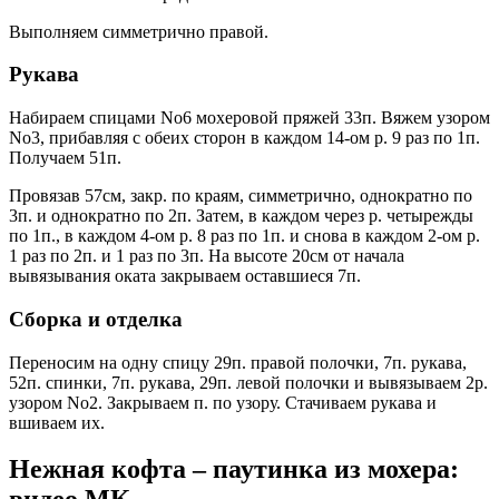
Выполняем симметрично правой.
Рукава
Набираем спицами No6 мохеровой пряжей 33п. Вяжем узором
No3, прибавляя с обеих сторон в каждом 14-ом р. 9 раз по 1п.
Получаем 51п.
Провязав 57см, закр. по краям, симметрично, однократно по
3п. и однократно по 2п. Затем, в каждом через р. четырежды
по 1п., в каждом 4-ом р. 8 раз по 1п. и снова в каждом 2-ом р.
1 раз по 2п. и 1 раз по 3п. На высоте 20см от начала
вывязывания оката закрываем оставшиеся 7п.
Сборка и отделка
Переносим на одну спицу 29п. правой полочки, 7п. рукава,
52п. спинки, 7п. рукава, 29п. левой полочки и вывязываем 2р.
узором No2. Закрываем п. по узору. Стачиваем рукава и
вшиваем их.
Нежная кофта – паутинка из мохера: