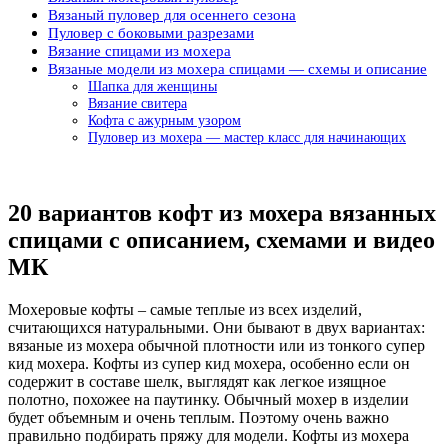
Вязаный пуловер для осеннего сезона
Пуловер с боковыми разрезами
Вязание спицами из мохера
Вязаные модели из мохера спицами — схемы и описание
Шапка для женщины
Вязание свитера
Кофта с ажурным узором
Пуловер из мохера — мастер класс для начинающих
20 вариантов кофт из мохера вязанных
спицами с описанием, схемами и видео
МК
Мохеровые кофты – самые теплые из всех изделий,
считающихся натуральными. Они бывают в двух вариантах:
вязаные из мохера обычной плотности или из тонкого супер
кид мохера. Кофты из супер кид мохера, особенно если он
содержит в составе шелк, выглядят как легкое изящное
полотно, похожее на паутинку. Обычный мохер в изделии
будет объемным и очень теплым. Поэтому очень важно
правильно подбирать пряжу для модели. Кофты из мохера