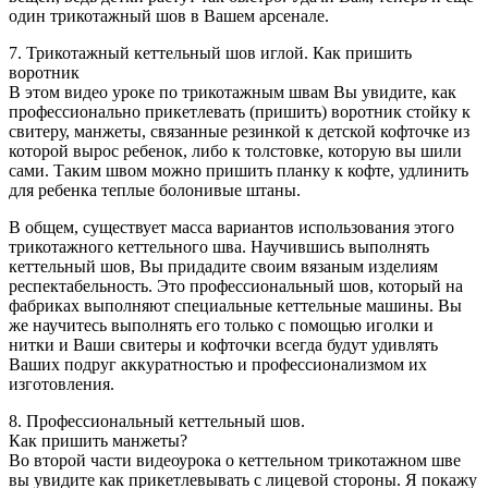
один трикотажный шов в Вашем арсенале.
7. Трикотажный кеттельный шов иглой. Как пришить
воротник
В этом видео уроке по трикотажным швам Вы увидите, как
профессионально прикетлевать (пришить) воротник стойку к
свитеру, манжеты, связанные резинкой к детской кофточке из
которой вырос ребенок, либо к толстовке, которую вы шили
сами. Таким швом можно пришить планку к кофте, удлинить
для ребенка теплые болонивые штаны.
В общем, существует масса вариантов использования этого
трикотажного кеттельного шва. Научившись выполнять
кеттельный шов, Вы придадите своим вязаным изделиям
респектабельность. Это профессиональный шов, который на
фабриках выполняют специальные кеттельные машины. Вы
же научитесь выполнять его только с помощью иголки и
нитки и Ваши свитеры и кофточки всегда будут удивлять
Ваших подруг аккуратностью и профессионализмом их
изготовления.
8. Профессиональный кеттельный шов.
Как пришить манжеты?
Во второй части видеоурока о кеттельном трикотажном шве
вы увидите как прикетлевывать с лицевой стороны. Я покажу