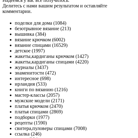
Надеемся у вас все получилось.
Делитесь с нами вашим результатом и оставляйте
комментарии.
поделки для дома (1084)
безотрывное вязание (213)
вышивка (384)
вязание крючком (6002)
вязание спицами (16529)
детское (1997)
жакеты,кардиганы крючком (1427)
жакеты,кардиганы спицами (4220)
журналы (3437)
знаменитости (472)
интересное (698)
ирландия (533)
книги по вязанию (1216)
мастер-классы (2057)
мужские модели (2171)
платья крючком (2470)
платья спицами (2869)
подборки (1977)
рецепты (1590)
свитера,пуловеры спицами (7008)
ссылка (246)