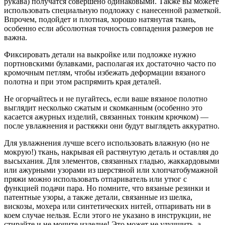
рукава) получатся совершено одинаковыми. Также вы можете
использовать специальную подложку с нанесенной разметкой.
Впрочем, подойдет и плотная, хорошо натянутая ткань,
особенно если абсолютная точность совпадения размеров не
важна.
Фиксировать детали на выкройке или подложке нужно
портновскими булавками, располагая их достаточно часто по
кромочным петлям, чтобы избежать деформации вязаного
полотна и при этом распрямить края деталей.
Не огорчайтесь и не пугайтесь, если ваше вязаное полотно
выглядит несколько сжатым и скомканным (особенно это
касается ажурных изделий, связанных тонким крючком) —
после увлажнения и растяжки они будут выглядеть аккуратно.
Для увлажнения лучше всего использовать влажную (но не
мокрую!) ткань, накрывая ей растянутую деталь и оставляя до
высыхания. Для элементов, связанных гладью, жаккардовыми
или ажурными узорами из шерстяной или хлопчатобумажной
пряжи можно использовать отпариватель или утюг с
функцией подачи пара. Но помните, что вязаные резинки и
патентные узоры, а также детали, связанные из шелка,
вискозы, мохера или синтетических нитей, отпаривать ни в
коем случае нельзя. Если этого не указано в инструкции, не
стирайте и не мочите изделие! Это может не улучшить, а