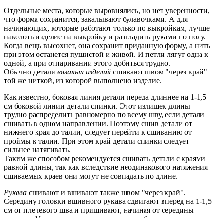
Отдельные места, которые выровнялись, но нет уверенности,
что форма сохранится, закалывают булавочками. А для
начинающих, которые работают только по выкройкам, лучше
наколоть изделие на выкройку и разгладить руками по полу.
Когда вещь высохнет, она сохранит приданную форму, а нить
при этом останется пушистой и живой. И петли лягут одна к
одной, а при отпаривании этого добиться трудно.
Обычно детали
вязаных изделий
сшивают швом "через край"
той же ниткой, из которой выполнено изделие.
Как известно, боковая линия детали переда длиннее на 1-1,5
см боковой линии детали спинки. Этот излишек длины
трудно распределить равномерно по всему шву, если детали
сшивать в одном направлении. Поэтому сшив детали от
нижнего края до талии, следует перейти к сшиванию от
проймы к талии. При этом край детали спинки следует
сильнее натягивать.
Таким же способом рекомендуется сшивать детали с краями
равной длины, так как вследствие неодинакового натяжения
сшиваемых краев они могут не совпадать по длине.
Рукава
сшивают и вшивают также швом "через край".
Середину головки вшивного рукава сдвигают вперед на 1-1,5
см от плечевого шва и пришивают, начиная от середины