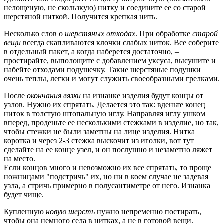
нелощеную, не скользкую) нитку и соедините ее со старой
шерстяной ниткой. Получится крепкая нить.
Несколько слов о
шерстяных отходах
. При обработке
старой
вещи
всегда скапливаются клочки слабых ниток. Все соберите
в отдельный пакет, а когда наберется достаточно, –
простирайте, выполощите с добавлением уксуса, высушите и
набейте отходами подушечку. Такие шерстяные подушки
очень теплы, легки и могут служить своеобразными грелками.
После
окончания вязки
на изнанке изделия будут концы от
узлов. Нужно их спрятать. Делается это так: вденьте конец
ниток в толстую штопальную иглу. Направляя иглу ушком
вперед, проденьте ее несколькими стежками в изделие, но так,
чтобы стежки не были заметны на лице изделия. Нитка
коротка и через 2-3 стежка выскочит из иголки, вот тут
сделайте на ее конце узел, и он послушно и незаметно ляжет
на место.
Если концов много и невозможно их все спрятать, то проще
ножницами "подстричь" их, но ни в коем случае не задевая
узла, а стричь примерно в полусантиметре от него. Изнанка
будет чище.
Купленную
новую шерсть
нужно непременно постирать,
чтобы она немного села в нитках, а не в готовой вещи.