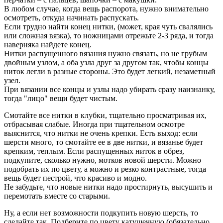
В любом случае, когда вещь распорота, нужно внимательно
осмотреть, откуда начинать распускать.
Если трудно найти конец нитки, (может, края чуть свалялись
или сложная вязка), то ножницами отрежьте 2-3 ряда, и тогда
наверняка найдете конец.
Нитки распущенного вязания нужно связать, но не грубым
двойным узлом, а оба узла друг за другом так, чтобы концы
ниток легли в разные стороны. Это будет легкий, незаметный
узел.
При вязании все концы и узлы надо убирать сразу наизнанку,
тогда "лицо" вещи будет чистым.
Смотайте все нитки в клубки, тщательно просматривая их,
отбрасывая слабые. Иногда при тщательном осмотре
выяснится, что нитки не очень крепки. Есть выход: если
шерсти много, то смотайте ее в две нитки, и вязанье будет
крепким, теплым. Если распущенных ниток в обрез,
подкупите, сколько нужно, мотков новой шерсти. Можно
подобрать их по цвету, а можно и резко контрастные, тогда
вещь будет пестрой, что красиво и модно.
Не забудьте, что новые нитки надо простирнуть, высушить и
перемотать вместе со старыми.
Ну, а если нет возможности подкупить новую шерсть, то
сделайте так. Подберите по цвету катушечную (обязательно