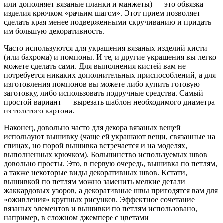
или дополняет вязаные планки и манжеты) — это обвязка
изделия крючком «рачьим шагом». Этот прием позволяет
сделать края менее подверженными скручиванию и придать
им большую декоративность.
Часто используются для украшения вязаных изделий кисти
(или бахрома) и помпоны. И те, и другие украшения вы легко
можете сделать сами. Для выполнения кистей вам не
потребуется никаких дополнительных приспособлений, а для
изготовления помпонов вы можете либо купить готовую
заготовку, либо использовать подручные средства. Самый
простой вариант — вырезать шаблон необходимого диаметра
из толстого картона.
Наконец, довольно часто для декора вязаных вещей
используют вышивку (чаще ей украшают вещи, связанные на
спицах, но порой вышивка встречается и на моделях,
выполненных крючком). Большинство используемых швов
довольно просты. Это, в первую очередь, вышивка по петлям,
а также некоторые виды декоративных швов. Кстати,
вышивкой по петлям можно заменить мелкие детали
жаккардовых узоров, а декоративные швы пригодятся вам для
«оживления» крупных рисунков. Эффектное сочетание
вязаных элементов и вышивки по петлям использовано,
например, в сложном джемпере с цветами