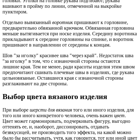
головки. Уголки на головке рукава подгибают; рукава
вшивают в пройму по линии, отмеченной на выкройке
пунктиром.
Отдельно вывязанный
воротник
пришивают к горловине,
предварительно обвязанной крючком. Обвязанная горловина
меньше вытягивается при носке изделия. Середину воротника
прикладывают к середине горловины на спинке, и воротник
пришивают в направлении от середины к концам.
Шов "за иголку" красивее шва "через край". Недостаток шва
"за иголку" в том, что с изнаночной стороны остаются
лишние края. Тем не менее, ради красоты изделия этим швом
предпочитают сшивать плечевые швы в изделиях, где рукава
цельновязаные. Оставшиеся края с изнаночной стороны
разглаживают на две стороны.
Выбор цвета вязаного изделия
При выборе
шерсти для вязания
того или иного изделия, для
того или иного конкретного человека, очень важен
цвет
.
Цвет может гармонировать, подчеркивать фигуру, выгодно
оттенять ее, и, наоборот, диссонировать, отдавать
безвкусицей, не производить того эффекта, на какой можно
было бы рассчитывать, учтя, как говорится, тот или иной цвет