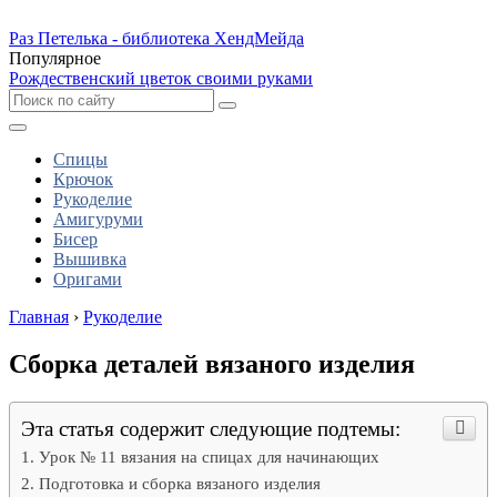
Раз Петелька - библиотека ХендМейда
Популярное
Рождественский цветок своими руками
Спицы
Крючок
Рукоделие
Амигуруми
Бисер
Вышивка
Оригами
Главная
›
Рукоделие
Сборка деталей вязаного изделия
Эта статья содержит следующие подтемы:
Урок № 11 вязания на спицах для начинающих
Подготовка и сборка вязаного изделия