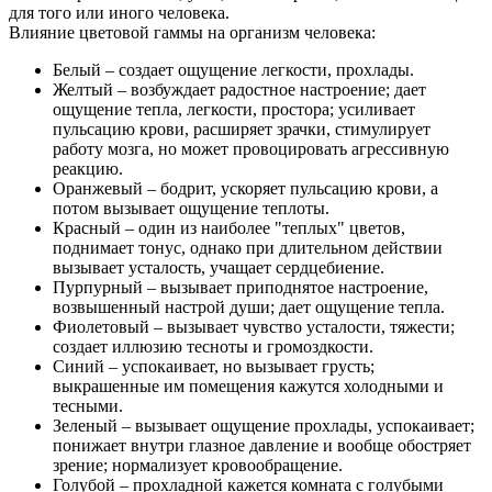
для того или иного человека.
Влияние цветовой гаммы на организм человека:
Белый – создает ощущение легкости, прохлады.
Желтый – возбуждает радостное настроение; дает
ощущение тепла, легкости, простора; усиливает
пульсацию крови, расширяет зрачки, стимулирует
работу мозга, но может провоцировать агрессивную
реакцию.
Оранжевый – бодрит, ускоряет пульсацию крови, а
потом вызывает ощущение теплоты.
Красный – один из наиболее "теплых" цветов,
поднимает тонус, однако при длительном действии
вызывает усталость, учащает сердцебиение.
Пурпурный – вызывает приподнятое настроение,
возвышенный настрой души; дает ощущение тепла.
Фиолетовый – вызывает чувство усталости, тяжести;
создает иллюзию тесноты и громоздкости.
Синий – успокаивает, но вызывает грусть;
выкрашенные им помещения кажутся холодными и
тесными.
Зеленый – вызывает ощущение прохлады, успокаивает;
понижает внутри глазное давление и вообще обостряет
зрение; нормализует кровообращение.
Голубой – прохладной кажется комната с голубыми