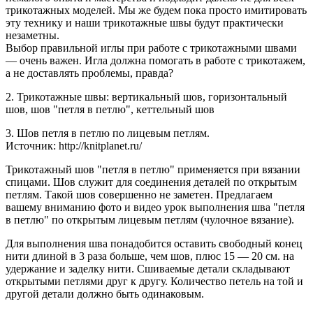
трикотажных моделей. Мы же будем пока просто имитировать
эту технику и наши трикотажные швы будут практически
незаметны.
Выбор правильной иглы при работе с трикотажными швами
— очень важен. Игла должна помогать в работе с трикотажем,
а не доставлять проблемы, правда?
2. Трикотажные швы: вертикальный шов, горизонтальный
шов, шов "петля в петлю", кеттельный шов
3. Шов петля в петлю по лицевым петлям.
Источник: http://knitplanet.ru/
Трикотажный шов "петля в петлю" применяется при вязании
спицами. Шов служит для соединения деталей по открытым
петлям. Такой шов совершенно не заметен. Предлагаем
вашему вниманию фото и видео урок выполнения шва "петля
в петлю" по открытым лицевым петлям (чулочное вязание).
Для выполнения шва понадобится оставить свободный конец
нити длиной в 3 раза больше, чем шов, плюс 15 — 20 см. на
удержание и заделку нити. Сшиваемые детали складывают
открытыми петлями друг к другу. Количество петель на той и
другой детали должно быть одинаковым.