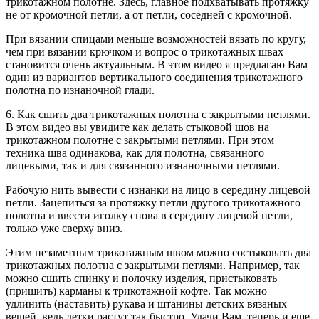
трикотажном полотне. Здесь, главное подхватывать протяжку
не от кромочной петли, а от петли, соседней с кромочной.
При вязании спицами меньше возможностей вязать по кругу,
чем при вязании крючком и вопрос о трикотажных швах
становится очень актуальным. В этом видео я предлагаю Вам
один из вариантов вертикального соединения трикотажного
полотна по изнаночной глади.
6. Как сшить два трикотажных полотна с закрытыми петлями.
В этом видео вы увидите как делать стыковой шов на
трикотажном полотне с закрытыми петлями. При этом
техника шва одинакова, как для полотна, связанного
лицевыми, так и для связанного изнаночными петлями.
Рабочую нить вывести с изнанки на лицо в середину лицевой
петли. Зацепиться за протяжку петли другого трикотажного
полотна и ввести иголку снова в середину лицевой петли,
только уже сверху вниз.
Этим незаметным трикотажным швом можно состыковать два
трикотажных полотна с закрытыми петлями. Например, так
можно сшить спинку и полочку изделия, пристыковать
(пришить) карманы к трикотажной кофте. Так можно
удлинить (наставить) рукава и штанины детских вязаных
вещей, ведь детки растут так быстро. Удачи Вам, теперь и еще