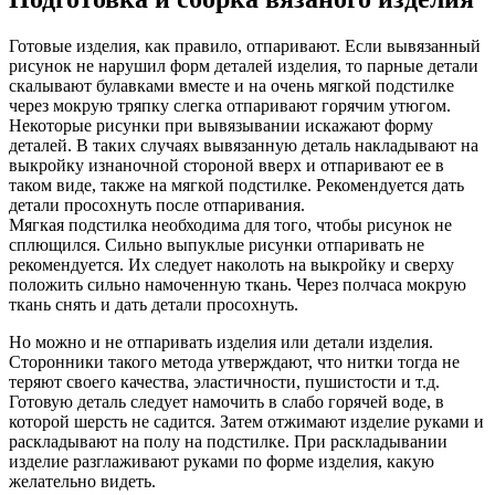
Готовые изделия, как правило, отпаривают. Если вывязанный
рисунок не нарушил форм деталей изделия, то парные детали
скалывают булавками вместе и на очень мягкой подстилке
через мокрую тряпку слегка отпаривают горячим утюгом.
Некоторые рисунки при вывязывании искажают форму
деталей. В таких случаях вывязанную деталь накладывают на
выкройку изнаночной стороной вверх и отпаривают ее в
таком виде, также на мягкой подстилке. Рекомендуется дать
детали просохнуть после отпаривания.
Мягкая подстилка необходима для того, чтобы рисунок не
сплющился. Сильно выпуклые рисунки отпаривать не
рекомендуется. Их следует наколоть на выкройку и сверху
положить сильно намоченную ткань. Через полчаса мокрую
ткань снять и дать детали просохнуть.
Но можно и не отпаривать изделия или детали изделия.
Сторонники такого метода утверждают, что нитки тогда не
теряют своего качества, эластичности, пушистости и т.д.
Готовую деталь следует намочить в слабо горячей воде, в
которой шерсть не садится. Затем отжимают изделие руками и
раскладывают на полу на подстилке. При раскладывании
изделие разглаживают руками по форме изделия, какую
желательно видеть.