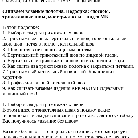
Суббота, 14 Января 2020 г. 18:19 + в цитатник
Сшиваем вязаные полотна. Подборка: способы,
трикотажные швы, мастер-классы + видео МК
В этой подборке:
1. Выбор иглы для трикотажных швов.
2. Трикотажные швы: вертикальный шов, горизонтальный
шов, шов "петля в петлю", кеттельный шов
3. Шов петля в петлю по лицевым петлям.
4. Вертикальный трикотажный шов по лицевой глади.
5. Вертикальный трикотажный шов по изнаночной глади.
6. Как сшить два трикотажных полотна с закрытыми петлями.
7. Трикотажный кеттельный шов иглой. Как пришить
воротник
8. Профессиональный кеттельный шов.
9. Как сшивать вязаные изделия КРЮЧКОМ! Идеальный
машинный шов!
1. Выбор иглы для трикотажных швов.
В этом видео о трикотажных швах я покажу, какие
использовать иглы для сшивания трикотажа для того, чтобы у
Вас получилось «вязание без швов».
Вязание без швов — специальная техника, которая требует
немалого опыта и мастерства и подходит далеко не для всех