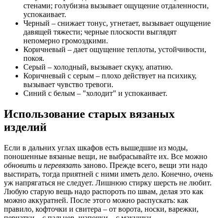
стенами; голубизна вызывает ощущение отдаленности,
успокаивает.
Черный – снижает тонус, угнетает, вызывает ощущение
давящей тяжести; черные плоскости выглядят
непомерно громоздкими.
Коричневый – дает ощущение теплоты, устойчивости,
покоя.
Серый – холодный, вызывает скуку, апатию.
Коричневый с серым – плохо действует на психику,
вызывает чувство тревоги.
Синий с белым – "холодит" и успокаивает.
Использование старых вязаных
изделий
Если в дальних углах шкафов есть вышедшие из моды,
поношенные вязаные вещи, не выбрасывайте их. Все можно
обновить и перевязать
заново. Прежде всего, вещи эти надо
выстирать, тогда приятней с ними иметь дело. Конечно, очень
уж напрягаться не следует. Лишнюю стирку шерсть не любит.
Любую старую вещь надо распороть по швам, делая это как
можно аккуратней. После этого можно распускать: как
правило, кофточки и свитера – от ворота, носки, варежки,
перчатки – с пальцев, шапочки – с макушки.