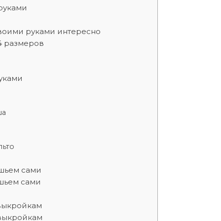
руками
своими руками интересно
4 размеров
уками
ша
льто
 шьем сами
 шьем сами
выкройкам
 выкройкам