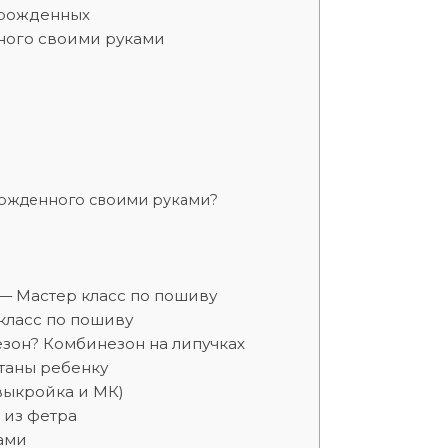
орожденных
ного своими руками
рожденного своими руками?
— Мастер класс по пошиву
класс по пошиву
зон? Комбинезон на липучках
таны ребенку
выкройка и МК)
 из фетра
ами