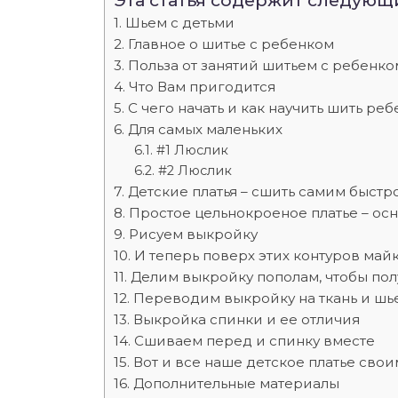
Эта статья содержит следующ
Шьем с детьми
Главное о шитье с ребенком
Польза от занятий шитьем с ребенко
Что Вам пригодится
С чего начать и как научить шить реб
Для самых маленьких
#1 Люслик
#2 Люслик
Детские платья – сшить самим быстро 
Простое цельнокроеное платье – осн
Рисуем выкройку
И теперь поверх этих контуров май
Делим выкройку пополам, чтобы пол
Переводим выкройку на ткань и шь
Выкройка спинки и ее отличия
Сшиваем перед и спинку вместе
Вот и все наше детское платье свои
Дополнительные материалы