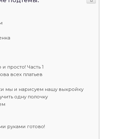
ие подтемы:
м
енка
и просто! Часть 1
ова всех платьев
ки мы и нарисуем нашу выкройку
учить одну полочку
ем
ми руками готово!