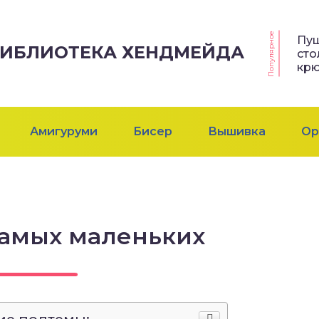
Популярное
Пу
 БИБЛИОТЕКА ХЕНДМЕЙДА
сто
кр
Амигуруми
Бисер
Вышивка
Ор
самых маленьких