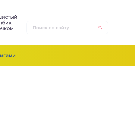
шистый
лбик
ючком
игами