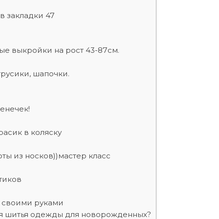
в закладки 47
е выкройки на рост 43-87см.
трусики, шапочки.
тенечек!
расик в коляску
оты из носков))мастер класс
ртиков
 своими руками
ля шитья одежды для новорожденных?