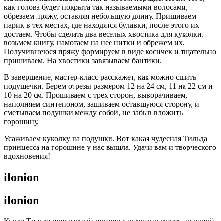
как голова будет покрыта так называемыми волосами,
обрезаем пряжу, оставляя небольшую длину. Пришиваем
парик в тех местах, где находятся булавки, после этого их
достаем. Чтобы сделать два веселых хвостика для куколки,
возьмем книгу, намотаем на нее нитки и обрежем их.
Получившеюся пряжу формируем в виде косичек и тщательно
пришиваем. На хвостики завязываем бантики.
В завершение, мастер-класс расскажет, как можно сшить
подушечки. Берем отрезы размером 12 на 24 см, 11 на 22 см и
10 на 20 см. Прошиваем с трех сторон, выворачиваем,
наполняем синтепоном, зашиваем оставшуюся сторону, и
сметываем подушки между собой, не забыв вложить
горошину.
Усаживаем куколку на подушки. Вот какая чудесная Тильда
принцесса на горошине у нас вышла. Удачи вам и творческого
вдохновения!
ilonion
ilonion
Кукла Тильда прекрасный пример как можно сшить по одной