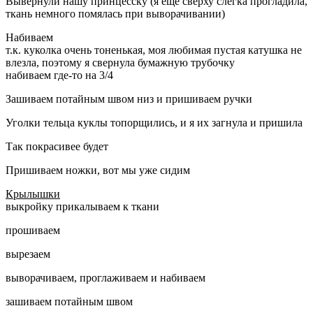
Вывернули нашу принцесску (я еще сверху слегка прогладила,
ткань немного помялась при выворачивании)
Набиваем
т.к. куколка очень тоненькая, моя любимая пустая катушка не
влезла, поэтому я свернула бумажную трубочку
набиваем где-то на 3/4
Зашиваем потайным швом низ и пришиваем ручки
Уголки тельца куклы топорщились, и я их загнула и пришила
Так покрасивее будет
Пришиваем ножки, вот мы уже сидим
Крылышки
выкройку прикалываем к ткани
прошиваем
вырезаем
выворачиваем, проглаживаем и набиваем
зашиваем потайным швом