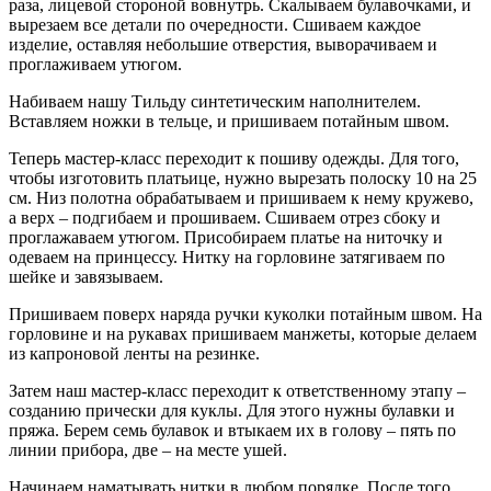
раза, лицевой стороной вовнутрь. Скалываем булавочками, и
вырезаем все детали по очередности. Сшиваем каждое
изделие, оставляя небольшие отверстия, выворачиваем и
проглаживаем утюгом.
Набиваем нашу Тильду синтетическим наполнителем.
Вставляем ножки в тельце, и пришиваем потайным швом.
Теперь мастер-класс переходит к пошиву одежды. Для того,
чтобы изготовить платьице, нужно вырезать полоску 10 на 25
см. Низ полотна обрабатываем и пришиваем к нему кружево,
а верх – подгибаем и прошиваем. Сшиваем отрез сбоку и
проглажаваем утюгом. Присобираем платье на ниточку и
одеваем на принцессу. Нитку на горловине затягиваем по
шейке и завязываем.
Пришиваем поверх наряда ручки куколки потайным швом. На
горловине и на рукавах пришиваем манжеты, которые делаем
из капроновой ленты на резинке.
Затем наш мастер-класс переходит к ответственному этапу –
созданию прически для куклы. Для этого нужны булавки и
пряжа. Берем семь булавок и втыкаем их в голову – пять по
линии прибора, две – на месте ушей.
Начинаем наматывать нитки в любом порядке. После того,