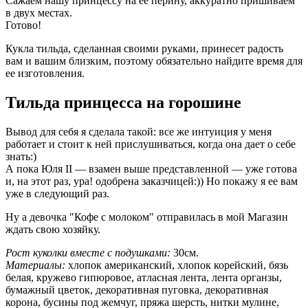
Сажаем нашу принцессу на ее перину, аккуратно пришиваем
в двух местах.
Готово!
Кукла тильда, сделанная своими руками, принесет радость
вам и вашим близким, поэтому обязательно найдите время для
ее изготовления.
Тильда принцесса на горошине
Вывод для себя я сделала такой: все же интуиция у меня
работает и стоит к ней прислушиваться, когда она дает о себе
знать:)
А пока Юля II — взамен выше представленной — уже готова
и, на этот раз, ура! одобрена заказчицей:)) Но покажу я ее вам
уже в следующий раз.
Ну а девочка "Кофе с молоком" отправилась в мой Магазин
ждать свою хозяйку.
Рост куколки вместе с подушками:
30см.
Материалы:
хлопок американский, хлопок корейский, бязь
белая, кружево гипюровое, атласная лента, лента органзы,
бумажный цветок, декоративная пуговка, декоративная
корона, бусины под жемчуг, пряжа шерсть, нитки мулине,