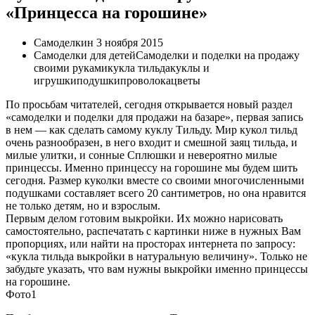
«Принцесса на горошине»
Самоделкин 3 ноября 2015
Самоделки для детейСамоделки и поделки на продажу
своими рукамикукла тильдакуклы и
игрушкиподушкипроволокацветы
По просьбам читателей, сегодня открывается новый раздел
«самоделки и поделки для продажи на базаре», первая запись
в нем — как сделать самому куклу Тильду. Мир кукол тильд
очень разнообразен, в него входит и смешной заяц тильда, и
милые улитки, и сонные Сплюшки и невероятно милые
принцессы. Именно принцессу на горошине мы будем шить
сегодня. Размер куколки вместе со своими многочисленными
подушками составляет всего 20 сантиметров, но она нравится
не только детям, но и взрослым.
Первым делом готовим выкройки. Их можно нарисовать
самостоятельно, распечатать с картинки ниже в нужных Вам
пропорциях, или найти на просторах интернета по запросу:
«кукла тильда выкройки в натуральную величину». Только не
забудьте указать, что вам нужны выкройки именно принцессы
на горошине.
Фото1