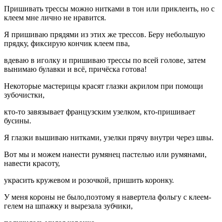
Пришивать трессы можно нитками в тон или приклеить, но с
клеем мне лично не нравится.
Я пришиваю прядями из этих же трессов. Беру небольшую
прядку, фиксирую кончик клеем пва,
вдеваю в иголку и пришиваю трессы по всей голове, затем
вынимаю булавки и всё, причёска готова!
Некоторые мастерицы красят глазки акрилом при помощи
зубочистки,
кто-то завязывает французским узелком, кто-пришивает
бусины.
Я глазки вышиваю нитками, узелки прячу внутри через швы.
Вот мы и можем нанести румянец пастелью или румянами,
навести красоту,
украсить кружевом и розочкой, пришить коронку.
У меня короны не было,поэтому я навертела фольгу с клеем-
гелем на шпажку и вырезала зубчики,