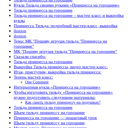
Кукла Тильда своими руками «Принцесса на горошине»
Тильда принцесса на горошине
Тильда принцесса на горошине – мастер класс и выкройка
куклы
Принцесса Тильда: подробный мастер-класс, выкройка
ilonion
ilonion
Тема: МК "Пошиву игрушк тильда "Принцесса на
горошине"
МК "Пошиву игрушк тильда "Принцесса на горошине"
Сказали спасибо:
Тильда принцесса на горошине
Выкройка Тильда принцессы, видео мастер класс.
Итак, приступим, выкройка тильда принцесса:
Теперь мастер класс:
One Comment
Интерьерная кукла «Принцесса на горошине»
Чтобы изготовить тильду «Принцесса на горошине»
нужно подготовить следующие материалы:
Как сшить тильду принцессу на подушках?
Тильда принцесса на горошине
Шьем тильду принцессу на горошине
Принцесса на горошине — пошаговый урок
Шьем тильду принцессу на горошине
Мастер-класс. Принцесса на горошине