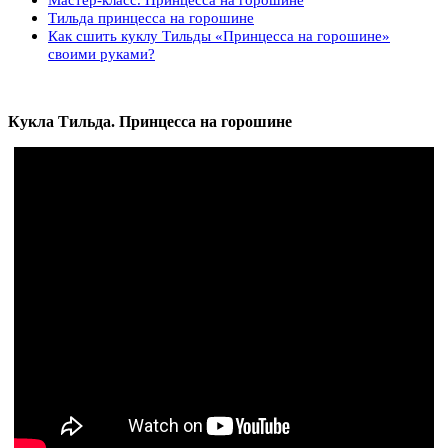
Тильда принцесса на горошине
Как сшить куклу Тильды «Принцесса на горошине»
своими руками?
Кукла Тильда. Принцесса на горошине