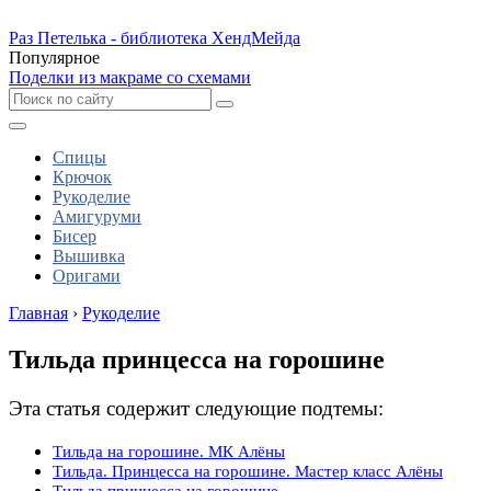
Раз Петелька - библиотека ХендМейда
Популярное
Поделки из макраме со схемами
Спицы
Крючок
Рукоделие
Амигуруми
Бисер
Вышивка
Оригами
Главная
›
Рукоделие
Тильда принцесса на горошине
Эта статья содержит следующие подтемы:
Тильда на горошине. МК Алёны
Тильда. Принцесса на горошине. Мастер класс Алёны
Тильда принцесса на горошине