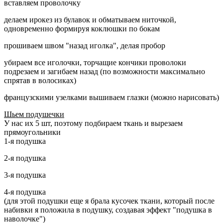
вставляем проволочку
делаем ирокез из булавок и обматываем ниточкой,
одновременно формируя коклюшки по бокам
прошиваем швом "назад иголка", делая пробор
убираем все иголочки, торчащие кончики проволоки
подрезаем и загибаем назад (по возможности максимально
спрятав в волосиках)
французскими узелками вышиваем глазки (можно нарисовать)
Шьем подушечки
У нас их 5 шт, поэтому подбираем ткань и вырезаем
прямоугольники
1-я подушка
2-я подушка
3-я подушка
4-я подушка
(для этой подушки еще я брала кусочек ткани, который после
набивки я положила в подушку, создавая эффект "подушка в
наволочке")