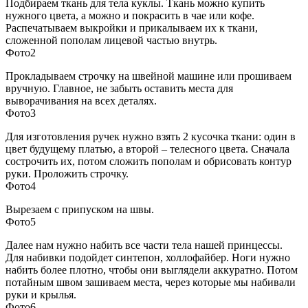
Подбираем ткань для тела куклы. Ткань можно купить
нужного цвета, а можно и покрасить в чае или кофе.
Распечатываем выкройки и прикалываем их к ткани,
сложенной пополам лицевой частью внутрь.
Фото2
Прокладываем строчку на швейной машине или прошиваем
вручную. Главное, не забыть оставить места для
выворачивания на всех деталях.
Фото3
Для изготовления ручек нужно взять 2 кусочка ткани: один в
цвет будущему платью, а второй – телесного цвета. Сначала
сострочить их, потом сложить пополам и обрисовать контур
руки. Проложить строчку.
Фото4
Вырезаем с припуском на швы.
Фото5
Далее нам нужно набить все части тела нашей принцессы.
Для набивки подойдет синтепон, холлофайбер. Ноги нужно
набить более плотно, чтобы они выглядели аккуратно. Потом
потайным швом зашиваем места, через которые мы набивали
руки и крылья.
Фото6