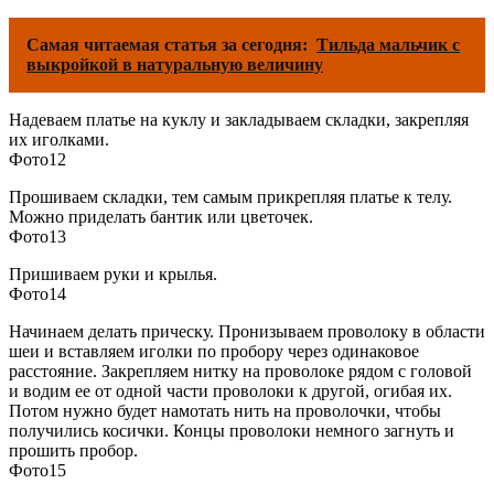
Самая читаемая статья за сегодня:
Тильда мальчик с
выкройкой в натуральную величину
Надеваем платье на куклу и закладываем складки, закрепляя
их иголками.
Фото12
Прошиваем складки, тем самым прикрепляя платье к телу.
Можно приделать бантик или цветочек.
Фото13
Пришиваем руки и крылья.
Фото14
Начинаем делать прическу. Пронизываем проволоку в области
шеи и вставляем иголки по пробору через одинаковое
расстояние. Закрепляем нитку на проволоке рядом с головой
и водим ее от одной части проволоки к другой, огибая их.
Потом нужно будет намотать нить на проволочки, чтобы
получились косички. Концы проволоки немного загнуть и
прошить пробор.
Фото15