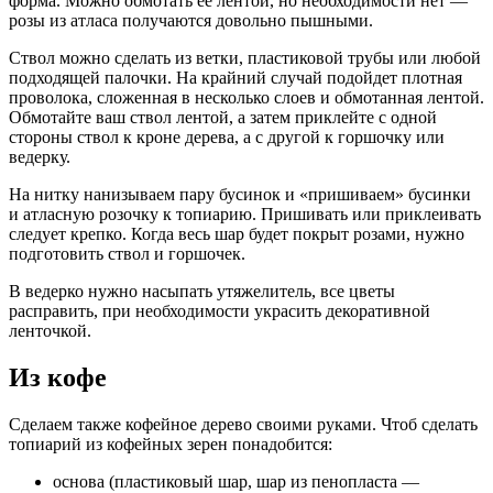
форма. Можно обмотать её лентой, но необходимости нет —
розы из атласа получаются довольно пышными.
Ствол можно сделать из ветки, пластиковой трубы или любой
подходящей палочки. На крайний случай подойдет плотная
проволока, сложенная в несколько слоев и обмотанная лентой.
Обмотайте ваш ствол лентой, а затем приклейте с одной
стороны ствол к кроне дерева, а с другой к горшочку или
ведерку.
На нитку нанизываем пару бусинок и «пришиваем» бусинки
и атласную розочку к топиарию. Пришивать или приклеивать
следует крепко. Когда весь шар будет покрыт розами, нужно
подготовить ствол и горшочек.
В ведерко нужно насыпать утяжелитель, все цветы
расправить, при необходимости украсить декоративной
ленточкой.
Из кофе
Сделаем также кофейное дерево своими руками. Чтоб сделать
топиарий из кофейных зерен понадобится:
основа (пластиковый шар, шар из пенопласта —