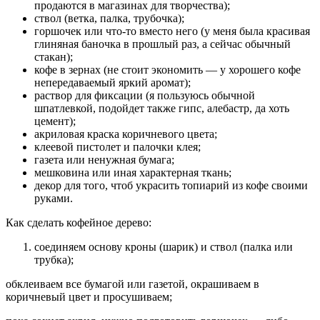
продаются в магазинах для творчества);
ствол (ветка, палка, трубочка);
горшочек или что-то вместо него (у меня была красивая
глиняная баночка в прошлый раз, а сейчас обычный
стакан);
кофе в зернах (не стоит экономить — у хорошего кофе
непередаваемый яркий аромат);
раствор для фиксации (я пользуюсь обычной
шпатлевкой, подойдет также гипс, алебастр, да хоть
цемент);
акриловая краска коричневого цвета;
клеевой пистолет и палочки клея;
газета или ненужная бумага;
мешковина или иная характерная ткань;
декор для того, чтоб украсить топиарий из кофе своими
руками.
Как сделать кофейное дерево:
соединяем основу кроны (шарик) и ствол (палка или
трубка);
обклеиваем все бумагой или газетой, окрашиваем в
коричневый цвет и просушиваем;