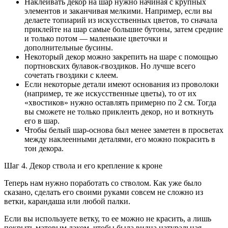
Наклеивать декор на шар нужно начиная с крупных
элементов и заканчивая мелкими. Например, если вы
делаете топиарий из искусственных цветов, то сначала
приклейте на шар самые большие бутоны, затем средние
и только потом — маленькие цветочки и
дополнительные бусины.
Некоторый декор можно закрепить на шаре с помощью
портновских булавок-гвоздиков. Но лучше всего
сочетать гвоздики с клеем.
Если некоторые детали имеют основания из проволоки
(например, те же искусственные цветы), то от их
«хвостиков» нужно оставлять примерно по 2 см. Тогда
вы сможете не только приклеить декор, но и воткнуть
его в шар.
Чтобы белый шар-основа был менее заметен в просветах
между наклеенными деталями, его можно покрасить в
тон декора.
Шаг 4. Декор ствола и его крепление к кроне
Теперь нам нужно поработать со стволом. Как уже было
сказано, сделать его своими руками совсем не сложно из
ветки, карандаша или любой палки.
Если вы используете ветку, то ее можно не красить, а лишь
покрыть матовым лаком, чтобы была видна натуральная