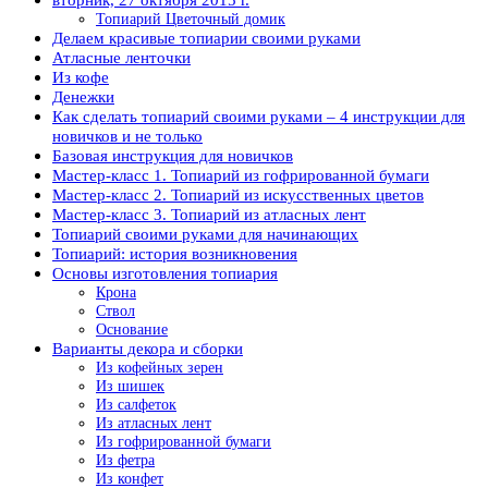
Топиарий Цветочный домик
Делаем красивые топиарии своими руками
Атласные ленточки
Из кофе
Денежки
Как сделать топиарий своими руками – 4 инструкции для
новичков и не только
Базовая инструкция для новичков
Мастер-класс 1. Топиарий из гофрированной бумаги
Мастер-класс 2. Топиарий из искусственных цветов
Мастер-класс 3. Топиарий из атласных лент
Топиарий своими руками для начинающих
Топиарий: история возникновения
Основы изготовления топиария
Крона
Ствол
Основание
Варианты декора и сборки
Из кофейных зерен
Из шишек
Из салфеток
Из атласных лент
Из гофрированной бумаги
Из фетра
Из конфет