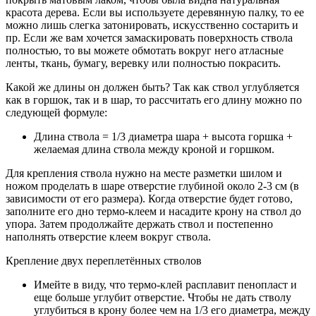
красота дерева. Если вы используете деревянную палку, то ее
можно лишь слегка затонировать, искусственно состарить и
пр. Если же вам хочется замаскировать поверхность ствола
полностью, то вы можете обмотать вокруг него атласные
ленты, ткань, бумагу, веревку или полностью покрасить.
Какой же длины он должен быть? Так как ствол углубляется
как в горшок, так и в шар, то рассчитать его длину можно по
следующей формуле:
Длина ствола = 1/3 диаметра шара + высота горшка +
желаемая длина ствола между кроной и горшком.
Для крепления ствола нужно на месте разметки шилом и
ножом проделать в шаре отверстие глубиной около 2-3 см (в
зависимости от его размера). Когда отверстие будет готово,
заполните его дно термо-клеем и насадите крону на ствол до
упора. Затем продолжайте держать ствол и постепенно
наполнять отверстие клеем вокруг ствола.
Крепление двух переплетённых стволов
Имейте в виду, что термо-клей расплавит пенопласт и
еще больше углубит отверстие. Чтобы не дать стволу
углубиться в крону более чем на 1/3 его диаметра, между