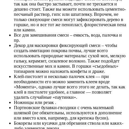
так как она быстро застывает, почти не трескается и
дешево стоит. Также вы можете использовать цементно-
песчаный раствор, гипс или шпатлевку. Впрочем, не
только связующие смеси могут зафиксировать дерево в
горшке, но и все тот же пенопласт, флористическая пена
или камни.
Все для замешивания смеси – емкость, вода, палочка и
пр.
Декор для маскировки фиксирующей смеси – чтобы
создать имитацию покрова почвы, лучше всего
использовать природные материалы: сухой мох, мелкую
гальку, керамзит, сизалевое волокно. Также подойдет
искусственные мох и камни. В горшки «съедобных»
топиариев можно наложить конфеты и драже.
Клей-пистолет и несколько палочек клея — при
необходимости его можно заменить клеем вроде
«Момента», однако лучше всего этого не делать, так как
клей в пистолете удобнее, а главное — позволяет
удалить случайные «паутинки».
Ножницы или резак .
Портновские булавки-гвоздики с очень маленькой
шляпкой (не обязательны, используются в дополнение
или вместо клея, например, для крепежа бусин).
Бокорезы или кусачки для обрезания ствола или каких-
либо элементов декора.