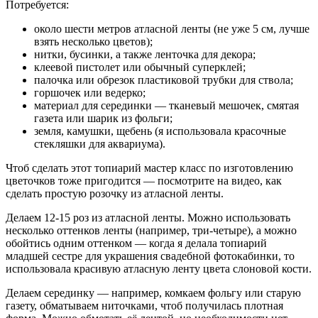
Потребуется:
около шести метров атласной ленты (не уже 5 см, лучше
взять несколько цветов);
нитки, бусинки, а также ленточка для декора;
клеевой пистолет или обычный суперклей;
палочка или обрезок пластиковой трубки для ствола;
горшочек или ведерко;
материал для серединки — тканевый мешочек, смятая
газета или шарик из фольги;
земля, камушки, щебень (я использовала красочные
стекляшки для аквариума).
Чтоб сделать этот топиарий мастер класс по изготовлению
цветочков тоже пригодится — посмотрите на видео, как
сделать простую розочку из атласной ленты.
Делаем 12-15 роз из атласной ленты. Можно использовать
несколько оттенков ленты (например, три-четыре), а можно
обойтись одним оттенком — когда я делала топиарий
младшей сестре для украшения свадебной фотокабинки, то
использовала красивую атласную ленту цвета слоновой кости.
Делаем серединку — например, комкаем фольгу или старую
газету, обматываем ниточками, чтоб получилась плотная