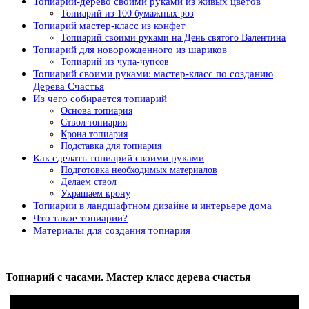
Топиарий-дерево своими руками из живых цветов
Топиарий из 100 бумажных роз
Топиарий мастер-класс из конфет
Топиарий своими руками на День святого Валентина
Топиарий для новорожденного из шариков
Топиарий из чупа-чупсов
Топиарий своими руками: мастер-класс по созданию
Дерева Счастья
Из чего собирается топиарий
Основа топиария
Ствол топиария
Крона топиария
Подставка для топиария
Как сделать топиарий своими руками
Подготовка необходимых материалов
Делаем ствол
Украшаем крону
Топиарии в ландшафтном дизайне и интерьере дома
Что такое топиарии?
Материалы для создания топиария
Топиарий с часами. Мастер класс дерева счастья