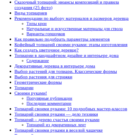
Сказочный топиарий: нюансы композиций и правила
создания (25 фото)
Виды топиариев
Рекомендации по выбору материалов и размеров деревца
Типы крон
Натуральные и искусственные материалы для ствола
Варианты горшочков
Как правильно подобрать параметры элементов
Кофейный топиарий своими руками: этапы изготовления
Как создать цветочное деревце?
Топиарии в ландшафтном дизайне и интерьере дома
Cодержание
Декоративные деревца в интерьере дома
Выбор растений для топиари. Классические формы
Выбор растения для стрижки
Геометрические формы
Топиарии
Своими руками!
Популярные публикации
Последние комментарии
Топиарий своими руками: 10 подробных мастер-классов
Топиарий своими руками — дело техники
Топиарий – дерево счастья своими руками
Топиарий из декоративных лент
Топиарий своими руками в веселой чашечке