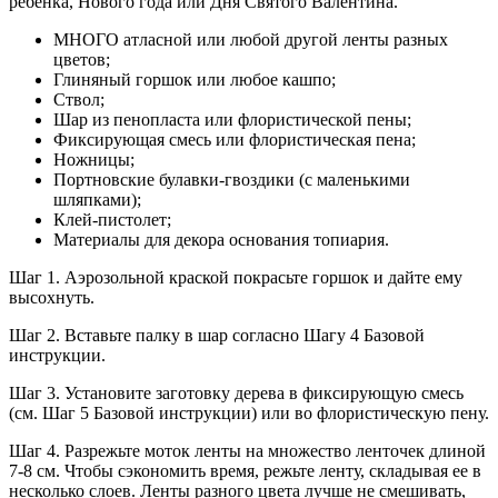
ребенка, Нового года или Дня Святого Валентина.
МНОГО атласной или любой другой ленты разных
цветов;
Глиняный горшок или любое кашпо;
Ствол;
Шар из пенопласта или флористической пены;
Фиксирующая смесь или флористическая пена;
Ножницы;
Портновские булавки-гвоздики (с маленькими
шляпками);
Клей-пистолет;
Материалы для декора основания топиария.
Шаг 1. Аэрозольной краской покрасьте горшок и дайте ему
высохнуть.
Шаг 2. Вставьте палку в шар согласно Шагу 4 Базовой
инструкции.
Шаг 3. Установите заготовку дерева в фиксирующую смесь
(см. Шаг 5 Базовой инструкции) или во флористическую пену.
Шаг 4. Разрежьте моток ленты на множество ленточек длиной
7-8 см. Чтобы сэкономить время, режьте ленту, складывая ее в
несколько слоев. Ленты разного цвета лучше не смешивать,