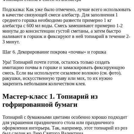
Подсказка: Как уже было отмечено, лучше всего использовать
в качестве связующей смеси алебастр. Для заполнения 1
среднего горшка необходимо развести примерно 1 кг
алебастра с 600 мл воды. Смесь замешивают примерно 1-2
минуты до консистенции густой сметаны, а затем быстро
наливают в горшок и фиксируют в ней топиарий в течение 2-
3 минут.
Шаг 6. Декорирование покрова «почвы» и горшка
Ура! Топиарий почти готов, осталось только создать
имитацию почвы в горшке и замаскировать фиксирующую
смесь. Если вы используете сизалевое волокно (см. фото),
ракушки, искусственную траву или мох, то их нужно
закрепить небольшим количеством клея.
Мастер-класс 1. Топиарий из
гофрированной бумаги
Топиарий с бумажными цветами особенно хорошо подходит
для украшения праздничного стола или праздничного
оформления интерьера. Так, например, этот топиарий из роз
был сделан ко Дню Святого Валентина.