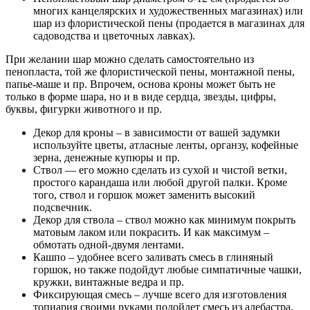
многих канцелярских и художественных магазинах) или
шар из флористической пены (продается в магазинах для
садоводства и цветочных лавках).
При желании шар можно сделать самостоятельно из
пенопласта, той же флористической пены, монтажной пены,
папье-маше и пр. Впрочем, основа кроны может быть не
только в форме шара, но и в виде сердца, звезды, цифры,
буквы, фигурки животного и пр.
Декор для кроны – в зависимости от вашей задумки
используйте цветы, атласные ленты, органзу, кофейные
зерна, денежные купюры и пр.
Ствол — его можно сделать из сухой и чистой ветки,
простого карандаша или любой другой палки. Кроме
того, ствол и горшок может заменить высокий
подсвечник.
Декор для ствола – ствол можно как минимум покрыть
матовым лаком или покрасить. И как максимум –
обмотать одной-двумя лентами.
Кашпо – удобнее всего заливать смесь в глиняный
горшок, но также подойдут любые симпатичные чашки,
кружки, винтажные ведра и пр.
Фиксирующая смесь – лучше всего для изготовления
топиария своими руками подойдет смесь из алебастра,