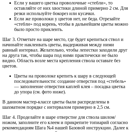
Если у вашего цветка проволочные «стебли», то
оставляйте от них хвостики длиной примерно 2 см. Для
резки используйте бокорез или кусачки.
Если же проволоки у цветов нет, не беда. Отрезайте
«стебли» под корень, чтобы в дальнейшем цветы можно
было просто приклеить.
Шаг 3. Отметьте на шаре место, где будет крепиться ствол и
начинайте наклеивать цветы, выдерживая между ними
равный интервал. Желательно, чтобы лепестки заходили друг
на друга так, чтобы шара под ними практически не было
видно. Область возле места крепления ствола оставьте без
цветов.
Цветы на проволоке крепить к шару в следующей
последовательности: создание отверстия под «стебель»
— заполнение отверстия каплей клея – посадка цветка
до упора (см. фото ниже).
В данном мастер-классе цветы были распределены в
шахматном порядке с интервалом примерно в 2,5 см.
Шаг 4. Проделайте в шаре отверстие для ствола шилом/
ножом, заполните его клеем и прикрепите топиарий согласно
рекомендациям Шага №4 нашей Базовой инструкции. Далее к