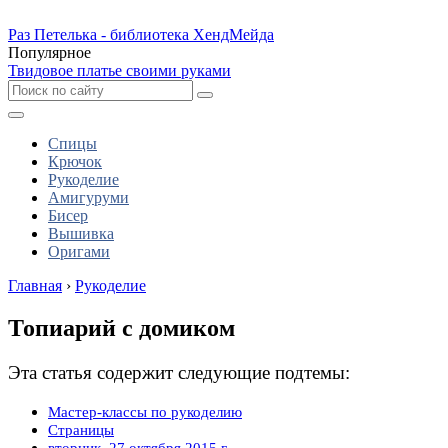
Раз Петелька - библиотека ХендМейда
Популярное
Твидовое платье своими руками
Спицы
Крючок
Рукоделие
Амигуруми
Бисер
Вышивка
Оригами
Главная
›
Рукоделие
Топиарий с домиком
Эта статья содержит следующие подтемы:
Мастер-классы по рукоделию
Страницы
вторник, 27 октября 2015 г.