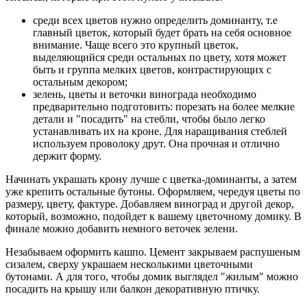
среди всех цветов нужно определить доминанту, т.е
главный цветок, который будет брать на себя основное
внимание. Чаще всего это крупный цветок,
выделяющийся среди остальных по цвету, хотя может
быть и группа мелких цветов, контрастирующих с
остальным декором;
зелень, цветы и веточки винограда необходимо
предварительно подготовить: порезать на более мелкие
детали и "посадить" на стебли, чтобы было легко
устанавливать их на кроне. Для наращивания стеблей
используем проволоку друт. Она прочная и отлично
держит форму.
Начинать украшать крону лучше с цветка-доминанты, а затем
уже крепить остальные бутоны. Оформляем, чередуя цветы по
размеру, цвету, фактуре. Добавляем виноград и другой декор,
который, возможно, подойдет к вашему цветочному домику. В
финале можно добавить немного веточек зелени.
Незабываем оформить кашпо. Цемент закрываем распушеным
сизалем, сверху украшаем несколькими цветочными
бутонами. А для того, чтобы домик выглядел "жилым" можно
посадить на крышу или балкон декоративную птичку.