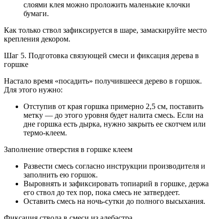
слоями клея можно проложить маленькие клочки
бумаги.
Как только ствол зафиксируется в шаре, замаскируйте место
крепления декором.
Шаг 5. Подготовка связующей смеси и фиксация дерева в
горшке
Настало время «посадить» получившееся дерево в горшок.
Для этого нужно:
Отступив от края горшка примерно 2,5 см, поставить
метку — до этого уровня будет налита смесь. Если на
дне горшка есть дырка, нужно закрыть ее скотчем или
термо-клеем.
Заполнение отверстия в горшке клеем
Развести смесь согласно инструкции производителя и
заполнить ею горшок.
Выровнять и зафиксировать топиарий в горшке, держа
его ствол до тех пор, пока смесь не затвердеет.
Оставить смесь на ночь-сутки до полного высыхания.
Фиксация ствола в смеси из алебастра