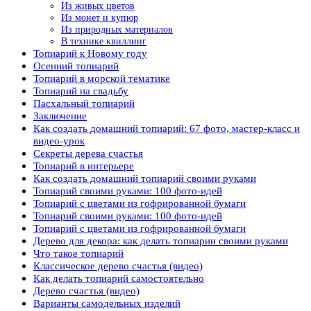
Из живых цветов
Из монет и купюр
Из природных материалов
В технике квиллинг
Топиарий к Новому году
Осенний топиарий
Топиарий в морской тематике
Топиарий на свадьбу
Пасхальный топиарий
Заключение
Как создать домашний топиарий: 67 фото, мастер-класс и
видео-урок
Секреты дерева счастья
Топиарий в интерьере
Как создать домашний топиарий своими руками
Топиарий своими руками: 100 фото-идей
Топиарий с цветами из гофрированной бумаги
Топиарий своими руками: 100 фото-идей
Топиарий с цветами из гофрированной бумаги
Дерево для декора: как делать топиарии своими руками
Что такое топиарий
Классическое дерево счастья (видео)
Как делать топиарий самостоятельно
Дерево счастья (видео)
Варианты самодельных изделий