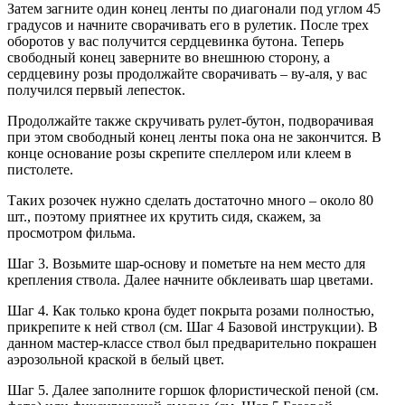
Затем загните один конец ленты по диагонали под углом 45
градусов и начните сворачивать его в рулетик. После трех
оборотов у вас получится сердцевинка бутона. Теперь
свободный конец заверните во внешнюю сторону, а
сердцевину розы продолжайте сворачивать – ву-аля, у вас
получился первый лепесток.
Продолжайте также скручивать рулет-бутон, подворачивая
при этом свободный конец ленты пока она не закончится. В
конце основание розы скрепите спеллером или клеем в
пистолете.
Таких розочек нужно сделать достаточно много – около 80
шт., поэтому приятнее их крутить сидя, скажем, за
просмотром фильма.
Шаг 3. Возьмите шар-основу и пометьте на нем место для
крепления ствола. Далее начните обклеивать шар цветами.
Шаг 4. Как только крона будет покрыта розами полностью,
прикрепите к ней ствол (см. Шаг 4 Базовой инструкции). В
данном мастер-классе ствол был предварительно покрашен
аэрозольной краской в белый цвет.
Шаг 5. Далее заполните горшок флористической пеной (см.