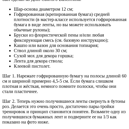
Шар-основа диаметром 12 см;
Гофрированная (крепированная бумага) средней
плотности (в мастер-классе используется гофрированная
бумага в виде ленты, но вы можете использовать
обычные рулоны);
Бруски из флористической пены и/или любая
фиксирующая смесь (см. базовую инструкцию);
Кашпо или вазон для основания топиария;
Ствол длиной около 30 см;
Сухой мох для декора горшка;
Лента для декора ствола;
Клеевой пистолет.
Шаг 1. Нарежьте гофрированную бумагу на полосы длиной 60
см и шириной примерно 4,5-5 см. Если бумага слишком
плотная и жёсткая, немного помните полоски, чтобы они
стали пластичнее.
Шаг 2. Теперь нужно получившиеся ленты свернуть в бутоны
роз. Делается это очень просто, достаточно пары-тройки
тренировок и принцип становится понятен. Возьмите одну из
получившихся бумажных лент и подверните ее на 1/3 как
показано на фото ниже.