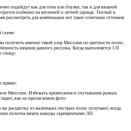
чно подойдут как для топа или блузки, так и для вязаной
трится особенно на весенней и летней одежде. Теплый и
ам рассмотреть для комбинации вот такое сочетание оттенков
 схеме:
бы получить именно такой узор Миссони по цветности полос,
обенность вязания данного рисунка. Когда выполняется 3 П
ю спицу:
и пряжи:
стиле Миссони. Избежать провисания и спутывания разных
лядит, как на прилагаемом фото:
же расцветку из маленьких пестрых полос получают, когда
изнанки полотна вязать накиды скрещенными ЛП.