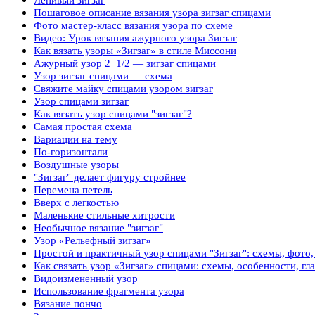
Пошаговое описание вязания узора зигзаг спицами
Фото мастер-класс вязания узора по схеме
Видео: Урок вязания ажурного узора Зигзаг
Как вязать узоры «Зигзаг» в стиле Миссони
Ажурный узор 2_1/2 — зигзаг спицами
Узор зигзаг спицами — схема
Свяжите майку спицами узором зигзаг
Узор спицами зигзаг
Как вязать узор спицами "зигзаг"?
Самая простая схема
Вариации на тему
По-горизонтали
Воздушные узоры
"Зигзаг" делает фигуру стройнее
Перемена петель
Вверх с легкостью
Маленькие стильные хитрости
Необычное вязание "зигзаг"
Узор «Рельефный зигзаг»
Простой и практичный узор спицами "Зигзаг": схемы, фото,
Как связать узор «Зигзаг» спицами: схемы, особенности, г
Видоизмененный узор
Использование фрагмента узора
Вязание пончо