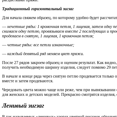
Традиционный горизонтальный зигзаг
Для начала свяжем образец, по которому удобно будет рассчита
—
нечетные ряды: 1 кромочная петля, 1 лицевая, затем одну пе
снимаем одну петлю, провязываем вместе 2 последующих и проде
продеваем в снятую, 1 лицевая, 1 кромочная петля;
—
четные ряды: все петли изнаночные;
—
каждый девятый ряд меняем цвет пряжи.
После 27 рядов закроем образец и оценим результат. Как видно
получить необходимую ширину изделия, следует помимо 29 пете
В начале и конце ряда через снятую петлю продевается только
вместе и затем продеваются.
Чередовать цвета можно чаще или реже, чем при вывязывании 
для женских и детских моделей. Прекрасно смотрятся изделия, 
Ленивый зигзаг
В так называемых «ленивых» узорах цветной рисунок образуетс