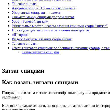
Теневые зигзаги
Ажурный узор 2_1/2 — зигзаг спицами
Узор зигзаг спицами — схема
Свяжите майку спицами узором зигзаг
Узор «Теневой зигзаг»
Уникальные мастер-классы вязания спицами узора “зигзаг”
Пряжа для цветных зигзагов и сочетание цветов
«Шеврон»
Видео: Секреты вязания узора зигзаг
Теневые зигзаги
Схемы зигзагов спицами: особенности вязания узоров, а т
Схемы зигзагов спицами
Зигзаг спицами
Как вязать зигзаги спицами
Популярные в этом сезоне зигзагообразные рисунки придают 
вертикали.
Еще всякие такие зигзаги, загогулины, ломаные линии (интер
расцветками пряжи.