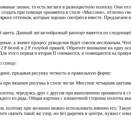
аные линии, то есть зигзаги в разноцветную полоску. Они отли
создать при помощи орнамента в стиле «Миссони», отлично смо
рких оттенков, которые хорошо смотрятся вместе. Предлагаем в
й цвета. Данный зигзагообразный раппорт вяжется по следующей
цевые, а значит процесс рукоделия будет совсем несложным. Что
, 2 Р белой и 2 Р голубой пряжей. Обратите внимание на одну ос
Для этого первая и вторая П снимаются, и помещаются на праву
ю спицу:
едине, придавая рисунку четкость и правильную форму:
ы при вязании рисунка в стиле зигзаг Миссони четырьмя цветам
олотна, чередуясь друг с другом при выполнении орнамента в 
аждого из ряда. Общая картина с изнаночной стороны полотна выг
, поэтому при желании можно использовать именно его. Такую 
отите связать такой же узор, но без дырочек в центре, нужно с 