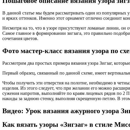
Пошаговое описание вязания узора зиг
В данной статье мы будем рассматривать один из популярных у
и ярких оттенков. Именно этот орнамент отлично соединит ко
Несмотря на то, что в узоре присутствуют ломаные линии, он 
Самое главное в формировании зигзага, это правильно подобр
сочетания цветов.
Фото мастер-класс вязания узора по сх
Рассмотрим два простых примера вязания узора Зигзаг, котор
Первый образец, связанный по данной схеме, имеет вертикаль
Чтобы получить эти отверстия на полотне, необходимо в четн
изделия. Из этого следует, что при желании его можно расшири
сужения напротив, выполняйте по краям лицевых рядов по 2 П 
накиды за заднюю стенку, выполняя скрещенную петлю. В этом 
Видео: Урок вязания ажурного узора Зи
Как вязать узоры «Зигзаг» в стиле Мис