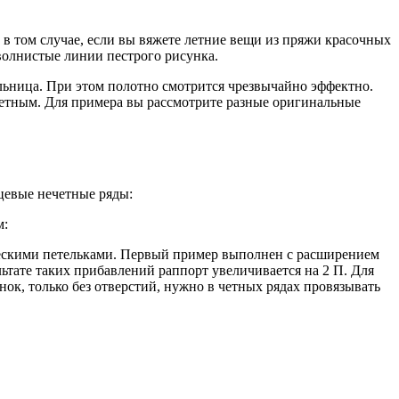
 в том случае, если вы вяжете летние вещи из пряжи красочных
волнистые линии пестрого рисунка.
ельница. При этом полотно смотрится чрезвычайно эффектно.
цветным. Для примера вы рассмотрите разные оригинальные
цевые нечетные ряды:
м:
ическими петельками. Первый пример выполнен с расширением
льтате таких прибавлений раппорт увеличивается на 2 П. Для
ок, только без отверстий, нужно в четных рядах провязывать