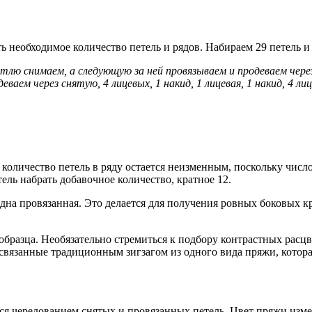
ть необходимое количество петель и рядов. Набираем 29 петель 
тлю снимаем, а следующую за ней провязываем и продеваем через с
ваем через снятую, 4 лицевых, 1 накид, 1 лицевая, 1 накид, 4 л
, количество петель в ряду остается неизменным, поскольку числ
ль набрать добавочное количество, кратное 12.
 одна провязанная. Это делается для получения ровных боковых 
образца. Необязательно стремиться к подбору контрастных рас
связанные традиционным зигзагом из одного вида пряжи, которая
я чередованием снятых и провязанных петель. Цвет пряжи изменя