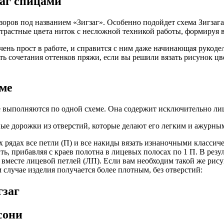
заг спицами
зоров под названием «Зигзаг». Особенно подойдет схема Зигзага
нтрастные цвета ниток с несложной техникой работы, формируя 
очень прост в работе, и справится с ним даже начинающая рукод
ать сочетания оттенков пряжи, если вы решили вязать рисунок 
еме
ые выполняются по одной схеме. Она содержит исключительно ли
ные дорожки из отверстий, которые делают его легким и ажурны
ых рядах все петли (П) и все накиды вязать изнаночными класс
ть, прибавляя с краев полотна в лицевых полосах по 1 П. В резу
вместе лицевой петлей (ЛП). Если вам необходим такой же рисун
случае изделия получается более плотным, без отверстий:
гзаг
сони