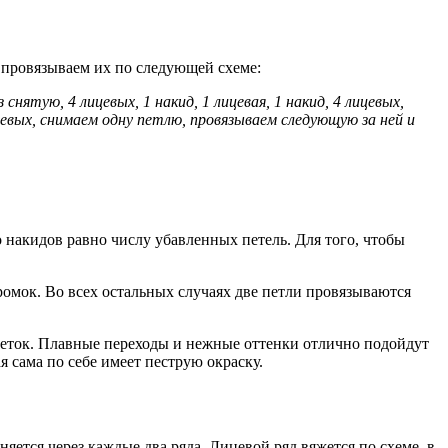
и провязываем их по следующей схеме:
нятую, 4 лицевых, 1 накид, 1 лицевая, 1 накид, 4 лицевых,
ицевых, снимаем одну петлю, провязываем следующую за ней и
о накидов равно числу убавленных петель. Для того, чтобы
кромок. Во всех остальных случаях две петли провязываются
цветок. Плавные переходы и нежные оттенки отлично подойдут
 сама по себе имеет пеструю окраску.
ется через каждые два ряда. Лицевой ряд вяжется по схеме, в