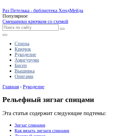
Раз Петелька - библиотека ХендМейда
Популярное
Смешарики крючком со схемой
Спицы
Крючок
Рукоделие
Амигуруми
Бисер
Вышивка
Оригами
Главная
›
Рукоделие
Рельефный зигзаг спицами
Эта статья содержит следующие подтемы:
Зигзаг спицами
Как вязать зигзаги спицами
Ленивый зигзаг