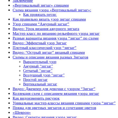
Заключение
«Вертикальный зигзаг» спицами
Схема вязания узора «Вертикальный зигзаг»:
Как провязать петли:
Как правильно вязать узор зигзаг спицами
Узор спицами “Ажурный загзаг”
Видео: Урок вязания ажурного зигзага
Мастер класс по вязанию рельефного узора зигзаг
Разные варианты вязания узора “зигзаг” по схеме
Видео: Эффектный узор Зигзаг
Плотный классический узор “зигзаг”
Видео: “Острый зигзаг” вязаный спицами
Схемы и описание вязания разных Зигзагов
Выразительный узор
Ажурный “зигзаг”
Сетчатый “зигзаг”
Воздушный узор “зигзаг”
Простой зигзаг
Вертикальный зигзаг
Видео: Джемпер для девочки с узором “Зигзаг”
Коллекция схем с описанием вязания узора зигзаг
Как видоизменить рисунок
Уникальные мастер-классы вязания спицами узора “зигзаг”
Пряжа для цветных зигзагов и сочетание цветов
«Шеврон»
Видео: Секреты вязания узора зигзаг