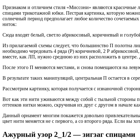
Признаком и отличием стиля «Миссони» являются красочные лом
спицами трикотажной юбки. Пестрая картинка, которую можно 
солнечный период предполагает любое количество сочетаемых я
ниток:
Сюда входят белый, светло абрикосовый, коричневый и голубо
Из прилагаемой схемы следует, что большинство П полотна ли
необходимо чередовать 4 ряда (Р) коричневой, 2 Р абрикосовой
вместе, как ЛП, нужно среднюю из них расположить в центре. 
После этого П меняются местами, и снова помещаются на леву
В результате таких манипуляций, центральная П остается в сер
Рассмотрим картинку, которая получается с изнаночной сторон
Вот как эти нити уживаются между собой с тыльной стороны п
оттенков нитки можно, скручивая их друг с другом в начале к
Данный орнамент многим покажется довольно привлекательным
цвет нити меняется не с первого, а со второго ряда. Если вы х
Ажурный узор 2_1/2 — зигзаг спицами