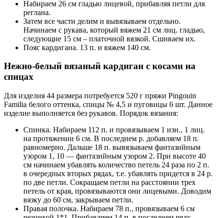
Набираем 26 см гладью лицевой, прибавляя петли для
реглана.
Затем все части делим и вывязываем отдельно.
Начинаем с рукава, который вяжем 21 см лиц. гладью,
следующие 15 см – платочной вязкой. Сшиваем их.
Пояс кардигана. 13 п. и вяжем 140 см.
Нежно-белый вязаный кардиган с косами на
спицах
Для изделия 44 размера потребуется 520 г пряжи Pingouin
Familia белого оттенка, спицы № 4,5 и пуговицы 6 шт. Данное
изделие выполняется без рукавов. Порядок вязания:
Спинка. Набираем 112 п. и провязываем 1 изн., 1 лиц.
на протяжении 6 см. В последнем р. добавляем 18 п.
равномерно. Дальше 18 п. вывязываем фантазийным
узором 1, 10 — фантазийным узором 2. При высоте 40
см начинаем убавлять количество петель 24 раза по 2 п.
в очередных вторых рядах, т.е. убавлять придется в 24 р.
по две петли. Сокращаем петли на расстоянии трех
петель от края, провязываются они лицевыми. Доводим
вязку до 60 см, закрываем петли.
Правая полочка. Набираем 78 п., провязываем 6 см
резинкой 1*1. Прибавляем 14 п. в последнем ряду.