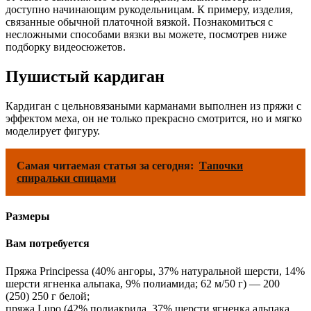
доступно начинающим рукодельницам. К примеру, изделия,
связанные обычной платочной вязкой. Познакомиться с
несложными способами вязки вы можете, посмотрев ниже
подборку видеосюжетов.
Пушистый кардиган
Кардиган с цельновязаными карманами выполнен из пряжи с
эффектом меха, он не только прекрасно смотрится, но и мягко
моделирует фигуру.
Самая читаемая статья за сегодня:
Тапочки
спиральки спицами
Размеры
Вам потребуется
Пряжа Principessa (40% ангоры, 37% натуральной шерсти, 14%
шерсти ягненка альпака, 9% полиамида; 62 м/50 г) — 200
(250) 250 г белой;
пряжа Lupo (42% полиакрила, 37% шерсти ягненка альпака,