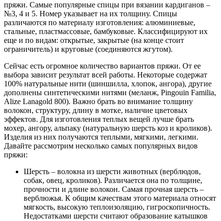
пряжи. Самые популярные спицы при вязании кардиганов –
№3, 4 и 5. Номер указывает на их толщину. Спицы
различаются по материалу изготовления: алюминиевые,
стальные, пластмассовые, бамбуковые. Классифицируют их
еще и по видам: открытые, закрытые (на конце стоит
ограничитель) и круговые (соединяются жгутом).
Сейчас есть огромное количество вариантов пряжи. От ее
выбора зависит результат всей работы. Некоторые содержат
100% натуральные нити (шиншилла, хлопок, ангора), другие
дополнены синтетическими нитями (меланж, Pingouin Familia,
Alize Lanagold 800). Важно брать во внимание толщину
волокон, структуру, длину в мотке, наличие цветовых
эффектов. Для изготовления теплых вещей лучше брать
мохер, ангору, альпаку (натуральную шерсть коз и кроликов).
Изделия из них получаются теплыми, мягкими, легкими.
Давайте рассмотрим несколько самых популярных видов
пряжи:
Шерсть – волокна из шерсти животных (верблюдов,
собак, овец, кроликов). Различается она по толщине,
прочности и длине волокон. Самая прочная шерсть –
верблюжья. К общим качествам этого материала относят
мягкость, высокую теплоизоляцию, гигроскопичность.
Недостатками шерсти считают образование катышков