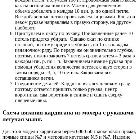
как на основном полотне. Можно для увеличения
объема добавлять в каждом 10 изн. р. по одной петле.
Все добавочные петли провязываем лицевыми. Косы на
левом рукаве направляем в правую сторону, на другом –
наоборот.
Приступаем к окату по рукаву. Прибавленные ранее 10
петель придется убирать. Однако окат по спинке
пологий, поэтому придется убирать по 1 п. в каждом
изнаночном ряду. По переду же он значительно глубже,
поэтому нужно закрыть 7 петель сразу, а затем – 3 раза в
каждом изн. р. по 1 п. Заканчиваем вязание рукава при
помощи убавления количества петелек с двух сторон в
таком порядке: 3, 5, 10 петель. Закрываем все
оставшиеся петли.
Соединение деталей. Кардиган вязался целиком сразу,
поэтому остается пришить только рукава, центр
воротника, сам воротник к спинке и сшить сверху
плечевые швы.
Схема вязания кардигана из мохера с рукавами
летучая мышь
Для этой модели кардигана берем 600-650 г мохеровой пряжи,
прямые спицы №7 и метровые круговые №5 и №7. Изделие