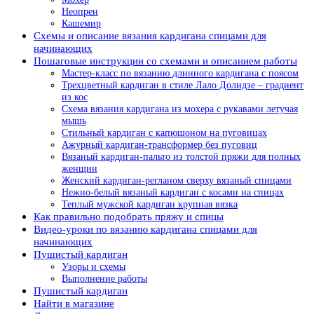
Неопрен
Кашемир
Схемы и описание вязания кардигана спицами для
начинающих
Пошаговые инструкции со схемами и описанием работы
Мастер-класс по вязанию длинного кардигана с поясом
Трехцветный кардиган в стиле Лало Долидзе – градиент
из кос
Схема вязания кардигана из мохера с рукавами летучая
мышь
Стильный кардиган с капюшоном на пуговицах
Ажурный кардиган-трансформер без пуговиц
Вязаный кардиган-пальто из толстой пряжи для полных
женщин
Женский кардиган-регланом сверху вязаный спицами
Нежно-белый вязаный кардиган с косами на спицах
Теплый мужской кардиган крупная вязка
Как правильно подобрать пряжу и спицы
Видео-уроки по вязанию кардигана спицами для
начинающих
Пушистый кардиган
Узоры и схемы
Выполнение работы
Пушистый кардиган
Найти в магазине