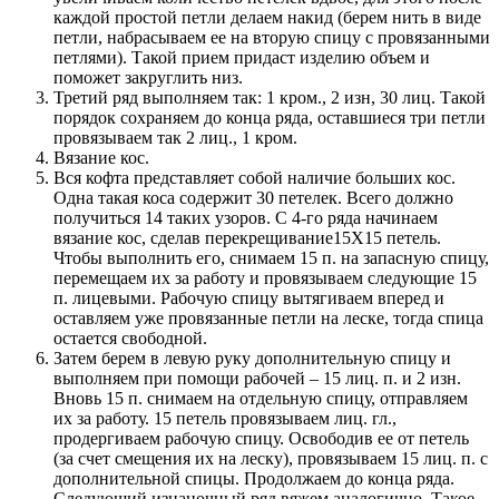
каждой простой петли делаем накид (берем нить в виде
петли, набрасываем ее на вторую спицу с провязанными
петлями). Такой прием придаст изделию объем и
поможет закруглить низ.
Третий ряд выполняем так: 1 кром., 2 изн, 30 лиц. Такой
порядок сохраняем до конца ряда, оставшиеся три петли
провязываем так 2 лиц., 1 кром.
Вязание кос.
Вся кофта представляет собой наличие больших кос.
Одна такая коса содержит 30 петелек. Всего должно
получиться 14 таких узоров. С 4-го ряда начинаем
вязание кос, сделав перекрещивание15Х15 петель.
Чтобы выполнить его, снимаем 15 п. на запасную спицу,
перемещаем их за работу и провязываем следующие 15
п. лицевыми. Рабочую спицу вытягиваем вперед и
оставляем уже провязанные петли на леске, тогда спица
остается свободной.
Затем берем в левую руку дополнительную спицу и
выполняем при помощи рабочей – 15 лиц. п. и 2 изн.
Вновь 15 п. снимаем на отдельную спицу, отправляем
их за работу. 15 петель провязываем лиц. гл.,
продергиваем рабочую спицу. Освободив ее от петель
(за счет смещения их на леску), провязываем 15 лиц. п. с
дополнительной спицы. Продолжаем до конца ряда.
Следующий изнаночный ряд вяжем аналогично. Такое