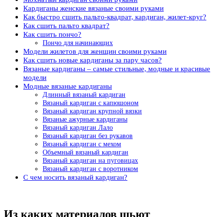
Кардиганы женские вязаные своими руками
Как быстро сшить пальто-квадрат, кардиган, жилет-круг?
Как сшить пальто квадрат?
Как сшить пончо?
Пончо для начинающих
Модели жилетов для женщин своими руками
Как сшить новые кардиганы за пару часов?
Вязаные кардиганы – самые стильные, модные и красивые
модели
Модные вязаные кардиганы
Длинный вязаный кардиган
Вязаный кардиган с капюшоном
Вязаный кардиган крупной вязки
Вязаные ажурные кардиганы
Вязаный кардиган Лало
Вязаный кардиган без рукавов
Вязаный кардиган с мехом
Объемный вязаный кардиган
Вязаный кардиган на пуговицах
Вязаный кардиган с воротником
С чем носить вязаный кардиган?
Из каких материалов шьют