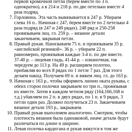
первой кромочной петли (берем вместе по 3 п.
однократно), а в 214 и 218 р. по две петельки вместе 4
раза подряд.
Горловина. Эта часть вывязывается в 247 р. Убираем
слева 16 п.. Начиная с 247, берем вместе по 2 петельки 4
раза подряд (в 247 и 249 рядах). 248 ряд и 250-258
провязываем лиц. гл. 259 р. – вязание детали
заканчиваем, закрывая петли.
Правый рукав. Нанизываем 75 п. и провязываем 35 р.
«английской резинкой». 36 р. – убираем 22 п.
равномерно, провязывая каждые 3-4 п. по две вместе.
37-40 р. – лицевая гладь, 41-44 р. – изнаночная, так
чередуем до 113 р. На 49 р. расширяем полотно,
прибавляя во всех 8 рядах по 1 петле 7 раз. Для этого
делаем накид. Получаем 69 п. и вяжем лиц. гл. до 163 р.
Начиная с 163 р., чтобы оформить линию оката рукава, с
обеих сторон полочки закрываем по три п., провязывая
их вместе. Затем в каждом четном ряду (164,166,168 и
т.д.) убавляем по 2 п. в двух рядах, по 1 п. в 9 рядах, 3
петли один раз. Должно получиться 23 п. Заканчиваем
вязание детали 193 р., закрываем.
Правый рукав выполняем аналогично. Смотрим, чтобы
плотность вязания была одинаковой, иначе детали будут
различаться по длине и ширине.
Левая полочка кардигана и рукав вяжутся в том же