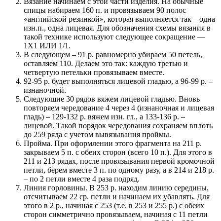
Вязание начинаем с этой части изделия. На обычные
спицы набираем 160 п. и провязываем 90 полос
«английской резинкой», которая выполняется так – одна
изн.п., одна лицевая. Для обозначения схемы вязания в
такой технике используют следующее сокращение —
1Х1 ИЛИ 1/1.
В следующем – 91 р. равномерно убираем 50 петель,
оставляем 110. Делаем это так: каждую третью и
четвертую петельки провязываем вместе.
92-95 р. будет выполняться лицевой гладью, а 96-99 р. –
изнаночной.
Следующие 30 рядов вяжем лицевой гладью. Вновь
повторяем чередование 4 через 4 (изнаночная и лицевая
гладь) – 129-132 р. вяжем изн. гл., а 133-136 р. –
лицевой. Такой порядок чередования сохраняем вплоть
до 259 ряда с учетом вывязывания проймы.
Пройма. При оформлении этого фрагмента на 211 р.
закрываем 5 п. с обеих сторон (всего 10 п.). Для этого в
211 и 213 рядах, после провязывания первой кромочной
петли, берем вместе 3 п. по одному разу, а в 214 и 218 р.
– по 2 петли вместе 4 раза подряд.
Линия горловины. В 253 р. находим линию середины,
отсчитываем 22 ср. петли и начинаем их убавлять. Для
этого в 2 р., начиная с 253 (т.е. в 253 и 255 р.) с обеих
сторон симметрично провязываем, начиная с 11 петли