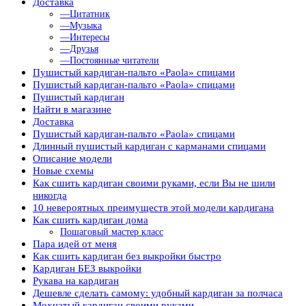
Доставка
—Цитатник
—Музыка
—Интересы
—Друзья
—Постоянные читатели
Пушистый кардиган-пальто «Paola» спицами
Пушистый кардиган-пальто «Paola» спицами
Пушистый кардиган
Найти в магазине
Доставка
Пушистый кардиган-пальто «Paola» спицами
Длинный пушистый кардиган с карманами спицами
Описание модели
Новые схемы
Как сшить кардиган своими руками, если Вы не шили
никогда
10 невероятных преимуществ этой модели кардигана
Как сшить кардиган дома
Пошаговый мастер класс
Пара идей от меня
Как сшить кардиган без выкройки быстро
Кардиган БЕЗ выкройки
Рукава на кардиган
Дешевле сделать самому: удобный кардиган за полчаса
Мохнатый кардиган своими руками