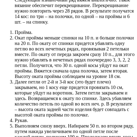
вязание обеспечит перекрещивание. Перекрещивание
нужно повторить через 28 рядов. В результате получатся
14 кос: по три – на полочки, по одной – на проймы и 6
шт. – на спинку.
Пройма.
Окат проймы меньше спинки на 10 п. и больше полочки
на 20 п. По окату от спинки придется убавлять одну
петлю во всех нечетных рядах, провязывая 2 петельки
вместе. По окату от переда закроем сразу 10 п., для этого
нужно убавлять в нечетных рядах поочередно 3, 3, 2, 2
петли. Получится, что 30 п. одной косы уйдут на окат
проймы. Вяжется сначала одна полочка, затем вторая.
Высоту оката проймы соблюдаем на уровне 18 см.
Далее петли от 2-й и 3-й кос (это будет плечо)
закрываем, но 1 косу еще придется провязать 10 см,
которые уйдут на воротник. Затем петли закрываем и
здесь. Возвращаемся к окату по спинке. Здесь убавляем
количество петель по одной во всех неч. р. В результате
– высота оката задней части изделия будет совпадать с
высотой оката проймы по полочке.
Рукав.
Выполняем снизу вверх. Набираем 50 п. во втором ряду,
путем накида увеличиваем по одной петле после
каждой петли, получаем 100 п. Продолжаем вязать косы,