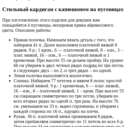
Стильный кардиган с капюшоном на пуговицах
При изготовлении этого изделия для девушек вам
понадобятся 4 пуговицы, мохеровая пряжа абрикосового
цвета. Описание работы:
Правая полочка. Начинаем вязать деталь с того, что
набираем 41 п. Далее выполняем платочной вязкой 8
рядков. 9 р.: 1 кром., 6 — платочной вязкой, 8 – изн., 3 –
плат. вязкой, 16 – изн., 6 — платочной вязкой и 1
кромочная. При высоте 55 см делаем пройму. На уровне
66 см убираем в двух четных рядах подряд по три петли,
в следующих двух – по 2, и трех рядах – по одной.
Левая полочка выполняется аналогично.
Спинка. Набираем 77 петелек и вяжем 8 полос простой
платочной вязкой. 9 р.: 1 кромочная, 6 — плат. вязкой,
16 – изн., 6 – платочной вязкой, 1 – кром. При высоте 55
см сокращаем симметрично по три петли, убираем во
всех вторых рядах по одной п. три раза. На высоте 76
см. уменьшаем на 33 п. вырез горловины, и убираем с
каждой стороны по 16 п., идущих на плечи.
Рукав. 36 п. платочной вязки провязываем 8 рядов,
затем прибавляем симметрично по 11 петель во всех 6 р.
При высоте 44 см сокращаем в каждом четном ряду по 4