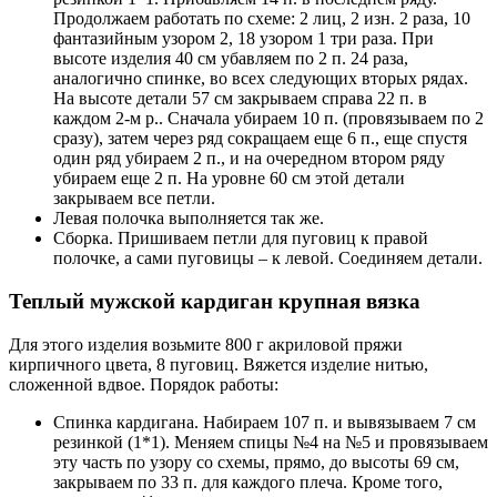
Продолжаем работать по схеме: 2 лиц, 2 изн. 2 раза, 10
фантазийным узором 2, 18 узором 1 три раза. При
высоте изделия 40 см убавляем по 2 п. 24 раза,
аналогично спинке, во всех следующих вторых рядах.
На высоте детали 57 см закрываем справа 22 п. в
каждом 2-м р.. Сначала убираем 10 п. (провязываем по 2
сразу), затем через ряд сокращаем еще 6 п., еще спустя
один ряд убираем 2 п., и на очередном втором ряду
убираем еще 2 п. На уровне 60 см этой детали
закрываем все петли.
Левая полочка выполняется так же.
Сборка. Пришиваем петли для пуговиц к правой
полочке, а сами пуговицы – к левой. Соединяем детали.
Теплый мужской кардиган крупная вязка
Для этого изделия возьмите 800 г акриловой пряжи
кирпичного цвета, 8 пуговиц. Вяжется изделие нитью,
сложенной вдвое. Порядок работы:
Спинка кардигана. Набираем 107 п. и вывязываем 7 см
резинкой (1*1). Меняем спицы №4 на №5 и провязываем
эту часть по узору со схемы, прямо, до высоты 69 см,
закрываем по 33 п. для каждого плеча. Кроме того,