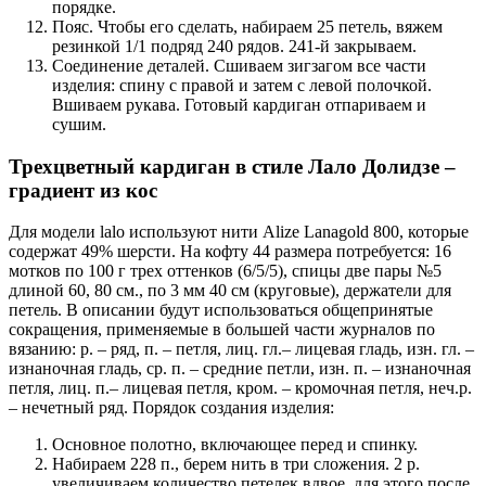
порядке.
Пояс. Чтобы его сделать, набираем 25 петель, вяжем
резинкой 1/1 подряд 240 рядов. 241-й закрываем.
Соединение деталей. Сшиваем зигзагом все части
изделия: спину с правой и затем с левой полочкой.
Вшиваем рукава. Готовый кардиган отпариваем и
сушим.
Трехцветный кардиган в стиле Лало Долидзе –
градиент из кос
Для модели lalo используют нити Alize Lanagold 800, которые
содержат 49% шерсти. На кофту 44 размера потребуется: 16
мотков по 100 г трех оттенков (6/5/5), спицы две пары №5
длиной 60, 80 см., по 3 мм 40 см (круговые), держатели для
петель. В описании будут использоваться общепринятые
сокращения, применяемые в большей части журналов по
вязанию: р. – ряд, п. – петля, лиц. гл.– лицевая гладь, изн. гл. –
изнаночная гладь, ср. п. – средние петли, изн. п. – изнаночная
петля, лиц. п.– лицевая петля, кром. – кромочная петля, неч.р.
– нечетный ряд. Порядок создания изделия:
Основное полотно, включающее перед и спинку.
Набираем 228 п., берем нить в три сложения. 2 р.
увеличиваем количество петелек вдвое, для этого после