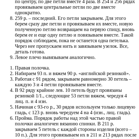
по центру, по две петли вместе 4 раза. В 254 и 256 рядах
провязываем центральные петли по две вместе
однократно.
259 р. – последний. Его петли закрываем. Для этого
берем сразу две петли и провязываем их вместе, новую
полученную петлю возвращаем на первую спицу, вновь
берем ее и еще одну петлю и повязываем вместе. Такой
порядок соблюдаем, пока не останется одна петелька.
Через нее пропускаем нить и завязываем узелок. Все,
деталь готова.
Левое плечо вывязываем аналогично.
Правая полочка.
Набираем 93 п. и вяжем 90 р. «английской резинкой».
Работая с 91 рядом, закрываем равномерно 30 петель –
каждую 3 и 4 петли провязываем вместе.
В 92 ряду крайние лев. 10 петель будут провязаны
резинкой 1/1., следующие 53 петли вяжем, чередуя 4
лиц. п. и 4 изн.
Начиная с 93-го р., 30 рядов используем только лицевую
гладь, с 123 р. вновь чередуем 4 на 4 (изн., лиц. гладь).
Пройма. Порядок работы над этой частью правой
полочки аналогичен вязанию спинки. В 211 р.
закрываем 5 петель с каждой стороны изделия (всего –
10 п.). Для этого провязываем их в 211 и 213 рядах после