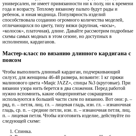
универсален, не имеет привязанности ни к полу, ни к времени
года и возрасту. Теплому вязаному пальто будут рады и
ребенок, и юная модница. Популярность изделий
способствовала созданию огромного количества моделей,
отличающихся по цвету, типу вязки (крупная, «косы»,
«колосок», платочная), длине. Давайте рассмотрим подробные
схемы самых модных в этом сезоне, но доступных в
исполнении, кардиганов.
Мастер-класс по вязанию длинного кардигана с
поясом
Чтобы выполнить длинный кардиган, подчеркивающий
силуэт, для женщины 46-48 размера, возьмите: 1 кг пряжи
малинового цвета «Maqic JAZZ», спицы №3 (круговые). При
вязании узора нить берется в два сложения. Перед работой
нужно вспомнить, какие общепринятые сокращения
используются в большей части схем по вязанию. Вот они: р. –
ряд, п. – петля, лиц. гл. – лицевая гладь, изн. гл. – изнаночная
гладь, ср. п. – средние петли, изн. п. – изнаночная петля, лиц.
п. – лицевая петля. Чтобы изготовить изделие, действуйте по
следующей схеме:
Спинка.