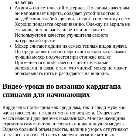
на вещах.
Акрил – синтетический материал. По своим качествам
он напоминает шерсть, обладает устойчивостью к
воздействию слабой щелочи, кислот, солнечному свету.
Хорошо поддается окрашиванию. Одежду из акрила не
ест моль, оно не растягивается и не садится.
Используется в качестве улучшителя свойств
натуральной пряжи.
Мохер считают одним из самых теплых видов пряжи.
Он представляет собой шерсть ангорских коз. Самый
лучший мохер получается при стрижке козлят.
Применяется в виде смеси с синтетическими
волокнами, в связи с тем, что чистый мохер не может
образовывать нить и распадается на волокна.
Видео-уроки по вязанию кардигана
спицами для начинающих
Кардиганы популярны как среди дам, так и среди мужской
части населения, независимо от их возраста. Существует
масса изделий для девочек и мальчиков. Многие женщины
стремятся самостоятельно связать понравившуюся модель.
Однако большой объем работы, наличие узоров отпугивают
от такого занятия. Но есть и модели, вязание которых