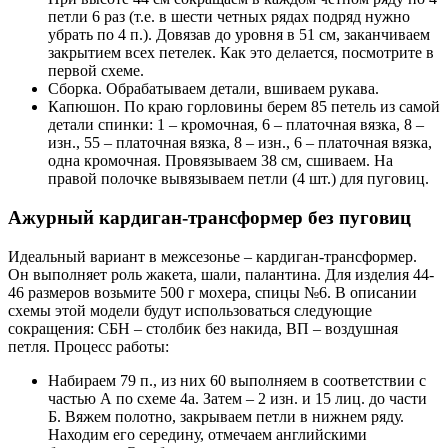
петли 6 раз (т.е. в шести четных рядах подряд нужно
убрать по 4 п.). Довязав до уровня в 51 см, заканчиваем
закрытием всех петелек. Как это делается, посмотрите в
первой схеме.
Сборка. Обрабатываем детали, вшиваем рукава.
Капюшон. По краю горловины берем 85 петель из самой
детали спинки: 1 – кромочная, 6 – платочная вязка, 8 –
изн., 55 – платочная вязка, 8 – изн., 6 – платочная вязка,
одна кромочная. Провязываем 38 см, сшиваем. На
правой полочке вывязываем петли (4 шт.) для пуговиц.
Ажурный кардиган-трансформер без пуговиц
Идеальный вариант в межсезонье – кардиган-трансформер.
Он выполняет роль жакета, шали, палантина. Для изделия 44-
46 размеров возьмите 500 г мохера, спицы №6. В описании
схемы этой модели будут использоваться следующие
сокращения: СБН – столбик без накида, ВП – воздушная
петля. Процесс работы:
Набираем 79 п., из них 60 выполняем в соответствии с
частью А по схеме 4а. Затем – 2 изн. и 15 лиц. до части
Б. Вяжем полотно, закрываем петли в нижнем ряду.
Находим его середину, отмечаем английскими