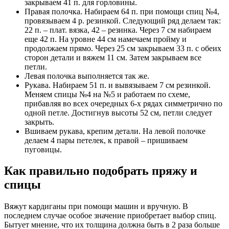
закрываем 41 п. для горловины.
Правая полочка. Набираем 64 п. при помощи спиц №4,
провязываем 4 р. резинкой. Следующий ряд делаем так:
22 п. – плат. вязка, 42 – резинка. Через 7 см набираем
еще 42 п. На уровне 44 см намечаем пройму и
продолжаем прямо. Через 25 см закрываем 33 п. с обеих
сторон детали и вяжем 11 см. Затем закрываем все
петли.
Левая полочка выполняется так же.
Рукава. Набираем 51 п. и вывязываем 7 см резинкой.
Меняем спицы №4 на №5 и работаем по схеме,
прибавляя во всех очередных 6-х рядах симметрично по
одной петле. Достигнув высоты 52 см, петли следует
закрыть.
Вшиваем рукава, крепим детали. На левой полочке
делаем 4 пары петелек, к правой – пришиваем
пуговицы.
Как правильно подобрать пряжу и
спицы
Вяжут кардиганы при помощи машин и вручную. В
последнем случае особое значение приобретает выбор спиц.
Бытует мнение, что их толщина должна быть в 2 раза больше