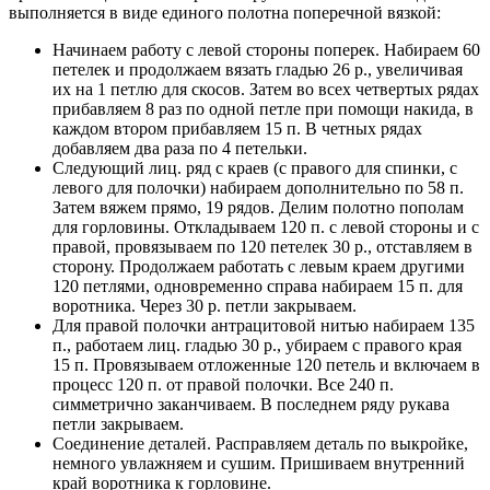
выполняется в виде единого полотна поперечной вязкой:
Начинаем работу с левой стороны поперек. Набираем 60
петелек и продолжаем вязать гладью 26 р., увеличивая
их на 1 петлю для скосов. Затем во всех четвертых рядах
прибавляем 8 раз по одной петле при помощи накида, в
каждом втором прибавляем 15 п. В четных рядах
добавляем два раза по 4 петельки.
Следующий лиц. ряд с краев (с правого для спинки, с
левого для полочки) набираем дополнительно по 58 п.
Затем вяжем прямо, 19 рядов. Делим полотно пополам
для горловины. Откладываем 120 п. с левой стороны и с
правой, провязываем по 120 петелек 30 р., отставляем в
сторону. Продолжаем работать с левым краем другими
120 петлями, одновременно справа набираем 15 п. для
воротника. Через 30 р. петли закрываем.
Для правой полочки антрацитовой нитью набираем 135
п., работаем лиц. гладью 30 р., убираем с правого края
15 п. Провязываем отложенные 120 петель и включаем в
процесс 120 п. от правой полочки. Все 240 п.
симметрично заканчиваем. В последнем ряду рукава
петли закрываем.
Соединение деталей. Расправляем деталь по выкройке,
немного увлажняем и сушим. Пришиваем внутренний
край воротника к горловине.