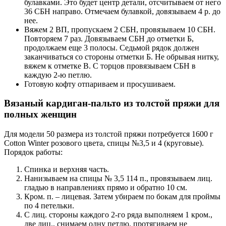
булавками. Это будет центр детали, отсчитываем от него
36 СБН направо. Отмечаем булавкой, довязываем 4 р. до
нее.
Вяжем 2 ВП, пропускаем 2 СБН, провязываем 10 СБН.
Повторяем 7 раз. Довязываем СБН до отметки Б,
продолжаем еще 3 полосы. Седьмой рядок должен
заканчиваться со стороны отметки Б. Не обрывая нитку,
вяжем к отметке В. С торцов провязываем СБН в
каждую 2-ю петлю.
Готовую кофту отпариваем и просушиваем.
Вязаный кардиган-пальто из толстой пряжи для
полных женщин
Для модели 50 размера из толстой пряжи потребуется 1600 г
Cotton Winter розового цвета, спицы №3,5 и 4 (круговые).
Порядок работы:
Спинка и верхняя часть.
Нанизываем на спицы № 3,5 114 п., провязываем лиц.
гладью в направлениях прямо и обратно 10 см.
Кром. п. – лицевая. Затем убираем по бокам для проймы
по 4 петельки.
С лиц. стороны каждого 2-го ряда выполняем 1 кром.,
две лиц., снимаем одну петлю, протягиваем не