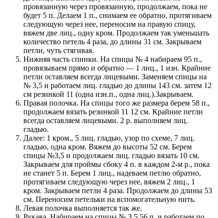
провязанную через провязанную, продолжаем, пока не
будет 5 п. Делаем 1 п., снимаем ее обратно, протягиваем
следующую через нее, переносим на правую спицу,
вяжем две лиц., одну кром. Продолжаем так уменьшать
количество петель 4 раза, до длины 31 см. Закрываем
петли, чуть стягивая.
Нижняя часть спинки. На спицы № 4 набираем 95 п.,
провязываем прямо и обратно — 1 лиц., 1 изн. Крайние
петли оставляем всегда лицевыми. Заменяем спицы на
№ 3,5 и работаем лиц. гладью до длины 143 см. затем 12
см резинкой 11 (одна изн.п., одна лиц.).Закрываем.
Правая полочка. На спицы того же размера берем 58 п.,
продолжаем вязать резинкой 11 12 см. Крайние петли
всегда оставляем лицевыми. 2 р. выполняем лиц.
гладью.
Далее: 1 кром., 5 лиц. гладью, узор по схеме, 7 лиц.
гладью, одна кром. Вяжем до высоты 52 см. Берем
спицы №3,5 и продолжаем лиц. гладью вязать 10 см.
Закрываем для проймы сбоку 4 п. в каждом 2-м р., пока
не станет 5 п. Берем 1 лиц., надеваем петлю обратно,
протягиваем следующую через нее, вяжем 2 лиц., 1
кром. Закрываем петли 4 раза. Продолжаем до длины 53
см. Переносим петельки на вспомогательную нить.
Левая полочка выполняется так же.
Рукава. Набираем на спицы № 3,5 56 п. и работаем по