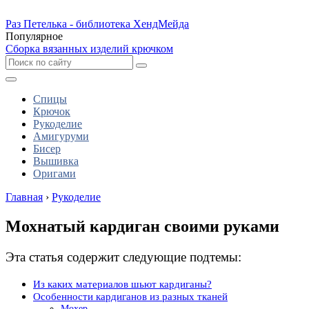
Раз Петелька - библиотека ХендМейда
Популярное
Сборка вязанных изделий крючком
Спицы
Крючок
Рукоделие
Амигуруми
Бисер
Вышивка
Оригами
Главная
›
Рукоделие
Мохнатый кардиган своими руками
Эта статья содержит следующие подтемы:
Из каких материалов шьют кардиганы?
Особенности кардиганов из разных тканей
Мохер