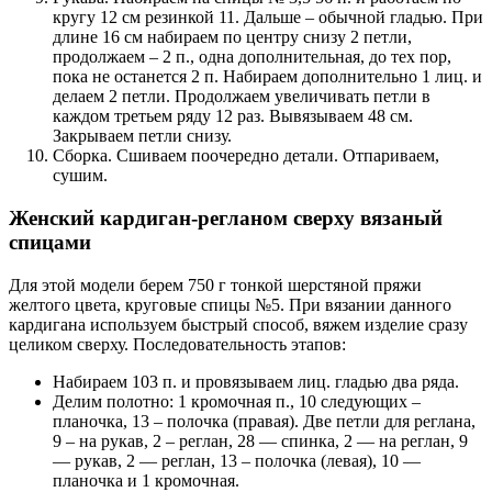
кругу 12 см резинкой 11. Дальше – обычной гладью. При
длине 16 см набираем по центру снизу 2 петли,
продолжаем – 2 п., одна дополнительная, до тех пор,
пока не останется 2 п. Набираем дополнительно 1 лиц. и
делаем 2 петли. Продолжаем увеличивать петли в
каждом третьем ряду 12 раз. Вывязываем 48 см.
Закрываем петли снизу.
Сборка. Сшиваем поочередно детали. Отпариваем,
сушим.
Женский кардиган-регланом сверху вязаный
спицами
Для этой модели берем 750 г тонкой шерстяной пряжи
желтого цвета, круговые спицы №5. При вязании данного
кардигана используем быстрый способ, вяжем изделие сразу
целиком сверху. Последовательность этапов:
Набираем 103 п. и провязываем лиц. гладью два ряда.
Делим полотно: 1 кромочная п., 10 следующих –
планочка, 13 – полочка (правая). Две петли для реглана,
9 – на рукав, 2 – реглан, 28 — спинка, 2 — на реглан, 9
— рукав, 2 — реглан, 13 – полочка (левая), 10 —
планочка и 1 кромочная.