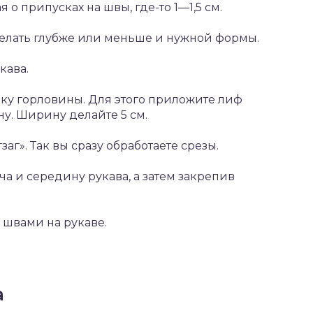
 о припусках на швы, где-то 1—1,5 см.
делать глубже или меньше и нужной формы.
кава.
чку горловины. Для этого приложите лиф
у. Ширину делайте 5 см.
аг». Так вы сразу обработаете срезы.
еча и середину рукава, а затем закрепив
о швами на рукаве.
а