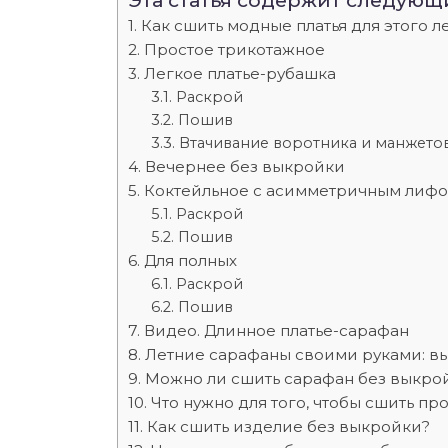
Эта статья содержит следующ
Как сшить модные платья для этого л
Простое трикотажное
Легкое платье-рубашка
Раскрой
Пошив
Втачивание воротника и манжето
Вечернее без выкройки
Коктейльное с асимметричным лиф
Раскрой
Пошив
Для полных
Раскрой
Пошив
Видео. Длинное платье-сарафан
Летние сарафаны своими руками: в
Можно ли сшить сарафан без выкро
Что нужно для того, чтобы сшить п
Как сшить изделие без выкройки?