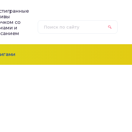
стигранные
тивы
чком со
мами и
исанием
игами