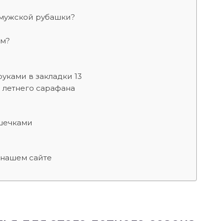
й мужской рубашки?
ом?
уками в закладки 13
 летнего сарафана
ашечками
 нашем сайте