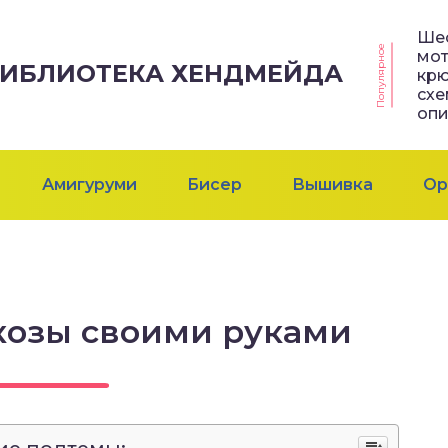
Ше
Популярное
мо
 БИБЛИОТЕКА ХЕНДМЕЙДА
крю
схе
оп
Амигуруми
Бисер
Вышивка
Ор
козы своими руками