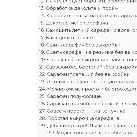
На что следует обратить особое вн
Обработка декольте и пройм
Как сшить платье на лето из старо
Декор летнего сарафана
Как сшить летний сарафан с волано
Как сделать волан?
Сшить сарафан без выкройки
Сшить сарафан на резинке без вык
Сарафан без выкройки с завязкой 
Сарафан без бретелей (без выкройк
Сарафан трапеция без выкройки
Летний сарафан на полную фигуру 
Можно очень просто и быстро сшить
Сарафан полу-солнце.
Сарафан прямой со сборкой вверху
Совсем просто — платье туника.
Простая выкройка сарафана
Добавим ретро! Шьем сарафан по 
Моделирование выкройки сараф