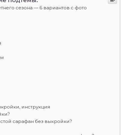
ие подтемы:
етнего сезона — 6 вариантов с фото
в
ом
ыкройки, инструкция
йки?
ростой сарафан без выкройки?