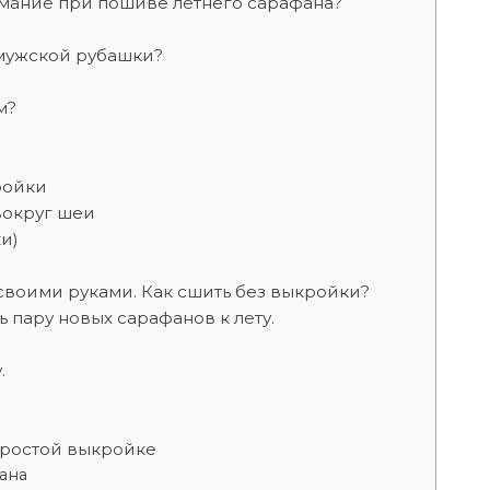
имание при пошиве летнего сарафана?
й мужской рубашки?
м?
ройки
вокруг шеи
и)
своими руками. Как сшить без выкройки?
 пару новых сарафанов к лету.
.
простой выкройке
ана