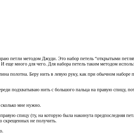
ираю петли методом Джуди. Это набор петель “открытыми петлями
. И еще много для чего. Для набора петель таким методом исполь
лина полотна. Беру нить в левую руку, как при обычном наборе п
реди подхватываю нить с большого пальца на правую спицу, пото
 сколько мне нужно.
правую спицу (ту, на которую была накинута предпоследняя петл
но скрещенных не получить.
о.