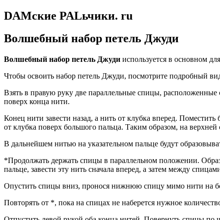
DAMские PALьчики. ru
Волшебный набор петель Джуди
Волшебный набор петель Джуди
используется в основном для
Чтобы освоить набор петель Джуди, посмотрите подробный вид
Взять в правую руку две параллельные спицы, расположенные 
поверх конца нити.
Конец нити завести назад, а нить от клубка вперед. Поместить
от клубка поверх большого пальца. Таким образом, на верхней 
В дальнейшем нитью на указательном пальце будут образовыват
*Продолжать держать спицы в параллельном положении. Образ
пальце, завести эту нить сначала вперед, а затем между спицами
Опустить спицы вниз, пронося нижнюю спицу мимо нити на бол
Повторять от *, пока на спицах не наберется нужное количество
Отпустить левой рукой оба конца нитей. Повернуть спицы по ч