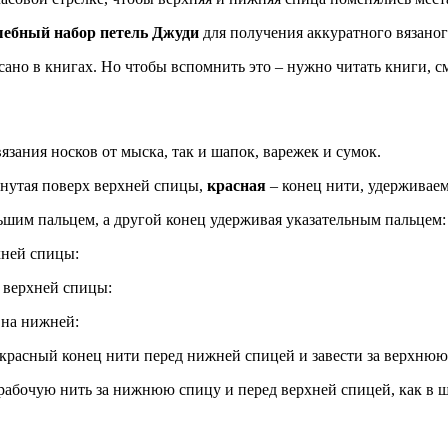
ебный набор петель Джуди
для получения аккуратного вязаног
сано в книгах. Но чтобы вспомнить это – нужно читать книги, смо
язания носков от мыска, так и шапок, варежек и сумок.
нутая поверх верхней спицы,
красная
– конец нити, удерживае
шим пальцем, а другой конец удерживая указательным пальцем:
хней спицы:
х верхней спицы:
 на нижней:
расный конец нити перед нижней спицей и завести за верхнюю
абочую нить за нижнюю спицу и перед верхней спицей, как в ш