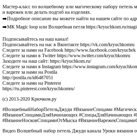
Мастер-класс по волшебному или магическому набору петель м
и варежек или делать подгиб на изделиях.
➡️Подробное описание вы можете найти на нашем сайте по адресу
➡️МК Magic loop или Волшебная петля https://kryuchkom.ru/magic-l
Подписывайтесь на наш канал!
Подписывайтесь на нас в Вконтакте https://vk.com/kryuchkomru
Следите за нами на Facebook https://www.facebook.com/kryuchek
Следите за нами в Twitter https://www.twitter.com/kryuchkomru
Заходите на наш сайт: https://kryuchkom.ru/
Следите за нами в Instagram https://www.instagram.com/kryuchko
Следите за нами на Postila
http://postila.ru/id6487051
Следите за нами на Pinterest
https://ru.pinterest.com/kryuchkomru/
(c) 2013-2020 Крючком.ру
#ВолшебныйНаборПетельДжуди #ВязаниеСпицами #Магическ
#ВязаниеСпицамиДляНачинающих #СпицыДляНачинающих #Н
#ВязаниеНосковСпицамиОтМыска #ВязаниеВарежекСпицам
Видео Волшебный набор петель Джуди канала Уроки вязания 