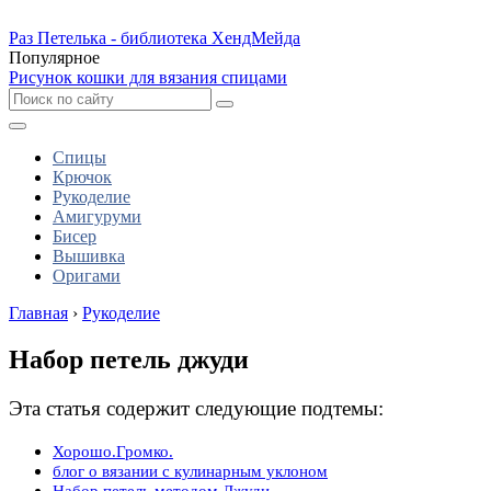
Раз Петелька - библиотека ХендМейда
Популярное
Рисунок кошки для вязания спицами
Спицы
Крючок
Рукоделие
Амигуруми
Бисер
Вышивка
Оригами
Главная
›
Рукоделие
Набор петель джуди
Эта статья содержит следующие подтемы:
Хорошо.Громко.
блог о вязании с кулинарным уклоном
Набор петель методом Джуди