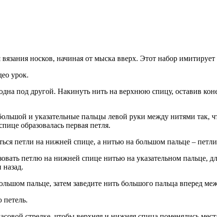
 вязания носков, начиная от мыска вверх. Этот набор имитирует
ео урок.
одна под другой. Накинуть нить на верхнюю спицу, оставив ко
 большой и указательные пальцы левой руки между нитями так, ч
спице образовалась первая петля.
ься петли на нижней спице, а нитью на большом пальце – петли
овать петлю на нижней спице нитью на указательном пальце, д
 назад.
ьшом пальце, затем заведите нить большого пальца вперед меж
 петель.
асовой стрелке, чтобы верхняя и нижняя спица поменялись места