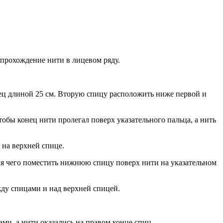
 прохождение нити в лицевом ряду.
нец длиной 25 см. Вторую спицу расположить ниже первой и
тобы конец нити пролегал поверх указательного пальца, а нить
 на верхней спице.
ля чего поместить нижнюю спицу поверх нити на указательном
ду спицами и над верхней спицей.
ми, а нити оказались на правом конце спиц.