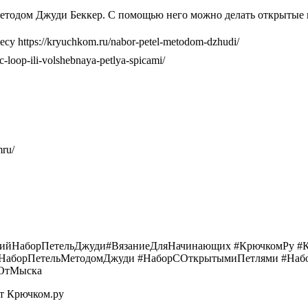
етодом Джуди Беккер. С помощью него можно делать открытые пе
 https://kryuchkom.ru/nabor-petel-metodom-dzhudi/
oop-ili-volshebnaya-petlya-spicami/
mru/
ийНаборПетельДжуди#ВязаниеДляНачинающих #КрючкомРу #К
аборПетельМетодомДжуди #НаборСОткрытымиПетлями #Набор
иОтМыска
от Крючком.ру