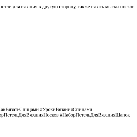
тли для вязания в другую сторону, также вязать мыски носков
акВязатьСпицами #УрокиВязанияСпицами
ПетельДляВязанияНосков #НаборПетельДляВязанияШапок