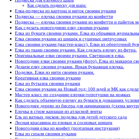
Как сделать подвеску для шара:
Елка-подвеска из картона и ниток своими руками
Подвеска — елочка своими руками из конфетти
Подвеска — елочка своими руками из конфетти и пайеток ма
Как сделать новогоднюю елку своими руками
Елка из бумаги своими руками. Елка из обрывков журнальны
Елка своими руками из шишек и сушеных цитрусовых
Елка своими руками (мастер-класс). Елки из оберточной бум
Елка из ткани своими руками. Как сделать елочку из фетра.
Оригинальные елки своими руками. Светящаяся елка.
Новогодние елки своими руками (фото). Елка из макарон с
Делаем елку своими руками. Яркая бумажная елочка.
Поделки. Елки из нити своими руками.
Креативная елка своими руками
Елка из бутылок своими руками
Елка своими руками на Новый год: 100 идей и МК как сдел
Мастер класс по созданию елочки-топотушки на ножках
Как сделать объемную елочку из бумаги в домашних услов
Новогоднее дерево из бисера для начинающих (схема внутр
Елочка в стиле канзаши из атласной ленты
Ель из ватных дисков: поделка для детей детского сада
Лесная красавица из еловых и сосновых шишек
Новогодняя елка из конфет (поэтапная инструкция)
Елка из сизаля своими руками