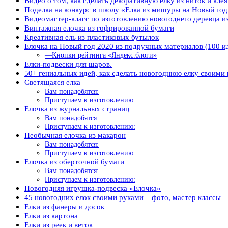
Видео о том, как сделать декоративную елку из ниток и кле
Поделка на конкурс в школу «Елка из мишуры на Новый год
Видеомастер-класс по изготовлению новогоднего деревца и
Винтажная елочка из гофрированной бумаги
Креативная ель из пластиковых бутылок
Елочка на Новый год 2020 из подручных материалов (100 и
—Кнопки рейтинга «Яндекс.блоги»
Елки-подвески для шаров.
50+ гениальных идей, как сделать новогоднюю елку своими
Светящаяся елка
Вам понадобятся:
Приступаем к изготовлению:
Елочка из журнальных страниц
Вам понадобятся:
Приступаем к изготовлению:
Необычная елочка из макарон
Вам понадобятся:
Приступаем к изготовлению:
Елочка из оберточной бумаги
Вам понадобятся:
Приступаем к изготовлению:
Новогодняя игрушка-подвеска «Елочка»
45 новогодних елок своими руками – фото, мастер классы
Елки из фанеры и досок
Елки из картона
Елки из реек и веток