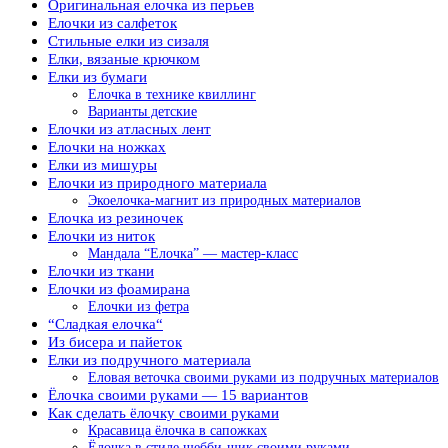
Оригинальная елочка из перьев
Елочки из салфеток
Стильные елки из сизаля
Елки, вязаные крючком
Елки из бумаги
Елочка в технике квиллинг
Варианты детские
Елочки из атласных лент
Елочки на ножках
Елки из мишуры
Елочки из природного материала
Экоелочка-магнит из природных материалов
Елочка из резиночек
Елочки из ниток
Мандала “Елочка” — мастер-класс
Елочки из ткани
Елочки из фоамирана
Елочки из фетра
“Сладкая елочка“
Из бисера и пайеток
Елки из подручного материала
Еловая веточка своими руками из подручных материалов
Ёлочка своими руками — 15 вариантов
Как сделать ёлочку своими руками
Красавица ёлочка в сапожках
Ёлочка в стиле шебби-шик своими руками