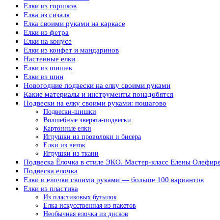
Елки из горшков
Елка из сизаля
Елка своими руками на каркасе
Елки из фетра
Елки на конусе
Елки из конфет и мандаринов
Настенные елки
Елки из шишек
Елки из шин
Новогодние подвески на елку своими руками
Какие материалы и инструменты понадобятся
Подвески на елку своими руками: пошагово
Подвески-шишки
Волшебные зверята-подвески
Картонные елки
Игрушки из проволоки и бисера
Елки из веток
Игрушки из ткани
Подвеска Ёлочка в стиле ЭКО. Мастер-класс Елены Олефире
Подвеска елочка
Елки и елочки своими руками — больше 100 вариантов
Елки из пластика
Из пластиковых бутылок
Елка искусственная из пакетов
Необычная елочка из дисков