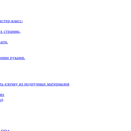
стер-класс:
х страниц.
аги.
воими руками.
ать елочку из подручных материалов
иях
и)