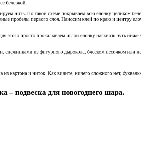
ее бечевкой.
ируем нить. По такой схеме покрываем всю елочку целиком бече
ожные пробелы первого слоя. Наносим клей по краю и центру е
для этого просто прокалываем иглой елочку насквозь чуть ниже
ами, снежинками из фигурного дырокола, блеском песочком или и
ка из картона и ниток. Как видите, ничего сложного нет, буквал
а – подвеска для новогоднего шара.