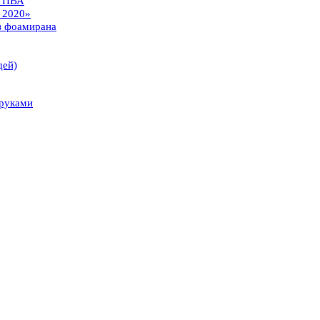
я ПВА
 2020»
з фоамирана
дей)
 руками