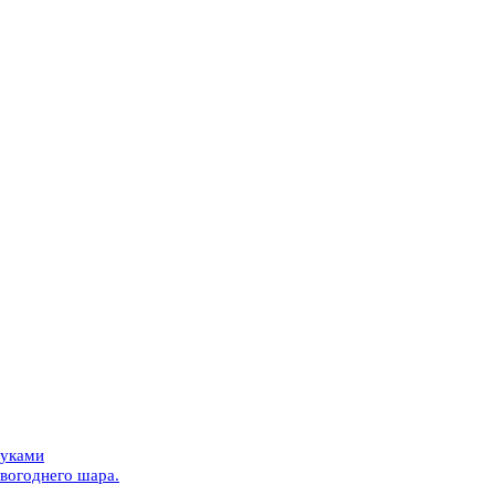
руками
овогоднего шара.