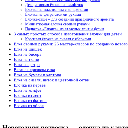
Декоративная ёлочка из салфеток
Елочка из пластилина с конфетками
Ёлочка из фетра своими руками
Ёлочка-саше – для создания праздничного аромата
Миниатюрная ёлочка своими руками
Подвеска «Елочка» из атласных лент и бусин
3 самых простых способа изготовления ёлочки для детей
Красивая ёлочка из сизаля с яблоками
Елка своими руками: 25 мастер-классов по созданию новог
Елка из шишек
Елка из бисера
Елка из ткани
Елка из фетра
Вязаная крючком елка
Елка из бумаги и картона
Елка из сизаля, ниток и цветочной сетки
Елочка из перьев
Елка из конфет
Елочка из лент
Елочка из фатина
Елочка из яблок
Новогодняя подвеска — елочка из карт