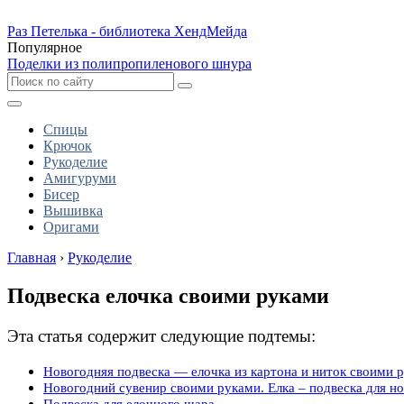
Раз Петелька - библиотека ХендМейда
Популярное
Поделки из полипропиленового шнура
Спицы
Крючок
Рукоделие
Амигуруми
Бисер
Вышивка
Оригами
Главная
›
Рукоделие
Подвеска елочка своими руками
Эта статья содержит следующие подтемы:
Новогодняя подвеска — елочка из картона и ниток своими 
Новогодний сувенир своими руками. Елка – подвеска для н
Подвеска для елочного шара