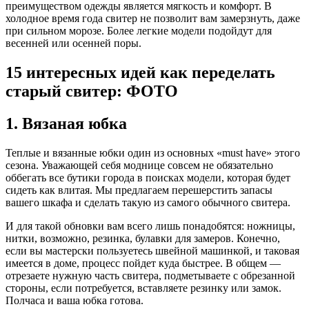
преимуществом одежды является мягкость и комфорт. В
холодное время года свитер не позволит вам замерзнуть, даже
при сильном морозе. Более легкие модели подойдут для
весенней или осенней поры.
15 интересных идей как переделать
старый свитер: ФОТО
1. Вязаная юбка
Теплые и вязанные юбки один из основных «must have» этого
сезона. Уважающей себя моднице совсем не обязательно
оббегать все бутики города в поисках модели, которая будет
сидеть как влитая. Мы предлагаем перешерстить запасы
вашего шкафа и сделать такую из самого обычного свитера.
И для такой обновки вам всего лишь понадобятся: ножницы,
нитки, возможно, резинка, булавки для замеров. Конечно,
если вы мастерски пользуетесь швейной машинкой, и таковая
имеется в доме, процесс пойдет куда быстрее. В общем —
отрезаете нужную часть свитера, подметываете с обрезанной
стороны, если потребуется, вставляете резинку или замок.
Полчаса и ваша юбка готова.