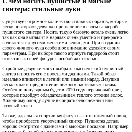
С чем носить пушистые и мягкие
свитера: стильные луки
Существует огромное количество стильных образов, которые
легко повторяют девушки при наличие в своем гардеробе
пушистого свитера. Носить такую базовую деталь очень легко,
так как она выглядит в нарядах очень уместно и прекрасно
сочетается с другими женскими вещицами. При создании
своего личного лука особенное внимание уделяйте своим
параметрам. При выборе такого атрибута гардероба стоит
отнестись к своей фигуре с особой жесткостью.
Стройные девушки могут выбрать классический пушистый
свитер и носить его с простыми джинсами. Такой образ
идеально впишется в летний или зимний наряд. Девушки
легко отдают предпочтение нежным пастельным тонам.
Особенно популярным будет в 2020 году персиковый цвет,
которые подойдут обладательницам теплого оттенка волос.
Холодному блонду лучше выбирать белоснежный или
розовый колер.
Также, идеальная спортивная фигура — это отличный повод,
чтобы приобрести укороченный свитер. Пушистая деталь
хорошо смотрится с джинсами с высокой посадкой. Например
это могут быть «бананы» или «мом фит» (американки).