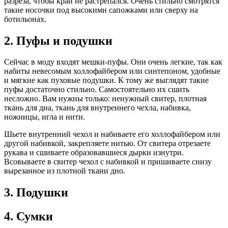
разреза, чтобы край не растрепался. Очень стильно смотрятся
такие носочки под высокими сапожками или сверху на
ботильонах.
2. Пуфы и подушки
Сейчас в моду входят мешки-пуфы. Они очень легкие, так как
набиты невесомым холлофайбером или синтепоном, удобные
и мягкие как пуховые подушки. К тому же выглядят такие
пуфы достаточно стильно. Самостоятельно их сшить
несложно. Вам нужны только: ненужный свитер, плотная
ткань для дна, ткань для внутреннего чехла, набивка,
ножницы, игла и нити.
Шьете внутренний чехол и набиваете его холлофайбером или
другой набивкой, закрепляете нитью. От свитера отрезаете
рукава и сшиваете образовавшиеся дырки изнутри.
Всовываете в свитер чехол с набивкой и пришиваете снизу
вырезанное из плотной ткани дно.
3. Подушки
4. Сумки