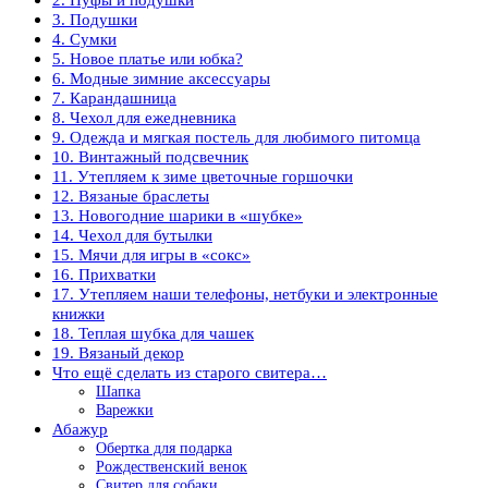
3. Подушки
4. Сумки
5. Новое платье или юбка?
6. Модные зимние аксессуары
7. Карандашница
8. Чехол для ежедневника
9. Одежда и мягкая постель для любимого питомца
10. Винтажный подсвечник
11. Утепляем к зиме цветочные горшочки
12. Вязаные браслеты
13. Новогодние шарики в «шубке»
14. Чехол для бутылки
15. Мячи для игры в «сокс»
16. Прихватки
17. Утепляем наши телефоны, нетбуки и электронные
книжки
18. Теплая шубка для чашек
19. Вязаный декор
Что ещё сделать из старого свитера…
Шапка
Варежки
Абажур
Обертка для подарка
Рождественский венок
Свитер для собаки