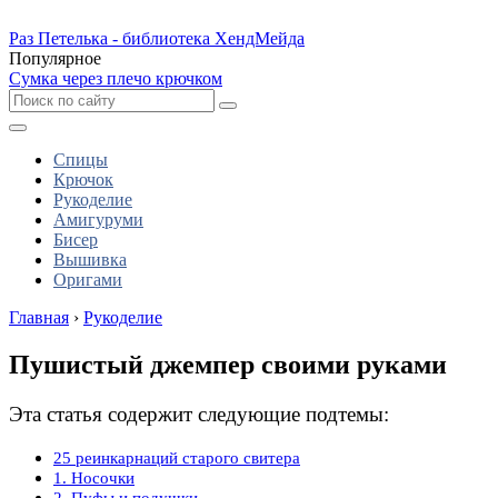
Раз Петелька - библиотека ХендМейда
Популярное
Сумка через плечо крючком
Спицы
Крючок
Рукоделие
Амигуруми
Бисер
Вышивка
Оригами
Главная
›
Рукоделие
Пушистый джемпер своими руками
Эта статья содержит следующие подтемы:
25 реинкарнаций старого свитера
1. Носочки
2. Пуфы и подушки