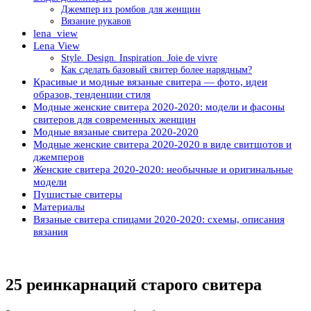
Джемпер из ромбов для женщин
Вязание рукавов
lena_view
Lena View
Style. Design. Inspiration. Joie de vivre
Как сделать базовый свитер более нарядным?
Красивые и модные вязаные свитера — фото, идеи
образов, тенденции стиля
Модные женские свитера 2020-2020: модели и фасоны
свитеров для современных женщин
Модные вязаные свитера 2020-2020
Модные женские свитера 2020-2020 в виде свитшотов и
джемперов
Женские свитера 2020-2020: необычные и оригинальные
модели
Пушистые свитеры
Материалы
Вязаные свитера спицами 2020-2020: схемы, описания
вязания
25 реинкарнаций старого свитера