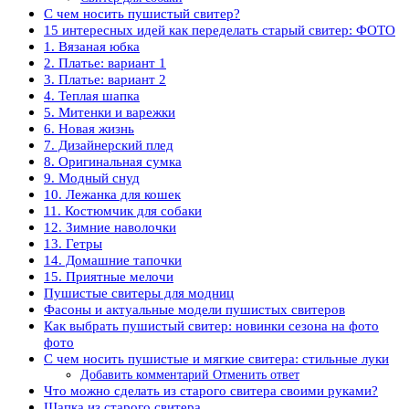
С чем носить пушистый свитер?
15 интересных идей как переделать старый свитер: ФОТО
1. Вязаная юбка
2. Платье: вариант 1
3. Платье: вариант 2
4. Теплая шапка
5. Митенки и варежки
6. Новая жизнь
7. Дизайнерский плед
8. Оригинальная сумка
9. Модный снуд
10. Лежанка для кошек
11. Костюмчик для собаки
12. Зимние наволочки
13. Гетры
14. Домашние тапочки
15. Приятные мелочи
Пушистые свитеры для модниц
Фасоны и актуальные модели пушистых свитеров
Как выбрать пушистый свитер: новинки сезона на фото
фото
С чем носить пушистые и мягкие свитера: стильные луки
Добавить комментарий Отменить ответ
Что можно сделать из старого свитера своими руками?
Шапка из старого свитера