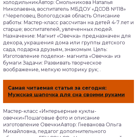
холодильникАвтор: Смольникова Наталья
Николаевна, воспитатель МБДОУ «ДСОВ №118»
г.Череповец Вологодская область Описание
работы: Мастер-класс рассчитан на детей 4-7 лет и
старше; воспитателей, увлеченных людей.
Назначение: Магнит «Овечка» предназначен для
декора, украшения дома или группы детского
сада, подарка друзьям, знакомым. Цель:
Изготовление поделки- магнита «Овечка» из
бумаги Задачи: Развивать творческое
воображение, мелкую моторику рук; .
Самая читаемая статья за сегодня:
Мужская шапочка для сна своими руками
Мастер-класс «Интерьерные куклы-
овечки»Пошаговые фото и описание
изготовление ОвечкиАвтор: Гневанова Ольга
Михайловна, педагог дополнительного