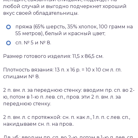
любой случай и выгодно подчеркнет хороший
вкус своей обладательницы.
пряжа (65% шерсть, 35% хлопок, 100 грамм на
55 метров), белый и красный цвет;
сп. № 5 и № 8.
Размер готового изделия: 11,5 х 86,5 см.
Плотность вязания: 13 п. х 16 р. = 10 х 10 см л. гл.
спицами № 8.
2 п. вм. л. за переднюю стенку: вводим пр. сп. во 2-
ю, потом в 1-ю п. лев. сп., пров. эти 2 п. вм. л. за
переднюю стенку.
2 п. вм. л. с протяжкой: сн. п. как л., 1 л. п. с лев. сп.,
накидываем сн. п. на пров..
Дв. уб.: вводим пр. сп. во 2-ю, потом в 1-ю п. лев. сп.,