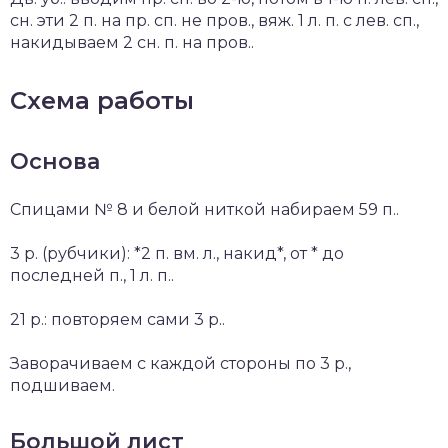
сн. эти 2 п. на пр. сп. не пров., вяж. 1 л. п. с лев. сп.,
накидываем 2 сн. п. на пров..
Схема работы
Основа
Спицами № 8 и белой ниткой набираем 59 п..
3 р. (рубчики): *2 п. вм. л., накид*, от * до
последней п., 1 л. п..
21 р.: повторяем сами 3 р..
Заворачиваем с каждой стороны по 3 р.,
подшиваем.
Большой лист