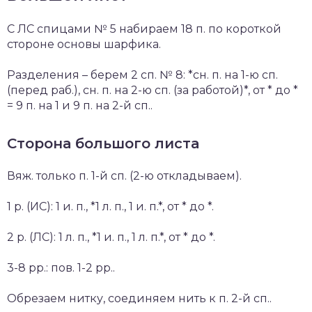
С ЛС спицами № 5 набираем 18 п. по короткой
стороне основы шарфика.
Разделения – берем 2 сп. № 8: *сн. п. на 1-ю сп.
(перед раб.), сн. п. на 2-ю сп. (за работой)*, от * до *
= 9 п. на 1 и 9 п. на 2-й сп..
Сторона большого листа
Вяж. только п. 1-й сп. (2-ю откладываем).
1 р. (ИС): 1 и. п., *1 л. п., 1 и. п.*, от * до *.
2 р. (ЛС): 1 л. п., *1 и. п., 1 л. п.*, от * до *.
3-8 рр.: пов. 1-2 рр..
Обрезаем нитку, соединяем нить к п. 2-й сп..