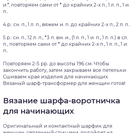
и.*, повторяем сами от * до крайних 2-х п., 1 л. п., 1 и.
п..
4 р.: сн. п., 1 л. п., вяжем и. п. до крайних 2-х п., 2 л. п..
5 р.: сн. п., 12 л. п., *3 п. вм. и., (1 л. п., 1 и. п., 1 л. п.) в сл.
п., повторяем сами от * до крайних 2-х п., 1 л. п., 1 и.
п..
Повторяем 2-5 рр. до высоты 196 см. Чтобы
закончить работу, затем закрываем все петельки.
Сшиваем края изделия для начинающих.
Вязаный шарф-трансформер для женщин готов!
Вязание шарфа-воротничка
для начинающих
Оригинальный и компактный шарфик для
женщин, связанный спицами, подойдет на