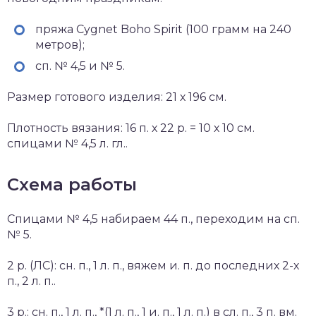
пряжа Cygnet Boho Spirit (100 грамм на 240
метров);
сп. № 4,5 и № 5.
Размер готового изделия: 21 х 196 см.
Плотность вязания: 16 п. х 22 р. = 10 х 10 см.
спицами № 4,5 л. гл..
Схема работы
Спицами № 4,5 набираем 44 п., переходим на сп.
№ 5.
2 р. (ЛС): сн. п., 1 л. п., вяжем и. п. до последних 2-х
п., 2 л. п..
3 р.: сн. п., 1 л. п., *(1 л. п., 1 и. п., 1 л. п.) в сл. п., 3 п. вм.