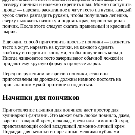
размеру пончики и надежно скрепить швы. Можно поступить
проще — нарезать раскатанное в жгут тесто на куски, каждый
кусок слегка разгладить руками, чтобы получилась лепешка,
сверху выложить начинку и поднять края, хорошо защипав
пончик. После этого следует скатать правильный и красивый
шарик.
Еще один способ приготовить простые пончики — раскатать
тесто в жгут, нарезать на кусочки, из каждого сделать
колбаску и соединить концами, чтобы получилось кольцо.
Иногда жидковатое тесто зачерпывают обычной ложкой и
придают ему круглую форму в процессе жарки.
Перед погружением во фритюр пончики, если они
приготовлены на дрожжах, должны немного постоять на
присыпанном мукой противне и подняться.
Начинки для пончиков
Приготовление начинки для пончиков дает простор для
кулинарной фантазии. Это может быть любое повидло, джем,
варенье, заварной крем, шоколад, орехи или лимонный курд,
представляющий собой воздушный лимонно-яичный крем.
Подходят для начинки и порезанные мелкими кубиками