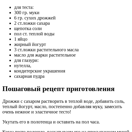
для теста:
300 гр. муки
6 гр. сухих дрожжей
2 ст.ложки сахара
щепотка соли
пол ст. теплой воды
1 яйцо
жирный йогурт
3 ст.ложки растительного масла
масло для жарки растительное
для глазури:
нутелла,
кондитерские украшения
сахарная пудра
Пошаговый рецепт приготовления
Дрожжи с сахаром растворить в теплой воде, добавить соль,
теплый йогурт, масло, постепенно добавляя муку, замесить
очень нежное и эластичное тесто!
Укутать его в полотенца и оставить на пол часа.
Когда тесто подошло, раскатываем его на присыпанном мукой