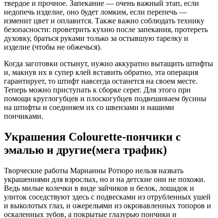
твердое и прочное. Запекание — очень важный этап, если
недопечь изделие, оно будет ломким, если перепечь —
изменит цвет и оплавится. Также важно соблюдать технику
безопасности: проветрить кухню после запекания, протереть
духовку, браться руками только за остывшую тарелку и
изделие (чтобы не обжечься).
Когда заготовки остынут, нужно аккуратно вытащить штифты
и, макнув их в супер клей вставить обратно, эта операция
гарантирует, то штифт навсегда останется на своем месте.
Теперь можно приступать к сборке серег. Для этого при
помощи круглогубцев и плоскогубцев подвешиваем бусины
на штифты и соединяем их со швензами и нашими
пончиками.
Украшения Colourette-пончики с
эмалью и другие(мега трафик)
Творческие работы Марианны Ротюро нельзя назвать
украшениями для взрослых, но и на детские они не похожи.
Ведь милые колечки в виде зайчиков и белок, лошадок и
улиток соседствуют здесь с подвесками из отрубленных ушей
и выколотых глаз, и ожерельями из окровавленных топоров и
оскаленных зубов, а покрытые глазурью пончики и