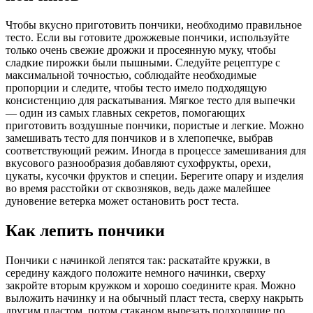
Чтобы вкусно приготовить пончики, необходимо правильное
тесто. Если вы готовите дрожжевые пончики, используйте
только очень свежие дрожжи и просеянную муку, чтобы
сладкие пирожки были пышными. Следуйте рецептуре с
максимальной точностью, соблюдайте необходимые
пропорции и следите, чтобы тесто имело подходящую
консистенцию для раскатывания. Мягкое тесто для выпечки
— один из самых главных секретов, помогающих
приготовить воздушные пончики, пористые и легкие. Можно
замешивать тесто для пончиков и в хлепопечке, выбрав
соответствующий режим. Иногда в процессе замешивания для
вкусового разнообразия добавляют сухофрукты, орехи,
цукаты, кусочки фруктов и специи. Берегите опару и изделия
во время расстойки от сквозняков, ведь даже малейшее
дуновение ветерка может остановить рост теста.
Как лепить пончики
Пончики с начинкой лепятся так: раскатайте кружки, в
середину каждого положите немного начинки, сверху
закройте вторым кружком и хорошо соедините края. Можно
выложить начинку и на обычный пласт теста, сверху накрыть
другим пластом, потом стаканом вырезать подходящие по