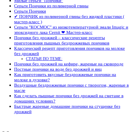
Милые серьги "Пончики"
Серьги Пончики из полимерной глины
Серьги Пончики
✔ ПОНЧИК из полимерной глины без жидкой пластики (
мастер-класс )
Серьги "КОСМОС" из низкотемпературной эмали Imagic и
эпоксидного лака Cernit ❤ Мастер-класс
Пончики без дрожжей – классические рецепты
приготовления пышных бездрожжевых пончиков
Классический рецепт приготовления пончиков на молоке
без дрожжей
СТАТЬИ ПО ТЕМЕ:
Пончики без дрожжей на кефире, жареные на сковороде
Постные пончики на воде без дрожжей и яиц
Как приготовить вкусные бездрожжевые пончики на
молоке в духовке?
Воздушные бездрожжевые пончики с творогом, жареные в
масле
Как сделать пышные пончики без дрожжей на сметане в
домашних условиях?
Быстрые жареные домашние пончики на сгущенке без
дрожжей