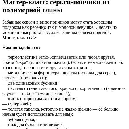
Мастер-класс: серьги-пончики из
полимерной глины
Забавные серьги в виде пончиков могут стать хорошим
подарком как ребенку, так и молодой девушке. Сделать их
можно примерно за час, даже если вы совсем новичок.
Мастер-класс>>
Нам понадобится:
— термопластика Fimo/Sonnet/Цветик или любая другая.
Цвета "охра" (или светло-желтая), белая, и немного желтого,
красного, зеленого или других ярких цветов;
— металлическая фурнитура: швензы (основы для серег),
штифты (проволочки);
— две одинаковых бусинки;
— пастель оттенки желтого, красного, коричневого (в данном
случае — набор "земляные тона");
— кисть с коротким жестким ворсом;
— супер клей;
— толстая тарелка, которую не жалко (важно — её больше
нельзя будет использовать для еды);
— зубная щетка;
— нож для бумаги или лезвие;