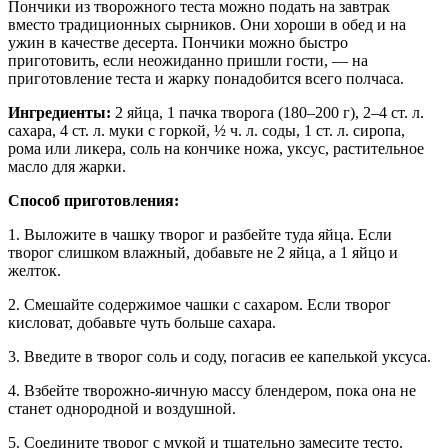
Пончики из творожного теста можно подать на завтрак
вместо традиционных сырников. Они хороши в обед и на
ужин в качестве десерта. Пончики можно быстро
приготовить, если неожиданно пришли гости, — на
приготовление теста и жарку понадобится всего полчаса.
Ингредиенты:
2 яйца, 1 пачка творога (180–200 г), 2–4 ст. л.
сахара, 4 ст. л. муки с горкой, ½ ч. л. соды, 1 ст. л. сиропа,
рома или ликера, соль на кончике ножа, уксус, растительное
масло для жарки.
Способ приготовления:
1. Выложите в чашку творог и разбейте туда яйца. Если
творог слишком влажный, добавьте не 2 яйца, а 1 яйцо и
желток.
2. Смешайте содержимое чашки с сахаром. Если творог
кисловат, добавьте чуть больше сахара.
3. Введите в творог соль и соду, погасив ее капелькой уксуса.
4. Взбейте творожно-яичную массу блендером, пока она не
станет однородной и воздушной.
5. Соедините творог с мукой и тщательно замесите тесто.