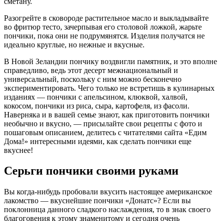
сметану.
Разогрейте в сковороде растительное масло и выкладывайте
во фритюр тесто, зачерпывая его столовой ложкой, жарьте
пончики, пока они не подрумянятся. Изделия получатся не
идеально круглые, но нежные и вкусные.
В Новой Зеландии пончику воздвигли памятник, и это вполне
справедливо, ведь этот десерт межнациональный и
универсальный, поскольку с ним можно бесконечно
экспериментировать. Чего только не встретишь в кулинарных
изданиях — пончики с апельсином, клюквой, халвой,
кокосом, пончики из риса, сыра, картофеля, из фасоли.
Наверняка и в вашей семье знают, как приготовить пончики
необычно и вкусно, — присылайте свои рецепты с фото и
пошаговым описанием, делитесь с читателями сайта «Едим
Дома!» интересными идеями, как сделать пончики еще
вкуснее!
Серьги пончики своими руками
Вы когда-нибудь пробовали вкусить настоящее американское
лакомство — вкуснейшие пончики «Донатс»? Если вы
поклонница данного сладкого наслаждения, то в знак своего
благоговения к этому знаменитому и сегодня очень