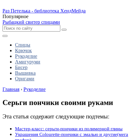
Раз Петелька - библиотека ХендМейда
Популярное
Рыбацкий свитер спицами
Спицы
Крючок
Рукоделие
Амигуруми
Бисер
Вышивка
Оригами
Главная
›
Рукоделие
Серьги пончики своими руками
Эта статья содержит следующие подтемы:
Мастер-класс: серьги-пончики из полимерной глины
Украшения Colourette-пончики с эмалью и другие(мега
трафик)