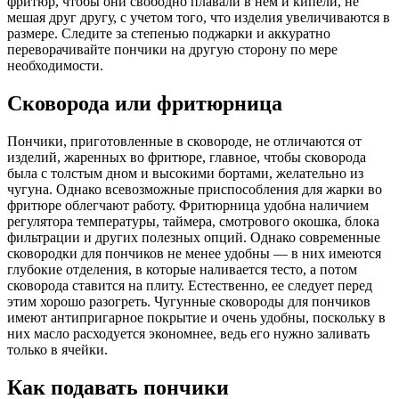
фритюр, чтобы они свободно плавали в нем и кипели, не
мешая друг другу, с учетом того, что изделия увеличиваются в
размере. Следите за степенью поджарки и аккуратно
переворачивайте пончики на другую сторону по мере
необходимости.
Сковорода или фритюрница
Пончики, приготовленные в сковороде, не отличаются от
изделий, жаренных во фритюре, главное, чтобы сковорода
была с толстым дном и высокими бортами, желательно из
чугуна. Однако всевозможные приспособления для жарки во
фритюре облегчают работу. Фритюрница удобна наличием
регулятора температуры, таймера, смотрового окошка, блока
фильтрации и других полезных опций. Однако современные
сковородки для пончиков не менее удобны — в них имеются
глубокие отделения, в которые наливается тесто, а потом
сковорода ставится на плиту. Естественно, ее следует перед
этим хорошо разогреть. Чугунные сковороды для пончиков
имеют антипригарное покрытие и очень удобны, поскольку в
них масло расходуется экономнее, ведь его нужно заливать
только в ячейки.
Как подавать пончики