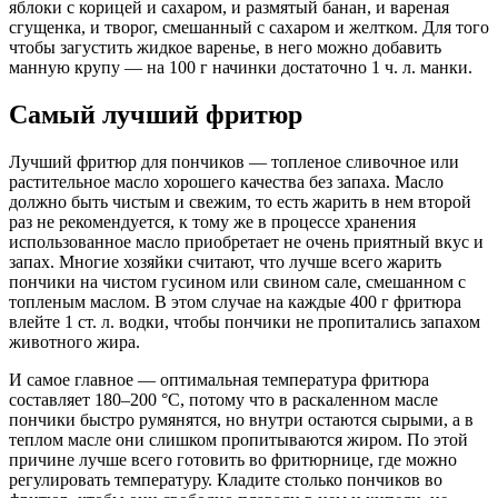
яблоки с корицей и сахаром, и размятый банан, и вареная
сгущенка, и творог, смешанный с сахаром и желтком. Для того
чтобы загустить жидкое варенье, в него можно добавить
манную крупу — на 100 г начинки достаточно 1 ч. л. манки.
Самый лучший фритюр
Лучший фритюр для пончиков — топленое сливочное или
растительное масло хорошего качества без запаха. Масло
должно быть чистым и свежим, то есть жарить в нем второй
раз не рекомендуется, к тому же в процессе хранения
использованное масло приобретает не очень приятный вкус и
запах. Многие хозяйки считают, что лучше всего жарить
пончики на чистом гусином или свином сале, смешанном с
топленым маслом. В этом случае на каждые 400 г фритюра
влейте 1 ст. л. водки, чтобы пончики не пропитались запахом
животного жира.
И самое главное — оптимальная температура фритюра
составляет 180–200 °С, потому что в раскаленном масле
пончики быстро румянятся, но внутри остаются сырыми, а в
теплом масле они слишком пропитываются жиром. По этой
причине лучше всего готовить во фритюрнице, где можно
регулировать температуру. Кладите столько пончиков во