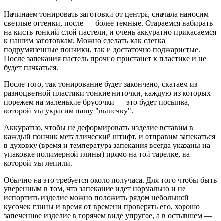
Начинаем тонировать заготовки от центра, сначала наносим
светлые оттенки, после — более темные. Стараемся набирать
на кисть тонкий слой пастели, и очень аккуратно прикасаемся
к нашим заготовкам. Можно сделать как слегка
подрумяненные пончики, так и достаточно поджаристые.
После запекания пастель прочно пристанет к пластике и не
будет пачкаться.
После того, так тонирование будет закончено, скатаем из
разноцветной пластики тонкие ниточки, каждую из которых
порежем на маленькие брусочки — это будет посыпка,
которой мы украсим нашу "выпечку".
Аккуратно, чтобы не деформировать изделие вставим в
каждый пончик металлический штифт, и отправим запекаться
в духовку (время и температура запекания всегда указаны на
упаковке полимерной глины) прямо на той тарелке, на
которой мы лепили.
Обычно на это требуется около получаса. Для того чтобы быть
уверенным в том, что запекание идет нормально и не
испортить изделие можно положить рядом небольшой
кусочек глины и время от времени проверять его, хорошо
запеченное изделие в горячем виде упругое, а в остывшем —