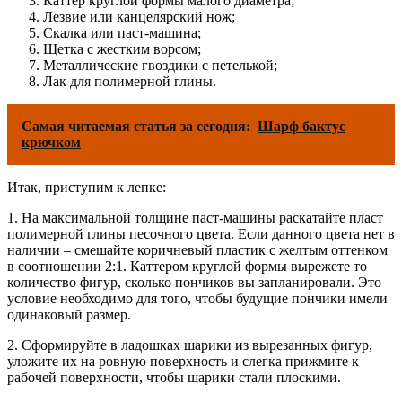
Каттер круглой формы малого диаметра;
Лезвие или канцелярский нож;
Скалка или паст-машина;
Щетка с жестким ворсом;
Металлические гвоздики с петелькой;
Лак для полимерной глины.
Самая читаемая статья за сегодня:
Шарф бактус
крючком
Итак, приступим к лепке:
1. На максимальной толщине паст-машины раскатайте пласт
полимерной глины песочного цвета. Если данного цвета нет в
наличии – смешайте коричневый пластик с желтым оттенком
в соотношении 2:1. Каттером круглой формы вырежете то
количество фигур, сколько пончиков вы запланировали. Это
условие необходимо для того, чтобы будущие пончики имели
одинаковый размер.
2. Сформируйте в ладошках шарики из вырезанных фигур,
уложите их на ровную поверхность и слегка прижмите к
рабочей поверхности, чтобы шарики стали плоскими.