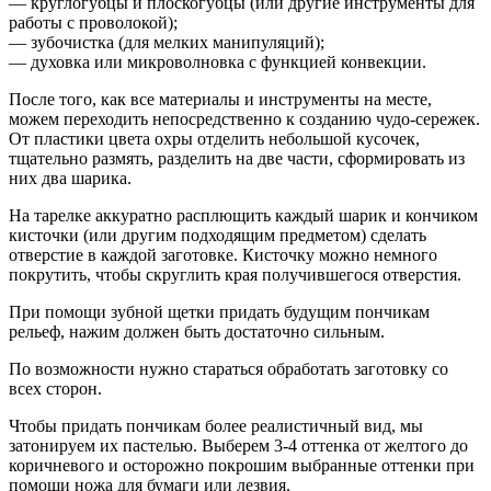
— круглогубцы и плоскогубцы (или другие инструменты для
работы с проволокой);
— зубочистка (для мелких манипуляций);
— духовка или микроволновка с функцией конвекции.
После того, как все материалы и инструменты на месте,
можем переходить непосредственно к созданию чудо-сережек.
От пластики цвета охры отделить небольшой кусочек,
тщательно размять, разделить на две части, сформировать из
них два шарика.
На тарелке аккуратно расплющить каждый шарик и кончиком
кисточки (или другим подходящим предметом) сделать
отверстие в каждой заготовке. Кисточку можно немного
покрутить, чтобы скруглить края получившегося отверстия.
При помощи зубной щетки придать будущим пончикам
рельеф, нажим должен быть достаточно сильным.
По возможности нужно стараться обработать заготовку со
всех сторон.
Чтобы придать пончикам более реалистичный вид, мы
затонируем их пастелью. Выберем 3-4 оттенка от желтого до
коричневого и осторожно покрошим выбранные оттенки при
помощи ножа для бумаги или лезвия.