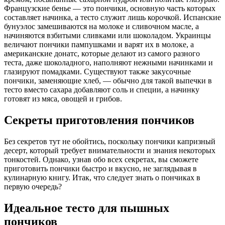
Французские бенье — это пончики, основную часть которых
составляет начинка, а тесто служит лишь корочкой. Испанские
бунуэлос замешиваются на молоке и сливочном масле, а
начиняются взбитыми сливками или шоколадом. Украинцы
величают пончики пампушками и варят их в молоке, а
американские донатс, которые делают из самого разного
теста, даже шоколадного, наполняют нежными начинками и
глазируют помадками. Существуют также закусочные
пончики, заменяющие хлеб, — обычно для такой выпечки в
тесто вместо сахара добавляют соль и специи, а начинку
готовят из мяса, овощей и грибов.
Секреты приготовления пончиков
Без секретов тут не обойтись, поскольку пончики капризный
десерт, который требует внимательности и знания некоторых
тонкостей. Однако, узнав обо всех секретах, вы сможете
приготовить пончики быстро и вкусно, не заглядывая в
кулинарную книгу. Итак, что следует знать о пончиках в
первую очередь?
Идеальное тесто для пышных
пончиков