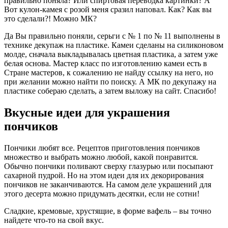
правильно поняла? Или спиртовая переводка картинки? А
Вот кулон-камея с розой меня сразил наповал. Как? Как вы
это сделали?! Можно МК?
Да Вы правильно поняли, серьги с № 1 по № 11 выполнены в
технике декупаж на пластике. Камеи сделаны на силиконовом
молде, сначала выкладывалась цветная пластика, а затем уже
белая основа. Мастер класс по изготовлению камеи есть в
Стране мастеров, к сожалению не найду ссылку на него, но
при желании можно найти по поиску. А МК по декупажу на
пластике собераю сделать, а затем выложу на сайт. Спасибо!
Вкусные идеи для украшения
пончиков
Пончики любят все. Рецептов приготовления пончиков
множество и выбрать можно любой, какой понравится.
Обычно пончики поливают сверху глазурью или посыпают
сахарной пудрой. Но на этом идеи для их декорирования
пончиков не заканчиваются. На самом деле украшений для
этого десерта можно придумать десятки, если не сотни!
Сладкие, кремовые, хрустящие, в форме вафель – вы точно
найдете что-то на свой вкус.