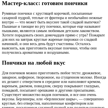
Мастер-класс: готовим пончики
Румяные пончики с хрустящей корочкой, посыпанные
сахарной пудрой, теплые от фритюра и необычайно нежные
внутри — что может быть вкуснее такой сладкой выпечки?
Пышные и тающие во рту пончики, которые еще называют
пышками, являются самым любимым детским лакомством.
Хотите порадовать своих домочадцев прямо с утра? Пожарьте
для них на завтрак круглые жареные пирожки со сладкой
начинкой, и они весь день будут счастливы. Осталось
выяснить, как приготовить вкусные пончики, чтобы они
получились ароматными и воздушными.
Пончики на любой вкус
Для пончиков можно приготовить любое тесто: дрожжевое,
заварное, кефирное, творожное, на сгущенном молоке. Иногда
их делают с отверстием в середине или наполняют кремом,
вареньем, джемом, повидлом, сверху покрывают глазурью,
помадкой, посыпают орешками и другими присыпками.
Существует множество видов пончиков, и все они очень
вкусны. Берлинеры, или «берлинские шары», — совершенно
круглые, без отверстия, наполненные конфитюром или
кремом, посыпанные сахарной пудрой или политые глазурью.