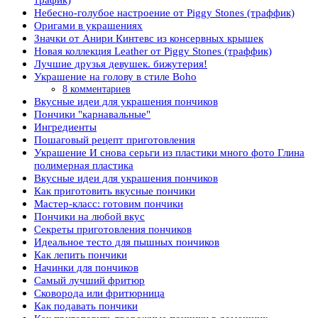
Небесно-голубое настроение от Piggy Stones (траффик)
Оригами в украшениях
Значки от Анири Кинтевс из консервных крышек
Новая коллекция Leather от Piggy Stones (траффик)
Лучшие друзья девушек. бижутерия!
Украшение на голову в стиле Boho
8 комментариев
Вкусные идеи для украшения пончиков
Пончики "карнавальные"
Ингредиенты
Пошаговый рецепт приготовления
Украшение И снова серьги из пластики много фото Глина
полимерная пластика
Вкусные идеи для украшения пончиков
Как приготовить вкусные пончики
Мастер-класс: готовим пончики
Пончики на любой вкус
Секреты приготовления пончиков
Идеальное тесто для пышных пончиков
Как лепить пончики
Начинки для пончиков
Самый лучший фритюр
Сковорода или фритюрница
Как подавать пончики