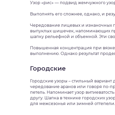
Узор «рис» — подвид жемчужного узор
Выполнять его сложнее, однако, и рез
Чередование лицевых и изнаночных пе
выпуклых шишечек, напоминающих пр
шапку рельефной и объемной. Эти сво
Повышенная концентрация при вязке э
выполнению. Однако результат продел
Городские
Городские узоры – стильный вариант 
чередование аранов или говоря по-п
петель. Напоминает узор витиеватост
другу. Шапка в технике городских узо
для межсезонья или зимней оттепели.