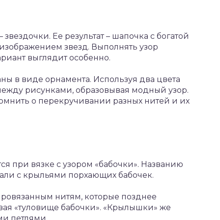
звездочки. Ее результат – шапочка с богатой
изображением звезд. Выполнять узор
ариант выглядит особенно.
аны в виде орнамента. Используя два цвета
между рисунками, образовывая модный узор.
помнить о перекручивании разных нитей и их
я при вязке с узором «бабочки». Названию
тали с крыльями порхающих бабочек.
провязанным нитям, которые позднее
вая «туловище бабочки». «Крылышки» же
и петлями.