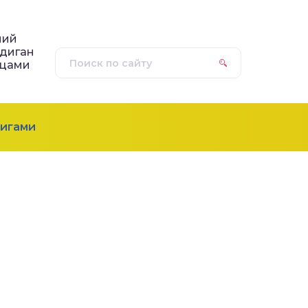
ний
диган
ицами
игами