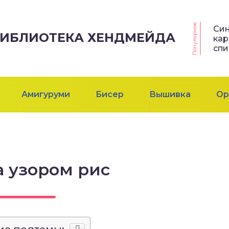
Популярное
Си
 БИБЛИОТЕКА ХЕНДМЕЙДА
кар
сп
Амигуруми
Бисер
Вышивка
Ор
 узором рис