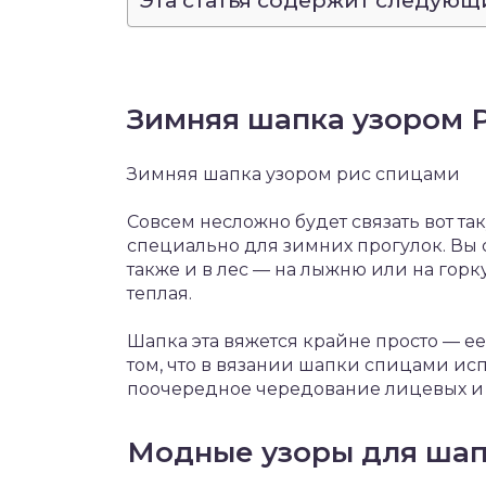
Эта статья содержит следующ
Зимняя шапка узором Р
Зимняя шапка узором рис спицами
Совсем несложно будет связать вот 
специально для зимних прогулок. Вы с
также и в лес — на лыжню или на горку
теплая.
Шапка эта вяжется крайне просто — е
том, что в вязании шапки спицами исп
поочередное чередование лицевых и 
Модные узоры для ша