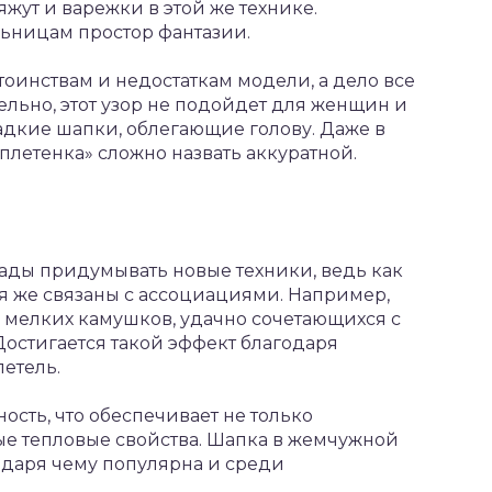
яжут и варежки в этой же технике.
льницам простор фантазии.
оинствам и недостаткам модели, а дело все
ельно, этот узор не подойдет для женщин и
дкие шапки, облегающие голову. Даже в
«плетенка» сложно назвать аккуратной.
ады придумывать новые техники, ведь как
ия же связаны с ассоциациями. Например,
мелких камушков, удачно сочетающихся с
остигается такой эффект благодаря
етель.
ность, что обеспечивает не только
ые тепловые свойства. Шапка в жемчужной
годаря чему популярна и среди