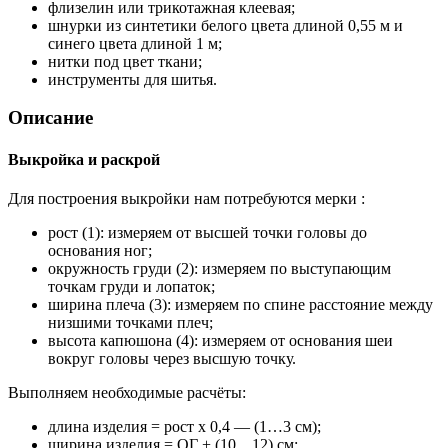
флизелин или трикотажная клеевая;
шнурки из синтетики белого цвета длиной 0,55 м и
синего цвета длиной 1 м;
нитки под цвет ткани;
инструменты для шитья.
Описание
Выкройка и раскрой
Для построения выкройки нам потребуются мерки :
рост (1): измеряем от высшей точки головы до
основания ног;
окружность груди (2): измеряем по выступающим
точкам груди и лопаток;
ширина плеча (3): измеряем по спине расстояние между
низшими точками плеч;
высота капюшона (4): измеряем от основания шеи
вокруг головы через высшую точку.
Выполняем необходимые расчёты:
длина изделия = рост х 0,4 — (1…3 см);
ширина изделия = ОГ + (10…12) см;