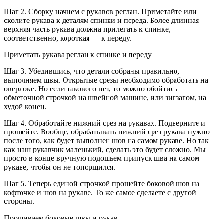
Шаг 2. Сборку начнем с рукавов реглан. Приметайте или
сколите рукава к деталям спинки и переда. Более длинная
верхняя часть рукава должна прилегать к спинке,
соответственно, короткая — к переду.
Приметать рукава реглан к спинке и переду
Шаг 3. Убедившись, что детали собраны правильно,
выполняем швы. Открытые срезы необходимо обработать на
оверлоке. Но если такового нет, то можно обойтись
обметочной строчкой на швейной машине, или зигзагом, на
худой конец.
Шаг 4. Обработайте нижний срез на рукавах. Подверните и
прошейте. Вообще, обрабатывать нижний срез рукава нужно
после того, как будет выполнен шов на самом рукаве. Но так
как наш рукавчик маленький, сделать это будет сложно. Мы
просто в конце вручную подошьем припуск шва на самом
рукаве, чтобы он не топорщился.
Шаг 5. Теперь единой строчкой прошейте боковой шов на
кофточке и шов на рукаве. То же самое сделаете с другой
стороны.
Прошиваем боковые швы и рукав