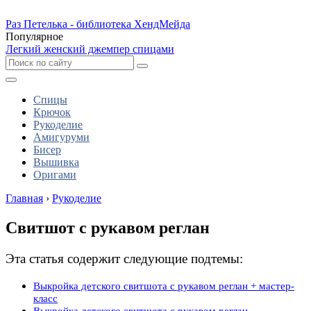
Раз Петелька - библиотека ХендМейда
Популярное
Легкий женский джемпер спицами
Спицы
Крючок
Рукоделие
Амигуруми
Бисер
Вышивка
Оригами
Главная
›
Рукоделие
Свитшот с рукавом реглан
Эта статья содержит следующие подтемы:
Выкройка детского свитшота с рукавом реглан + мастер-
класс
Выкройка детского свитшота с рукавом реглан