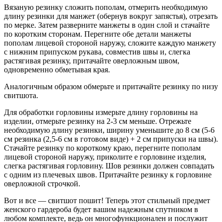
Вязаную резинку сложить пополам, отмерить необходимую
длину резинки для манжет (обернув вокруг запястья), отрезать
по мерке. Затем разверните манжеты в один слой и стачайте
по коротким сторонам. Перегните обе детали манжеты
пополам лицевой стороной наружу, сложите каждую манжету
с нижним припуском рукава, совместив швы и, слегка
растягивая резинку, притачайте оверложным швом,
одновременно обметывая края.
Аналогичным образом обмерьте и притачайте резинку по низу
свитшота.
Для обработки горловины измерьте длину горловины на
изделии, отмерьте резинку на 2-3 см меньше. Отрежьте
необходимую длину резинки, ширину уменьшите до 8 см (5-6
см резинка (2,5-6 см в готовом виде) + 2 см припуски на швы).
Стачайте резинку по короткому краю, перегните пополам
лицевой стороной наружу, приколите е горловине изделия,
слегка растягивая горловину. Шов резинки должен совпадать
с одним из плечевых швов. Притачайте резинку к горловине
оверложной строчкой.
Вот и все — свитшот пошит! Теперь этот стильный предмет
женского гардероба будет вашим надежным спутником в
любом комплекте, ведь он многофункционален и послужит