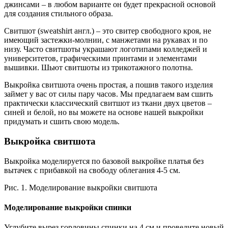
джинсами – в любом варианте он будет прекрасной основой
для создания стильного образа.
Свитшот (sweatshirt англ.) – это свитер свободного кроя, не
имеющий застежки-молнии, с манжетами на рукавах и по
низу. Часто свитшоты украшают логотипами колледжей и
университетов, графическими принтами и элементами
вышивки. Шьют свитшоты из трикотажного полотна.
Выкройка свитшота очень простая, а пошив такого изделия
займет у вас от силы пару часов. Мы предлагаем вам сшить
практически классический свитшот из ткани двух цветов –
синей и белой, но вы можете на основе нашей выкройки
придумать и сшить свою модель.
Выкройка свитшота
Выкройка моделируется по базовой выкройке платья без
вытачек с прибавкой на свободу облегания 4-5 см.
Рис. 1. Моделирование выкройки свитшота
Моделирование выкройки спинки
Углубите вырез горловины спинки на 4 см и проведите новый