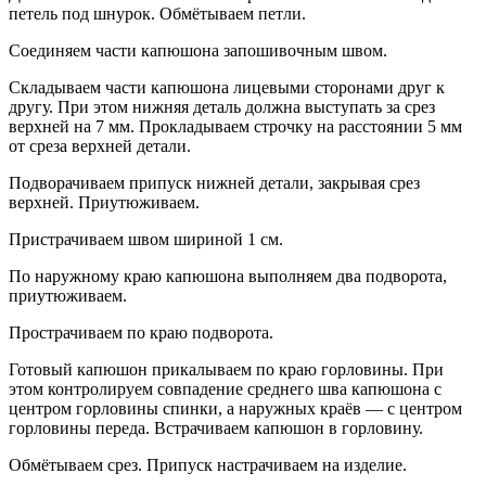
петель под шнурок. Обмётываем петли.
Соединяем части капюшона запошивочным швом.
Складываем части капюшона лицевыми сторонами друг к
другу. При этом нижняя деталь должна выступать за срез
верхней на 7 мм. Прокладываем строчку на расстоянии 5 мм
от среза верхней детали.
Подворачиваем припуск нижней детали, закрывая срез
верхней. Приутюживаем.
Пристрачиваем швом шириной 1 см.
По наружному краю капюшона выполняем два подворота,
приутюживаем.
Прострачиваем по краю подворота.
Готовый капюшон прикалываем по краю горловины. При
этом контролируем совпадение среднего шва капюшона с
центром горловины спинки, а наружных краёв — с центром
горловины переда. Встрачиваем капюшон в горловину.
Обмётываем срез. Припуск настрачиваем на изделие.