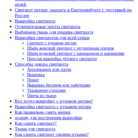
целей
Свитшот реглан: заказать в Екатеринбурге с доставкой по
России
Выкройка свитшота
Отличительные черты свитшота
Выбираем ткань для пошива свитшота
Выкройки свитшотов для всей семьи
Свитшот с рукавом реглан
Шьём женский свитшот с опущенным плечом
Шьём мужской свитшот с капюшоном и карманами
Простая выкройка детского свитшота
Способы декора свитшота
Аппликации или патчи
Вышивка
Принт
Вышивка бисером или пайетками
Украшение стразами
Цветы из ткани
Кто хотел выкройку с рукавом реглан?
Выкройка свитшота с рукавом реглан
Как правильно снять мерки,
основу для построения выкройки
Как сшить свитшот?
Ткани для свитшота
Как сшить свитшот своими руками?