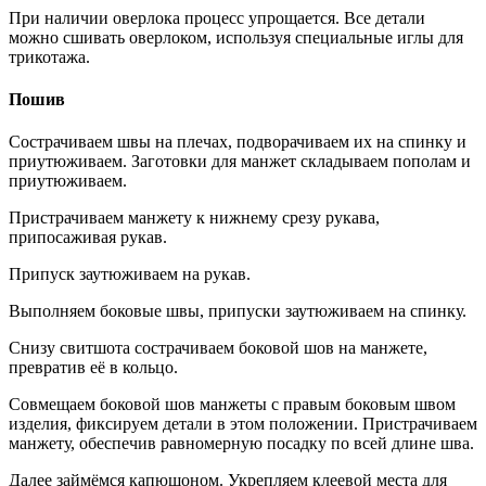
При наличии оверлока процесс упрощается. Все детали
можно сшивать оверлоком, используя специальные иглы для
трикотажа.
Пошив
Сострачиваем швы на плечах, подворачиваем их на спинку и
приутюживаем. Заготовки для манжет складываем пополам и
приутюживаем.
Пристрачиваем манжету к нижнему срезу рукава,
припосаживая рукав.
Припуск заутюживаем на рукав.
Выполняем боковые швы, припуски заутюживаем на спинку.
Снизу свитшота сострачиваем боковой шов на манжете,
превратив её в кольцо.
Совмещаем боковой шов манжеты с правым боковым швом
изделия, фиксируем детали в этом положении. Пристрачиваем
манжету, обеспечив равномерную посадку по всей длине шва.
Далее займёмся капюшоном. Укрепляем клеевой места для