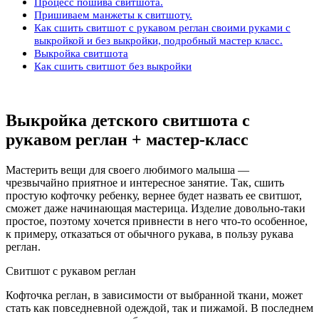
Процесс пошива свитшота.
Пришиваем манжеты к свитшоту.
Как сшить свитшот с рукавом реглан своими руками с
выкройкой и без выкройки, подробный мастер класс.
Выкройка свитшота
Как сшить свитшот без выкройки
Выкройка детского свитшота с
рукавом реглан + мастер-класс
Мастерить вещи для своего любимого малыша —
чрезвычайно приятное и интересное занятие. Так, сшить
простую кофточку ребенку, вернее будет назвать ее свитшот,
сможет даже начинающая мастерица. Изделие довольно-таки
простое, поэтому хочется привнести в него что-то особенное,
к примеру, отказаться от обычного рукава, в пользу рукава
реглан.
Свитшот с рукавом реглан
Кофточка реглан, в зависимости от выбранной ткани, может
стать как повседневной одеждой, так и пижамой. В последнем