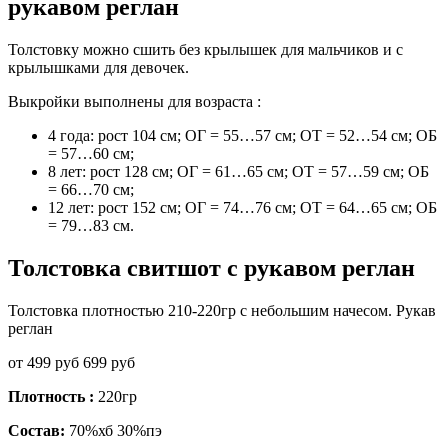
рукавом реглан
Толстовку можно сшить без крылышек для мальчиков и с
крылышками для девочек.
Выкройки выполнены для возраста :
4 года: рост 104 см; ОГ = 55…57 см; ОТ = 52…54 см; ОБ
= 57…60 см;
8 лет: рост 128 см; ОГ = 61…65 см; ОТ = 57…59 см; ОБ
= 66…70 см;
12 лет: рост 152 см; ОГ = 74…76 см; ОТ = 64…65 см; ОБ
= 79…83 см.
Толстовка свитшот с рукавом реглан
Толстовка плотностью 210-220гр с небольшим начесом. Рукав
реглан
от 499 руб 699 руб
Плотность :
220гр
Состав:
70%хб 30%пэ