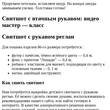
Прорезаем петельки, вставляем шнур. На концах шнура
завязываем узелки. Толстовка готова!
Свитшот с втачным рукавом: видео
мастер — класс
Свитшот с рукавом реглан
Для пошива изделия 86-го размера потребуется :
футер с начёсом, тёмно-зелёного цвета — 0,4 м;
флис с принтом “Лошади” — 0,4 м;
рибана с эластаном для манжет, подходящая по цвету к
основным тканям — 0, 1 м;
нитки, швейный инструмент.
Как сшить свитшот
Нам потребуется выкройка детского свитшота с рукавом
реглан. Её можно сделать своими руками, воспользовавшись
рекомендациями нашего сайта, или найти готовую в
интернете. В качестве альтернативного решения можно
выполнить раскрой, используя в качестве лекала готовую