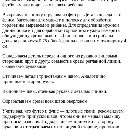
футболку или водолазку вашего ребёнка.
Выкраиваем спинку и рукава из футера. Деталь переда — из
флиса. Заготовки для манжет и полоску для обработки
горловины вырезаем из рибаны. Для определения нужной
длины полоски для обработки горловины нужно измерить
общую длину срезов выката. Длина полоски из рибаны
должна равняться 0,75 общей длины срезов и иметь ширину 4
см.
Складываем деталь переда и одного из рукавов лицевыми
сторонами друг к другу, совместив срезы регланной линии.
Скалываем булавками.
Стачиваем детали трикотажным швом. Аналогично
пришиваем второй рукав.
Выполняем швы, стачивая рукава с деталью спинки.
Обрабатываем срезы всех швов оверлоком.
Учитывая, что футер и флис — плотные ткани, рекомендуем
подвернуть припуски швов, чтобы они не мешали малышу
при носке изделия. Подворачиваем припуски в сторону
рукавов и отстрачиваем их по лицевой стороне, проложив