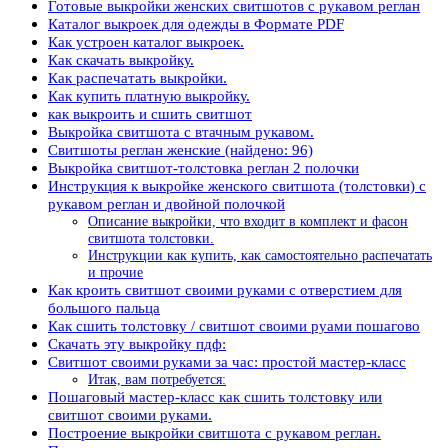
Готовые выкройки женских свитшотов с рукавом реглан
Каталог выкроек для одежды в Формате PDF
Как устроен каталог выкроек.
Как скачать выкройку.
Как распечатать выкройки.
Как купить платную выкройку.
как выкроить и сшить свитшот
Выкройка свитшота с втачным рукавом.
Свитшоты реглан женские (найдено: 96)
Выкройка свитшот-толстовка реглан 2 полочки
Инструкция к выкройке женского свитшота (толстовки) с
рукавом реглан и двойной полочкой
Описание выкройки, что входит в комплект и фасон
свитшота толстовки.
Инструкции как купить, как самостоятельно распечатать
и прочие
Как кроить свитшот своими руками с отверстием для
большого пальца
Как сшить толстовку / свитшот своими руами пошагово
Скачать эту выкройку пдф:
Свитшот своими руками за час: простой мастер-класс
Итак, вам потребуется:
Пошаговый мастер-класс как сшить толстовку или
свитшот своими руками.
Построение выкройки свитшота с рукавом реглан.