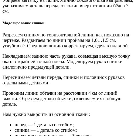
Убираем вытачку на талии. Линию бокового шва выпрямляем,
укорачиваем деталь переда, отложив вверх от линии бёдер 7
см.
Моделирование спинки
Разрезаем спинку по горизонтальной линии как показано на
чертеже. Раздвигаем по линии проймы на 1,0…1,5 см,
углубив её. Среднюю линию корректируем, сделав плавной.
Накладываем заднюю часть рукава, совмещая высшую точку
оката с крайней точкой плеча. Моделируем рукав спинки
аналогично предыдущей детали.
Переснимаем детали переда, спинки и половинок рукавов
отдельными деталями.
Проводим линии обтачки на расстоянии 4 см от линий
выката. Отрезаем детали обтачки, склеиваем их в общую
деталь.
Нам нужно выкроить из основной ткани :
перед — 1 деталь со сгибом;
спинка — 1 деталь со сгибом;
передние части рукавов — 2 детали;