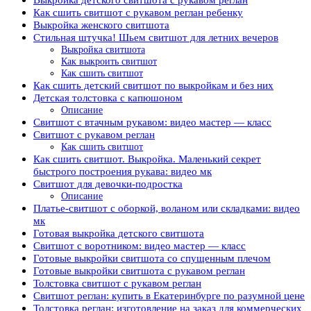
Как сшить свитшот с рукавом реглан ребенку
Выкройка женского свитшота
Стильная штучка! Шьем свитшот для летних вечеров
Выкройка свитшота
Как выкроить свитшот
Как сшить свитшот
Как сшить детский свитшот по выкройкам и без них
Детская толстовка с капюшоном
Описание
Свитшот с втачным рукавом: видео мастер — класс
Свитшот с рукавом реглан
Как сшить свитшот
Как сшить свитшот. Выкройка. Маленький секрет
быстрого построения рукава: видео мк
Свитшот для девочки-подростка
Описание
Платье-свитшот с оборкой, воланом или складками: видео
мк
Готовая выкройка детского свитшота
Свитшот с воротником: видео мастер — класс
Готовые выкройки свитшота со спущенным плечом
Готовые выкройки свитшота с рукавом реглан
Толстовка свитшот с рукавом реглан
Свитшот реглан: купить в Екатеринбурге по разумной цене
Толстовка реглан: изготовление на заказ для коммерческих