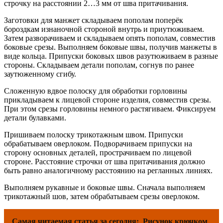
строчку на расстоянии 2…3 мм от шва притачивания.
Заготовки для манжет складываем пополам поперёк
бороздкам изнаночной стороной внутрь и приутюживаем.
Затем разворачиваем и складываем опять пополам, совместив
боковые срезы. Выполняем боковые швы, получив манжеты в
виде кольца. Припуски боковых швов разутюживаем в разные
стороны. Складываем детали пополам, согнув по ранее
заутюженному сгибу.
Сложенную вдвое полоску для обработки горловины
прикладываем к лицевой стороне изделия, совместив срезы.
При этом срезы горловины немного растягиваем. Фиксируем
детали булавками.
Пришиваем полоску трикотажным швом. Припуски
обрабатываем оверлоком. Подворачиваем припуски на
сторону основных деталей, прострачиваем по лицевой
стороне. Расстояние строчки от шва притачивания должно
быть равно аналогичному расстоянию на регланных линиях.
Выполняем рукавные и боковые швы. Сначала выполняем
трикотажный шов, затем обрабатываем срезы оверлоком.
Самая читаемая статья за сегодня:
Рисунок крючком