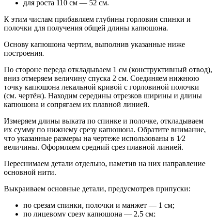
для роста 110 см — 52 см.
К этим числам прибавляем глубины горловин спинки и
полочки для получения общей длины капюшона.
Основу капюшона чертим, выполнив указанные ниже
построения.
По стороне переда откладываем 1 см (конструктивный отвод),
вниз отмеряем величину спуска 2 см. Соединяем нижнюю
точку капюшона лекальной кривой с горловиной полочки
(см. чертёж). Находим середины отрезков ширины и длины
капюшона и сопрягаем их плавной линией.
Измеряем длины выката по спинке и полочке, откладываем
их сумму по нижнему срезу капюшона. Обратите внимание,
что указанные размеры на чертеже использованы в 1⁄2
величины. Оформляем средний срез плавной линией.
Переснимаем детали отдельно, наметив на них направление
основной нити.
Выкраиваем основные детали, предусмотрев припуски:
по срезам спинки, полочки и манжет — 1 см;
по лицевому срезу капюшона — 2,5 см;