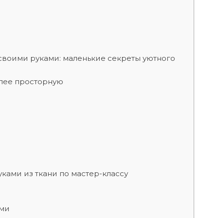
своими руками: маленькие секреты уютного
лее просторную
ками из ткани по мастер-классу
ами