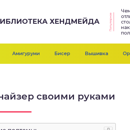
Че
Популярное
отл
 БИБЛИОТЕКА ХЕНДМЕЙДА
сто
нак
пол
Амигуруми
Бисер
Вышивка
Ор
найзер своими руками