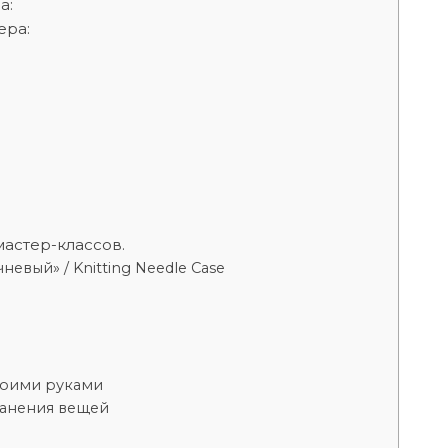
а:
ера:
мастер-классов.
евый» / Knitting Needle Case
воими руками
ранения вещей