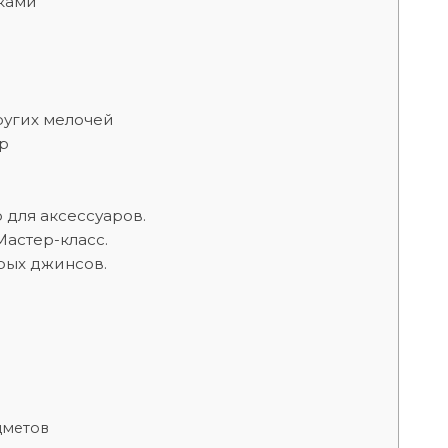
ками
ругих мелочей
р
для аксессуаров.
астер-класс.
рых джинсов.
дметов