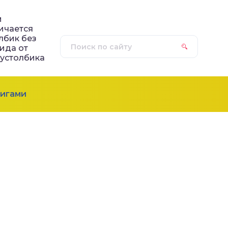
м
ичается
лбик без
ида от
устолбика
игами