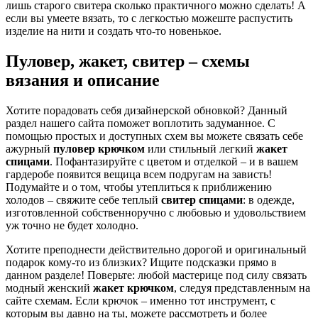
лишь старого свитера сколько практичного можно сделать! А
если вы умеете вязать, то с легкостью можеште распустить
изделие на нити и создать что-то новенькое.
Пуловер, жакет, свитер – схемы
вязания и описание
Хотите порадовать себя дизайнерской обновкой? Данный
раздел нашего сайта поможет воплотить задуманное. С
помощью простых и доступных схем вы можете связать себе
ажурный
пуловер крючком
или стильный легкий
жакет
спицами
. Пофантазируйте с цветом и отделкой – и в вашем
гардеробе появится вещица всем подругам на зависть!
Подумайте и о том, чтобы утеплиться к приближению
холодов – свяжите себе теплый
свитер спицами
: в одежде,
изготовленной собственноручно с любовью и удовольствием
уж точно не будет холодно.
Хотите преподнести действительно дорогой и оригинальный
подарок кому-то из близких? Ищите подсказки прямо в
данном разделе! Поверьте: любой мастерице под силу связать
модный женский
жакет крючком
, следуя представленным на
сайте схемам. Если крючок – именно тот инструмент, с
которым вы давно на ты, можете рассмотреть и более