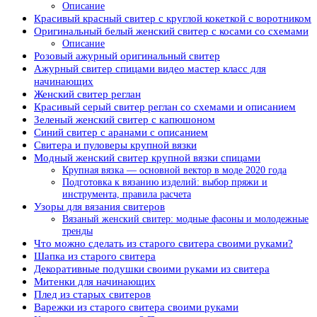
Описание
Красивый красный свитер с круглой кокеткой с воротником
Оригинальный белый женский свитер с косами со схемами
Описание
Розовый ажурный оригинальный свитер
Ажурный свитер спицами видео мастер класс для
начинающих
Женский свитер реглан
Красивый серый свитер реглан со схемами и описанием
Зеленый женский свитер с капюшоном
Синий свитер с аранами с описанием
Свитера и пуловеры крупной вязки
Модный женский свитер крупной вязки спицами
Крупная вязка — основной вектор в моде 2020 года
Подготовка к вязанию изделий: выбор пряжи и
инструмента, правила расчета
Узоры для вязания свитеров
Вязаный женский свитер: модные фасоны и молодежные
тренды
Что можно сделать из старого свитера своими руками?
Шапка из старого свитера
Декоративные подушки своими руками из свитера
Митенки для начинающих
Плед из старых свитеров
Варежки из старого свитера своими руками