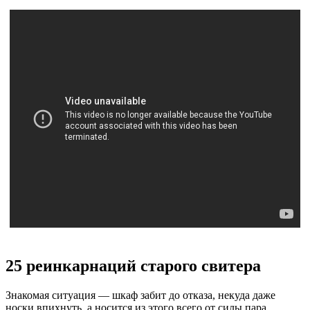
25 реинкарнаций старого свитера
Знакомая ситуация — шкаф забит до отказа, некуда даже
носки впихнуть, а носится из этого всего от силы пара