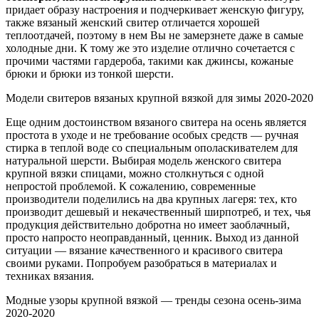
придает образу настроения и подчеркивает женскую фигуру,
также вязаный женский свитер отличается хорошей
теплоотдачей, поэтому в нем Вы не замерзнете даже в самые
холодные дни. К тому же это изделие отлично сочетается с
прочими частями гардероба, такими как джинсы, кожаные
брюки и брюки из тонкой шерсти.
Модели свитеров вязаных крупной вязкой для зимы 2020-2020
Еще одним достоинством вязаного свитера на осень является
простота в уходе и не требование особых средств — ручная
стирка в теплой воде со специальным ополаскивателем для
натуральной шерсти. Выбирая модель женского свитера
крупной вязки спицами, можно столкнуться с одной
непростой проблемой. К сожалению, современные
производители поделились на два крупных лагеря: тех, кто
производит дешевый и некачественный ширпотреб, и тех, чья
продукция действительно добротна но имеет заоблачный,
просто напросто неоправданный, ценник. Выход из данной
ситуации — вязание качественного и красивого свитера
своими руками. Попробуем разобраться в материалах и
техниках вязания.
Модные узоры крупной вязкой — тренды сезона осень-зима
2020-2020