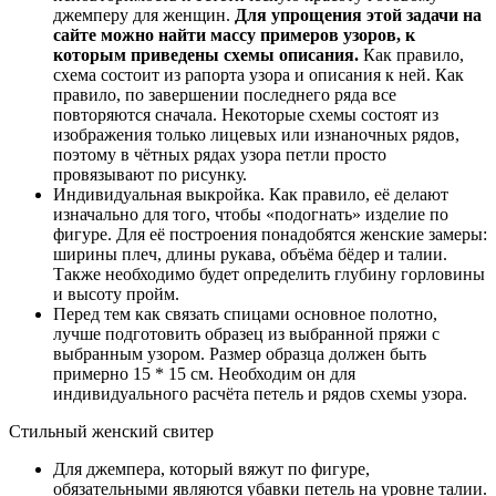
джемперу для женщин.
Для упрощения этой задачи на
сайте можно найти массу примеров узоров, к
которым приведены схемы описания.
Как правило,
схема состоит из рапорта узора и описания к ней. Как
правило, по завершении последнего ряда все
повторяются сначала. Некоторые схемы состоят из
изображения только лицевых или изнаночных рядов,
поэтому в чётных рядах узора петли просто
провязывают по рисунку.
Индивидуальная выкройка. Как правило, её делают
изначально для того, чтобы «подогнать» изделие по
фигуре. Для её построения понадобятся женские замеры:
ширины плеч, длины рукава, объёма бёдер и талии.
Также необходимо будет определить глубину горловины
и высоту пройм.
Перед тем как связать спицами основное полотно,
лучше подготовить образец из выбранной пряжи с
выбранным узором. Размер образца должен быть
примерно 15 * 15 см. Необходим он для
индивидуального расчёта петель и рядов схемы узора.
Стильный женский свитер
Для джемпера, который вяжут по фигуре,
обязательными являются убавки петель на уровне талии.