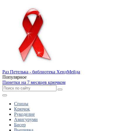
Раз Петелька - библиотека ХендМейда
Популярное
Пинетки на 7 месяцев крючком
Спицы
Крючок
Рукоделие
Амигуруми
Бисер
Вышивка