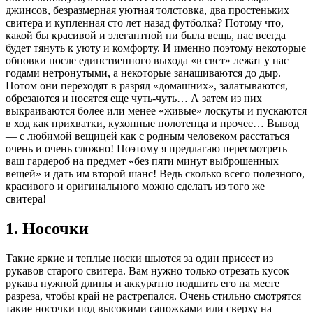
джинсов, безразмерная уютная толстовка, два простеньких
свитера и купленная сто лет назад футболка? Потому что,
какой бы красивой и элегантной ни была вещь, нас всегда
будет тянуть к уюту и комфорту. И именно поэтому некоторые
обновки после единственного выхода «в свет» лежат у нас
годами нетронутыми, а некоторые занашиваются до дыр.
Потом они переходят в разряд «домашних», залатываются,
обрезаются и носятся еще чуть-чуть… А затем из них
выкраиваются более или менее «живые» лоскуты и пускаются
в ход как прихватки, кухонные полотенца и прочее… Вывод
— с любимой вещицей как с родным человеком расстаться
очень и очень сложно! Поэтому я предлагаю пересмотреть
ваш гардероб на предмет «без пяти минут выброшенных
вещей» и дать им второй шанс! Ведь сколько всего полезного,
красивого и оригинального можно сделать из того же
свитера!
1. Носочки
Такие яркие и теплые носки шьются за один присест из
рукавов старого свитера. Вам нужно только отрезать кусок
рукава нужной длины и аккуратно подшить его на месте
разреза, чтобы край не растрепался. Очень стильно смотрятся
такие носочки под высокими сапожками или сверху на