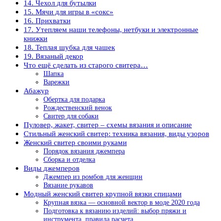
14. Чехол для бутылки
15. Мячи для игры в «сокс»
16. Прихватки
17. Утепляем наши телефоны, нетбуки и электронные
книжки
18. Теплая шубка для чашек
19. Вязаный декор
Что ещё сделать из старого свитера…
Шапка
Варежки
Абажур
Обертка для подарка
Рождественский венок
Свитер для собаки
Пуловер, жакет, свитер – схемы вязания и описание
Стильный женский свитер: техника вязания, виды узоров
Женский свитер своими руками
Порядок вязания джемпера
Сборка и отделка
Виды джемперов
Джемпер из ромбов для женщин
Вязание рукавов
Модный женский свитер крупной вязки спицами
Крупная вязка — основной вектор в моде 2020 года
Подготовка к вязанию изделий: выбор пряжи и
инструмента, правила расчета