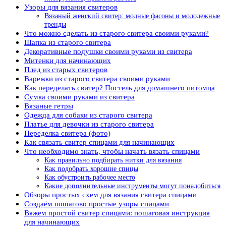
Узоры для вязания свитеров
Вязаный женский свитер: модные фасоны и молодежные
тренды
Что можно сделать из старого свитера своими руками?
Шапка из старого свитера
Декоративные подушки своими руками из свитера
Митенки для начинающих
Плед из старых свитеров
Варежки из старого свитера своими руками
Как переделать свитер? Постель для домашнего питомца
Сумка своими руками из свитера
Вязаные гетры
Одежда для собаки из старого свитера
Платье для девочки из старого свитера
Переделка свитера (фото)
Как связать свитер спицами для начинающих
Что необходимо знать, чтобы начать вязать спицами
Как правильно подбирать нитки для вязания
Как подобрать хорошие спицы
Как обустроить рабочее место
Какие дополнительные инструменты могут понадобиться
Обзоры простых схем для вязания свитера спицами
Создаём пошагово простые узоры спицами
Вяжем простой свитер спицами: пошаговая инструкция
для начинающих