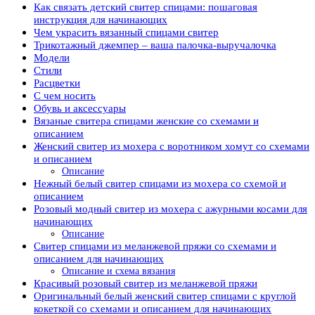
Как связать детский свитер спицами: пошаговая
инструкция для начинающих
Чем украсить вязанный спицами свитер
Трикотажный джемпер – ваша палочка-выручалочка
Модели
Стили
Расцветки
С чем носить
Обувь и аксессуары
Вязаные свитера спицами женские со схемами и
описанием
Женский свитер из мохера с воротником хомут со схемами
и описанием
Описание
Нежный белый свитер спицами из мохера со схемой и
описанием
Розовый модный свитер из мохера с ажурными косами для
начинающих
Описание
Свитер спицами из меланжевой пряжи со схемами и
описанием для начинающих
Описание и схема вязания
Красивый розовый свитер из меланжевой пряжи
Оригинальный белый женский свитер спицами с круглой
кокеткой со схемами и описанием для начинающих