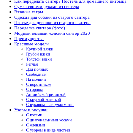
Как переделать свитер? Постель для домашнего питомца
Сумка своими руками из свитера
Вязаные гетры
Одежда для собаки из старого свитера
Платье для девочки из старого свитера
Переделка свитера (фото)
Модный вязаный женский свитер 2020
Преимущества
Красивые модели
Крупной вязки
Грубой вязки
Толстой вязки
Реглан
Для полных
Свободный
На молнии
С воротником
С горлом
Английской резинкой
С круглой кокеткой
С рукавом – летучая мышь
Узоры и рисунки
С косами
С диагональными косами
С оленями
С узором в виде листьев