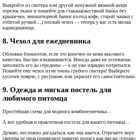
Выкройте из свитера или другой ненужной вязаной вещи
отрезок ткани и пошейте для стакана(жестяной банки без
крышечки, миниатюрной банки из-под кофе, старой чашки с
отбитой ручкой…) теплый чехол — теперь у вас есть милая
карандашница.
8. Чехол для ежедневника
Обложки блокнотов, если это конечно не кожа высокого
качества, быстро изнашиваются. Иногда даже не успеваешь
заполнить его до середины — а он уже изрядно потрепался.
Пошейте ему чехол из не очень грубого свитера! Выберите
кусочек поярче, с рисунком, или украсьте его самостоятельно.
9. Одежда и мягкая постель для
любимого питомца
Простейшая схема для модного комбинезончика…
А вот удобная и практичная постель для вашего питомца…
Думаю, несложно догадаться, как она шьется. Отрезаете верх
свитера от низа (проведите ровную полосу как раз на «груди»