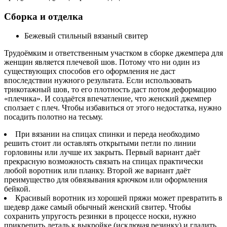
Сборка и отделка
Бежевый стильный вязаный свитер
Трудоёмким и ответственным участком в сборке джемпера для
женщин является плечевой шов. Потому что ни один из
существующих способов его оформления не даст
впоследствии нужного результата. Если использовать
трикотажный шов, то его плотность даст потом деформацию
«плечика». И создаётся впечатление, что женский джемпер
сползает с плеч. Чтобы избавиться от этого недостатка, нужно
посадить полотно на тесьму.
При вязании на спицах спинки и переда необходимо
решить стоит ли оставлять открытыми петли по линии
горловины или лучше их закрыть. Первый вариант даёт
прекрасную возможность связать на спицах практически
любой воротник или планку. Второй же вариант даёт
преимущество для обвязывания крючком или оформления
бейкой.
Красивый воротник из хорошей пряжи может превратить в
шедевр даже самый обычный женский свитер. Чтобы
сохранить упругость резинки в процессе носки, нужно
прикрепить деталь к выкройке (исключая резинку) и гладить