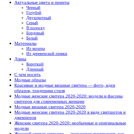
Актуальные цвета и принты
Черный
Голубой
Двухцветный
Серый
В полоску
Бордовый
Белый
Материалы
Из мохера
Из деревенской пряжи
Длина
Короткий
Длинный
С чем носить
Модные образы
Красивые и модные вязаные свитера — фото, идеи
образов, тенденции стиля
Модные женские свитера 2020-2020: модели и фасоны
свитеров для современных женщин
Модные вязаные свитера 2020-2020
Модные женские свитера 2020-2020 в виде свитшотов и
джемперов
Женские свитера 2020-2020: необычные и оригинальные
модели
Женский свитер спицами — пошаговая инструкция, как