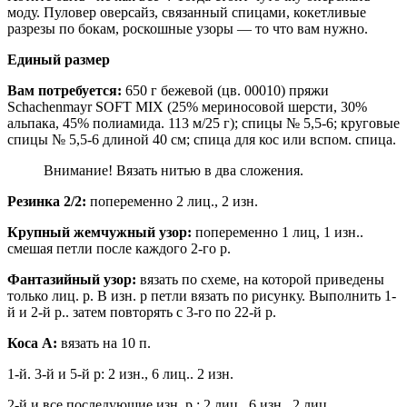
моду. Пуловер оверсайз, связанный спицами, кокетливые
разрезы по бокам, роскошные узоры — то что вам нужно.
Единый размер
Вам потребуется:
650 г бежевой (цв. 00010) пряжи
Schachenmayr SOFT MIX (25% мериносовой шерсти, 30%
альпака, 45% полиамида. 113 м/25 г); спицы № 5,5-6; круговые
спицы № 5,5-6 длиной 40 см; спица для кос или вспом. спица.
Внимание! Вязать нитью в два сложения.
Резинка 2/2:
попеременно 2 лиц., 2 изн.
Крупный жемчужный узор:
попеременно 1 лиц, 1 изн..
смешая петли после каждого 2-го р.
Фантазийный узор:
вязать по схеме, на которой приведены
только лиц. р. В изн. р петли вязать по рисунку. Выполнить 1-
й и 2-й р.. затем повторять с 3-го по 22-й р.
Коса А:
вязать на 10 п.
1-й. 3-й и 5-й р: 2 изн., 6 лиц.. 2 изн.
2-й и все последующие изн. р.: 2 лиц., 6 изн., 2 лиц.