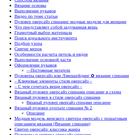
Вязание основы
Выполнение рукавов
Видео по теме статьи
Пуловер оверсайз спицами: модные модели для женщин
Что представляет собой задуманная вещь
Грамотный выбор материала
Поиск идеального инструмента
Подбор узора
Снятие мерок
Особенности расчета петель и рядов
Выполнение основной части
Оформление рукавов
—Постоянные читатели
Пуловеры оверсайз или Лэмпшейдинг ✿ вязание спицами
– Ключевые элементы стиля оверсайз –
– С чем сочетать вещи оверсайз –
Вязаный пуловер оверсайз спицами описание и схема
Вязаный пуловер в стиле оверсайз спицами
Вязаный пуловер оверсайз спицами описание
Вязаный пуловер oversajz спицами № 2
Описание
Модная модель женского свитера оверсайз с пошаговым
описанием вязания (Вязание спицами)
Свитер оверсайз: классика жанра
Пуловеры и свитера оверсайз спицами