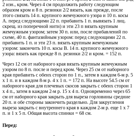
2 изн., кром. Через 4 см продолжить работу следующим
образом кром и 8 п. резинки 2/2 вязать, как прежде, после
зтого связать 14 п. крупного жемчужного узора и 10 п. косы
А. перед следующими 22 п. прибавить 1 п. вывязать 1 лиц.
скрещ. из поперечной нити) и эти 23 п вязать крупным
жемчужным узором; затем 30 п. или, после прибавлений по
схеме, 40 п. фантазийным узором: перед следующими 22 п.
прибавить 1 п. и эти 23 п. вязать крупным жемчужным
узором: закончить 10 п. косы В. 14 п. крупного жемчужного
узора: вязать как прежде 8 п. резинки 2/2 и кром. = 152 п.
Через 12 см от наборного края вязать крупным жемчужным
узором по 8 п. после и перед кром. Через 25 см от наборного
края прибавить с обеих сторон по 1 п., затем в каждом 6-м р. 5
х 1 п. и в каждом 8-м р. 4 х 1 п. = 172 п. На высоте 54.5 см от
наборного края для плечевых скосов закрыть с обеих сторон 1
х 4 п., затем в каждом 2-м p. 15 х 4 п. Одновременно через 65
см от наборного края закрыть для выреза горловины средние
20 п. и обе стороны закончить раздельно. Для закругления
выреза закрыть с внутреннего края в каждом 2-м р. еще 1 х 7
п. и 1 х 5 п. Общая высота спинки = 68 см.
Перед: