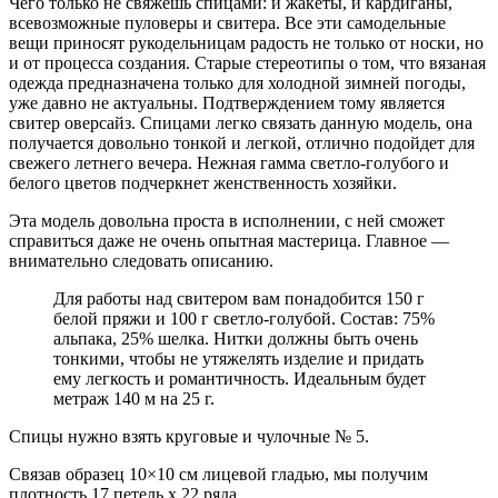
Чего только не свяжешь спицами: и жакеты, и кардиганы,
всевозможные пуловеры и свитера. Все эти самодельные
вещи приносят рукодельницам радость не только от носки, но
и от процесса создания. Старые стереотипы о том, что вязаная
одежда предназначена только для холодной зимней погоды,
уже давно не актуальны. Подтверждением тому является
свитер оверсайз. Спицами легко связать данную модель, она
получается довольно тонкой и легкой, отлично подойдет для
свежего летнего вечера. Нежная гамма светло-голубого и
белого цветов подчеркнет женственность хозяйки.
Эта модель довольна проста в исполнении, с ней сможет
справиться даже не очень опытная мастерица. Главное —
внимательно следовать описанию.
Для работы над свитером вам понадобится 150 г
белой пряжи и 100 г светло-голубой. Состав: 75%
альпака, 25% шелка. Нитки должны быть очень
тонкими, чтобы не утяжелять изделие и придать
ему легкость и романтичность. Идеальным будет
метраж 140 м на 25 г.
Спицы нужно взять круговые и чулочные № 5.
Связав образец 10×10 см лицевой гладью, мы получим
плотность 17 петель х 22 ряда.