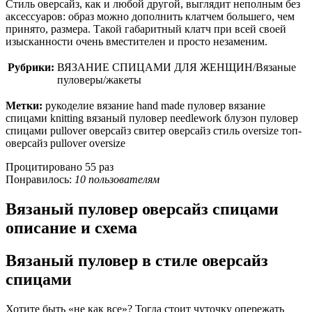
Стиль оверсайз, как и любой другой, выглядит неполным без
аксессуаров: образ можно дополнить клатчем большего, чем
принято, размера. Такой габаритный клатч при всей своей
изысканности очень вместителен и просто незаменим.
Рубрики:
ВЯЗАНИЕ СПИЦАМИ ДЛЯ ЖЕНЩИН/Вязаные
пуловеры/жакеты
Метки:
рукоделие вязание hand made пуловер вязание
спицами knitting вязаный пуловер needlework блузон пуловер
спицами pullover оверсайз свитер оверсайз стиль oversize топ-
оверсайз pullover oversize
Процитировано 55 раз
Понравилось:
10 пользователям
Вязаный пуловер оверсайз спицами
описание и схема
Вязаный пуловер в стиле оверсайз
спицами
Хотите быть «не как все»? Тогда стоит чуточку опережать