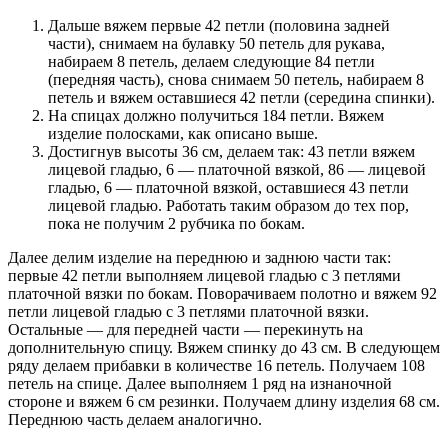
Дальше вяжем первые 42 петли (половина задней
части), снимаем на булавку 50 петель для рукава,
набираем 8 петель, делаем следующие 84 петли
(передняя часть), снова снимаем 50 петель, набираем 8
петель и вяжем оставшиеся 42 петли (середина спинки).
На спицах должно получиться 184 петли. Вяжем
изделие полосками, как описано выше.
Достигнув высоты 36 см, делаем так: 43 петли вяжем
лицевой гладью, 6 — платочной вязкой, 86 — лицевой
гладью, 6 — платочной вязкой, оставшиеся 43 петли
лицевой гладью. Работать таким образом до тех пор,
пока не получим 2 рубчика по бокам.
Далее делим изделие на переднюю и заднюю части так:
первые 42 петли выполняем лицевой гладью с 3 петлями
платочной вязки по бокам. Поворачиваем полотно и вяжем 92
петли лицевой гладью с 3 петлями платочной вязки.
Остальные — для передней части — перекинуть на
дополнительную спицу. Вяжем спинку до 43 см. В следующем
ряду делаем прибавки в количестве 16 петель. Получаем 108
петель на спице. Далее выполняем 1 ряд на изнаночной
стороне и вяжем 6 см резинки. Получаем длину изделия 68 см.
Переднюю часть делаем аналогично.