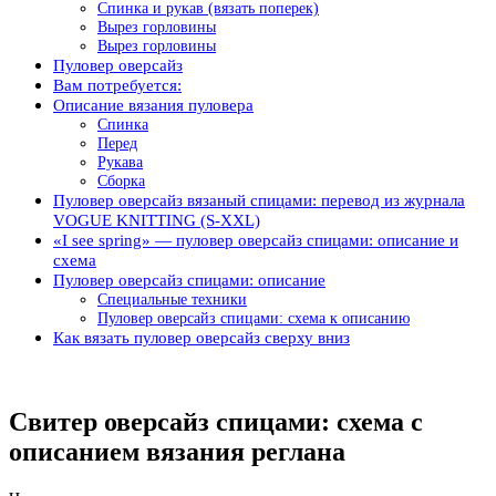
Спинка и рукав (вязать поперек)
Вырез горловины
Вырез горловины
Пуловер оверсайз
Вам потребуется:
Описание вязания пуловера
Спинка
Перед
Рукава
Сборка
Пуловер оверсайз вязаный спицами: перевод из журнала
VOGUE KNITTING (S-XXL)
«I see spring» — пуловер оверсайз спицами: описание и
схема
Пуловер оверсайз спицами: описание
Специальные техники
Пуловер оверсайз спицами: схема к описанию
Как вязать пуловер оверсайз сверху вниз
Свитер оверсайз спицами: схема с
описанием вязания реглана