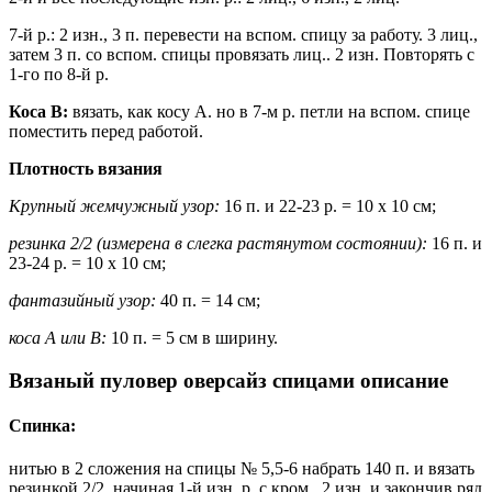
7-й р.: 2 изн., 3 п. перевести на вспом. спицу за работу. 3 лиц.,
затем 3 п. со вспом. спицы провязать лиц.. 2 изн. Повторять с
1-го по 8-й р.
Коса В:
вязать, как косу А. но в 7-м р. петли на вспом. спице
поместить перед работой.
Плотность вязания
Крупный жемчужный узор:
16 п. и 22-23 р. = 10 х 10 см;
резинка 2/2 (измерена в слегка растянутом состоянии):
16 п. и
23-24 р. = 10 х 10 см;
фантазийный узор:
40 п. = 14 см;
коса А или В:
10 п. = 5 см в ширину.
Вязаный пуловер оверсайз спицами описание
Спинка:
нитью в 2 сложения на спицы № 5,5-6 набрать 140 п. и вязать
резинкой 2/2, начиная 1-й изн. р. с кром., 2 изн. и закончив ряд