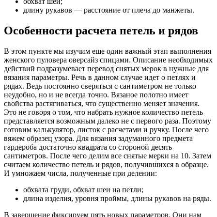
обхват шеи;
длину рукавов — расстояние от плеча до манжеты.
Особенности расчета петель и рядов
В этом пункте мы изучим еще один важный этап выполнения
женского пуловера оверсайз спицами. Описание необходимых
действий подразумевает перевод снятых мерок в нужные для
вязания параметры. Речь в данном случае идет о петлях и
рядах. Ведь постоянно сверяться с сантиметром не только
неудобно, но и не всегда точно. Вязаное полотно имеет
свойства растягиваться, что существенно меняет значения.
Это не говоря о том, что набрать нужное количество петель
представляется возможным далеко не с первого раза. Поэтому
готовим калькулятор, листок с расчетами и ручку. После чего
вяжем образец узора. Для вязания задуманного предмета
гардероба достаточно квадрата со стороной десять
сантиметров. После чего делим все снятые мерки на 10. Затем
считаем количество петель и рядов, получившихся в образце.
И умножаем числа, полученные при делении:
обхвата груди, обхват шеи на петли;
длина изделия, уровня проймы, длины рукавов на ряды.
В завершение фиксируем пять новых параметров. Они нам