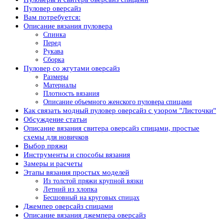
Пуловер оверсайз
Вам потребуется:
Описание вязания пуловера
Спинка
Перед
Рукава
Сборка
Пуловер со жгутами оверсайз
Размеры
Материалы
Плотность вязания
Описание объемного женского пуловера спицами
Как связать модный пуловер оверсайз с узором "Листочки"
Обсуждение статьи
Описание вязания свитера оверсайз спицами, простые
схемы для новичков
Выбор пряжи
Инструменты и способы вязания
Замеры и расчеты
Этапы вязания простых моделей
Из толстой пряжи крупной вязки
Летний из хлопка
Бесшовный на круговых спицах
Джемпер оверсайз спицами
Описание вязания джемпера оверсайз