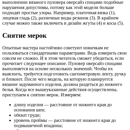
выполнении вязаного пуловера оверсайз спицами подобные
нарушения допустимы, потому как этой модели больше
подходят простые узоры. Например, платочная вязка (1),
лицевая гладь (2), различные виды резинок (3). В крайнем
случае можно также включить в дизайн жгуты (4) и косы (5).
Снятие мерок
Опытные мастера настойчиво советуют новичкам не
пользоваться стандартными параметрами. Ведь измерить свои
совсем не сложно. И в этом читатель сможет убедиться, если
прочитает следующее описание. Пуловер оверсайз спицами
выполняется на основе нескольких значений. Чтобы их
выяснить, требуется подготовить сантиметровую ленту, ручку
и блокнот. После чего модель, на которую планируется
вязание задуманного изделия, должна раздеться до нижнего
белья. Когда все вышеуказанные действия осуществлены,
приступаем к снятию мерок. Измеряем:
длину изделия — расстояние от нижнего края до
основания шеи;
обхват груди;
уровень проймы — расстояние от нижнего края до
подмышечной впадины;