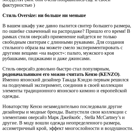
фактурностью )
Стиль Oversize: ни больше ни меньше
В вашем шкафу уже давно пылится свитер большего размера,
по ошибке схваченный на распродаже? Пришло его время! В
рамках стиля оверсайз применение найдется не только
свободным свитерам с длинными рукавами. Для создания
стильного образа вы можете смело экспериментировать с
другими вещами «на вырост»: пальто, мужского кроя
рубашками, пиджаками и даже джинсами.
Cтиль оверсайз довольно быстро стал популярным,
родоначальником его можно считать Кензо (KENZO)
.
Именно японский дизайнер Такада Кэндзо первым решился
на подиумный эксперимент, соединив в своей коллекции
элементы традиционного японского кимоно и европейской
одежды.
Новаторству Кензо незамедлительно последовали другие
дизайнеры и модные бренды. Выпустили свои коллекции с
элементами оверсайз Марк Джейкобс , Stella McCartney’s и
другие. В моду вошли одежда неопределенного размера,
ассиметричный крой, эффект многослойности и воздушности.