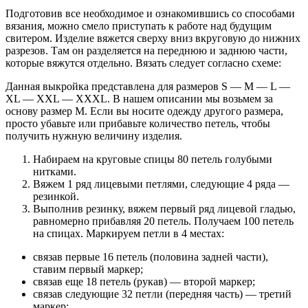
Подготовив все необходимое и ознакомившись со способами
вязания, можно смело приступать к работе над будущим
свитером. Изделие вяжется сверху вниз вкруговую до нижних
разрезов. Там он разделяется на переднюю и заднюю части,
которые вяжутся отдельно. Вязать следует согласно схеме:
Данная выкройка представлена для размеров S — M — L —
XL — XXL — XXXL. В нашем описании мы возьмем за
основу размер М. Если вы носите одежду другого размера,
просто убавьте или прибавьте количество петель, чтобы
получить нужную величину изделия.
Набираем на круговые спицы 80 петель голубыми
нитками.
Вяжем 1 ряд лицевыми петлями, следующие 4 ряда —
резинкой.
Выполнив резинку, вяжем первый ряд лицевой гладью,
равномерно прибавляя 20 петель. Получаем 100 петель
на спицах. Маркируем петли в 4 местах:
связав первые 16 петель (половина задней части),
ставим первый маркер;
связав еще 18 петель (рукав) — второй маркер;
связав следующие 32 петли (передняя часть) — третий
маркер;