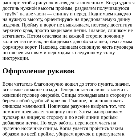
раппорт, чтобы рисунок выглядел законченным. Когда удастся
достичь нужной высоты проймы, разделяем получившуюся
"трубу" на две части — спинку и перед. Поднимаем каждую
на нужную высоту, ориентируясь на предполагаемую длину
изделия. Пройму и ворот не вывязываем, поэтому, достигнув
верхнего края, просто закрываем петли. Главное, слишком не
затягивать. Потом отделяем на каждой стороне половину
количества петель, необходимых для обхвата шеи, тем самым
формируя ворот. Наконец, сшиваем основную часть пуловера
по плечевым швам и переходим к следующему этапу
инструкции.
Оформление рукавов
Если читатель благополучно дошел до этого пункта, значит,
все самое сложное позади. Теперь остается лишь закончить
женский пуловер оверсайз. Спицы откладываем в сторону и
берем любой удобный крючок. Главное, не использовать
слишком маленький. Новичкам разумнее выбрать тот, что
немного превышает толщину нити. Затем выворачиваем
пуловер на лицевую сторону и по всей линии проймы
добавляем петли. По ходу работы переносим часть на
чулочно-носочные спицы. Когда удается пройтись таким
образом по всей пройме, убираем крючок и приступаем к