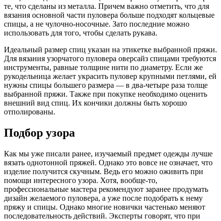
те, что сделаны из металла. Причем важно отметить, что для
вязания основной части пуловера больше подходят кольцевые
спицы, а не чулочно-носочные. Зато последние можно
использовать для того, чтобы сделать рукава.
Идеальный размер спиц указан на этикетке выбранной пряжи.
Для вязания узорчатого пуловера оверсайз спицами требуются
инструменты, равные толщине нити по диаметру. Если же
рукодельница желает украсить пуловер крупными петлями, ей
нужны спицы большего размера — в два-четыре раза толще
выбранной пряжи. Также при покупке необходимо оценить
внешний вид спиц. Их кончики должны быть хорошо
отполированы.
Подбор узора
Как мы уже писали ранее, изучаемый предмет одежды лучше
вязать однотонной пряжей. Однако это вовсе не означает, что
изделие получится скучным. Ведь его можно оживить при
помощи интересного узора. Хотя, вообще-то,
профессиональные мастера рекомендуют заранее продумать
дизайн желаемого пуловера, а уже после подобрать к нему
пряжу и спицы. Однако многие новички частенько меняют
последовательность действий. Эксперты говорят, что при