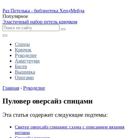
Раз Петелька - библиотека ХендМейда
Популярное
Эластичный набор петель крючком
Спицы
Крючок
Рукоделие
Амигуруми
Бисер
Вышивка
Оригами
Главная
›
Рукоделие
Пуловер оверсайз спицами
Эта статья содержит следующие подтемы:
Свитер оверсайз спицами: схема с описанием вязания
реглана
Способы вязания