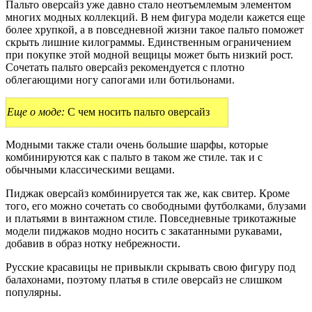
Пальто оверсайз уже давно стало неотъемлемым элементом
многих модных коллекций. В нем фигура модели кажется еще
более хрупкой, а в повседневной жизни такое пальто поможет
скрыть лишние килограммы. Единственным ограничением
при покупке этой модной вещицы может быть низкий рост.
Сочетать пальто оверсайз рекомендуется с плотно
облегающими ногу сапогами или ботильонами.
Еще о моде:
С чем носить пальто оверсайз
Модными также стали очень большие шарфы, которые
комбинируются как с пальто в таком же стиле. так и с
обычными классическими вещами.
Пиджак оверсайз комбинируется так же, как свитер. Кроме
того, его можно сочетать со свободными футболками, блузами
и платьями в винтажном стиле. Повседневные трикотажные
модели пиджаков модно носить с закатанными рукавами,
добавив в образ нотку небрежности.
Русские красавицы не привыкли скрывать свою фигуру под
балахонами, поэтому платья в стиле оверсайз не слишком
популярны.