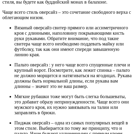
стиля, вы будете как буддийский монах в балахоне.
Чаще всего стиль оверсайз – это сочетание свободного верха с
облегающим низом.
Вязаный оверсайз свитер прямого или ассиметричного
кроя с длинными, наполовину покрывающими кисть
руки рукавами. Обратите внимание, что под такие
свитера чаще всего необходимо поддевать майку или
футболку, так как они имеют спереди завышенную
линию края.
Пальто оверсайз : у него чаще всего спущенные плечи и
крупный ворот. Посмотрите, как лежит спинка – пальто
не должно морщится и натягиваться на ягодицах. Рукава
должны быть нормальной длины, если рукава вам
длинны – значит это не ваш размер.
Мягкие рубашки тоже могут быть слегка большеваты,
это добавит образу непринужденности. Чаще всего они
мужского кроя, их нужно завязывать на талии или
заправлять в брюки.
Пиджак оверсайз – одна из самых популярных вещей в
этом стиле. Выбирается по тому же принципу, что и
пальто. Чаще бывают удлиненными с прямым кроем.