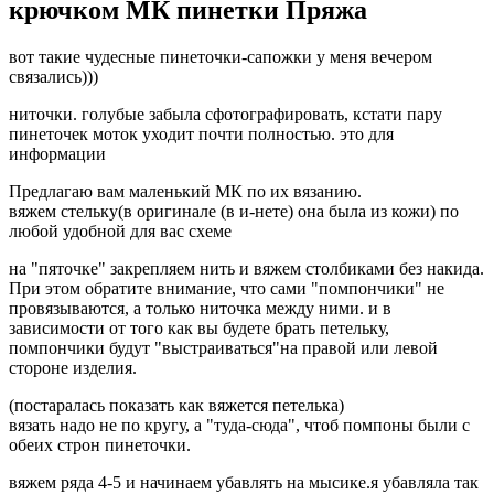
крючком МК пинетки Пряжа
вот такие чудесные пинеточки-сапожки у меня вечером
связались)))
ниточки. голубые забыла сфотографировать, кстати пару
пинеточек моток уходит почти полностью. это для
информации
Предлагаю вам маленький МК по их вязанию.
вяжем стельку(в оригинале (в и-нете) она была из кожи) по
любой удобной для вас схеме
на "пяточке" закрепляем нить и вяжем столбиками без накида.
При этом обратите внимание, что сами "помпончики" не
провязываются, а только ниточка между ними. и в
зависимости от того как вы будете брать петельку,
помпончики будут "выстраиваться"на правой или левой
стороне изделия.
(постаралась показать как вяжется петелька)
вязать надо не по кругу, а "туда-сюда", чтоб помпоны были с
обеих строн пинеточки.
вяжем ряда 4-5 и начинаем убавлять на мысике.я убавляла так