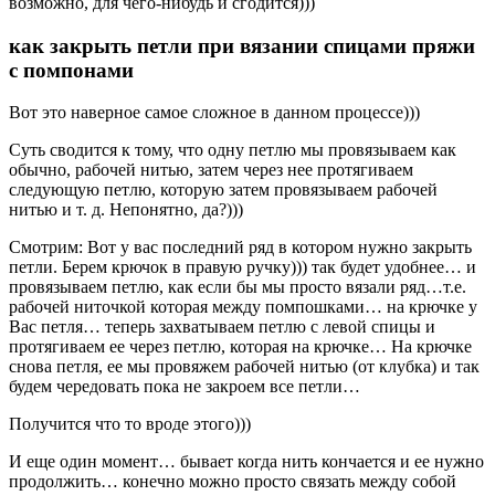
возможно, для чего-нибудь и сгодится)))
как закрыть петли при вязании спицами пряжи
с помпонами
Вот это наверное самое сложное в данном процессе)))
Суть сводится к тому, что одну петлю мы провязываем как
обычно, рабочей нитью, затем через нее протягиваем
следующую петлю, которую затем провязываем рабочей
нитью и т. д. Непонятно, да?)))
Смотрим: Вот у вас последний ряд в котором нужно закрыть
петли. Берем крючок в правую ручку))) так будет удобнее… и
провязываем петлю, как если бы мы просто вязали ряд…т.е.
рабочей ниточкой которая между помпошками… на крючке у
Вас петля… теперь захватываем петлю с левой спицы и
протягиваем ее через петлю, которая на крючке… На крючке
снова петля, ее мы провяжем рабочей нитью (от клубка) и так
будем чередовать пока не закроем все петли…
Получится что то вроде этого)))
И еще один момент… бывает когда нить кончается и ее нужно
продолжить… конечно можно просто связать между собой