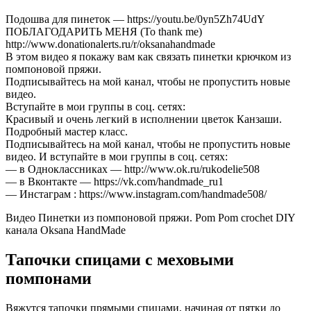
Подошва для пинеток — https://youtu.be/0yn5Zh74UdY
ПОБЛАГОДАРИТЬ МЕНЯ (To thank me)
http://www.donationalerts.ru/r/oksanahandmade
В этом видео я покажу вам как связать пинетки крючком из
помпоновой пряжи.
Подписывайтесь на мой канал, чтобы не пропустить новые
видео.
Вступайте в мои группы в соц. сетях:
Красивый и очень легкий в исполнении цветок Канзаши.
Подробный мастер класс.
Подписывайтесь на мой канал, чтобы не пропустить новые
видео. И вступайте в мои группы в соц. сетях:
— в Одноклассниках — http://www.ok.ru/rukodelie508
— в Вконтакте — https://vk.com/handmade_ru1
— Инстаграм : https://www.instagram.com/handmade508/
Видео Пинетки из помпоновой пряжи. Pom Pom crochet DIY
канала Oksana HandMade
Тапочки спицами с меховыми
помпонами
Вяжутся тапочки прямыми спицами, начиная от пятки до