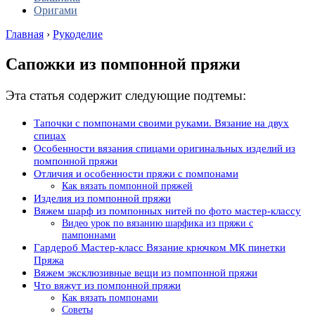
Оригами
Главная
›
Рукоделие
Сапожки из помпонной пряжи
Эта статья содержит следующие подтемы:
Тапочки с помпонами своими руками. Вязание на двух
спицах
Особенности вязания спицами оригинальных изделий из
помпонной пряжи
Отличия и особенности пряжи с помпонами
Как вязать помпонной пряжей
Изделия из помпонной пряжи
Вяжем шарф из помпонных нитей по фото мастер-классу
Видео урок по вязанию шарфика из пряжи с
пампоннами
Гардероб Мастер-класс Вязание крючком МК пинетки
Пряжа
Вяжем эксклюзивные вещи из помпонной пряжи
Что вяжут из помпонной пряжи
Как вязать помпонами
Советы