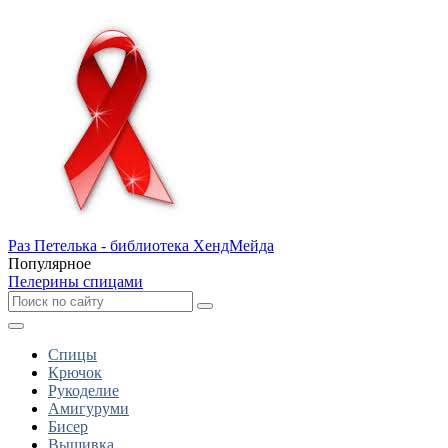
Раз Петелька - библиотека ХендМейда
Популярное
Пелерины спицами
Спицы
Крючок
Рукоделие
Амигуруми
Бисер
Вышивка