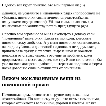
Надеюсь все будет понятно. это мой первый мк.))))
Девочки, не убавляйте в изнаночных рядах (попробовала не
убавлять, пинеточки симпатичнее получаются)(когда
пмпушками внутрь вяжете). Убавка только в лицевых, а
изнаночные по количеству петель предыдущего ряда.
Спасибо вам огромное за МК! Наконец-то я довяжу свои
"помпонные" пинеточки. Какая вы молодец, классные
пинетки, сижу, любуюсь. А у меня пинеточки остановились
на стадии убавок, и до вязаной подошвы я не додумалась,
привязывала пряжу к стелечке, вырезанной из кожаной
подошвы от старых чешек, а это еще та проблема, кожа
прорывается на месте дырочек кое-где. Ваши пинеточки я бы
уже назвала авторской работой, интересная подошва и форма
носка довольно сильно отличается от оригинала.
Вяжем эксклюзивные вещи из
помпонной пряжи
Помпонная пряжа относится к группе под названием
«фантазийная». По внешнему виду – это нить с помпонами,
которые отличаются величиной, формой и цветом. Пряжа