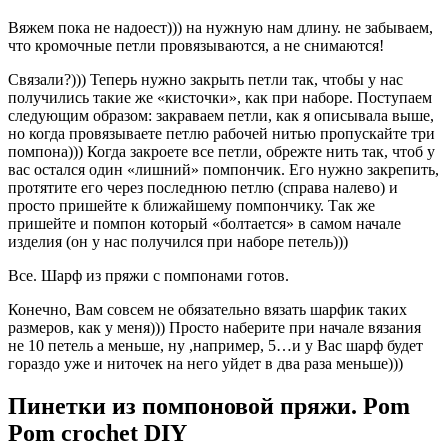
Вяжем пока не надоест))) на нужную нам длину. не забываем,
что кромочные петли провязываются, а не снимаются!
Связали?))) Теперь нужно закрыть петли так, чтобы у нас
получились такие же «кисточки», как при наборе. Поступаем
следующим образом: закраваем петли, как я описывала выше,
но когда провязываете петлю рабочей нитью пропускайте три
помпона))) Когда закроете все петли, обрежте нить так, чтоб у
вас остался один «лишний» помпончик. Его нужно закрепить,
протятите его через последнюю петлю (справа налево) и
просто пришейте к ближайшему помпончику. Так же
пришейте и помпон который «болтается» в самом начале
изделия (он у нас получился при наборе петель)))
Все. Шарф из пряжи с помпонами готов.
Конечно, Вам совсем не обязательно вязать шарфик таких
размеров, как у меня))) Просто наберите при начале вязания
не 10 петель а меньше, ну ,например, 5…и у Вас шарф будет
гораздо уже и ниточек на него уйдет в два раза меньше)))
Пинетки из помпоновой пряжи. Pom
Pom crochet DIY