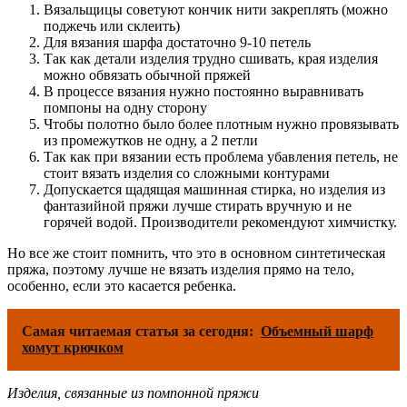
Вязальщицы советуют кончик нити закреплять (можно
поджечь или склеить)
Для вязания шарфа достаточно 9-10 петель
Так как детали изделия трудно сшивать, края изделия
можно обвязать обычной пряжей
В процессе вязания нужно постоянно выравнивать
помпоны на одну сторону
Чтобы полотно было более плотным нужно провязывать
из промежутков не одну, а 2 петли
Так как при вязании есть проблема убавления петель, не
стоит вязать изделия со сложными контурами
Допускается щадящая машинная стирка, но изделия из
фантазийной пряжи лучше стирать вручную и не
горячей водой. Производители рекомендуют химчистку.
Но все же стоит помнить, что это в основном синтетическая
пряжа, поэтому лучше не вязать изделия прямо на тело,
особенно, если это касается ребенка.
Самая читаемая статья за сегодня:
Объемный шарф
хомут крючком
Изделия, связанные из помпонной пряжи