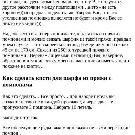
ниточки, но здесь возможен вариант, что у Вас получится
другое расстояние между помпошками…а это «не есть
хорошо»))) я предлагаю делать так: Уверяю Вас, что это
утолщенная помпошка выделятся не будет и кроме Вас ее
никто не увидит)))
Надеюсь, что вы теперь понимаете, как вязать из пряжи с
помпонами и можно связать шарфик из такой пряжи, правда в
моем случае — это скорее палантин, размерчик у него около
45 см на 170 см. Связан из 250гр. турецкой пряжи с
помпонами «Верена» лицевыми петлями))) Вы, наверное,
обратили внимание, что у моего палантинчика имеется нечто
похожее на кисти…
Как сделать кисти для шарфа из пряжи с
помпонами
Как это сделать… Все просто… при наборе петель вы
создаете петлю не в каждой протяжке, а через две, т.е.
пропускаете 3 помпона. Набрать 10 петель.
выглядит это так
Все последующие ряды вяжем лицевыми петлями через один
помпон .