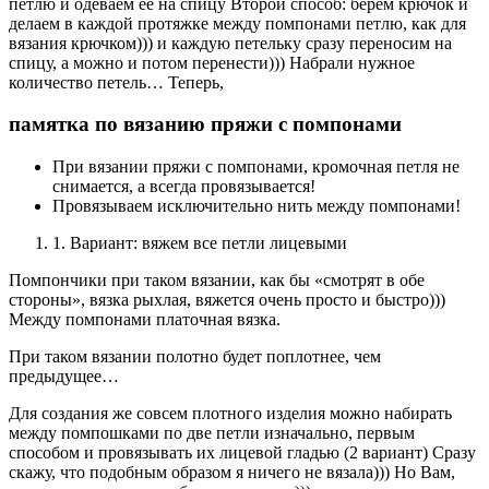
петлю и одеваем ее на спицу Второй способ: берем крючок и
делаем в каждой протяжке между помпонами петлю, как для
вязания крючком))) и каждую петельку сразу переносим на
спицу, а можно и потом перенести))) Набрали нужное
количество петель… Теперь,
памятка по вязанию пряжи с помпонами
При вязании пряжи с помпонами, кромочная петля не
снимается, а всегда провязывается!
Провязываем исключительно нить между помпонами!
1. Вариант: вяжем все петли лицевыми
Помпончики при таком вязании, как бы «смотрят в обе
стороны», вязка рыхлая, вяжется очень просто и быстро)))
Между помпонами платочная вязка.
При таком вязании полотно будет поплотнее, чем
предыдущее…
Для создания же совсем плотного изделия можно набирать
между помпошками по две петли изначально, первым
способом и провязывать их лицевой гладью (2 вариант) Сразу
скажу, что подобным образом я ничего не вязала))) Но Вам,