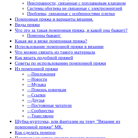
Неисправности, связанные с поплавковым клапаном
Системы обогрева не связанные с электроэнергией
Проблемы, связанные с особенностями плитки
Помпонная пряжа и варианты вязания.
Виды пряжи
Что это за такая помпонная пряжа, и какой она бывает?
Помпоны бывают:
Какая же в вязке помпонная пряжа?
Использование помпонной пряжи в вязании
Что можно связать из такого материала
Как вязать подобной пряжей
Советы по использованию помпонной пряжи
Из помпонной пряжи
—Приложения
—Новости
—Музыка
—Помощь новичкам
—Ссылки
—Друзья
—Постоянные читатели
—Сообщества
—Трансляции
Шубка-курточка, или фантазии на тему "Вязание из
помпонной пряжи" МК.
Как сделать помпон
Помпоны из ниток своими руками пошагово