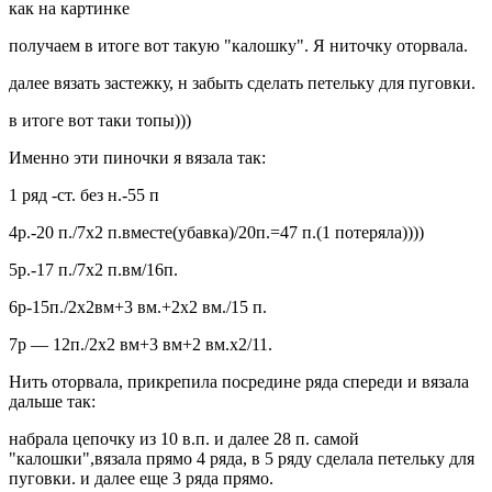
как на картинке
получаем в итоге вот такую "калошку". Я ниточку оторвала.
далее вязать застежку, н забыть сделать петельку для пуговки.
в итоге вот таки топы)))
Именно эти пиночки я вязала так:
1 ряд -ст. без н.-55 п
4р.-20 п./7х2 п.вместе(убавка)/20п.=47 п.(1 потеряла))))
5р.-17 п./7х2 п.вм/16п.
6р-15п./2х2вм+3 вм.+2х2 вм./15 п.
7р — 12п./2х2 вм+3 вм+2 вм.х2/11.
Нить оторвала, прикрепила посредине ряда спереди и вязала
дальше так:
набрала цепочку из 10 в.п. и далее 28 п. самой
"калошки",вязала прямо 4 ряда, в 5 ряду сделала петельку для
пуговки. и далее еще 3 ряда прямо.