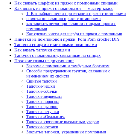
Как связать шарфик из пряжи с помпонами спицами
Как вязать из пряжи с помпонами — мастер-класс
1. Как набрать петли при вязании пряжи с помпонами
памятка по вязанию пряжи с помпонами
как закрыть петли при вязании спицами пряжи с
помпонами
Как сделать кисти для шарфа из пряжи с помпонами
Пинетки из помпоновой пряжи. Pom Pom crochet DIY
Тапочки спицами с меховыми помпонами
Как вязать тапочки спицами
Тапочки с помпонами, связанные на спицах
Похожие главы из других книг
Бахрома с помпонами и тамбурным бортиком
Способы предохранения грунтов, связанные с
изменением их свойств
Сшитые тапочки
Тапочки-чешки
Тапочки-собачки
Тапочки-медвежата
Тапочки-поросята
Тапочки-цыплята
Тапочки-петушки
Тапочки «Овальные»
Тапочки, связанные шахматным узором
Тапочки-носочки
Закрытые тапочки, украшенные помпонами