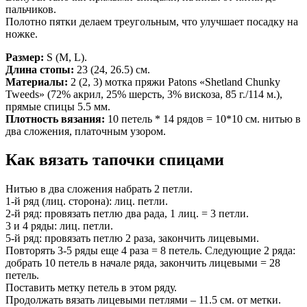
пальчиков.
Полотно пятки делаем треугольным, что улучшает посадку на
ножке.
Размер:
S (M, L).
Длина стопы:
23 (24, 26.5) см.
Материалы:
2 (2, 3) мотка пряжи Patons «Shetland Chunky
Tweeds» (72% акрил, 25% шерсть, 3% вискоза, 85 г./114 м.),
прямые спицы 5.5 мм.
Плотность вязания:
10 петель * 14 рядов = 10*10 см. нитью в
два сложения, платочным узором.
Как вязать тапочки спицами
Нитью в два сложения набрать 2 петли.
1-й ряд (лиц. сторона): лиц. петли.
2-й ряд: провязать петлю два рада, 1 лиц. = 3 петли.
3 и 4 ряды: лиц. петли.
5-й ряд: провязать петлю 2 раза, закончить лицевыми.
Повторять 3-5 ряды еще 4 раза = 8 петель. Следующие 2 ряда:
добрать 10 петель в начале ряда, закончить лицевыми = 28
петель.
Поставить метку петель в этом ряду.
Продолжать вязать лицевыми петлями – 11.5 см. от метки.