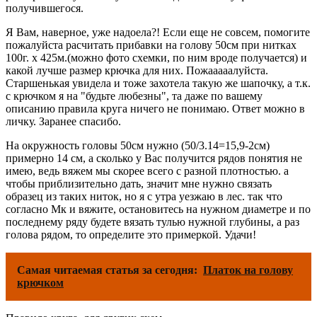
получившегося.
Я Вам, наверное, уже надоела?! Если еще не совсем, помогите
пожалуйста расчитать прибавки на голову 50см при нитках
100г. х 425м.(можно фото схемки, по ним вроде получается) и
какой лучше размер крючка для них. Пожааааалуйста.
Старшенькая увидела и тоже захотела такую же шапочку, а т.к.
с крючком я на "будьте любезны", та даже по вашему
описанию правила круга ничего не понимаю. Ответ можно в
личку. Заранее спасибо.
На окружность головы 50см нужно (50/3.14=15,9-2см)
примерно 14 см, а сколько у Вас получится рядов понятия не
имею, ведь вяжем мы скорее всего с разной плотностью. а
чтобы приблизительно дать, значит мне нужно связать
образец из таких ниток, но я с утра уезжаю в лес. так что
согласно Мк и вяжите, остановитесь на нужном диаметре и по
последнему ряду будете вязать тулью нужной глубины, а раз
голова рядом, то определите это примеркой. Удачи!
Самая читаемая статья за сегодня:
Платок на голову
крючком