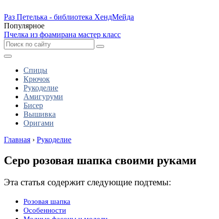
Раз Петелька - библиотека ХендМейда
Популярное
Пчелка из фоамирана мастер класс
Спицы
Крючок
Рукоделие
Амигуруми
Бисер
Вышивка
Оригами
Главная
›
Рукоделие
Серо розовая шапка своими руками
Эта статья содержит следующие подтемы:
Розовая шапка
Особенности
Модные фасоны и модели