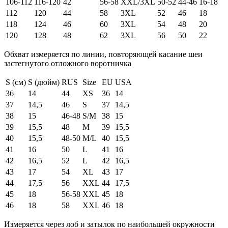
106-112
116-120
42
56-58
XXL/3XL
50-52
44-46
16-18
112
120
44
58
3XL
52
46
18
118
124
46
60
3XL
54
48
20
120
128
48
62
3XL
56
50
22
Обхват измеряется по линии, повторяющей касание шеи
застегнутого отложного воротничка
S (см)
S (дюйм)
RUS
Size
EU
USA
36
14
44
XS
36
14
37
14,5
46
S
37
14,5
38
15
46-48
S/M
38
15
39
15,5
48
M
39
15,5
40
15,5
48-50
M/L
40
15,5
41
16
50
L
41
16
42
16,5
52
L
42
16,5
43
17
54
XL
43
17
44
17,5
56
XXL
44
17,5
45
18
56-58
XXL
45
18
46
18
58
XXL
46
18
Измеряется через лоб и затылок по наибольшей окружности