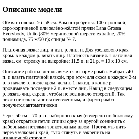
Описание модели
Обхват головы: 56–58 см. Вам потребуется: 100 г розовой,
серо-коричневой или зелёно-жёлтой пряжи Lana Grossa
Everybody, Unito (80% мериносовой шерсти extrafine, 20%
полиамида, 75 м/50 г); спицы № 7.
Платочная вязка: лиц. и изн. р. лиц. п. Для узелкового края
кром. в каждом р. вязать лиц. Плотность вязания. Платочная
вязка, см. стрелку на выкройке: 11,5 п. и 21 р. = 10 x 10 см.
Описание работы: деталь вяжется в форме ромба. Набрать 40
п. и вязать платочной вязкой, при этом для скоса в каждом 2-м
р. в начале р. после кром. делать 1 накид, в конце р.
провязывать последние 2 п. вместе лиц. Накид в следующем
р. вязать лиц. скрещ., чтобы не возникало отверстий. Так
число петель останется неизменным, и форма ромба
получится автоматически.
Через 50 см = 70 р. от наборного края (измерено по боковому
краю) открытые петли спицы одну за другой соединить с
наборными петлями трикотажным швом. Протянуть нить
через узелковый край, туго стянуть и закрепить на
изнаночной стороне.