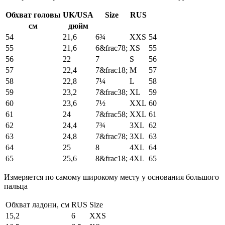
Обхват головы
UK/USA
Size
RUS
см
дюйм
54
21,6
6¾
XXS
54
55
21,6
6&frac78;
XS
55
56
22
7
S
56
57
22,4
7&frac18;
M
57
58
22,8
7¼
L
58
59
23,2
7&frac38;
XL
59
60
23,6
7½
XXL
60
61
24
7&frac58;
XXL
61
62
24,4
7¾
3XL
62
63
24,8
7&frac78;
3XL
63
64
25
8
4XL
64
65
25,6
8&frac18;
4XL
65
Измеряется по самому широкому месту у основания большого
пальца
Обхват ладони, см
RUS
Size
15,2
6
XXS