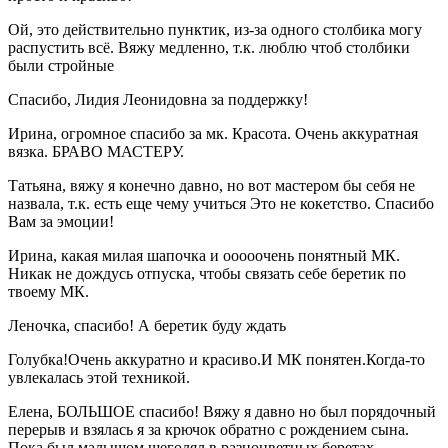
Ой, это действительно пунктик, из-за одного столбика могу
распустить всё. Вяжу медленно, т.к. люблю чтоб столбики
были стройные
Спасибо, Лидия Леонидовна за поддержку!
Ирина, огромное спасибо за мк. Красота. Очень аккуратная
вязка. БРАВО МАСТЕРУ.
Татьяна, вяжу я конечно давно, но вот мастером бы себя не
назвала, т.к. есть еще чему учиться Это не кокетство. Спасибо
Вам за эмоции!
Ирина, какая милая шапочка и ооооочень понятный МК.
Никак не дождусь отпуска, чтобы связать себе беретик по
твоему МК.
Леночка, спасибо! А беретик буду ждать
Голубка!Очень аккуратно и красиво.И МК понятен.Когда-то
увлекалась этой техникой.
Елена, БОЛЬШОЕ спасибо! Вяжу я давно но был порядочный
перерыв и взялась я за крючок обратно с рождением сына.
Пока был малышом щеголял в разноцветных беретах.