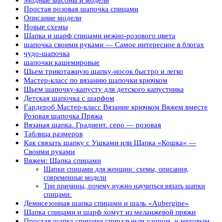
Простая розовая шапочка спицами
Описание модели
Новые схемы
Шапка и шарф спицами нежно-розового цвета
шапочка своими руками — Самое интересное в блогах
чудо-шапочка
шапочки кашемировые
Шьем трикотажную шапку-носок быстро и легко
Мастер-класс по вязанию шапочки крючком
Шьем шапочку-капусту для детского капустника
Детская шапочка с шарфом
Гардероб Мастер-класс Вязание крючком Вяжем вместе
Розовая шапочка Пряжа
Вязаная шапка. Градиент. серо — розовая
Таблица размеров
Как связать шапку с Ушками или Шапка «Кошка» —
Своими руками
Вяжем: Шапка спицами
Шапки спицами для женщин: схемы, описания,
современные модели
Три причины, почему нужно научиться вязать шапки
спицами:
Демисезонная шапка спицами и шаль «Aubergine»
Шапка спицами и шарф хомут из меланжевой пряжи
Простая шапка спицами спиральным узором, и меховым