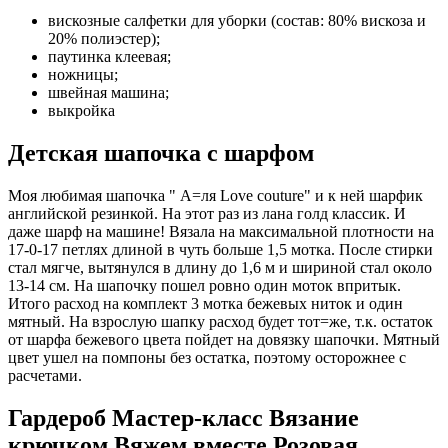
вискозные салфетки для уборки (состав: 80% вискоза и
20% полиэстер);
паутинка клеевая;
ножницы;
швейная машина;
выкройка
Детская шапочка с шарфом
Моя любимая шапочка " А=ля Love couture" и к ней шарфик
английской резинкой. На этот раз из лана голд классик. И
даже шарф на машине! Вязала на максимальной плотности на
17-0-17 петлях длиной в чуть больше 1,5 мотка. После стирки
стал мягче, вытянулся в длину до 1,6 м и шириной стал около
13-14 см. На шапочку пошел ровно один моток впритык.
Итого расход на комплект 3 мотка бежевых ниток и один
мятный. На взрослую шапку расход будет тот=же, т.к. остаток
от шарфа бежевого цвета пойдет на довязку шапочки. Мятный
цвет ушел на помпоны без остатка, поэтому осторожнее с
расчетами.
Гардероб Мастер-класс Вязание
крючком Вяжем вместе Розовая