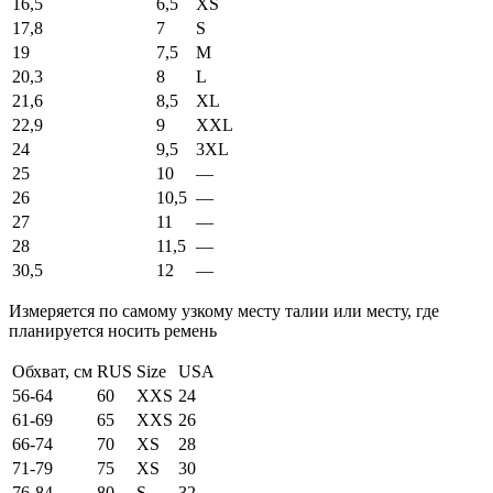
16,5
6,5
XS
17,8
7
S
19
7,5
M
20,3
8
L
21,6
8,5
XL
22,9
9
XXL
24
9,5
3XL
25
10
—
26
10,5
—
27
11
—
28
11,5
—
30,5
12
—
Измеряется по самому узкому месту талии или месту, где
планируется носить ремень
Обхват, см
RUS
Size
USA
56-64
60
XXS
24
61-69
65
XXS
26
66-74
70
XS
28
71-79
75
XS
30
76-84
80
S
32