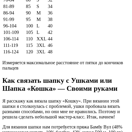
81-89
85
S
34
86-94
90
M
36
91-99
95
M
38
96-104
100
L
40
101-109
105
L
42
106-114
110
XXL
44
111-119
115
3XL
46
116-124
120
3XL
48
Измеряется максимальное расстояние от пятки до кончиков
пальцев
Как связать шапку с Ушками или
Шапка «Кошка» — Своими руками
Я расскажу как вязала шапку «Кошку». При вязании этой
шапки я столкнулась с проблемой, ушки пробовала вязать
разными способами, но они мне не нравились. Поэтому и
решила сделать небольшой мастер-класс. Итак, начнем!
Для вязания шапки нам потребуется пряжа Бамбу Вул (48%