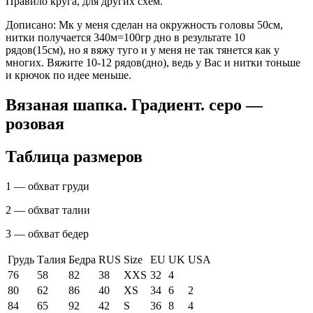
Правило круга, для других схем.
Дописано: Мк у меня сделан на окружность головы 50см,
нитки получается 340м=100гр дно в результате 10
рядов(15см), но я вяжу туго и у меня не так тянется как у
многих. Вяжите 10-12 рядов(дно), ведь у Вас и нитки тоньше
и крючок по идее меньше.
Вязаная шапка. Градиент. серо —
розовая
Таблица размеров
1 — обхват груди
2 — обхват талии
3 — обхват бедер
Грудь
Талия
Бедра
RUS
Size
EU
UK
USA
76
58
82
38
XXS
32
4
80
62
86
40
XS
34
6
2
84
65
92
42
S
36
8
4