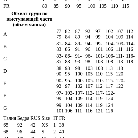
FR
80
85
90
95
100
105
110
115
Обхват груди по
выступающей части
(объем чашки)
77-
82-
87-
92-
97-
102-
107-
112-
A
79
84
89
94
99
104
109
114
81-
84-
89-
94-
99-
104-
109-
114-
B
83
86
91
96
101
106
111
116
83-
86-
91-
96-
101-
106-
111-
116-
C
85
88
93
98
103
108
113
118
88-
93-
98-
103-
108-
113-
118-
D
90
95
100
105
110
115
120
90-
95-
100-
105-
110-
115-
120-
E
92
97
102
107
112
117
122
97-
102-
107-
112-
117-
122-
F
99
104
109
114
119
124
99-
104-
109-
114-
119-
124-
G
101
106
111
116
121
126
Талия
Бедра
RUS
Size
IT
FR
65
92
42
XS
1
38
68
96
44
S
2
40