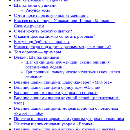
Шапка бини с ушками
Рисунок косы
С чем носить розовую шапку женщине
Как связать шапку с Ушками или Шапка «Кошка» —
Своими руками
С чем носить розовую шапку?
С каким цветом можно сочетать розовый?
Кому подойдёт такая шапка?
Какая одежда подходит к разным моделям шапки?
Топ образов — примеры
Вяжем: Шапка спицами
Шапки спицами для женщин: схемы, описания,
современные модели
Три причины, почему нужно научиться вязать шапки
спицами:
Вязание шапки спицами: шапочка-берет «Мимоза»
Вязание шапки спицами с рисунком «Олени»
Вязание спицами шапки узором по спирали
Вязание спицами шапки крупной вязкой (растительный
узор)
Вязание шапки спицами: модель шапочки с помпоном
«Sweet Islands»
Простая шапка спицами жемчужным узором с помпоном
Женская шапка спицами узором «Елочка»
Вязание шапки спицами крупными косами «Снежная