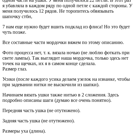
одной части на ушки. У меня получилось 22 петли. В этот раз
я убавляла в каждом ряду по одной петле с каждой стороны. У
меня получилось 12 рядов. Не торопитесь обвязывать
шапочку стбн,
7 нам еще нужно будет вшить подклад из флиса! Но это будет
чуть позже.
Все составные части мордочки вяжем по этому описанию.
Фото процесса нет, т. к. вязала ночью (не люблю фоткать при
свете лампы). Так выглядит наша мордочка, только здесь нет
точек на щечках, их я в самом конце сделала.
Размер глаз.
Усики (после каждого усика делаем узелок на изнанке, чтобы
при задевании нитки не выскочили из шапки).
Начинаем вязать ушки также нитью в 2 сложения. Здесь
подробно описаны шаги (думаю все очень понятно).
Передняя часть ушка (не отутюжено).
Задняя часть ушка (не отутюжено).
Размеры уха (длина).