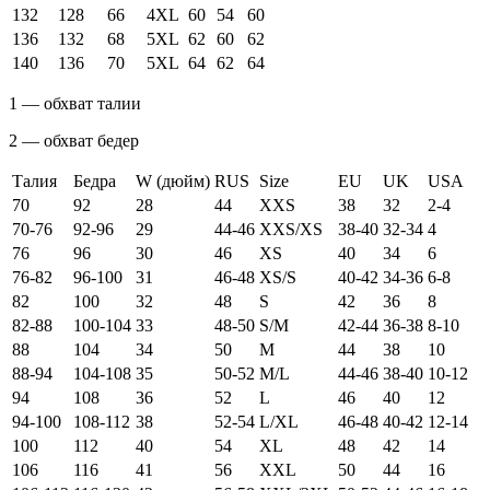
132
128
66
4XL
60
54
60
136
132
68
5XL
62
60
62
140
136
70
5XL
64
62
64
1 — обхват талии
2 — обхват бедер
Талия
Бедра
W (дюйм)
RUS
Size
EU
UK
USA
70
92
28
44
XXS
38
32
2-4
70-76
92-96
29
44-46
XXS/XS
38-40
32-34
4
76
96
30
46
XS
40
34
6
76-82
96-100
31
46-48
XS/S
40-42
34-36
6-8
82
100
32
48
S
42
36
8
82-88
100-104
33
48-50
S/M
42-44
36-38
8-10
88
104
34
50
M
44
38
10
88-94
104-108
35
50-52
M/L
44-46
38-40
10-12
94
108
36
52
L
46
40
12
94-100
108-112
38
52-54
L/XL
46-48
40-42
12-14
100
112
40
54
XL
48
42
14
106
116
41
56
XXL
50
44
16