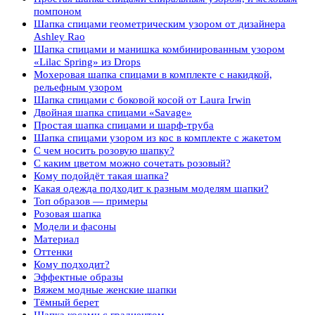
помпоном
Шапка спицами геометрическим узором от дизайнера
Ashley Rao
Шапка спицами и манишка комбинированным узором
«Lilac Spring» из Drops
Мохеровая шапка спицами в комплекте с накидкой,
рельефным узором
Шапка спицами с боковой косой от Laura Irwin
Двойная шапка спицами «Savage»
Простая шапка спицами и шарф-труба
Шапка спицами узором из кос в комплекте с жакетом
С чем носить розовую шапку?
С каким цветом можно сочетать розовый?
Кому подойдёт такая шапка?
Какая одежда подходит к разным моделям шапки?
Топ образов — примеры
Розовая шапка
Модели и фасоны
Материал
Оттенки
Кому подходит?
Эффектные образы
Вяжем модные женские шапки
Тёмный берет
Шапка косами с градиентом