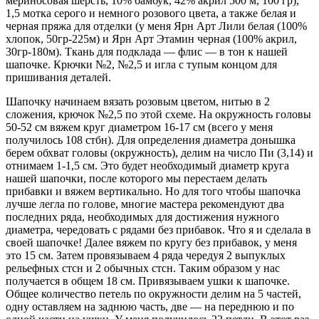
мериносовая шерсть, 10% бамбук, 42% акрил 500 м, 100 гр),
1,5 мотка серого и немного розового цвета, а также белая и
черная пряжа для отделки (у меня Ярн Арт Лили белая (100%
хлопок, 50гр-225м) и Ярн Арт Этамин черная (100% акрил,
30гр-180м). Ткань для подклада — флис — в тон к нашей
шапочке. Крючки №2, №2,5 и игла с тупым концом для
пришивания деталей.
Шапочку начинаем вязать розовым цветом, нитью в 2
сложения, крючок №2,5 по этой схеме. На окружность головы
50-52 см вяжем круг диаметром 16-17 см (всего у меня
получилось 108 стбн). Для определения диаметра донышка
берем обхват головы (окружность), делим на число Пи (3,14) и
отнимаем 1-1,5 см. Это будет необходимый диаметр круга
нашей шапочки, после которого мы перестаем делать
прибавки и вяжем вертикально. Но для того чтобы шапочка
лучше легла по голове, многие мастера рекомендуют два
последних ряда, необходимых для достижения нужного
диаметра, чередовать с рядами без прибавок. Что я и сделала в
своей шапочке! Далее вяжем по кругу без прибавок, у меня
это 15 см. Затем провязываем 4 ряда чередуя 2 выпуклых
рельефных стсн и 2 обычных стсн. Таким образом у нас
получается в общем 18 см. Привязываем ушки к шапочке.
Общее количество петель по окружности делим на 5 частей,
одну оставляем на заднюю часть, две — на переднюю и по