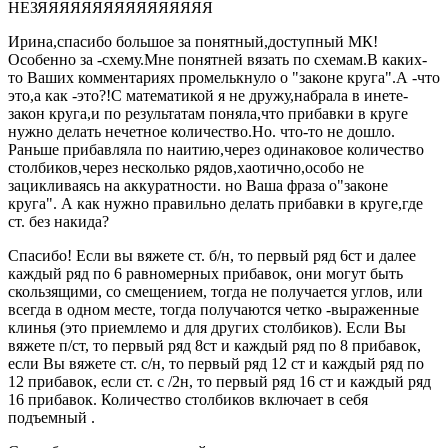
НЕЗЯЯЯЯЯЯЯЯЯЯЯЯЯЯЯЯ
Ирина,спасибо большое за понятный,доступный МК!
Особенно за -схему.Мне понятней вязать по схемам.В каких-
то Ваших комментариях промелькнуло о "законе круга".А -что
это,а как -это?!С математикой я не дружу,набрала в инете-
закон круга,и по результатам поняла,что прибавки в круге
нужно делать нечетное количество.Но. что-то не дошло.
Раньше прибавляла по наитию,через одинаковое количество
столбиков,через несколько рядов,хаотично,особо не
зацикливаясь на аккуратности. но Ваша фраза о"законе
круга". А как нужно правильно делать прибавки в круге,где
ст. без накида?
Спасибо! Если вы вяжете ст. б/н, то первый ряд 6ст и далее
каждый ряд по 6 равномерных прибавок, они могут быть
скользящими, со смещением, тогда не получается углов, или
всегда в одном месте, тогда получаются четко -выраженные
клинья (это приемлемо и для других столбиков). Если Вы
вяжете п/ст, то первый ряд 8ст и каждый ряд по 8 прибавок,
если Вы вяжете ст. с/н, то первый ряд 12 ст и каждый ряд по
12 прибавок, если ст. с /2н, то первый ряд 16 ст и каждый ряд
16 прибавок. Количество столбиков включает в себя
подъемный .