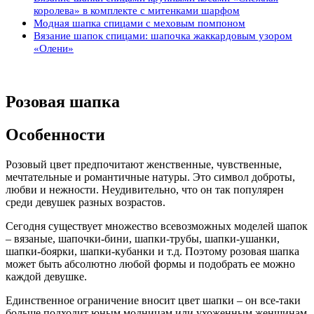
королева» в комплекте с митенками шарфом
Модная шапка спицами с меховым помпоном
Вязание шапок спицами: шапочка жаккардовым узором
«Олени»
Розовая шапка
Особенности
Розовый цвет предпочитают женственные, чувственные,
мечтательные и романтичные натуры. Это символ доброты,
любви и нежности. Неудивительно, что он так популярен
среди девушек разных возрастов.
Сегодня существует множество всевозможных моделей шапок
– вязаные, шапочки-бини, шапки-трубы, шапки-ушанки,
шапки-боярки, шапки-кубанки и т.д. Поэтому розовая шапка
может быть абсолютно любой формы и подобрать ее можно
каждой девушке.
Единственное ограничение вносит цвет шапки – он все-таки
больше подходит юным модницам или ухоженным женщинам