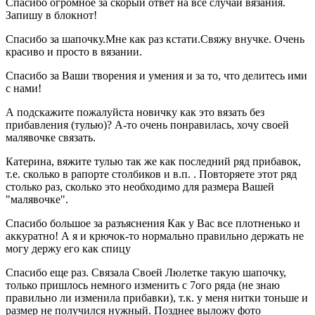
Спасибо огромное за скорый ответ на все случаи вязания.
Запишу в блокнот!
Спасибо за шапочку.Мне как раз кстати.Свяжу внучке. Очень
красиво и просто в вязании.
Спасибо за Ваши творения и умения и за то, что делитесь ими
с нами!
А подскажите пожалуйста новичку как это вязать без
прибавления (тулью)? А-то очень понравилась, хочу своей
малявочке связать.
Катерина, вяжите тулью так же как последний ряд прибавок,
т.е. сколько в рапорте столбиков и в.п. . Повторяете этот ряд
столько раз, сколько это необходимо для размера Вашей
"малявочке".
Спасибо большое за разъяснения Как у Вас все плотненько и
аккуратно! А я и крючок-то нормально правильно держать не
могу держу его как спицу
Спасибо еще раз. Связала Своей Люлетке такую шапочку,
только пришлось немного изменить с 7ого ряда (не знаю
правильно ли изменила прибавки), т.к. у меня нитки тоньше и
размер не получился нужный. Позднее выложу фото