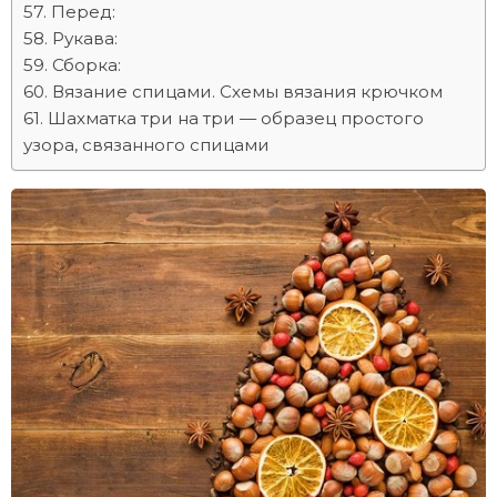
Перед:
Рукава:
Сборка:
Вязание спицами. Схемы вязания крючком
Шахматка три на три — образец простого
узора, связанного спицами