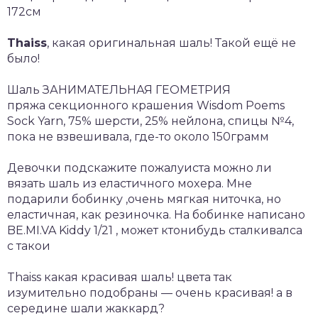
172см
Thaiss
, какая оригинальная шаль! Такой ещё не
было!
Шаль ЗАНИМАТЕЛЬНАЯ ГЕОМЕТРИЯ
пряжа секционного крашения Wisdom Poems
Sock Yarn, 75% шерсти, 25% нейлона, спицы №4,
пока не взвешивала, где-то около 150грамм
Девочки подскажите пожалуиста можно ли
вязать шаль из еластичного моxера. Мне
подарили бобинку ,очень мягкая ниточка, но
еластичная, как резиночка. На бобинке написано
BE.MI.VA Kiddy 1/21 , может ктонибудь сталкивалса
с такои
Thaiss какая красивая шаль! цвета так
изумительно подобраны — очень красивая! а в
середине шали жаккард?