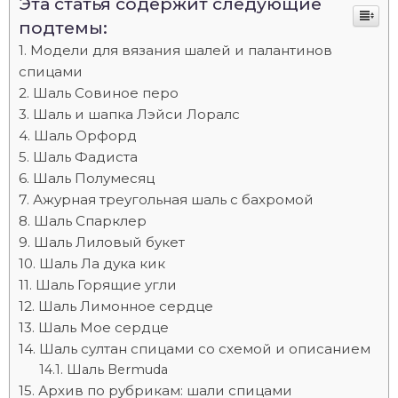
Эта статья содержит следующие
подтемы:
Модели для вязания шалей и палантинов
спицами
Шаль Совиное перо
Шаль и шапка Лэйси Лоралс
Шаль Орфорд
Шаль Фадиста
Шаль Полумесяц
Ажурная треугольная шаль с бахромой
Шаль Спарклер
Шаль Лиловый букет
Шаль Ла дука кик
Шаль Горящие угли
Шаль Лимонное сердце
Шаль Мое сердце
Шаль султан спицами со схемой и описанием
Шаль Bermuda
Архив по рубрикам: шали спицами