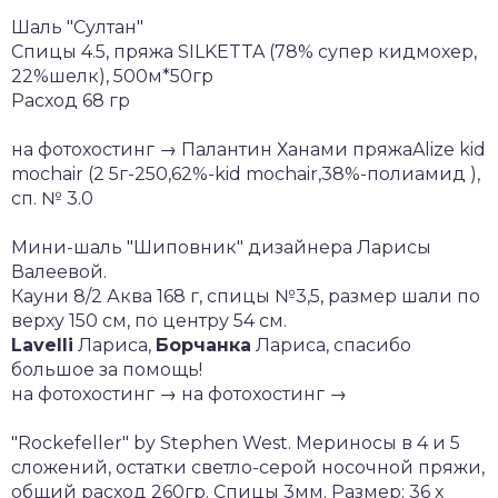
Шаль "Султан"
Спицы 4.5, пряжа SILKETTA (78% супер кидмохер,
22%шелк), 500м*50гр
Расход 68 гр
на фотохостинг → Палантин Ханами пряжаAlize kid
mochair (2 5г-250,62%-kid mochair,38%-полиамид ),
сп. № 3.0
Мини-шаль "Шиповник" дизайнера Ларисы
Валеевой.
Кауни 8/2 Аква 168 г, спицы №3,5, размер шали по
верху 150 см, по центру 54 см.
Lavelli
Лариса,
Борчанка
Лариса, спасибо
большое за помощь!
на фотохостинг → на фотохостинг →
"Rockefeller" by Stephen West. Мериносы в 4 и 5
сложений, остатки светло-серой носочной пряжи,
общий расход 260гр. Спицы 3мм. Размер: 36 х