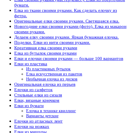
бумаги.
Елка из ткани своими руками. Как сделать елочку из
фетра.
Оригинальные елки своими руками. Светящаяся елка.
Новогодние елки своими руками (фото). Елка из макарон
своими руками.
Делаем елку своими руками. Яркая бумажная елочка.
Поделки. Елки из нити своими руками.
Креативная елка своими руками
Елка из бутылок своими руками
Елки и елочки своими руками — больше 100 вариантов
Елки из пластика
Из пластиковых бутылок
Елка искусственная из пакетов
Необычная елочка из дисков
Оригинальная елочка из перьев
Елочки из салфеток
Стильные елки из сизаля
Елки, вязаные крючком
Елки из бумаги
Елочка в технике квиллинг
Варианты детские
Елочки из атласных лент
Елочки на ножках
Елки из мишуры