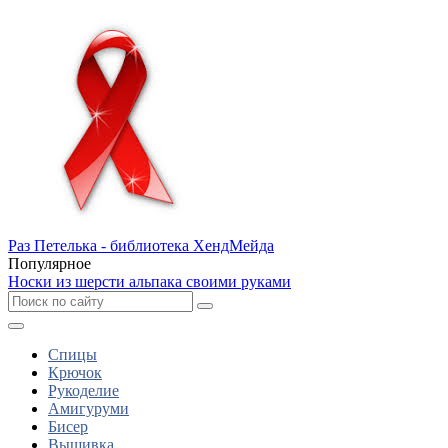
Раз Петелька - библиотека ХендМейда
Популярное
Носки из шерсти альпака своими руками
Спицы
Крючок
Рукоделие
Амигуруми
Бисер
Вышивка