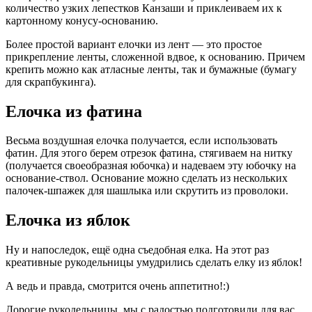
количество узких лепестков Канзаши и приклеиваем их к
картонному конусу-основанию.
Более простой вариант елочки из лент — это простое
прикрепление ленты, сложенной вдвое, к основанию. Причем
крепить можно как атласные ленты, так и бумажные (бумагу
для скрапбукинга).
Елочка из фатина
Весьма воздушная елочка получается, если использовать
фатин. Для этого берем отрезок фатина, стягиваем на нитку
(получается своеобразная юбочка) и надеваем эту юбочку на
основание-ствол. Основание можно сделать из нескольких
палочек-шпажек для шашлыка или скрутить из проволоки.
Елочка из яблок
Ну и напоследок, ещё одна съедобная елка. На этот раз
креативные рукодельницы умудрились сделать елку из яблок!
А ведь и правда, смотрится очень аппетитно!:)
Дорогие рукодельницы, мы с радостью подготовили для вас