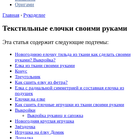
Оригами
Главная
›
Рукоделие
Текстильные елочки своими руками
Эта статья содержит следующие подтемы:
Новогоднюю елочку тильда из ткани как сделать своими
руками? Выкройка?
Елка из ткани своими руками
Конус
Треугольник
Как сшить елку из фетра?
Елка с радиальной симметрией и составная елочка из
подушек
Елочки на елке
Как сшить ёлочные игрушки из ткани своими руками
Выкройки
Выкройка рукавиц и сапожка
Новогодняя круглая игрушка
Звёздочка
Игрушка на ёлку Домик
Лошадка