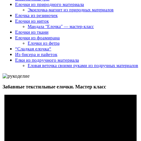
Елочки из природного материала
Экоелочка-магнит из природных материалов
Елочка из резиночек
Елочки из ниток
Мандала “Елочка” — мастер-класс
Елочки из ткани
Елочки из фоамирана
Елочки из фетра
“Сладкая елочка“
Из бисера и пайеток
Елки из подручного материала
Еловая веточка своими руками из подручных материалов
Забавные текстильные елочки. Мастер класс