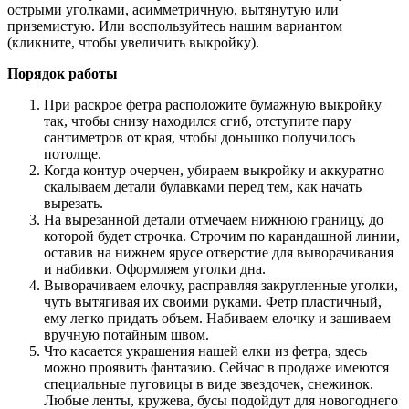
острыми уголками, асимметричную, вытянутую или
приземистую. Или воспользуйтесь нашим вариантом
(кликните, чтобы увеличить выкройку).
Порядок работы
При раскрое фетра расположите бумажную выкройку
так, чтобы снизу находился сгиб, отступите пару
сантиметров от края, чтобы донышко получилось
потолще.
Когда контур очерчен, убираем выкройку и аккуратно
скалываем детали булавками перед тем, как начать
вырезать.
На вырезанной детали отмечаем нижнюю границу, до
которой будет строчка. Строчим по карандашной линии,
оставив на нижнем ярусе отверстие для выворачивания
и набивки. Оформляем уголки дна.
Выворачиваем елочку, расправляя закругленные уголки,
чуть вытягивая их своими руками. Фетр пластичный,
ему легко придать объем. Набиваем елочку и зашиваем
вручную потайным швом.
Что касается украшения нашей елки из фетра, здесь
можно проявить фантазию. Сейчас в продаже имеются
специальные пуговицы в виде звездочек, снежинок.
Любые ленты, кружева, бусы подойдут для новогоднего