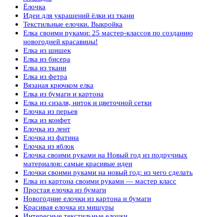
Ёлочка
Идеи для украшений ёлки из ткани
Текстильные елочки. Выкройка
Елка своими руками: 25 мастер-классов по созданию
новогодней красавицы!
Елка из шишек
Елка из бисера
Елка из ткани
Елка из фетра
Вязаная крючком елка
Елка из бумаги и картона
Елка из сизаля, ниток и цветочной сетки
Елочка из перьев
Елка из конфет
Елочка из лент
Елочка из фатина
Елочка из яблок
Елочка своими руками на Новый год из подручных
материалов: самые красивые идеи
Елочки своими руками на новый год: из чего сделать
Елка из картона своими руками — мастер класс
Простая елочка из бумаги
Новогодние елочки из картона и бумаги
Красивая елочка из мишуры
Интересные текстильные елочки