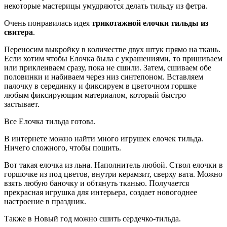
некоторые мастерицы умудряются делать тильду из фетра.
Очень понравилась идея
трикотажной елочки тильды из
свитера
.
Переносим выкройку в количестве двух штук прямо на ткань.
Если хотим чтобы Елочка была с украшениями, то пришиваем
или приклеиваем сразу, пока не сшили. Затем, сшиваем обе
половинки и набиваем через низ синтепоном. Вставляем
палочку в серединку и фиксируем в цветочном горшке
любым фиксирующим материалом, который быстро
застывает.
Все Елочка тильда готова.
В интернете можно найти много игрушек елочек тильда.
Ничего сложного, чтобы пошить.
Вот такая елочка из льна. Наполнитель любой. Ствол елочки в
горшочке из под цветов, внутри керамзит, сверху вата. Можно
взять любую баночку и обтянуть тканью. Получается
прекрасная игрушка для интерьера, создает новогоднее
настроение в праздник.
Также в Новый год можно сшить сердечко-тильда.