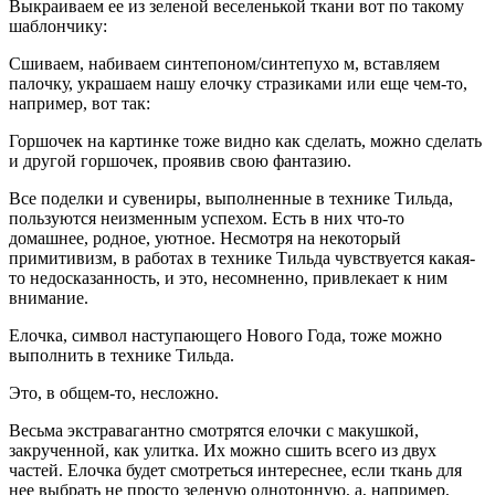
Выкраиваем ее из зеленой веселенькой ткани вот по такому
шаблончику:
Сшиваем, набиваем синтепоном/синтепухо­ м, вставляем
палочку, украшаем нашу елочку стразиками или еще чем-то,
например, вот так:
Горшочек на картинке тоже видно как сделать, можно сделать
и другой горшочек, проявив свою фантазию.
Все поделки и сувениры, выполненные в технике Тильда,
пользуются неизменным успехом. Есть в них что-то
домашнее, родное, уютное. Несмотря на некоторый
примитивизм, в работах в технике Тильда чувствуется какая-
то недосказанность, и это, несомненно, привлекает к ним
внимание.
Елочка, символ наступающего Нового Года, тоже можно
выполнить в технике Тильда.
Это, в общем-то, несложно.
Весьма экстравагантно смотрятся елочки с макушкой,
закрученной, как улитка. Их можно сшить всего из двух
частей. Елочка будет смотреться интереснее, если ткань для
нее выбрать не просто зеленую однотонную, а, например,