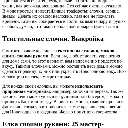
Пригодится всё: ситец, бязь, вельвет. Или такие модные
ткани, как рогожка, мешковина. Это сейчас очень актуально.
В моде простые и незатейливые трафареты: ёлочки, сердца,
звёзды. Делать их совсем несложно, главное не пожалеть
времени. Если вы собираетесь в гости, возьмите пару игрушек
с собой, думаю, что такой небольшой подарок будет кстати.
Текстильные елочки. Выкройка
Смотрите, какие красивые
текстильные елочки, можно
сшить своими руками
. Если вы, любите делать украшения
для дома сами, то этот вариант, вам непременно придется по
вкусу. Такими елочками, можно обставить весь дом, а можно
сделать гирлянду их них или украсить Новогоднюю елку. Всю
коллекцию елочек, смотрите ниже.
Для ножки своей елочки, вы можете
использовать
природные материалы
, например веточки от дерева. Так же,
такие елочки можо украсить бусинами или бисером, а можно
пришить бант или звезду. Вариантов много, главное проявить
фантазию, тогда у вас получится, самое красивое украшение
для Новогоднего праздника. Желаю приятного творчества!
Елка своими руками: 25 мастер-