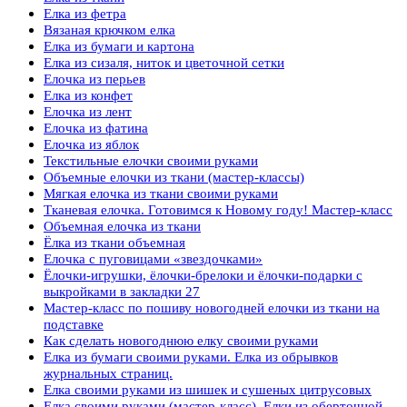
Елка из фетра
Вязаная крючком елка
Елка из бумаги и картона
Елка из сизаля, ниток и цветочной сетки
Елочка из перьев
Елка из конфет
Елочка из лент
Елочка из фатина
Елочка из яблок
Текстильные елочки своими руками
Объемные елочки из ткани (мастер-классы)
Мягкая елочка из ткани своими руками
Тканевая елочка. Готовимся к Новому году! Мастер-класс
Объемная елочка из ткани
Ёлка из ткани объемная
Елочка с пуговицами «звездочками»
Ёлочки-игрушки, ёлочки-брелоки и ёлочки-подарки с
выкройками в закладки 27
Мастер-класс по пошиву новогодней елочки из ткани на
подставке
Как сделать новогоднюю елку своими руками
Елка из бумаги своими руками. Елка из обрывков
журнальных страниц.
Елка своими руками из шишек и сушеных цитрусовых
Елка своими руками (мастер-класс). Елки из оберточной